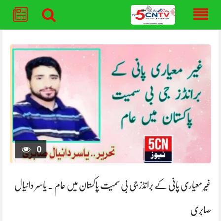
Skip
to
content
0
غیر معیاری پانی کے برانڈز جی بی سمیت پاکستان میں عام ۔ یاسر دانیال
صابری