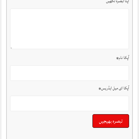
اپنا تبصرہ لکھیں
آپکا نام
*
آپکا ای میل ایڈریس
*