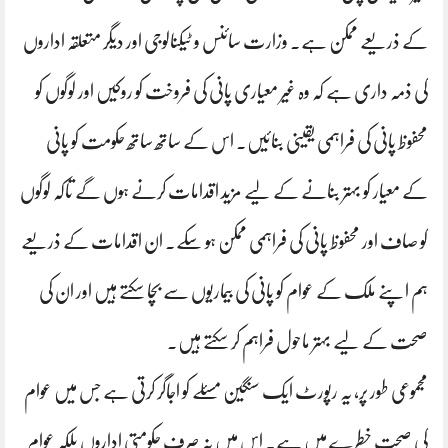
کے ذریعے ممکن ہے۔ وزارت سائنس و ٹیکنالوجی اور دیگر متعلقہ اداروں
کی ذمہ داری ہے کہ وہ غیر معیاری پانی کی فروخت کو روکیں اور لوگوں کو
محفوظ پانی کی فراہمی یقینی بنائیں۔ اس کے ساتھ ساتھ حکومت کو پانی
کے معیار کو بہتر بنانے کے لیے مزید اقدامات کرنے ہوں گے تاکہ لوگوں
کو صاف اور محفوظ پانی کی فراہمی ممکن ہو سکے۔ ان اقدامات کے ذریعے
ہم اپنے ملک کے عوام کو پانی کی بیماریوں سے بچا سکتے ہیں اور ان کی
صحت کے لیے بہتر ماحول فراہم کر سکتے ہیں۔
مجموعی طور پر، یہ رپورٹ ایک سنگین مسئلے کو اجاگر کرتی ہے جس میں عوام
کی صحت خطرے میں ہے۔ اس میں نہ صرف حکومتی اداروں بلکہ عوام