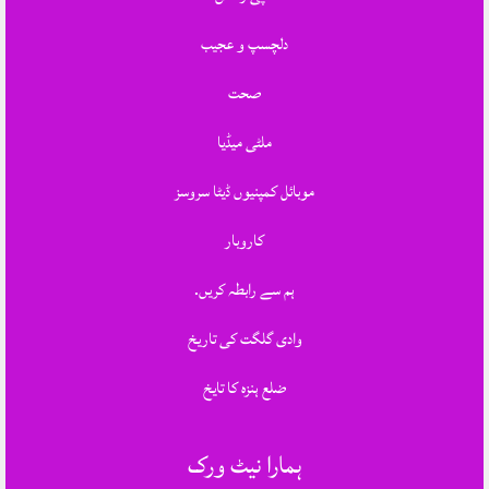
دلچسپ و عجیب
صحت
ملٹی میڈیا
موبائل کمپنیوں ڈیٹا سروسز
کاروبار
ہم سے رابطہ کریں.
وادی گلگت کی تاریخ
ضلع ہنزہ کا تایخ
ہمارا نیٹ ورک