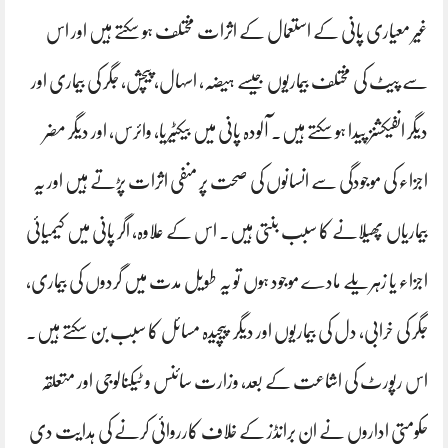
غیر معیاری پانی کے استعمال کے اثرات مختلف ہو سکتے ہیں اور اس
سے پیٹ کی مختلف بیماریوں جیسے ہیضہ، اسہال، پیچش، جگر کی بیماری اور
دیگر انفیکشنز پیدا ہو سکتے ہیں۔ آلودہ پانی میں بیکٹیریا، وائرس، اور دیگر مضر
اجزاء کی موجودگی سے انسانوں کی صحت پر منفی اثرات پڑتے ہیں اور یہ
بیماریاں پھیلانے کا سبب بنتی ہیں۔ اس کے علاوہ، اگر پانی میں کیمیائی
اجزاء یا زہریلے مادے موجود ہوں تو یہ طویل مدت میں گردوں کی بیماری،
جگر کی خرابی، دل کی بیماریوں اور دیگر پیچیدہ مسائل کا سبب بن سکتے ہیں۔
اس رپورٹ کی اشاعت کے بعد، وزارت سائنس و ٹیکنالوجی اور متعلقہ
حکومتی اداروں نے ان برانڈز کے خلاف کارروائی کرنے کی ہدایت دی