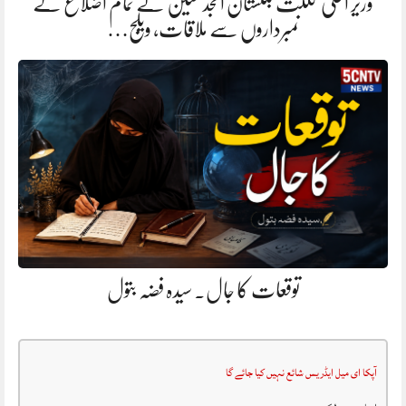
وزیر اعلیٰ گلگت بلتستان امجد حسین نے تمام اضلاع کے
نمبرداروں سے ملاقات، ویلج…
توقعات کا جال. سیدہ فضہ بتول
آپکا ای میل ایڈریس شائع نہیں کیا جائے گا