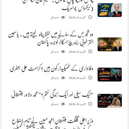
(ٹیکساس) امریک
مناظر
اگست 9, 2026
0
وہ شجر جس کے سائے میں لفظ پناہ لیتے ہیں. یاسمین
اختر طوبیٰ ریسرچ اسکالر گوجرہ، پاکستان
مناظر
اگست 9, 2026
0
وفاداری کے ٹھیکیدار کون ہیں؟ کرامت علی جعفری
مناظر
اگست 8, 2026
0
“ایک سپلی اور ایک زندگی ختم؟” محمد دلاور بلتستانی
مناظر
اگست 8, 2026
0
وزیر اعلیٰ گلگت بلتستان امجد حسین نے تمام اضلاع
کے نمبرداروں سے ملاقات، ویلج ویریفکیشن کمیٹیوں