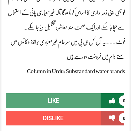
کو بھی اپنی ذمہ داری کا احساس کرنا ہوگا تاکہ غیر معیاری پانی کے استعمال
سے بچا جا سکے اور ایک صحت مند معاشرہ تشکیل دیا جا سکے۔
نوٹ ۔۔۔یہ آج کل جی بی میں سر عام غیر معیاری برانڈز دکانوں میں
سستے دام میں فروخت ہو رہے ہیں
Column in Urdu, Substandard water brands
LIKE
0
DISLIKE
0