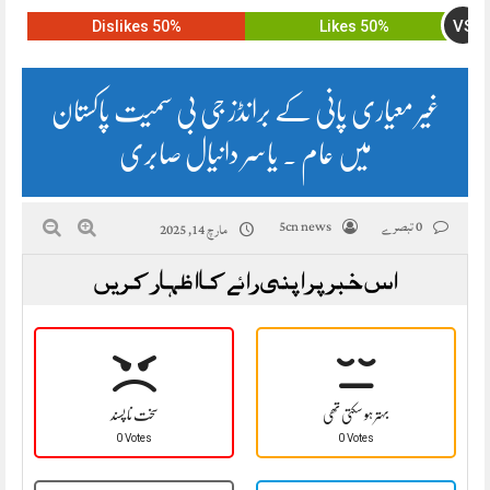
VS
50% Dislikes
50% Likes
غیر معیاری پانی کے برانڈز جی بی سمیت پاکستان
میں عام ۔ یاسر دانیال صابری
0 تبصرے
5cn news
مارچ 14, 2025
اس خبر پر اپنی رائے کا اظہار کریں
بہتر ہو سکتی تھی
سخت نا پسند
0 Votes
0 Votes