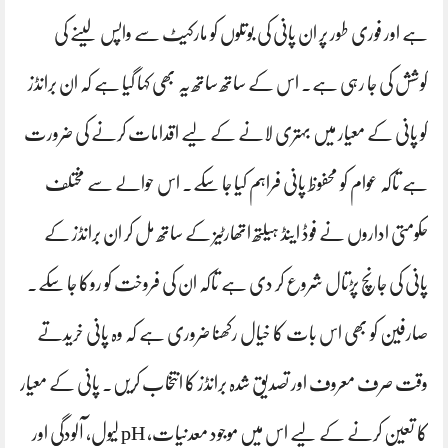
ہے اور فوری طور پر ان پانی کی بوتلوں کو مارکیٹ سے واپس لینے کی
کوشش کی جا رہی ہے۔ اس کے ساتھ ساتھ یہ بھی کہا گیا ہے کہ ان برانڈز
کو پانی کے معیار میں بہتری لانے کے لیے اقدامات کرنے کی ضرورت
ہے تاکہ عوام کو محفوظ پانی فراہم کیا جا سکے۔ اس حوالے سے مختلف
حکومتی اداروں نے فوڈ اینڈ ہیلتھ اتھارٹیز کے ساتھ مل کر ان برانڈز کے
پانی کی جانچ پڑتال شروع کر دی ہے تاکہ ان کی فروخت کو روکا جا سکے۔
صارفین کو بھی اس بات کا خیال رکھنا ضروری ہے کہ وہ پانی خریدتے
وقت صرف معروف اور تصدیق شدہ برانڈز کا انتخاب کریں۔ پانی کے معیار
کا تعین کرنے کے لیے اس میں موجود معدنیات، pH لیول، آلودگی اور