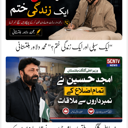
“ایک سپلی اور ایک زندگی ختم؟” محمد دلاور بلتستانی