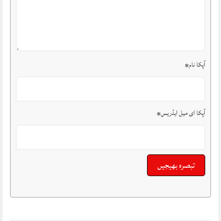
آپکا نام
*
آپکا ای میل ایڈریس
*