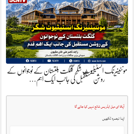
مونٹینیرنگ انسٹیٹیوٹ شگر گلگت بلتستان کے نوجوانوں کے
روشن مستقبل کی جانب ایک اہم…
آپکا ای میل ایڈریس شائع نہیں کیا جائے گا
اپنا تبصرہ لکھیں