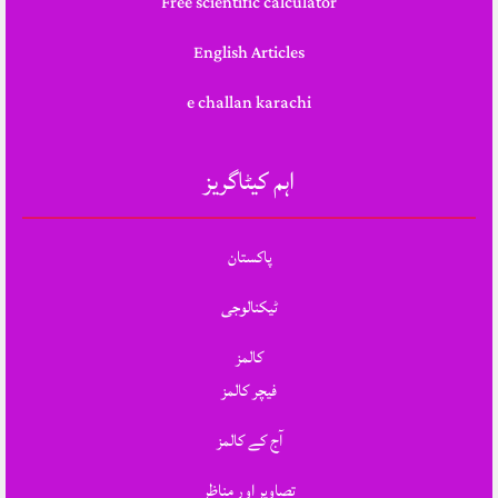
Free scientific calculator
English Articles
e challan karachi
اہم کیٹاگریز
پاکستان
ٹیکنالوجی
کالمز
فیچر کالمز
آج کے کالمز
تصاویر اور مناظر