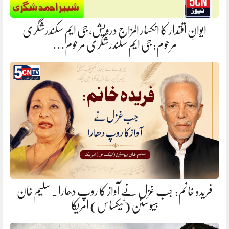
ایوانِ اقتدار کا انکسار المزاج درویش، جی ایم سکندرشگری
مرحوم: جی ایم سکندرشگری مرحوم…
فریدہ خانم: جب غزل نے آواز کا روپ دھارا. سلیم خان
ہیوسٹن (ٹیکساس) امریکا