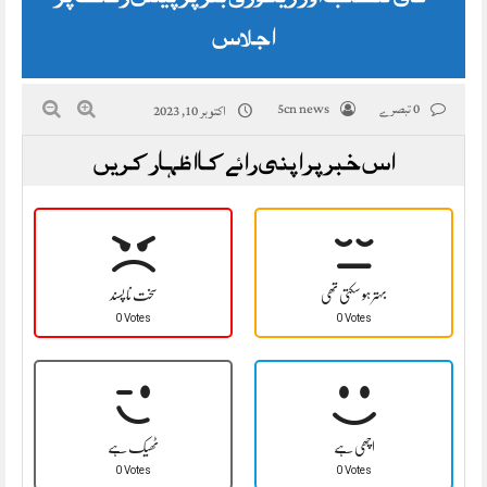
اجلاس
0 تبصرے
5cn news
اکتوبر 10, 2023
اس خبر پر اپنی رائے کا اظہار کریں
بہتر ہو سکتی تھی
سخت نا پسند
0 Votes
0 Votes
اچھی ہے
ٹھیک ہے
0 Votes
0 Votes