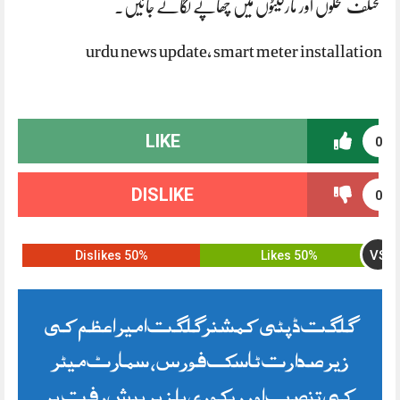
مختلف محلوں اور مارکیٹوں میں چھاپے لگائے جائیں۔
urdu news update, smart meter installation
LIKE
0
DISLIKE
0
VS
50% Dislikes
50% Likes
گلگت ڈپٹی کمشنرگلگت امیر اعظم کی
زیر صدارت ٹاسک فورس، سمارٹ میٹر
کی تنصب اور ریکوری بلز پر پیش رفت پر