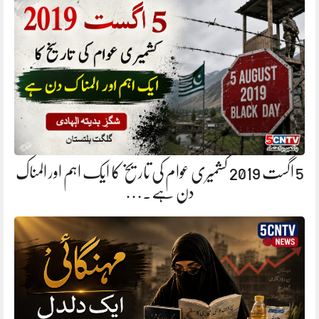
5 اگست 2019 کشمیری عوام کی تاریخ کا ایک اہم اور المناک
دن ہے.…