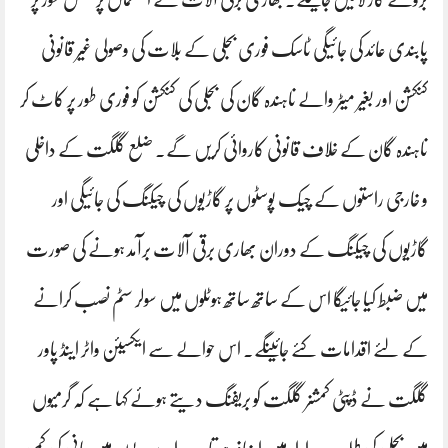
پابندی عائد کی جائیگی ٹاسک فوری بجلی کے بلات کی وصولی غیر قانونی
کنکشن اور بغیر میٹر والے ناہندہ گان کی بجلی کی کنکشن کو فوری طور پر کاٹ کر
ناہندہ گان کے خلاف قانونی کاروائی کریں گے۔ ضلع گلگت کے داخلی
و خارجی راستوں کے چیک پوسٹوں پر گاڑیوں کی چیکنگ کی جائیگی اور
گاڑیوں کی چیکنگ کے دوران بھاری برقی آلات برآمد ہونے کی صورت
میں ضبط کیا جائیگا اس کے ساتھ ساتھ ہوٹلوں میں سولر سٹم نصب کرانے
کے لئے اقدامات کئے جائینگے۔ اس حوالے سے ایکسیئن واٹر اینڈ پاور
گلگت نے ڈپٹی کمشنر گلگت کو بریفنگ دیتے ہوئے کہا ہے کہ گرمیوں