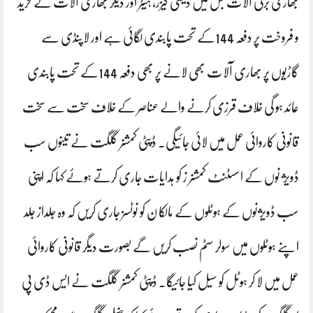
بھاری برقی آلات
جس میں دیسی گیزر، ہیٹر اور دیگر بھاری آلات کے خرید
و فروخت پر دفعہ 144کے تحت پابندی لگائی ہے اور لاپنڈی سے
گاڑیوں پر بھاری آلات بھی لانے پر بھی دفعہ 144کے تحت پابندی
عائد ہو گی خلاف قرزی کرنے والے عناصر کے خلاف سخت سے سخت
قانونی کاروائی عمل میں لائی جائیگی۔ ڈپٹی کمشنر گلگت نے تینوں سب
ڈویژ نوں کے اسسٹنٹ کمشنر ز کو ہدایات جاری کرتے ہوئے کہا کہ اپنی
سب ڈویژنوں کے ہوٹلوں کے مالکا ن کو نوٹسز جاری کریں کہ وہ جلداز جلد
اپنے ہوٹلوں میں سولر سٹم نصب کریں گے بصورت دیگر قانونی کاروائی
عمل میں لا کر ہوٹل کو سیل کیا جائیگا۔ ڈپٹی کمشنر گلگت نے ایس ڈی پی