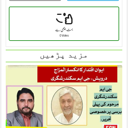
بہت اچھی ہے
0 Votes
مزید پڑھیں