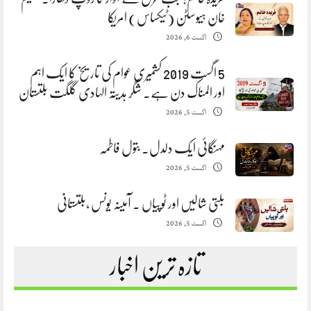
خان ہیوسٹن (ٹیکساس) امریکا
اگست 6, 2026
5 اگست 2019 کشمیری عوام کی تاریخ کا ایک اہم
اور المناک دن ہے. شگر ہدیتہ الہادی گلگت بلتستان
اگست 5, 2026
مہنگائی ایک دلدل. بتول فاطمہ
اگست 5, 2026
بلتی شالیں اور ٹوپیاں . آمینہ یونس ،بلتستانی
اگست 5, 2026
تازہ ترین اخبار