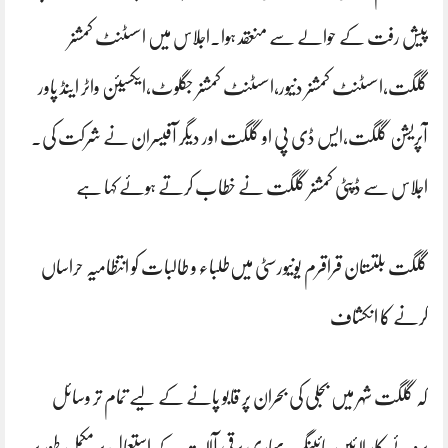
پیش رفت کے حوالے سے منعقد ہوا۔اجلاس میں اسسٹنٹ کمشنر
گلگت،اسسٹنٹ کمشنر دنیور،اسسٹنٹ کمشنر جگلوٹ،ایکسیئن واٹر اینڈ پاور
آپریشن گلگت،ایس ڈی پی او گلگت اور دیگر آفیسران نے شرکت کی۔
اجلاس سے ڈپٹی کمشنر گلگت نے خطاب کرتے ہوئے کہا ہے
گلگت بلتستان قراقرم یونیورسٹی میں‌طلباء و طالبات کو انتظامیہ حراساں
کرنے کا انکشاف
کہ گلگت شہر میں بجلی کی بحران پر قابو پانے کے لیے تمام تر وسائل
بروئے کار لائیں جائینگے۔بھاری برقی آلات کے استعمال پر مکمل طور پر