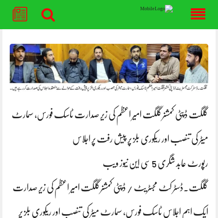
Skip
to
content
گلگت ڈپٹی کمشنرگلگت امیر اعظم کی زیر صدارت ٹاسک فورس، سمارٹ
میٹر کی تنصب اور ریکوری بلز پر پیش رفت پر اجلاس
رپورٹ عابد شگری 5 سی این نیوز ویب
گلگت۔ڈسٹر کٹ مجسٹریٹ / ڈپٹی کمشنرگلگت امیر اعظم کی زیر صدارت
ایک اہم اجلاس ٹاسک فورس، سمارٹ میٹر کی تنصب اور ریکوری بلز پر