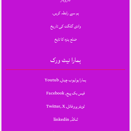
ہم سے رابطہ کریں.
وادی گلگت کی تاریخ
ضلع ہنزہ کا تایخ
ہمارا نیٹ ورک
ہمارا یوٹیوب چینل, Youtub
فیس بک پیج, Facebook
ٹویٹر پروفائل, Twitter, X
لنکڈ, linkedin