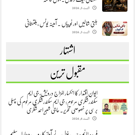
اگست 5, 2026
بلتی شالیں اور ٹوپیاں . آمینہ یونس ،بلتستانی
اگست 5, 2026
اشتہار
مقبول ترین
ایوانِ اقتدار کا انکسار المزاج درویش، جی ایم
سکندرشگری مرحوم: جی ایم سکندرشگری مرحوم کی پہلی
برسی پر خصوصی تحریر. حاجی شبیر احمد شگری
اگست 6, 2026
فریدہ خانم: جب غزل نے آواز کا روپ دھارا. سلیم