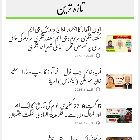
تازہ ترین
ایوانِ اقتدار کا انکسار المزاج درویش، جی ایم
سکندرشگری مرحوم: جی ایم سکندرشگری مرحوم کی پہلی
برسی پر خصوصی تحریر. حاجی شبیر احمد شگری
اگست 6, 2026
فریدہ خانم: جب غزل نے آواز کا روپ دھارا. سلیم
خان ہیوسٹن (ٹیکساس) امریکا
اگست 6, 2026
5 اگست 2019 کشمیری عوام کی تاریخ کا ایک اہم
اور المناک دن ہے. شگر ہدیتہ الہادی گلگت بلتستان
اگست 5, 2026
مہنگائی ایک دلدل. بتول فاطمہ