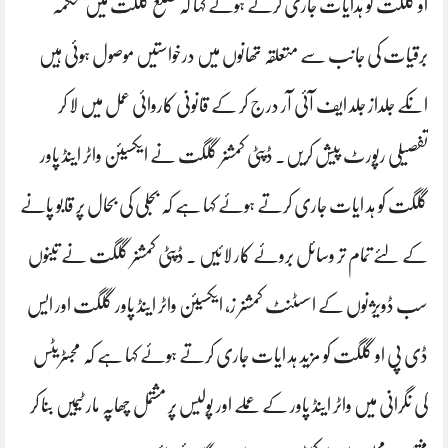
او گلگت کو ہدایات جاری کرتے ہوئے کہا کہ ضلع گلگت میں محکمہ
برقیات کی جانب سے متعلقہ تھانوں میں درخواستیں موصول ہوئی ہیں
انکے جلداز جلد ایف آئی آر درج کر کے قانونی کاروائی عمل میں لا کر
تفصیلی رپورٹ پیش کریں۔ ڈپٹی کمشنر گلگت نے ایکسیئن واٹر اینڈ پاور
گلگت کو ہد ایات جاری کرتے ہوئے کہا ہے کہ بجلی کی بحال پر قابو پانے
کے لئے تمام تر وسائل بروئے کار لائیں ۔ ڈپٹی کمشنر گلگت نے تینوں
سب ڈویژنوں کے اسسٹنٹ کمشنر ز، ایکسیئن واٹر اینڈ پاور گلگت اور ایس
ڈی پی او گلگت کو مزید ہد ایات جاری کرتے ہوئے کہا ہے کہ مجسٹریٹس
کی نگرانی میں واٹر اینڈ پاور کے عملے اور پولیس پر مشتمل چھاپہ مار ٹیمیں بنا کر