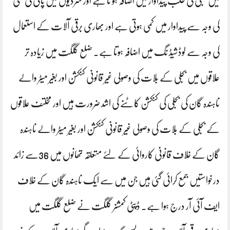
میں بجلی کی طلب پیداوار میں اضافہ ہو تا ہے اور سردیوں میں پانی کی کمی
کی وجہ سے پیداوار میں کمی ہوتی ہے اور بھاری برقی آلات کے استعمال
کی وجہ سے لوڈشیڈ نگ میں اضافہ ہوتا ہے۔ ضلع گلگت میں زیادہ تر
علاقوں میں بجلی کے بلات کی وصولی غیر قانونی کنکشن اور بغیر میٹر والے
ناہندہ گان کی بجلی کی کنکشن کاٹنے کی اشد ضرورت ہیں اور مخلتف علاقوں
کے بجلی کے بلات کی وصولی غیر قانونی کنکشن اور بغیر میٹر والے ناہندہ
گان کے خلاف قانونی کاروائی کے لئے متعلقہ تھانوں میں 36سے زائد
درخواستیں جمع کرائی گئی ہیں جن میں سے ایک ناہندہ گان کے خلاف
ایف آئی آر درج ہوا ہے۔
ڈپٹی کمشنر گلگت نے ضلع گلگت میں