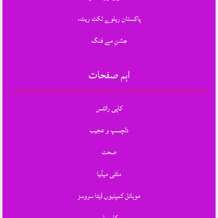
پاکستان ریلوے ٹکٹ ریٹ،
جشنِ مے فنگ
اہم صفحات
کاپی رائٹس
دلچسپ و عجیب
صحت
ملٹی میڈیا
موبائل کمپنیوں ڈیٹا سروسز
کاروبار