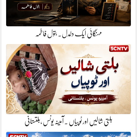
مہنگائی ایک دلدل. بتول فاطمہ
بلتی شالیں اور ٹوپیاں . آمینہ یونس ،بلتستانی