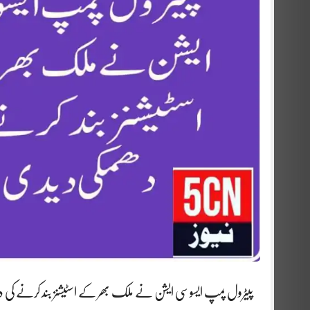
پیٹرول پمپ ایسوسی ایشن نے ملک بھر کے اسٹیشنز بند کرنے کی د