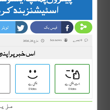
اسٹیشنز بند کر
فیس بک
ٹویٹر
0 تبصرے
5cn news
مارچ 26, 2026
اس خبر پر اپنی
بہت اچھی ہے
اچھی ہے
0 Votes
0 Votes
مزید