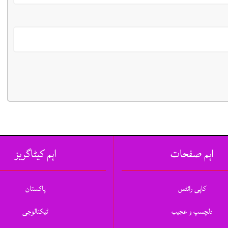
اہم صفحات
اہم کیٹاگریز
کاپی رائٹس
پاکستان
دلچسپ و عجیب
ٹیکنالوجی