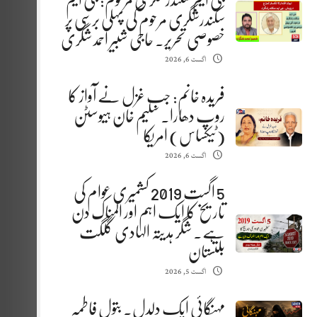
جی ایم سکندرشگری مرحوم: جی ایم
سکندرشگری مرحوم کی پہلی برسی پر
خصوصی تحریر. حاجی شبیر احمد شگری
اگست 6, 2026
فریدہ خانم: جب غزل نے آواز کا
روپ دھارا. سلیم خان ہیوسٹن
(ٹیکساس) امریکا
اگست 6, 2026
5 اگست 2019 کشمیری عوام کی
تاریخ کا ایک اہم اور المناک دن
ہے. شگر ہدیتہ الہادی گلگت
بلتستان
اگست 5, 2026
مہنگائی ایک دلدل. بتول فاطمہ