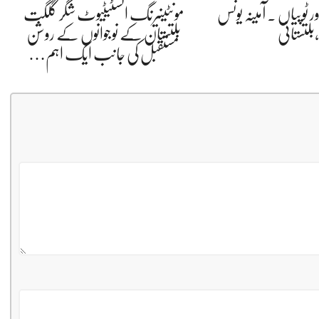
ر ٹوپیاں . آمینہ یونس
مونٹینیرنگ انسٹیٹیوٹ شگر گلگت
،بلتستانی
بلتستان کے نوجوانوں کے روشن
مستقبل کی جانب ایک اہم…