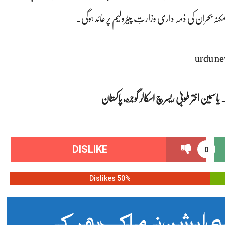
ہ بحران کی ذمہ داری وزارتِ پیٹرولیم پر عائد ہوگی۔
urdu ne
مین اختر طوبیٰ ریسرچ اسکالر گوجرہ، پاکستان
DISLIKE
0
50% Dislikes
 ایشن نے ملک بھر کے