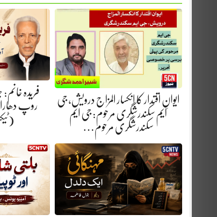
فریدہ خانم:
ایوانِ اقتدار کا انکسار المزاج درویش، جی
روپ دھارا.
ایم سکندرشگری مرحوم: جی ایم
(ٹیک
سکندرشگری مرحوم…