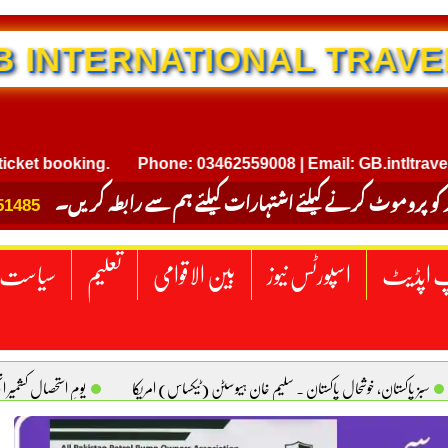
NTERNATIONAL TRAVEL
booking.
Phone: 03462559008 | Email: GB.intltravel@gma
 کو پروموٹ کرنے کیلئے اشتہارات کیلئے ہم سے رابطہ کریں۔
51485
 اپڈیٹ
اسپورٹس نیوز
بین الاقوامی
تعلیم
سیاست
سبز پاکستان، خوشحال پاکستان . سلیم خان ہیوسٹن (ٹیکساس) امریکا
یومِ استحصالِ کشمیر 
سانیت کی اصل پہچان. یاسر دانیال صابری