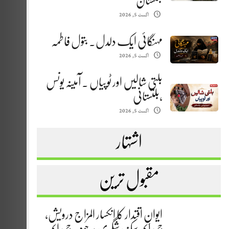
بلتستان
اگست 5, 2026
مہنگائی ایک دلدل. بتول فاطمہ
اگست 5, 2026
بلتی شالیں اور ٹوپیاں . آمینہ یونس
،بلتستانی
اگست 5, 2026
اشتہار
مقبول ترین
ایوانِ اقتدار کا انکسار المزاج درویش،