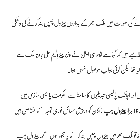
ونے کی صورت میں ملک بھر کے ہزاروں پیٹرول پمپس بند کرنے کی دھمکی
میے میں کہا گیا ہے ایسوسی ایشن نے وزیر پیٹرولیم علی پرویز ملک سے
قیمتوں اور اچانک پالیسی تبدیلیوں کا سامنا ہے، حکومت پالیسی سازی میں
پیٹرول پمپ
مالکان کو درپیش مسائل فوری توجہ کے متقاضی ہیں۔
تو ملک بھر میں پیٹرول پمپس بند کرنے پر مجبور ہوں گے، پیٹرول پمپ