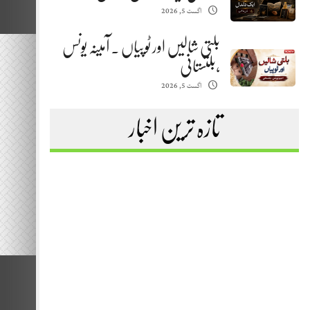
اگست 5, 2026
بلتی شالیں اور ٹوپیاں . آمینہ یونس
،بلتستانی
اگست 5, 2026
تازہ ترین اخبار