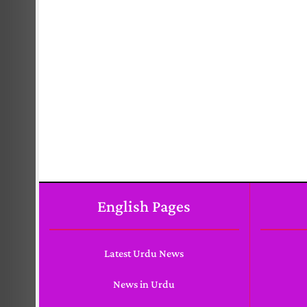
English Pages
Latest Urdu News
News in Urdu