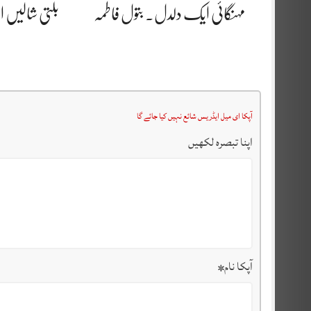
مہنگائی ایک دلدل. بتول فاطمہ
بلتی شالیں او
آپکا ای میل ایڈریس شائع نہیں کیا جائے گا
اپنا تبصرہ لکھیں
آپکا نام
*