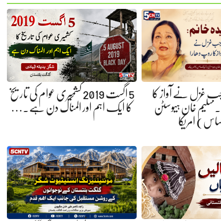
 جب غزل نے آواز کا
5 اگست 2019 کشمیری عوام کی تاریخ
 سلیم خان ہیوسٹن
کا ایک اہم اور المناک دن ہے.…
ساس) امریکا