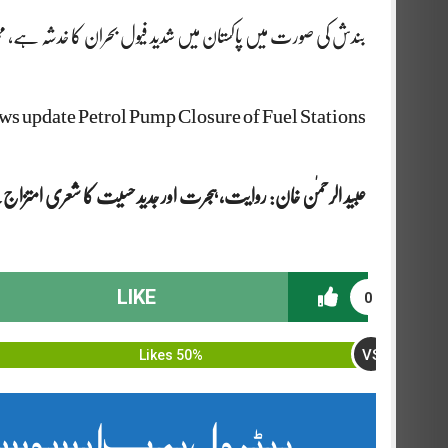
بندش کی صورت میں پاکستان میں شدید فیول بحران کا خدشہ ہے، ممکن
ws update Petrol Pump Closure of Fuel Stations
عبید الرحمٰن خان: روایت، ہجرت اور جدید حسیت کا شعری امتزاج. یاس
LIKE
0
VS
50% Likes
پیٹرول پمپ ایسوسی