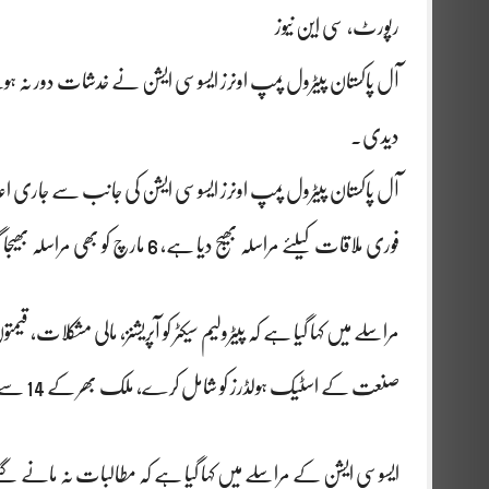
رپورٹ، سی این نیوز
آل پاکستان پیٹرول پمپ اونرز ایسوسی ایشن نے خدشات دور نہ ہ
دیدی۔
آل پاکستان پیٹرول پمپ اونرز ایسوسی ایشن کی جانب سے جاری اعلا
فوری ملاقات کیلئے مراسلہ بھیج دیا ہے، 6 مارچ کو بھی مراسلہ بھیجا گیا تھا لیکن کوئی جواب موصول نہیں ہوا۔
مراسلے میں کہا گیا ہے کہ پیٹرولیم سیکٹر کو آپریشنز، مالی مشکلات، 
صنعت کے اسٹیک ہولڈرز کو شامل کرے، ملک بھر کے 14 سے15 ہزار
ایسوسی ایشن کے مراسلے میں کہا گیا ہے کہ مطالبات نہ مانے گئے 