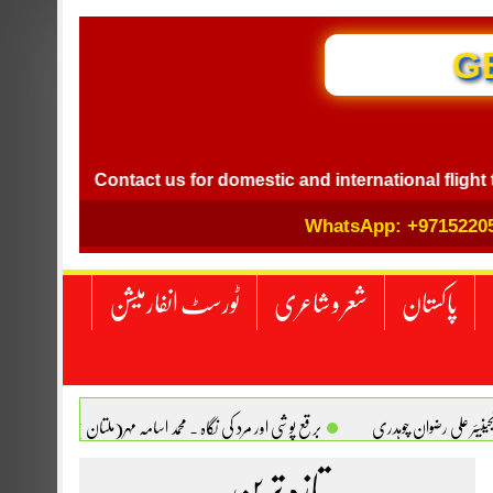
GB I
l
Contact us for domestic and international flight ticket 
WhatsApp: +9715220
پاکستان
شعر و شاعری
ٹورسٹ انفارمیشن
انجینیئر علی رضوان چوہدری
برقع پوشی اور مرد کی نگاہ . محمد اسامہ مہر(ملتان )
تازہ ترین