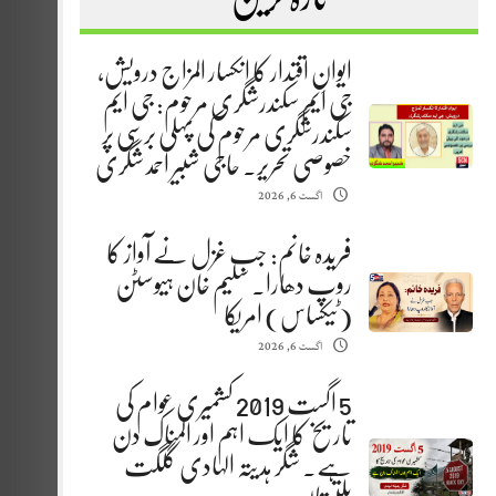
ایوانِ اقتدار کا انکسار المزاج درویش،
جی ایم سکندرشگری مرحوم: جی ایم
سکندرشگری مرحوم کی پہلی برسی پر
خصوصی تحریر. حاجی شبیر احمد شگری
اگست 6, 2026
فریدہ خانم: جب غزل نے آواز کا
روپ دھارا. سلیم خان ہیوسٹن
(ٹیکساس) امریکا
اگست 6, 2026
5 اگست 2019 کشمیری عوام کی
تاریخ کا ایک اہم اور المناک دن
ہے. شگر ہدیتہ الہادی گلگت