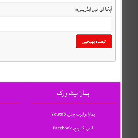
آپکا ای میل ایڈریس
*
ہمارا نیٹ ورک
ہمارا یوٹیوب چینل, Youtub
فیس بک پیج, Facebook