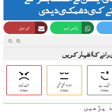
نے کی دھمکی دیدی
واٹس ایپ
ای میل
 رائے کا اظہار کریں
ٹھیک ہے
بہتر ہو سکتی تھی
سخت نا پسند
0 Votes
0 Votes
0 Votes
 پڑھیں