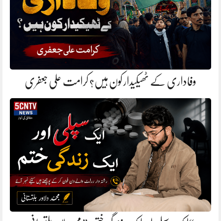
وفاداری کے ٹھیکیدار کون ہیں؟ کرامت علی جعفری