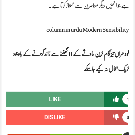
ہے جو انھیں دیگر معاصرین سے ممتاز کرتا ہے۔
column in urdu Modern Sensibility
لودھراں تیزگام ٹرین حادثے کے 11 گھنٹے سے زائد گزرنے کے باوجود
ٹریک بحال نہ کیے جاسکے
LIKE
1
DISLIKE
0