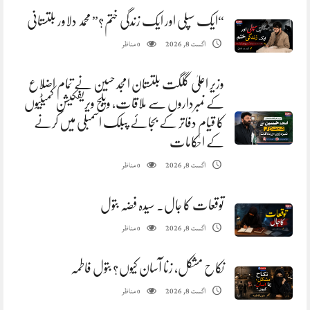
“ایک سپلی اور ایک زندگی ختم؟” محمد دلاور بلتستانی
مناظر
اگست 8, 2026
0
وزیر اعلیٰ گلگت بلتستان امجد حسین نے تمام اضلاع
کے نمبرداروں سے ملاقات، ویلج ویریفکیشن کمیٹیوں
کا قیام دفاتر کے بجائے پبلک اسمبلی میں کرنے
کے احکامات
مناظر
اگست 8, 2026
0
توقعات کا جال. سیدہ فضہ بتول
مناظر
اگست 8, 2026
0
نکاح مشکل، زنا آسان کیوں؟ بتول فاطمہ
مناظر
اگست 8, 2026
0