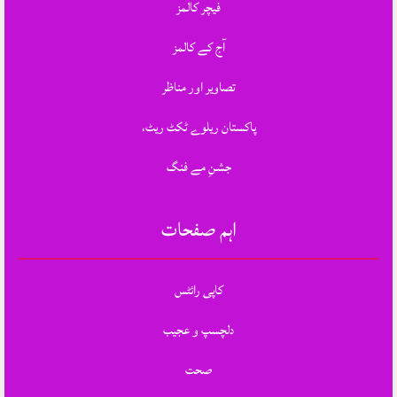
فیچر کالمز
آج کے کالمز
تصاویر اور مناظر
پاکستان ریلوے ٹکٹ ریٹ،
جشنِ مے فنگ
اہم صفحات
کاپی رائٹس
دلچسپ و عجیب
صحت