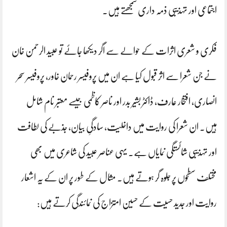
اجتماعی اور تہذیبی ذمہ داری سمجھتے ہیں۔
فکری و شعری اثرات کے حوالے سے اگر دیکھا جائے تو عبید الرحمن خان
نے جن شعرا سے اثر قبول کیا ہے ان میں پروفیسر رحمان خاور، پروفیسر سحر
انصاری، افتخار عارف، ڈاکٹر بشیر بدر اور ناصر کاظمی جیسے معتبر نام شامل
ہیں۔ ان شعرا کی روایت میں داخلیت، سادگیِ بیان، جذبے کی لطافت
اور تہذیبی شائستگی نمایاں ہے۔ یہی عناصر عبید کی شاعری میں بھی
مختلف سطحوں پر جلوہ گر ہوتے ہیں۔ مثال کے طور پر ان کے یہ اشعار
روایت اور جدید حسیت کے حسین امتزاج کی نمائندگی کرتے ہیں: