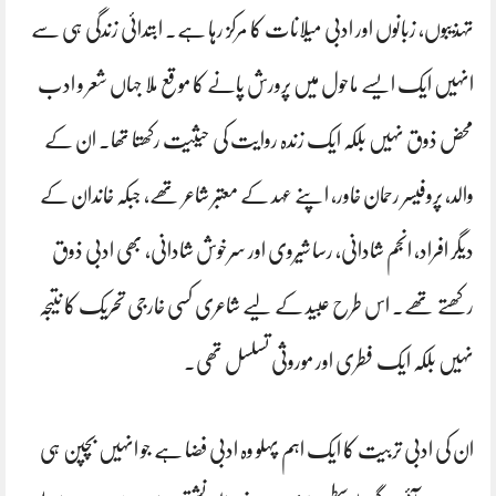
تہذیبوں، زبانوں اور ادبی میلانات کا مرکز رہا ہے۔ ابتدائی زندگی ہی سے
انہیں ایک ایسے ماحول میں پرورش پانے کا موقع ملا جہاں شعر و ادب
محض ذوق نہیں بلکہ ایک زندہ روایت کی حیثیت رکھتا تھا۔ ان کے
والد، پروفیسر رحمان خاور، اپنے عہد کے معتبر شاعر تھے، جبکہ خاندان کے
دیگر افراد، انجم شادانی، رسا شیروی اور سرخوش شادانی، بھی ادبی ذوق
رکھتے تھے۔ اس طرح عبید کے لیے شاعری کسی خارجی تحریک کا نتیجہ
نہیں بلکہ ایک فطری اور موروثی تسلسل تھی۔
ان کی ادبی تربیت کا ایک اہم پہلو وہ ادبی فضا ہے جو انہیں بچپن ہی