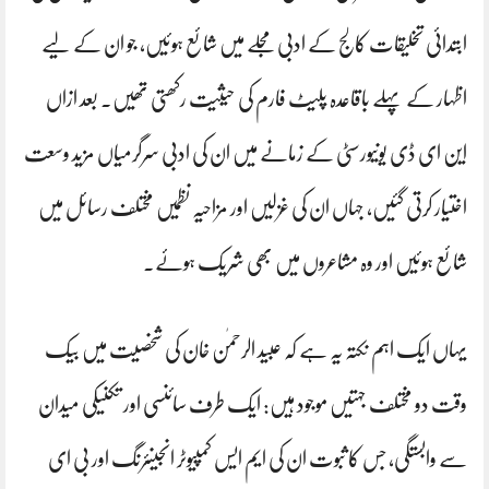
ابتدائی تخلیقات کالج کے ادبی مجلے میں شائع ہوئیں، جو ان کے لیے
اظہار کے پہلے باقاعدہ پلیٹ فارم کی حیثیت رکھتی تھیں۔ بعد ازاں
این ای ڈی یونیورسٹی کے زمانے میں ان کی ادبی سرگرمیاں مزید وسعت
اختیار کرتی گئیں، جہاں ان کی غزلیں اور مزاحیہ نظمیں مختلف رسائل میں
شائع ہوئیں اور وہ مشاعروں میں بھی شریک ہوئے۔
یہاں ایک اہم نکتہ یہ ہے کہ عبید الرحمٰن خان کی شخصیت میں بیک
وقت دو مختلف جہتیں موجود ہیں: ایک طرف سائنسی اور تکنیکی میدان
سے وابستگی، جس کا ثبوت ان کی ایم ایس کمپیوٹر انجینئرنگ اور بی ای