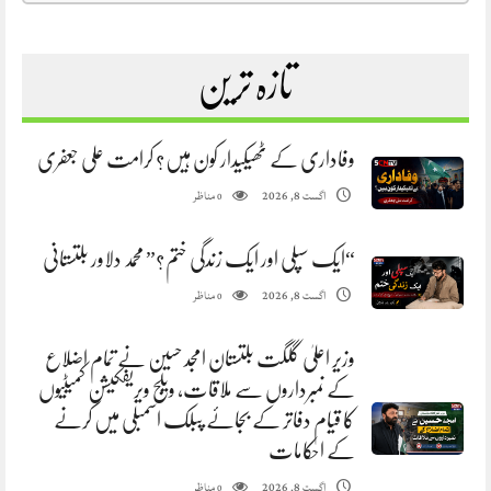
تازہ ترین
وفاداری کے ٹھیکیدار کون ہیں؟ کرامت علی جعفری
مناظر
اگست 8, 2026
0
“ایک سپلی اور ایک زندگی ختم؟” محمد دلاور بلتستانی
مناظر
اگست 8, 2026
0
وزیر اعلیٰ گلگت بلتستان امجد حسین نے تمام اضلاع
کے نمبرداروں سے ملاقات، ویلج ویریفکیشن کمیٹیوں
کا قیام دفاتر کے بجائے پبلک اسمبلی میں کرنے
کے احکامات
مناظر
اگست 8, 2026
0