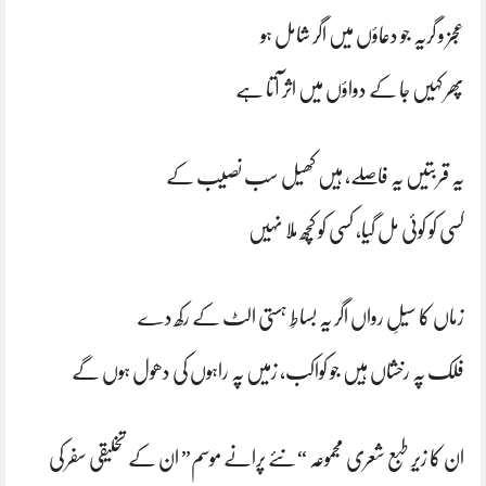
عجز و گریہ جو دعاؤں میں اگر شامل ہو
پھر کہیں جا کے دواؤں میں اثر آتا ہے
یہ قربتیں یہ فاصلے، ہیں کھیل سب نصیب کے
کسی کو کوئی مل گیا، کسی کو کچھ ملا نہیں
زماں کا سیلِ رواں اگر یہ بساطِ ہستی الٹ کے رکھ دے
فلک پہ رخشاں ہیں جو کواکب، زمیں پہ راہوں کی دھول ہوں گے
ان کا زیرِ طبع شعری مجموعہ “نئے پرانے موسم” ان کے تخلیقی سفر کی