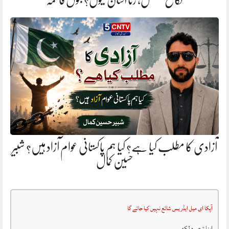
نکاح مشکل، زنا آسان کیوں؟ بتول فاطمہ
آزادی کا مطلب کیا ہے؟ کیا ہم پاکستانی عوام آزاد ہیں؟ شبیر
حسین کمال
آپکا ای میل ایڈریس شائع نہیں کیا جائے گا
اپنا تبصرہ لکھیں