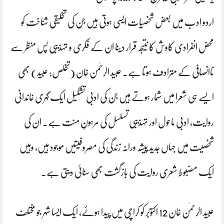
اردو ادب میں بعض شخصیات ایسی ہوتی ہیں جن کی تخلیقی شناخت کو
محض انفرادی کاوش کا نتیجہ قرار دینا ان کے فکری و تہذیبی پس منظر سے
ناانصافی کے مترادف ہوتا ہے۔ عبید الرحٰمن خان (تخلص: عبید) بھی
ایسے ہی شعرا میں شمار ہوتے ہیں جن کی ادبی تشکیل ایک گہری خاندانی
روایت، ادبی ماحول اور تہذیبی تسلسل کی مرہونِ منت ہے۔ ان کی
شخصیت میں جہاں جدید پیشہ ورانہ زندگی کی مصروفیتیں موجود ہیں، وہیں
ایک مضبوط شعری روایت کی بازگشت بھی سنائی دیتی ہے۔
عبید الرحمٰن خان 12 اکتوبر کو کراچی میں پیدا ہوئے، ایک ایسا شہر جو مختلف