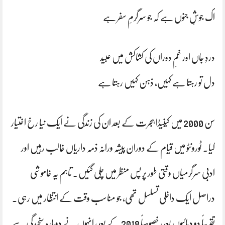
اک جوشِ جنوں ہے کہ جو سرگرمِ سفر ہے
دردِ جاں اور غمِ دوراں کی کشاکش میں عبید
دل تو رہتا ہے کہیں، ذہن کہیں رہتا ہے
سن 2000 میں کینیڈا ہجرت کے بعد ان کی زندگی نے ایک نیا رخ اختیار
کیا۔ ٹورونٹو میں قیام کے دوران پیشہ ورانہ ذمہ داریاں غالب رہیں اور
ادبی سرگرمیاں وقتی طور پر پس منظر میں چلی گئیں۔ تاہم یہ خاموشی
دراصل ایک داخلی تسلسل تھی، جو مناسب وقت کے انتظار میں رہی۔
تقریباً دو دہائیوں بعد، خصوصاً 2018 کے بعد، انہوں نے دوبارہ سنجیدگی سے