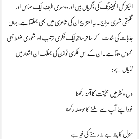
الیکٹرکل انجینئرنگ کی ڈگریاں ہیں اور دوسری طرف ایک حساس اور
تخلیقی شعری مزاج۔ یہ امتزاج ان کی شاعری میں بھی جھلکتا ہے، جہاں
جذبات کی شدت کے ساتھ ساتھ ایک فکری ترتیب اور شعوری ضبط بھی
محسوس ہوتا ہے۔ ان کے اس فکری توازن کی جھلک ان اشعار میں
نمایاں ہے:
دل و نظر میں حقیقت کا آئنہ رکھنا
خود اپنے آپ سے ملنے کا حوصلہ رکھنا
منزل کا پتہ ہے نہ رستے کی خبر ہے