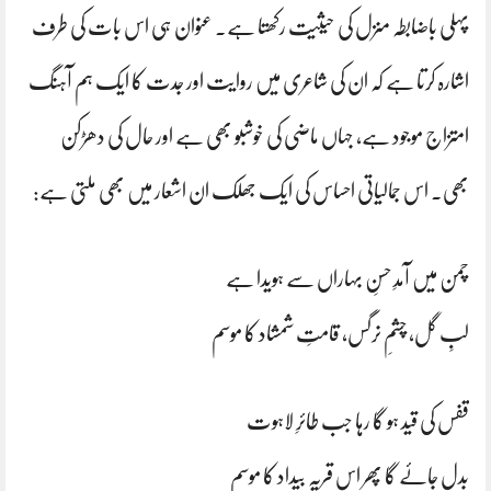
پہلی باضابطہ منزل کی حیثیت رکھتا ہے۔ عنوان ہی اس بات کی طرف
اشارہ کرتا ہے کہ ان کی شاعری میں روایت اور جدت کا ایک ہم آہنگ
امتزاج موجود ہے، جہاں ماضی کی خوشبو بھی ہے اور حال کی دھڑکن
بھی۔ اس جمالیاتی احساس کی ایک جھلک ان اشعار میں بھی ملتی ہے:
چمن میں آمدِ حسنِ بہاراں سے ہویدا ہے
لبِ گل، چشمِ نرگس، قامتِ شمشاد کا موسم
قفس کی قید ہو گا رہا جب طائرِ لاہوت
بدل جائے گا پھر اس قریہ بیداد کا موسم