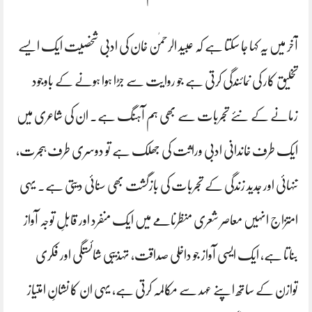
آخر میں یہ کہا جا سکتا ہے کہ عبید الرحمٰن خان کی ادبی شخصیت ایک ایسے
تخلیق کار کی نمائندگی کرتی ہے جو روایت سے جڑا ہوا ہونے کے باوجود
زمانے کے نئے تجربات سے بھی ہم آہنگ ہے۔ ان کی شاعری میں
ایک طرف خاندانی ادبی وراثت کی جھلک ہے تو دوسری طرف ہجرت،
تنہائی اور جدید زندگی کے تجربات کی بازگشت بھی سنائی دیتی ہے۔ یہی
امتزاج انہیں معاصر شعری منظرنامے میں ایک منفرد اور قابلِ توجہ آواز
بناتا ہے، ایک ایسی آواز جو داخلی صداقت، تہذیبی شائستگی اور فکری
توازن کے ساتھ اپنے عہد سے مکالمہ کرتی ہے، یہی ان کا نشانِ امتیاز