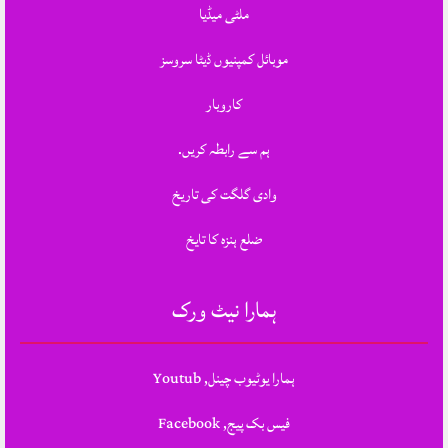
ملٹی میڈیا
موبائل کمپنیوں ڈیٹا سروسز
کاروبار
ہم سے رابطہ کریں.
وادی گلگت کی تاریخ
ضلع ہنزہ کا تایخ
ہمارا نیٹ ورک
ہمارا یوٹیوب چینل, Youtub
فیس بک پیج, Facebook