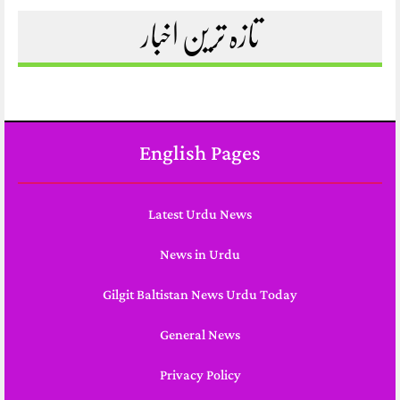
تازہ ترین اخبار
English Pages
Latest Urdu News
News in Urdu
Gilgit Baltistan News Urdu Today
General News
Privacy Policy