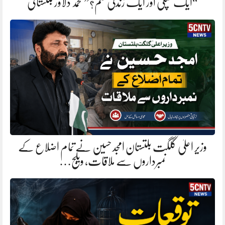
“ایک سپلی اور ایک زندگی ختم؟” محمد دلاور بلتستانی
وزیر اعلیٰ گلگت بلتستان امجد حسین نے تمام اضلاع کے
نمبرداروں سے ملاقات، ویلج…