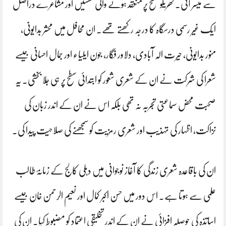
سے میسر آئی۔ گھریلو سطح پر منعقد ہونے والی نشستیں اور مشاعرے دراصل
ایک غیر رسمی درسگاہ کا درجہ رکھتے تھے۔ ان محافل میں محشر بدایونی،
منور بدایونی، حیرت الہ آبادی، دلاور فگار، جون ایلیاء اور جمال احسانی جیسے
شعرا کی شرکت نے ان کے شعری شعور کو ابتدائی سطح پر ہی جِلا بخشی۔ یہ
صحبت محض سماعتی تجربہ نہ تھی بلکہ اس نے ان کے اندر زبان کی
نزاکت، اظہار کی تہذیب اور شعری رمزیت کو سمجھنے کی صلاحیت پیدا کی۔
ان کی باقاعدہ شعری زندگی کا آغاز نوجوانی میں دہلی کالج کے زمانۂ طالب
علمی سے ہوتا ہے۔ اس دور میں حسن اکبر کمال اور نعیم الرحمن خان جیسے
اساتذہ کی حوصلہ افزائی نے ان کے اندر تخلیقی اعتماد کو مضبوط کیا۔ ان کی