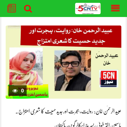
Skip
to
content
0
عبید الرحمٰن خان: روایت، ہجرت اور جدید حسیت کا شعری امتزاج.
یاسمین اختر طوبیٰ ریسرچ اسکالر گوجرہ، پاکستان