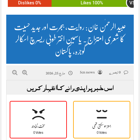
VS
0% Dislikes
100% Likes
عبید الرحمٰن خان: روایت، ہجرت اور جدید حسیت
کا شعری امتزاج. یاسمین اختر طوبیٰ ریسرچ اسکالر
گوجرہ، پاکستان
0 تبصرے
5cn news
مارچ 25, 2026
اس خبر پر اپنی رائے کا اظہار کریں
بہتر ہو سکتی تھی
سخت نا پسند
0 Votes
0 Votes