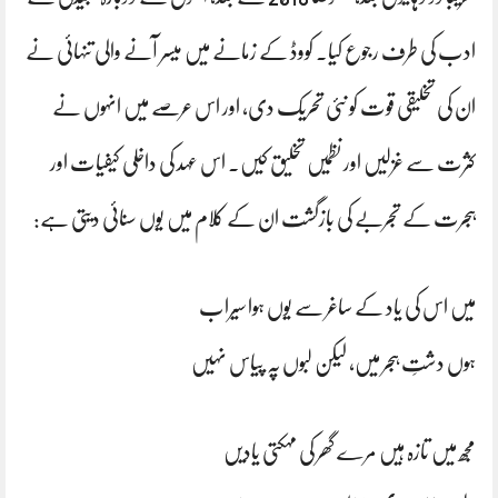
ادب کی طرف رجوع کیا۔ کووڈ کے زمانے میں میسر آنے والی تنہائی نے
ان کی تخلیقی قوت کو نئی تحریک دی، اور اس عرصے میں انہوں نے
کثرت سے غزلیں اور نظمیں تخلیق کیں۔ اس عہد کی داخلی کیفیات اور
ہجرت کے تجربے کی بازگشت ان کے کلام میں یوں سنائی دیتی ہے:
میں اس کی یاد کے ساغر سے یوں ہوا سیراب
ہوں دشتِ ہجر میں، لیکن لبوں پہ پیاس نہیں
مجھ میں تازہ ہیں مرے گھر کی مہکتی یادیں