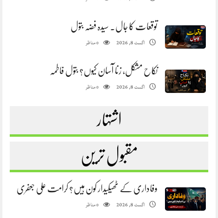
توقعات کا جال. سیدہ فضہ بتول
مناظر
اگست 8, 2026
0
نکاح مشکل، زنا آسان کیوں؟ بتول فاطمہ
مناظر
اگست 8, 2026
0
اشتہار
مقبول ترین
وفاداری کے ٹھیکیدار کون ہیں؟ کرامت علی جعفری
مناظر
اگست 8, 2026
0