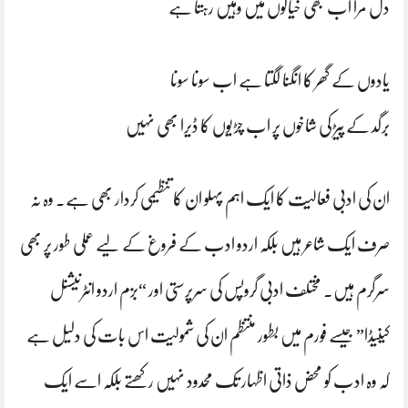
دل مرا اب بھی خیالوں میں وہیں رہتا ہے
یادوں کے گھر کا انگنا لگتا ہے اب سونا سونا
برگد کے پیڑ کی شاخوں پر اب چڑیوں کا ڈیرا بھی نہیں
ان کی ادبی فعالیت کا ایک اہم پہلو ان کا تنظیمی کردار بھی ہے۔ وہ نہ
صرف ایک شاعر ہیں بلکہ اردو ادب کے فروغ کے لیے عملی طور پر بھی
سرگرم ہیں۔ مختلف ادبی گروپس کی سرپرستی اور “بزم اردو انٹرنیشنل
کینیڈا” جیسے فورم میں بطور منتظم ان کی شمولیت اس بات کی دلیل ہے
کہ وہ ادب کو محض ذاتی اظہار تک محدود نہیں رکھتے بلکہ اسے ایک