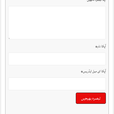
آپکا نام
*
آپکا ای میل ایڈریس
*