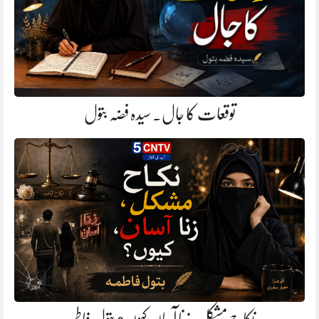
توقعات کا جال. سیدہ فضہ بتول