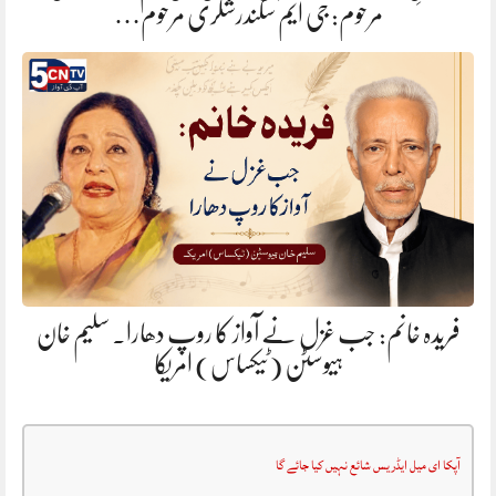
مرحوم: جی ایم سکندرشگری مرحوم…
فریدہ خانم: جب غزل نے آواز کا روپ دھارا. سلیم خان
ہیوسٹن (ٹیکساس) امریکا
آپکا ای میل ایڈریس شائع نہیں کیا جائے گا