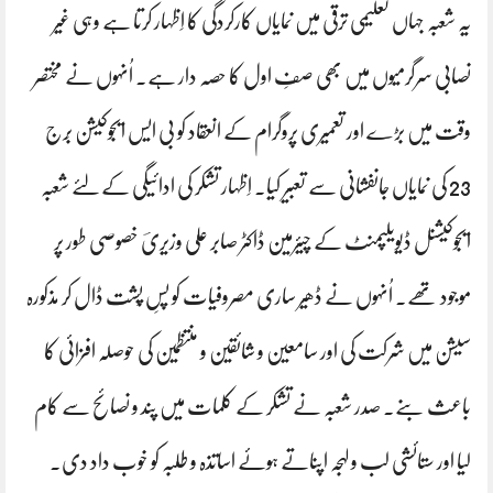
یہ شعبہ جہاں تعلیمی ترقی میں نمایاں کارکردگی کا اِظہار کرتا ہے وہی غیر
نصابی سرگرمیوں میں بھی صفِ اول کا حصہ دار ہے۔ اُنہوں نے مختصر
وقت میں بڑے اور تعمیری پروگرام کے انعقاد کو بی ایس ایجوکیشن بِرج
23 کی نمایاں جانفشانی سے تعبیر کیا۔ اِظہار تشکر کی ادائیگی کےلئے شعبہ
ایجوکیشنل ڈیویلپمنٹ کے چیئرمین ڈاکٹر صابر علی وزیریؔ خصوصی طور پر
موجود تھے۔ اُنہوں نے ڈھیر ساری مصروفیات کو پسِ پُشت ڈال کر مذکورہ
سیشن میں شرکت کی اور سامعین و شائقین و منتظمین کی حوصلہ افزائی کا
باعث بنے۔ صدر شعبہ نے تشکر کے کلمات میں پند و نصائح سے کام
لیا اور ستائشی لب و لہجہ اپناتے ہوئے اساتذہ و طلبہ کو خوب داد دی۔