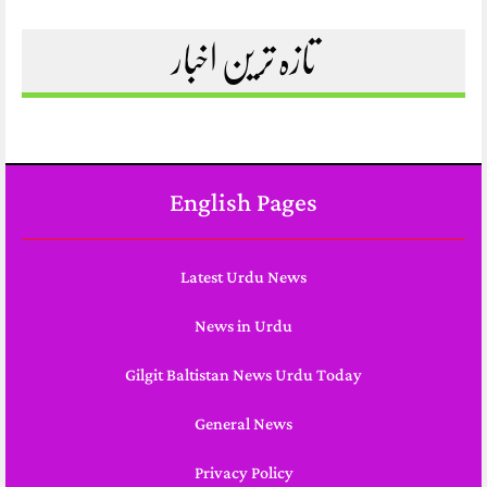
تازہ ترین اخبار
English Pages
Latest Urdu News
News in Urdu
Gilgit Baltistan News Urdu Today
General News
Privacy Policy