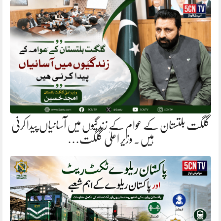
گلگت بلتستان کے عوام کے زندگیوں میں آسانیاں پیدا کرنی
ہیں. وزیر اعلیٰ گلگت…