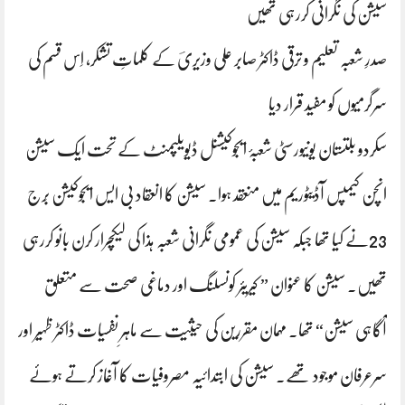
سیشن کی نگرانی کررہی تھیں
صدرِ شعبہ تعلیم و ترقی ڈاکٹر صابر علی وزیریؔ کے کلماتِ تشکر، اِس قسم کی
سرگرمیوں کو مفید قرار دیا
سکردو بلتستان یونیورسٹی شعبۂ ایجوکیشنل ڈیویلپمنٹ کے تحت ایک سیشن
انچن کیمپس آڈیٹوریم میں منعقد ہوا۔ سیشن کا انعقاد بی ایس ایجوکیشن بِرج
23نے کیا تھا جبکہ سیشن کی عمومی نگرانی شعبہ ہذا کی لیکچرار کرن بانو کررہی
تھیں۔ سیشن کا عنوان ” کیریئر کونسلنگ اور دماغی صحت سے متعلق
آگاہی سیشن“ تھا۔ مہمان مقررین کی حیثیت سے ماہرِ نفسیات ڈاکٹر ظہیر اور
سرعرفان موجود تھے۔ سیشن کی ابتدائیہ مصروفیات کا آغاز کرتے ہوئے