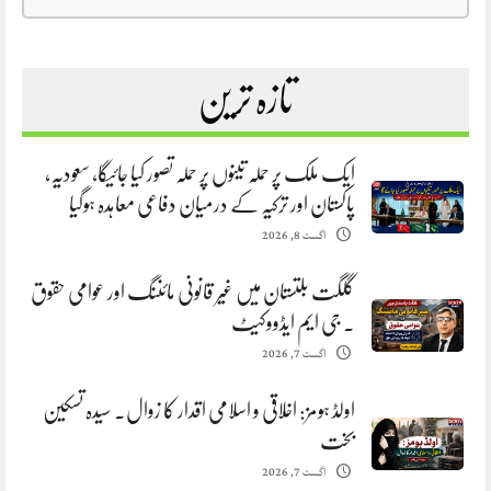
تازہ ترین
ایک ملک پر حملہ تینوں پر حملہ تصور کیا جائیگا، سعودیہ،
پاکستان اور ترکیہ کے درمیان دفاعی معاہدہ ہوگیا
اگست 8, 2026
گلگت بلتستان میں غیر قانونی مائننگ اور عوامی حقوق
. جی ایم ایڈووکیٹ
اگست 7, 2026
اولڈ ہومز: اخلاقی و اسلامی اقدار کا زوال. سیدہ تسکین
بخت
اگست 7, 2026