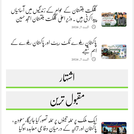
گلگت بلتستان کے عوام کے زندگیوں میں آسانیاں
پیدا کرنی ہیں. وزیر اعلیٰ گلگت بلتستان امجد حسین
اگست 7, 2026
پاکستان ریلوے ٹکٹ ریٹ اور پاکستان ریلوے کے
اہم شعبے
اگست 7, 2026
اشتہار
مقبول ترین
ایک ملک پر حملہ تینوں پر حملہ تصور کیا جائیگا، سعودیہ،
پاکستان اور ترکیہ کے درمیان دفاعی معاہدہ ہوگیا