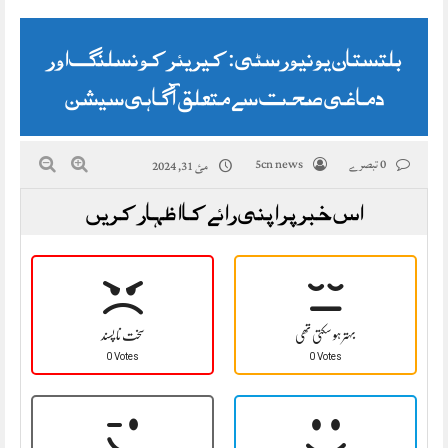
بلتستان یونیورسٹی: کیریئر کونسلنگ اور
دماغی صحت سے متعلق آگاہی سیشن
0 تبصرے
5cn news
مئ 31, 2024
اس خبر پر اپنی رائے کا اظہار کریں
بہتر ہو سکتی تھی
سخت نا پسند
0 Votes
0 Votes