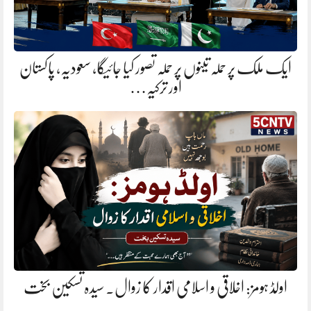
ایک ملک پر حملہ تینوں پر حملہ تصور کیا جائیگا، سعودیہ، پاکستان
اور ترکیہ…
اولڈ ہومز: اخلاقی و اسلامی اقدار کا زوال. سیدہ تسکین بخت