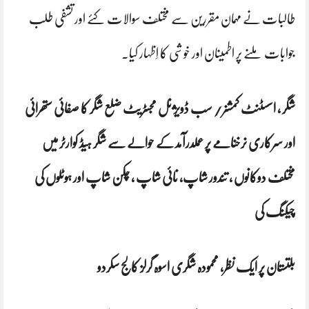
طالبات نے مہمان مقررین سے مختلف سوالات کئے اور تشفی طلب
جوابات ملنے پر اطمینان اور خوشی کا اِظہار کیا۔
شگر ، اسسٹنٹ کمشنر/ سب ڈویژنل مجسٹریٹ ضلع شگر کا صفائی ستھرائی
اور سرکاری نرخنامے پر عملدرآمد کے حوالے سے شگر ہیڈ کوارٹر میں
مختلف دوکانوں ، تندور شاپ، نائی شاپ ، چکن شاپ اور ہوٹلوں کی
چیکنگ کی
بلتستان پر ایک نظر، محمودہ شگری اسوہ گرلز کالج سکردو