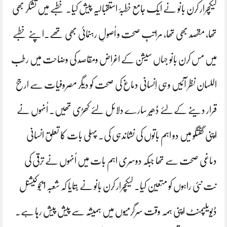
لیکچرار کرن بانو نے ایک جامع خطبۂ استقبالیہ پیش کیا۔ خطبے میں تشکر بھی
تھا، مقصد بھی تھا، مراتبِ صحت و اُصولِ رہنمائی بھی تھے۔اپنے خطبے
میں مس کرن بانو جہاں سیشن کے اغراض ومقاصد کی وضاحت میں رطب
اللسان نظر آئیں وہی اِنسانی دماغ کی صحت کو دیگر مصروفیات سے ارجح
قرار دینے کےلئے ڈھیر سارے دلائل لئے کھڑی تھیں۔ اُنہوں نے
اپنی گفتگو میں دو اہم باتوں کی نشاندہی کی۔ پہلی بات کا تعلق انسانی
دماغی صحت سے تھا جبکہ دوسری اہم بات میں اُنہوں نے ترقی کی
نت نئی راہوں کو متعین کیا۔ لیکچرار کرن بانو نے بتایا کہ شعبہ ایجوکیشنل
ڈیویلپمنٹ اپنی ہمہ وقت سرگرمیوں میں ہمیشہ سے پیش پیش رہا ہے۔