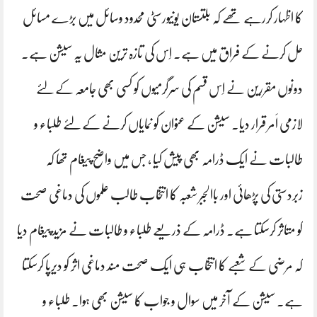
کا اظہار کررہے تھے کہ بلتستان یونیورسٹی محدود وسائل میں بڑے مسائل
حل کرنے کے فراق میں ہے۔ اِس کی تازہ ترین مثال یہ سیشن ہے۔
دونوں مقررین نے اِس قسم کی سرگرمیوں کو کسی بھی جامعہ کےلئے
لازمی اَمر قرار دیا۔ سیشن کے عنوان کو نمایاں کرنے کےلئے طلباء و
طالبات نے ایک ڈرامہ بھی پیش کیا ، جس میں واضح پیغام تھا کہ
زبردستی کی پڑھائی اور باالجبر شعبہ کا انتخاب طالب علموں کی دماغی صحت
کو متاثر کرسکتا ہے۔ ڈرامہ کے ذریعے طلباء و طالبات نے مزید پیغام دیا
کہ مرضی کے شعبے کا انتخاب ہی ایک صحت مند دماغی اثر کو دیرپا کرسکتا
ہے۔ سیشن کے آخر میں سوال و جواب کا سیشن بھی ہوا۔ طلباء و