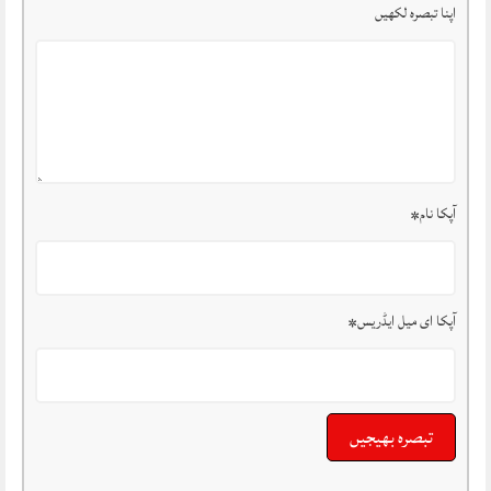
اپنا تبصرہ لکھیں
آپکا نام
*
آپکا ای میل ایڈریس
*