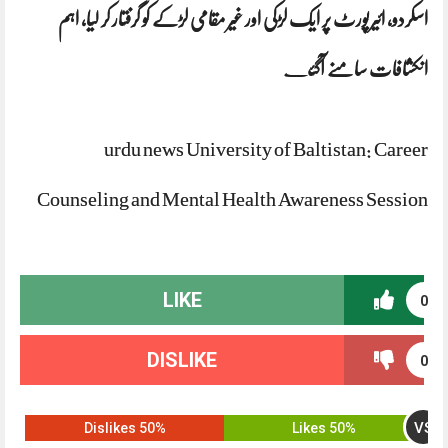
اسکردو، ائیرپورٹ پر ایک لڑکی اور غیر مقامی لڑکے کو گرفتار کر لیا، اہم
انکشافات سامنے آگئ
ے
urdu news University of Baltistan: Career
Counseling and Mental Health Awareness Session
LIKE
0
DISLIKE
0
VS
50% Dislikes
50% Likes