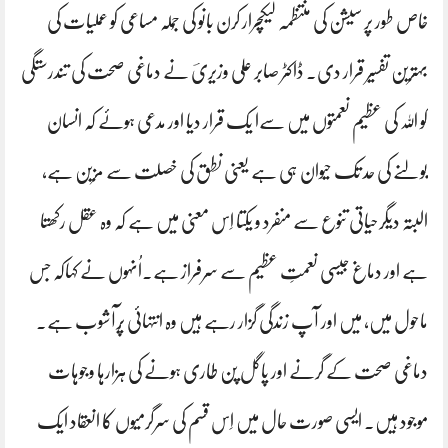
خاص طور پر سیشن کی منتظمہ لیکچرار کرن بانو کی جُملہ مساعی کو عملیات کی
بہترین تفسیر قرار دی۔ ڈاکٹر صابر علی وزیریؔ نے دماغی صحت کی تندرستگی
کو اللہ کی عظیم نعمتوں میں سےا یک قرار دیا اور مدعی ہوئے کہ انسان
بولنے کی حد تک حیوان ہی ہے یعنی نطق کی خصلت سے مزین ہے،
البتہ دیگرحیاتی تنوع سے منفرد و یکتا اِس معنی میں ہے کہ وہ عقل رکھتا
ہے اور دماغ جیسی نعمتِ عظیم سے سرفراز ہے۔اُنہوں نے کہاکہ جس
ماحول میں، میں اور آپ زندگی گزار رہے ہیں وہ انتہائی پُرآشوب ہے۔
دماغی صحت کے گرنے اور پاگل پن طاری ہونے کی ہزارہا وجوہات
موجود ہیں۔ ایسی صورت حال میں اِس قسم کی سرگرمیوں کا انعقاد ایک