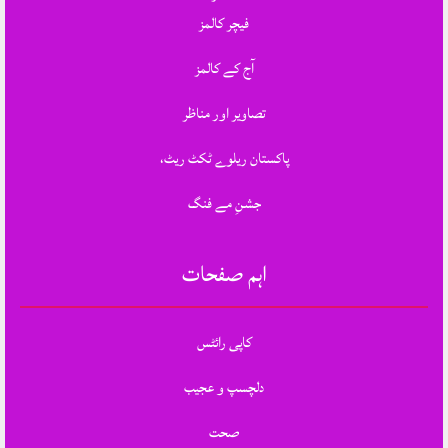
فیچر کالمز
آج کے کالمز
تصاویر اور مناظر
پاکستان ریلوے ٹکٹ ریٹ،
جشنِ مے فنگ
اہم صفحات
کاپی رائٹس
دلچسپ و عجیب
صحت