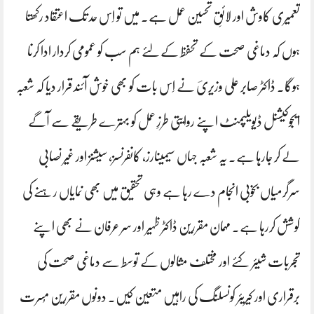
تعمیری کاوش اور لائقِ تحسین عمل ہے۔ میں تو اِس حد تک اعتقاد رکھتا
ہوں کہ دماغی صحت کے تحفظ کےلئے ہم سب کو عمومی کردار ادا کرنا
ہوگا۔ ڈاکٹر صابر علی وزیریؔ نے اِس بات کو بھی خوش آئند قرار دیا کہ شعبہ
ایجوکیشنل ڈیویلپمنٹ اپنے روایتی طرزِ عمل کو بہترے طریقے سے آگے
لے کر جارہا ہے۔ یہ شعبہ جہاں سیمینارز، کانفرنسز، سیشنز اور غیر نصابی
سرگرمیاں بخوبی انجام دے رہا ہے وہی تحقیق میں بھی نمایاں رہنے کی
کوشش کررہا ہے۔ مہمان مقررین ڈاکٹر ظہیر اور سر عرفان نے بھی اپنے
تجربات شیئر کئے اور مختلف مثالوں کے توسط سے دماغی صحت کی
برقراری اور کیریئر کونسلنگ کی راہیں متعین کیں۔ دونوں مقررین مُسرت