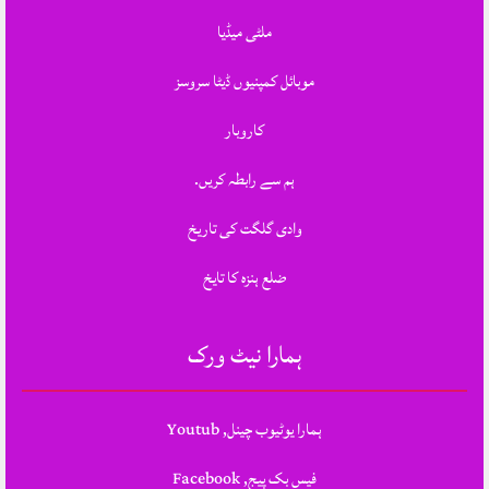
ملٹی میڈیا
موبائل کمپنیوں ڈیٹا سروسز
کاروبار
ہم سے رابطہ کریں.
وادی گلگت کی تاریخ
ضلع ہنزہ کا تایخ
ہمارا نیٹ ورک
ہمارا یوٹیوب چینل, Youtub
فیس بک پیج, Facebook