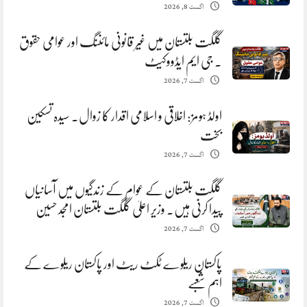
اگست 8, 2026
گلگت بلتستان میں غیر قانونی مائننگ اور عوامی حقوق
. جی ایم ایڈووکیٹ
اگست 7, 2026
اولڈ ہومز: اخلاقی و اسلامی اقدار کا زوال. سیدہ تسکین
بخت
اگست 7, 2026
گلگت بلتستان کے عوام کے زندگیوں میں آسانیاں
پیدا کرنی ہیں. وزیر اعلیٰ گلگت بلتستان امجد حسین
اگست 7, 2026
پاکستان ریلوے ٹکٹ ریٹ اور پاکستان ریلوے کے
اہم شعبے
اگست 7, 2026