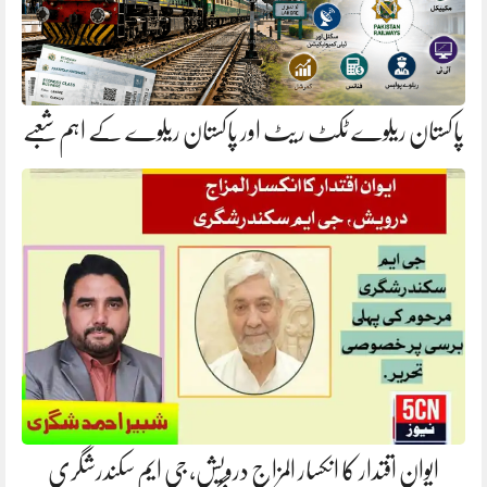
پاکستان ریلوے ٹکٹ ریٹ اور پاکستان ریلوے کے اہم شعبے
ایوانِ اقتدار کا انکسار المزاج درویش، جی ایم سکندرشگری