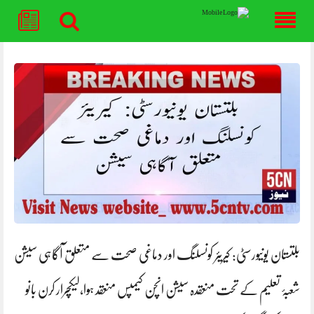
Skip
to
content
بلتستان یونیورسٹی: کیریئر کونسلنگ اور دماغی صحت سے متعلق آگاہی سیشن
شعبۂ تعلیم کے تحت منعقدہ سیشن انچن کیمپس منعقد ہوا،لیکچرار کرن بانو