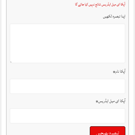
آپکا ای میل ایڈریس شائع نہیں کیا جائے گا
اپنا تبصرہ لکھیں
آپکا نام
*
آپکا ای میل ایڈریس
*