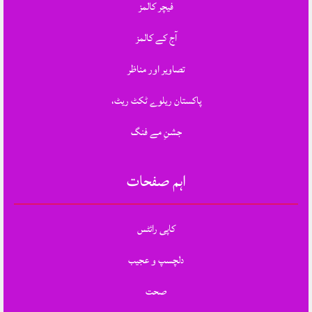
فیچر کالمز
آج کے کالمز
تصاویر اور مناظر
پاکستان ریلوے ٹکٹ ریٹ،
جشنِ مے فنگ
اہم صفحات
کاپی رائٹس
دلچسپ و عجیب
صحت