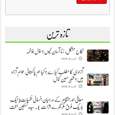
تازہ ترین
نکاح مشکل، زنا آسان کیوں؟ بتول فاطمہ
اگست 8, 2026
آزادی کا مطلب کیا ہے؟ کیا ہم پاکستانی عوام آزاد
ہیں؟ شبیر حسین کمال
اگست 8, 2026
معافی اور انتقام کے درمیان انسانی نفسیات(ایک
باریک فرق مگر گہرے اثرات). سیدہ تسکین بخت
اگست 8, 2026