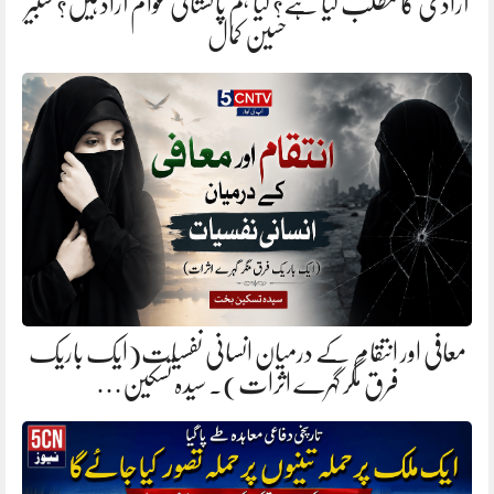
آزادی کا مطلب کیا ہے؟ کیا ہم پاکستانی عوام آزاد ہیں؟ شبیر
حسین کمال
معافی اور انتقام کے درمیان انسانی نفسیات(ایک باریک
فرق مگر گہرے اثرات). سیدہ تسکین…