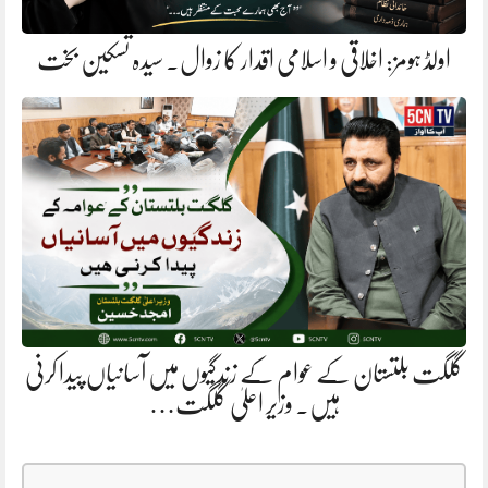
اولڈ ہومز: اخلاقی و اسلامی اقدار کا زوال. سیدہ تسکین بخت
گلگت بلتستان کے عوام کے زندگیوں میں آسانیاں پیدا کرنی
ہیں. وزیر اعلیٰ گلگت…