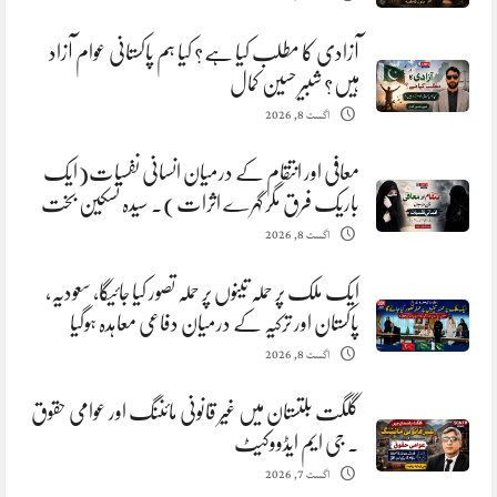
آزادی کا مطلب کیا ہے؟ کیا ہم پاکستانی عوام آزاد
ہیں؟ شبیر حسین کمال
اگست 8, 2026
معافی اور انتقام کے درمیان انسانی نفسیات(ایک
باریک فرق مگر گہرے اثرات). سیدہ تسکین بخت
اگست 8, 2026
ایک ملک پر حملہ تینوں پر حملہ تصور کیا جائیگا، سعودیہ،
پاکستان اور ترکیہ کے درمیان دفاعی معاہدہ ہوگیا
اگست 8, 2026
گلگت بلتستان میں غیر قانونی مائننگ اور عوامی حقوق
. جی ایم ایڈووکیٹ
اگست 7, 2026