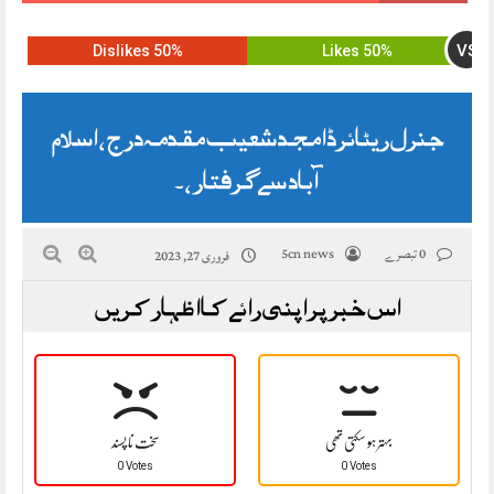
VS
50% Dislikes
50% Likes
جنرل ریٹائرڈ امجد شعیب مقدمہ درج ، اسلام
آباد سے گرفتار ،۔
0 تبصرے
5cn news
فروری 27, 2023
اس خبر پر اپنی رائے کا اظہار کریں
بہتر ہو سکتی تھی
سخت نا پسند
0 Votes
0 Votes