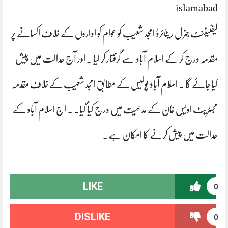
islamabad
لیفٹیننٹ جنرل ریٹائرڈ امجد شعیب کو عوام کو اداروں کے خلاف اکسانے پر
مقدمہ درج کر کے اسلام آباد سے گرفتار کر لیا ۔ اور آج عدالت میں پیش
کیا جائے گا ۔ اسلام آباد پولیس کے مطابق امجد شعیب کے خلاف مقدمہ
مجسٹریٹ اویس خان کے مدعیت میں درج کیا گیا۔ ۔ اج اسلام آباد کے
عدالت میں پیش کرنے کا امکان ہے۔
LIKE
0
DISLIKE
0