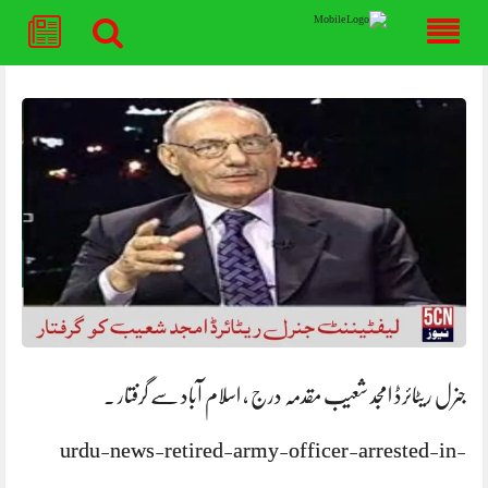
Skip
to
content
جنرل ریٹائرڈ امجد شعیب مقدمہ درج ، اسلام آباد سے گرفتار .
urdu-news-retired-army-officer-arrested-in-