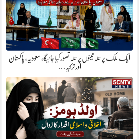
ایک ملک پر حملہ تینوں پر حملہ تصور کیا جائیگا، سعودیہ، پاکستان
اور ترکیہ…