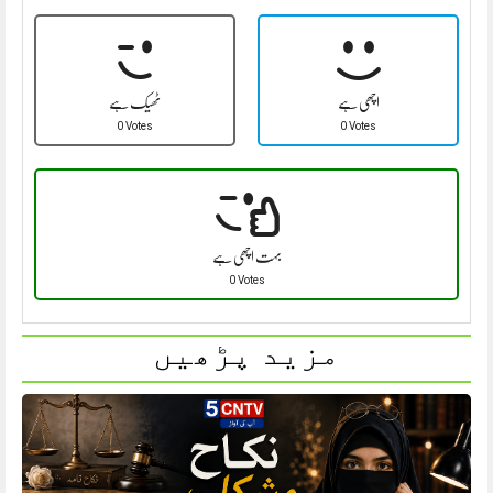
اچھی ہے
ٹھیک ہے
0 Votes
0 Votes
بہت اچھی ہے
0 Votes
مزید پڑھیں