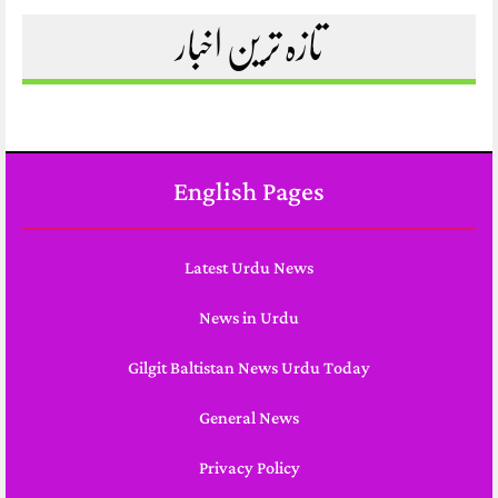
تازہ ترین اخبار
English Pages
Latest Urdu News
News in Urdu
Gilgit Baltistan News Urdu Today
General News
Privacy Policy