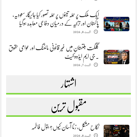
ایک ملک پر حملہ تینوں پر حملہ تصور کیا جائیگا، سعودیہ،
پاکستان اور ترکیہ کے درمیان دفاعی معاہدہ ہوگیا
اگست 8, 2026
گلگت بلتستان میں غیر قانونی مائننگ اور عوامی حقوق
. جی ایم ایڈووکیٹ
اگست 7, 2026
اشتہار
مقبول ترین
نکاح مشکل، زنا آسان کیوں؟ بتول فاطمہ
اگست 8, 2026