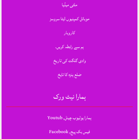
ملٹی میڈیا
موبائل کمپنیوں ڈیٹا سروسز
کاروبار
ہم سے رابطہ کریں.
وادی گلگت کی تاریخ
ضلع ہنزہ کا تایخ
ہمارا نیٹ ورک
ہمارا یوٹیوب چینل, Youtub
فیس بک پیج, Facebook