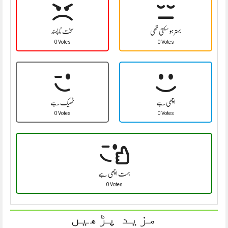
بہتر ہو سکتی تھی
سخت نا پسند
0 Votes
0 Votes
اچھی ہے
ٹھیک ہے
0 Votes
0 Votes
بہت اچھی ہے
0 Votes
مزید پڑھیں