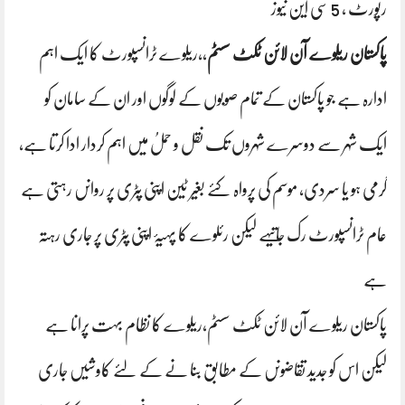
رپورٹ ، 5 سی این نیوز
پاکستان ریلوے آن لائن ٹکٹ سسٹم
،،
ریلوے ٹرانسپورٹ کا ایک اہم
ادارہ ہے جو پاکستان کے تمام صوبوں کے لوگوں اور ان کے سامان کو
ایک شہر سے دوسرے شہروں تک نقل و حملُ میں اہم کردار ادا کرتا ہے،
گرمی ہو یا سردی، موسم کی پرواہ کئے بغیر ٹین اپنی پٹری پر رواںں رہتی ہے
عام ٹرانسپورٹ رک جاتیہے لیکن رئلوے کا پہیۂ اپنی پٹری پر جاری رہتہ
ہے
پاکستان ریلوے آن لائن ٹکٹ سسٹم،ریلوے کا نظام بہت پرانا ہے
لیکن اس کو جدید تقاضوںں کے مطابق بنا نے کے لئے کاوشیں جاری