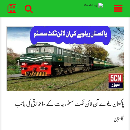
Skip
to
content
پاکستان ریلوے آن لائن ٹکٹ سسٹم، جدت کے ساتھ ترقی کی جانب
گامزن