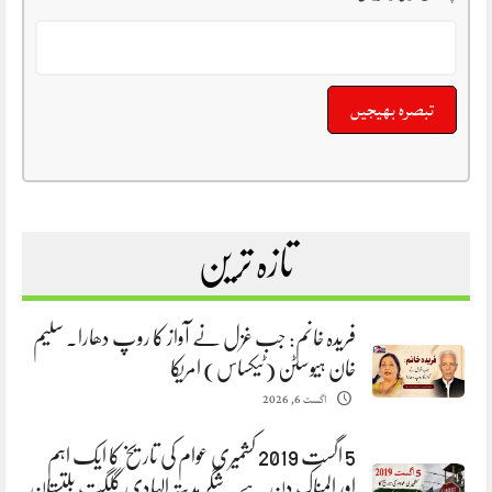
تازہ ترین
فریدہ خانم: جب غزل نے آواز کا روپ دھارا. سلیم
خان ہیوسٹن (ٹیکساس) امریکا
اگست 6, 2026
5 اگست 2019 کشمیری عوام کی تاریخ کا ایک اہم
اور المناک دن ہے. شگر ہدیتہ الہادی گلگت بلتستان