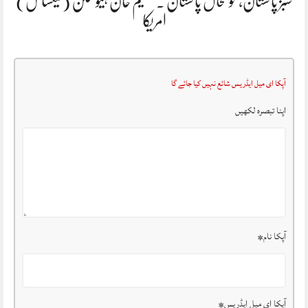
سبز پاکستان، خوشحال پاکستان . سلیم خان ہیوسٹن (ٹیکساس)
امریکا
آپکا ای میل ایڈریس شائع نہیں کیا جائے گا
اپنا تبصرہ لکھیں
آپکا نام
*
آپکا ای میل ایڈریس
*