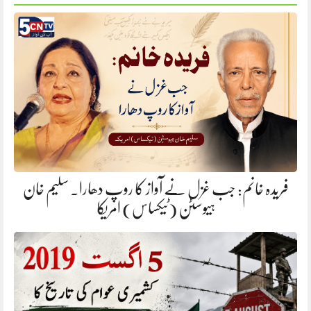
فریدہ خانم: جب غزل نے آواز کا روپ دھارا. سلیم خان
ہیوسٹن (ٹیکساس) امریکا