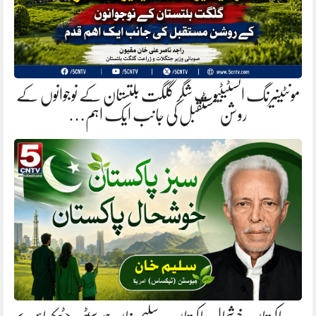
مونٹینیرنگ انسٹیٹیوٹ شگر گلگت بلتستان کے نوجوانوں کے
روشن مستقبل کی جانب ایک اہم…