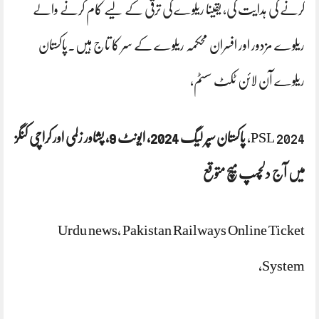
کرنے کی ہدایت کی، یقیناً ریلوے کی ترقی کے لیے کام کرنے والے
ریلوے مزدور اور افسران محکمہ ریلوے کے سر کا تاج ہیں۔پاکستان
ریلوے آن لائن ٹکٹ سسٹم،
PSL 2024،
پاکستان سپر لیگ 2024، ایونٹ 9، پشاور زلمی اور کراچی کنگز
میں آج دلچسپ میچ متوقع
Urdu news, Pakistan Railways Online Ticket
System,