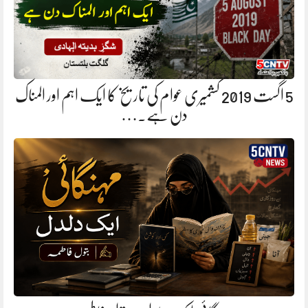
5 اگست 2019 کشمیری عوام کی تاریخ کا ایک اہم اور المناک
دن ہے.…