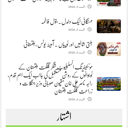
اگست 5, 2026
مہنگائی ایک دلدل. بتول فاطمہ
اگست 5, 2026
بلتی شالیں اور ٹوپیاں . آمینہ یونس ،بلتستانی
اگست 5, 2026
مونٹینیرنگ انسٹیٹیوٹ شگر گلگت بلتستان کے
نوجوانوں کے روشن مستقبل کی جانب ایک اہم قدم،
راجہ ناصر علی خان مقپون صوبائی وزیر جنگلات و
زراعت گلگت بلتستان
اگست 5, 2026
اشتہار