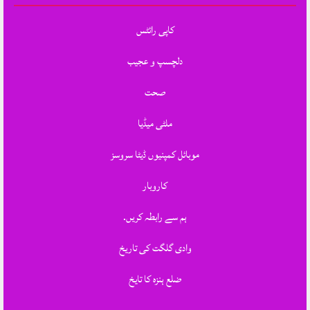
کاپی رائٹس
دلچسپ و عجیب
صحت
ملٹی میڈیا
موبائل کمپنیوں ڈیٹا سروسز
کاروبار
ہم سے رابطہ کریں.
وادی گلگت کی تاریخ
ضلع ہنزہ کا تایخ