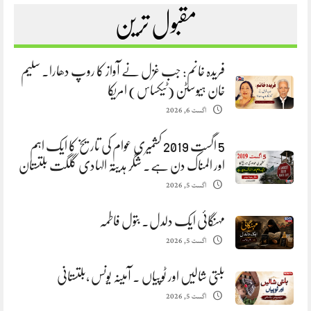
مقبول ترین
فریدہ خانم: جب غزل نے آواز کا روپ دھارا. سلیم
خان ہیوسٹن (ٹیکساس) امریکا
اگست 6, 2026
5 اگست 2019 کشمیری عوام کی تاریخ کا ایک اہم
اور المناک دن ہے. شگر ہدیتہ الہادی گلگت بلتستان
اگست 5, 2026
مہنگائی ایک دلدل. بتول فاطمہ
اگست 5, 2026
بلتی شالیں اور ٹوپیاں . آمینہ یونس ،بلتستانی
اگست 5, 2026