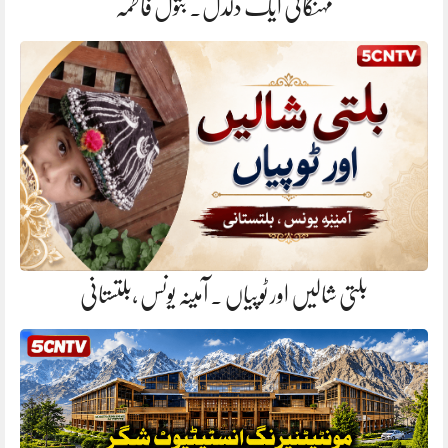
مہنگائی ایک دلدل. بتول فاطمہ
بلتی شالیں اور ٹوپیاں . آمینہ یونس ،بلتستانی