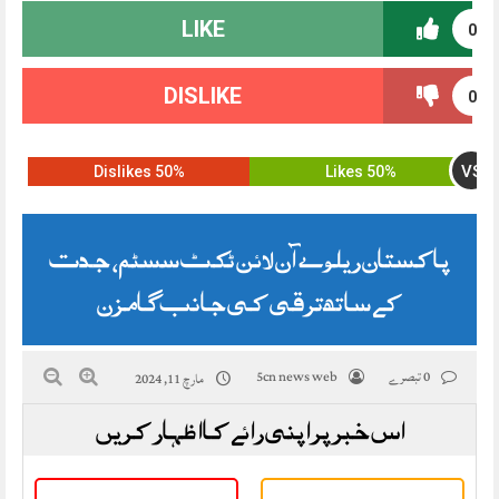
LIKE
0
DISLIKE
0
VS
50% Dislikes
50% Likes
پاکستان ریلوے آن لائن ٹکٹ سسٹم، جدت
کے ساتھ ترقی کی جانب گامزن
0 تبصرے
5cn news web
مارچ 11, 2024
اس خبر پر اپنی رائے کا اظہار کریں