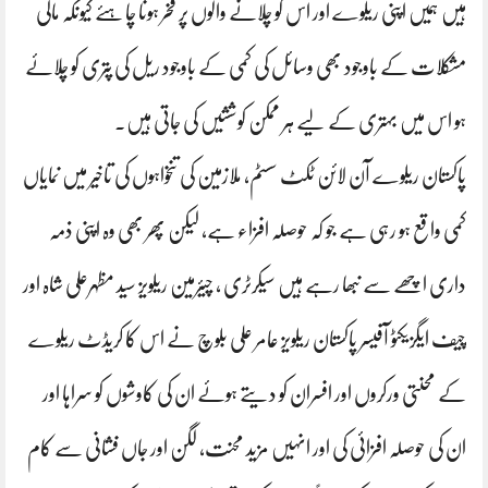
ہیں ہمیں اپنی ریلوے اور اس کو چلانے والوں پر فخر ہونا چاہئے کیونکہ مالی
مشکلات کے باوجود بھی وسائل کی کمی کے باوجود ریل کی پتری کو چلائے
ہو اس میں بہتری کے لیے ہر ممکن کوششیں کی جاتی ہیں۔
پاکستان ریلوے آن لائن ٹکٹ سسٹم، ملازمین کی تنخواہوں کی تاخیر میں نمایاں
کمی واقع ہو رہی ہے جو کہ حوصلہ افزاء ہے، لیکن پھر بھی وہ اپنی ذمہ
داری اچھے سے نبھا رہے ہیں سیکرٹری ، چیئرمین ریلویز سید مظہرعلی شاہ اور
چیف ایگزیکٹو آفیسر پاکستان ریلویز عامر علی بلوچ نے اس کا کریڈٹ ریلوے
کے محنتی ورکروں اور افسران کو دیتے ہوئے ان کی کاوشوں کو سراہا اور
ان کی حوصلہ افزائی کی اور انہیں مزید محنت، لگن اور جاں فشانی سے کام