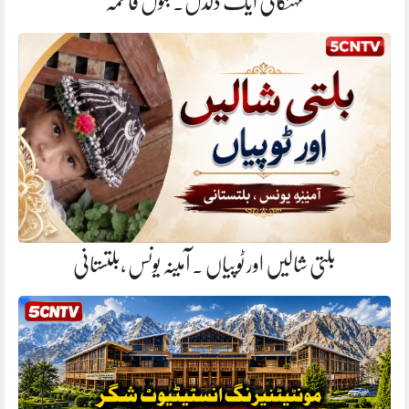
مہنگائی ایک دلدل. بتول فاطمہ
بلتی شالیں اور ٹوپیاں . آمینہ یونس ،بلتستانی