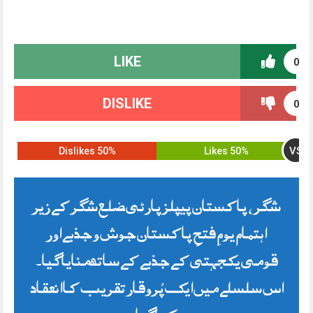
LIKE
0
DISLIKE
0
VS
50% Dislikes
50% Likes
شگر ، پاکستان پیپلز پارٹی ضلع شگر کے زیر
اہتمام یومِ فتحِ پاکستان جوش و جذبے اور
قومی یکجہتی کے جذبے کے ساتھ منایا گیا۔
اس سلسلے میں ایک پُروقار تقریب کا انعقاد