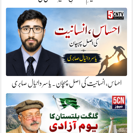
احساس، انسانیت کی اصل پہچان. یاسر دانیال صابری