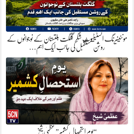
مونٹینیرنگ انسٹیٹیوٹ شگر گلگت بلتستان کے نوجوانوں کے
روشن مستقبل کی جانب ایک اہم…
“یومِ استحصالِ کشمیر” عظمیٰ شیخ