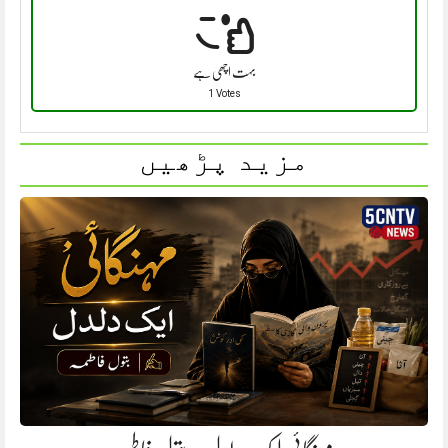
بہت اچھی ہے
1 Votes
مزید پڑھیں