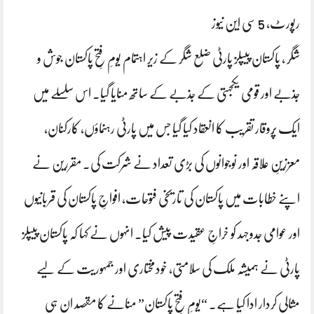
رپورٹ، 5 سی این نیوز
شگر ، پاکستان پیپلز پارٹی ضلع شگر کے زیر اہتمام یومِ فتحِ پاکستان جوش و
جذبے اور قومی یکجہتی کے جذبے کے ساتھ منایا گیا۔ اس سلسلے میں
ایک پُروقار تقریب کا انعقاد کیا گیا جس میں پارٹی رہنماؤں، کارکنان،
معززینِ علاقہ اور نوجوانوں کی بڑی تعداد نے شرکت کی۔ مقررین نے
اپنے خطابات میں پاکستان کی تاریخی فتوحات، افواجِ پاکستان کی قربانیوں
اور عوامی جدوجہد کو خراجِ عقیدت پیش کیا۔ انہوں نے کہا کہ پاکستان پیپلز
پارٹی نے ہمیشہ ملک کی سلامتی، خودمختاری اور جمہوریت کے لیے
مثالی کردار ادا کیا ہے۔ “یومِ فتحِ پاکستان” منانے کا مقصد ان ہی