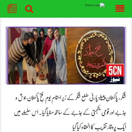
Skip
to
content
شگر ، پاکستان پیپلز پارٹی ضلع شگر کے زیر اہتمام یومِ فتحِ پاکستان جوش و
جذبے اور قومی یکجہتی کے جذبے کے ساتھ منایا گیا۔ اس سلسلے میں
ایک پُروقار تقریب کا انعقاد کیا گیا