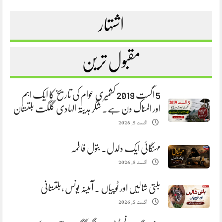
اشتہار
مقبول ترین
5 اگست 2019 کشمیری عوام کی تاریخ کا ایک اہم
اور المناک دن ہے. شگر ہدیتہ الہادی گلگت بلتستان
اگست 5, 2026
مہنگائی ایک دلدل. بتول فاطمہ
اگست 5, 2026
بلتی شالیں اور ٹوپیاں . آمینہ یونس ،بلتستانی
اگست 5, 2026