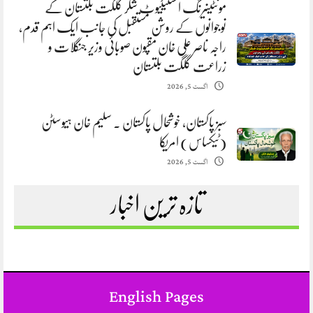
مونٹینیرنگ انسٹیٹیوٹ شگر گلگت بلتستان کے
نوجوانوں کے روشن مستقبل کی جانب ایک اہم قدم،
راجہ ناصر علی خان مقپون صوبائی وزیر جنگلات و
زراعت گلگت بلتستان
اگست 5, 2026
سبز پاکستان، خوشحال پاکستان . سلیم خان ہیوسٹن
(ٹیکساس) امریکا
اگست 5, 2026
تازہ ترین اخبار
English Pages