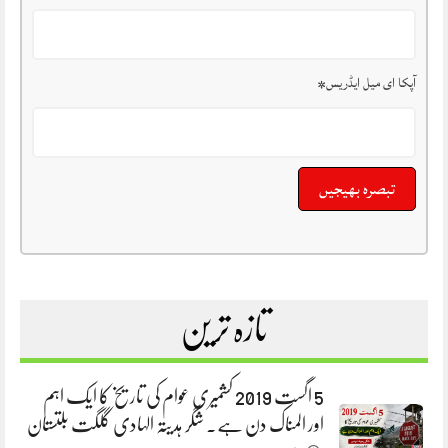
آپکا ای میل ایڈریس
*
تازہ ترین
5 اگست 2019 کشمیری عوام کی تاریخ کا ایک اہم
اور المناک دن ہے. شگر ہدیتہ الہادی گلگت بلتستان