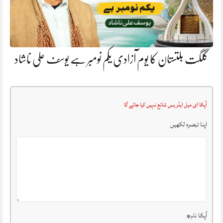
گلگت بلتستان کا یوم آزادی یکم نومبر ہے یوسف علی ناشاد
آپکا ای میل ایڈریس شائع نہیں کیا جائے گا
اپنا تبصرہ لکھیں
آپکا نام
*