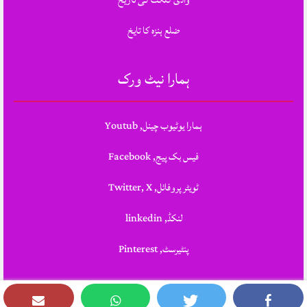
ضلع ہنزہ کا تایخ
ہمارا نیٹ ورک
ہمارا یوٹیوب چینل, Youtub
فیس بک پیج, Facebook
ٹویٹر پروفائل, Twitter, X
لنکڈ, linkedin
پنٹیرسٹ, Pinterest
Theme Designed & Developed By
STYLOTHEMES