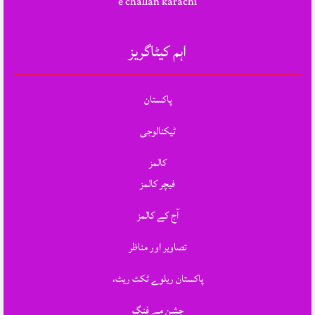
e challan karachi
اہم کیٹاگریز
پاکستان
ٹیکنالوجی
کالمز
فیچر کالمز
آج کے کالمز
تصاویر اور مناظر
پاکستان ریلوے ٹکٹ ریٹ،
جشنِ مے فنگ