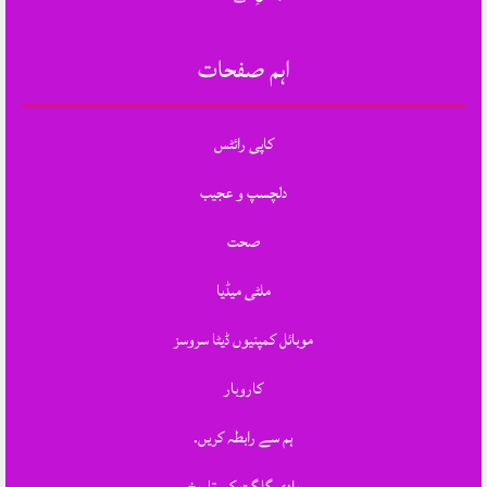
اہم صفحات
کاپی رائٹس
دلچسپ و عجیب
صحت
ملٹی میڈیا
موبائل کمپنیوں ڈیٹا سروسز
کاروبار
ہم سے رابطہ کریں.
وادی گلگت کی تاریخ