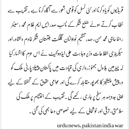
قربانیوں کو یاد کرنا اور نئی نسل کو قومی شعور سے آگاہ کرنا ہے۔تقریب سے
خطاب کرتے ہوئے ضلع شگر کے نائب صدر ایس ایم غلام محمد ، سینئر
رہنما حاجی محمد حسن، صدر تنظیمِ نوجوانان گلگت بلتستان شگر خادم دلشاد، اور
سیکریٹری اطلاعات وزیر وجاہت علی ایڈووکیٹ نے اس عزم کا اظہار کیا
کہ چیئرمین بلاول بھٹو زرداری کی قیادت میں پاکستان پیپلز پارٹی ملک کو
درپیش چیلنجز کا بھرپور مقابلہ کرے گی اور عوامی حقوق کے تحفظ کے لیے
اپنی جدوجہد ہر سطح پر جاری رکھے گی۔تقریب کے اختتام پر ملک کی
سلامتی، ترقی اور خوشحالی کے لیے خصوصی دعا بھی کی گئی۔
urdu news, pakistan india war