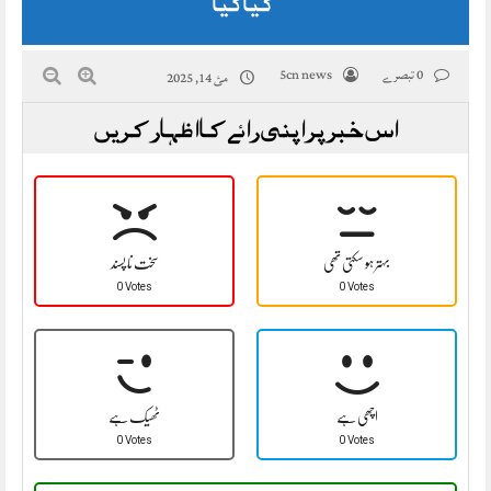
کیا گیا
0 تبصرے
5cn news
مئ 14, 2025
اس خبر پر اپنی رائے کا اظہار کریں
بہتر ہو سکتی تھی
سخت نا پسند
0 Votes
0 Votes
اچھی ہے
ٹھیک ہے
0 Votes
0 Votes