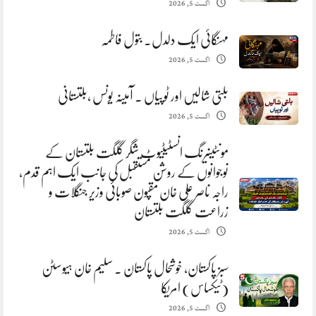
اگست 5, 2026
مہنگائی ایک دلدل. بتول فاطمہ
اگست 5, 2026
بلتی شالیں اور ٹوپیاں . آمینہ یونس ،بلتستانی
اگست 5, 2026
مونٹینیرنگ انسٹیٹیوٹ شگر گلگت بلتستان کے
نوجوانوں کے روشن مستقبل کی جانب ایک اہم قدم،
راجہ ناصر علی خان مقپون صوبائی وزیر جنگلات و
زراعت گلگت بلتستان
اگست 5, 2026
سبز پاکستان، خوشحال پاکستان . سلیم خان ہیوسٹن
(ٹیکساس) امریکا
اگست 5, 2026