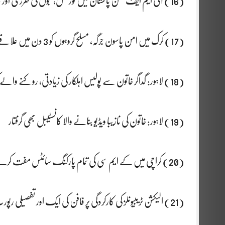
(16) آئی ایم ایف مشن پاکستان میں گورننس، ججوں کی تقرری اور عدلیہ کی آزادی کا جائزہ لینے میں مصروف
(17) کرک میں امن پاسون جرگہ، مسلح گروہوں کو 3 دن میں علاقے سے نکلنے کا الٹی میٹم دے دیا
(18) لاہور: گداگر خاتون سے پولیس اہلکار کی زیادتی، روکنے والے کو بھی فائرنگ کرکے زخمی کردیا
(19) لاہور: خاتون کی نازیبا ویڈیو بنانے والا کانسٹیبل بھی گرفتار
(20) کراچی میں کے ایم سی کی تمام پارکنگ سائٹس مفت کرنے کا فیصلہ
(21) الیکشن ٹریبیونلز کی کارکردگی پر فافن کی ایک اور تفصیلی رپورٹ جاری