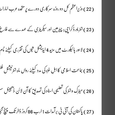
(22) وزیراعظم کل دو روزہ سرکاری دورے پر متحدہ عرب امارات روانہ ہوں گے
(23) انٹر بورڈ کراچی؛ چیئرمین اور سیکریٹری کے عہدے سے فارغ کیے گئے افسر سے گاڑیوں کی واپسی کا تقاضا
(24) لاہور ہائیکورٹ میں مزید 4 ایڈیشنل ججوں کی تقرری کیلئے نام طلب
(25) جماعت اسلامی کا اہلِ غزہ کی مدد کیلئے رواں ماہ انٹرنیشنل فلسطین کانفرنس کا اعلان
(26) میٹرک و انٹر کی تعلیمی اسناد کی تصدیق کا آن لائن ڈیجیٹل سسٹم متعارف کروا دیا گیا
(27) پاکستان کی آئی ٹی برآمدات 1 ارب 86 کروڑ ڈالر تک پہنچ گئی