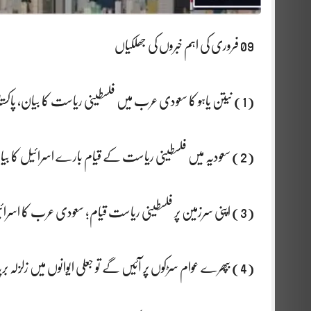
09 فروری کی اہم خبروں کی جھلکیاں
(1) نیتن یاہو کا سعودی عرب میں فلسطینی ریاست کا بیان، پاکستان کا شدید ردعمل
(2) سعودیہ میں فلسطینی ریاست کے قیام بارے اسرائیل کا بیان اشتعال انگیز ہے: اسحاق ڈار
(3) اپنی سرزمین پر فلسطینی ریاست قیام؛ سعودی عرب کا اسرائیلی وزیراعظم کو کرارا جواب
(4) بپھرے عوام سڑکوں پر آئیں گے تو جعلی ایوانوں میں زلزلہ برپا ہوگا، مولانا فضل الرحمان