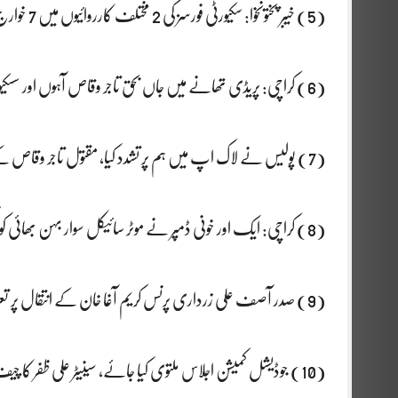
(5) خیبر پختونخوا: سکیورٹی فورسز کی 2 مختلف کارروائیوں میں 7 خوارج جہنم واصل
(6) کراچی: پریڈی تھانے میں جاں بحق تاجر وقاص آہوں اور سسکیوں میں سپرد خاک
(7) پولیس نے لاک اپ میں ہم پر تشدد کیا، مقتول تاجر وقاص کے بھائی احتشام کے پولیس پر سنگین الزامات
(8) کراچی: ایک اور خونی ڈمپر نے موٹر سائیکل سوار بہن بھائی کو کچل دیا، بھائی جاں بحق
(9) صدر آصف علی زرداری پرنس کریم آغا خان کے انتقال پر تعزیت کیلئے لزبن روانہ
(10) جوڈیشل کمیشن اجلاس ملتوی کیا جائے، سینیٹر علی ظفر کا چیف جسٹس کو خط