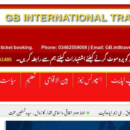
NTERNATIONAL TRAVEL
booking.
Phone: 03462559008 | Email: GB.intltravel@gma
 کو پروموٹ کرنے کیلئے اشتہارات کیلئے ہم سے رابطہ کریں۔
51485
 اپڈیٹ
اسپورٹس نیوز
بین الاقوامی
تعلیم
سیاست
قوق . جی ایم ایڈووکیٹ
اولڈ ہومز: اخلاقی و اسلامی اقدار کا زوال. سیدہ تسکین بخت
ٹیکساس) امریکا
یومِ استحصالِ کشمیر انجینیئر علی رضوان چوہدری
برقع پوشی اور مرد کی