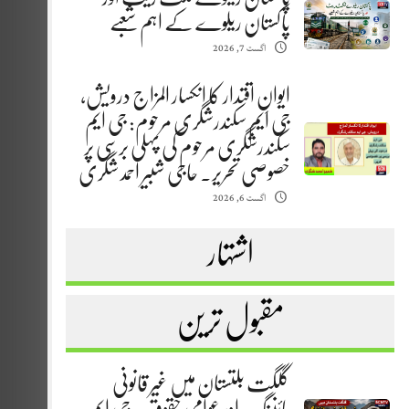
پاکستان ریلوے کے اہم شعبے
اگست 7, 2026
ایوانِ اقتدار کا انکسار المزاج درویش،
جی ایم سکندرشگری مرحوم: جی ایم
سکندرشگری مرحوم کی پہلی برسی پر
خصوصی تحریر. حاجی شبیر احمد شگری
اگست 6, 2026
اشتہار
مقبول ترین
گلگت بلتستان میں غیر قانونی