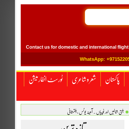
GB I
l
Contact us for domestic and international flight ticket 
WhatsApp: +9715220
پاکستان
شعر و شاعری
ٹورسٹ انفارمیشن
بلتی شالیں اور ٹوپیاں . آمینہ یونس ،بلتستانی
 نگاہ . محمد اسامہ مہر(ملتان )
تازہ ترین