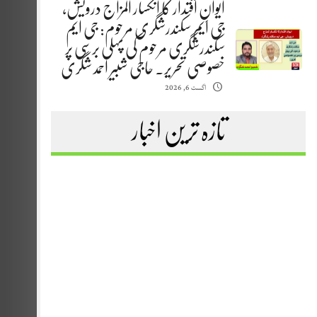
ایوانِ اقتدار کا انکسار المزاج درویش،
جی ایم سکندرشگری مرحوم: جی ایم
سکندرشگری مرحوم کی پہلی برسی پر
خصوصی تحریر. حاجی شبیر احمد شگری
اگست 6, 2026
تازہ ترین اخبار