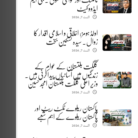
مائننگ اور عوامی حقوق . جی ایم
ایڈووکیٹ
اگست 7, 2026
اولڈ ہومز: اخلاقی و اسلامی اقدار کا
زوال. سیدہ تسکین بخت
اگست 7, 2026
گلگت بلتستان کے عوام کے
زندگیوں میں آسانیاں پیدا کرنی ہیں.
وزیر اعلیٰ گلگت بلتستان امجد حسین
اگست 7, 2026
پاکستان ریلوے ٹکٹ ریٹ اور
پاکستان ریلوے کے اہم شعبے
اگست 7, 2026