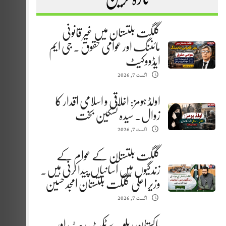
گلگت بلتستان میں غیر قانونی
مائننگ اور عوامی حقوق . جی ایم
ایڈووکیٹ
اگست 7, 2026
اولڈ ہومز: اخلاقی و اسلامی اقدار کا
زوال. سیدہ تسکین بخت
اگست 7, 2026
گلگت بلتستان کے عوام کے
زندگیوں میں آسانیاں پیدا کرنی ہیں.
وزیر اعلیٰ گلگت بلتستان امجد حسین
اگست 7, 2026
پاکستان ریلوے ٹکٹ ریٹ اور