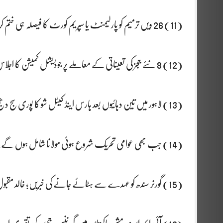
(11) 26 ویں ترمیم کو پارلیمنٹ یا سپریم کورٹ کا فیصلہ ہی ختم کر سکتا ہے: جسٹس محمد علی مظہر
(12) 8 نئے ججز کی تعیناتی کے معاملے پر جوڈیشل کمیشن کا اجلاس پیر کو ہوگا
(13) لاہور میں تین دہائیوں بعد ہارس اینڈ کیٹل شو کا پوری سج دھج سے آغاز
(14) جب بھی عوامی تحریک شروع ہوئی مولانا شامل ہوں گے: محمود خان اچکزئی
(15) گورنر سندھ کو عہدے سے ہٹائے جانے کی خبریں؛ خالد مقبول صدیقی کا بیان سامنے آگیا