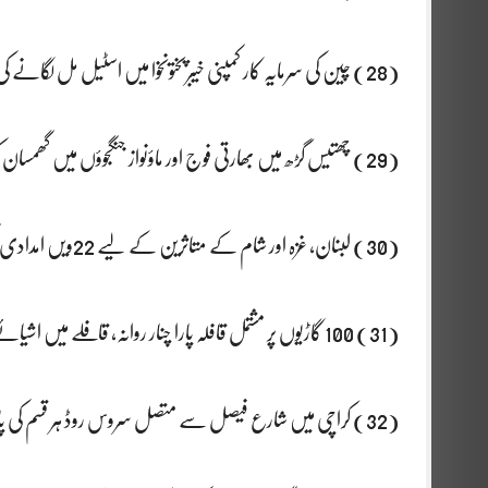
(28) چین کی سرمایہ کار کمپنی خیبرپختونخوا میں اسٹیل مل لگانے کی خواہش مند، صوبائی حکومت سے رابطہ کرلیا
(29) چھتیس گڑھ میں بھارتی فوج اور ماؤنواز جنگجوؤں میں گھمسان کی جنگ؛ 33 ہلاکتیں
(30) لبنان، غزہ اور شام کے متاثرین کے لیے 22ویں امدادی کھیپ روانہ
(31) 100 گاڑیوں پر مشتمل قافلہ پارا چنار روانہ، قافلے میں اشیائے خوردونوش، ادویات، پھل، سبزیاں اور دیگر ضروری سامان شامل
(32) کراچی میں شارع فیصل سے متصل سروس روڈ ہر قسم کی پارکنگ کیلئے بند