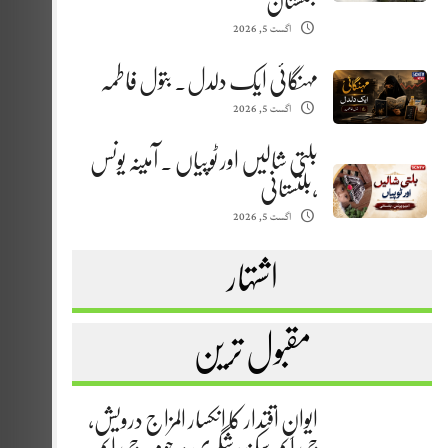
بلتستان
اگست 5, 2026
مہنگائی ایک دلدل. بتول فاطمہ
اگست 5, 2026
بلتی شالیں اور ٹوپیاں . آمینہ یونس
،بلتستانی
اگست 5, 2026
اشتہار
مقبول ترین
ایوانِ اقتدار کا انکسار المزاج درویش،