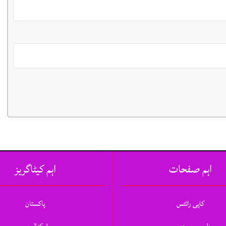
اہم صفحات
اہم کیٹاگریز
کاپی رائٹس
پاکستان