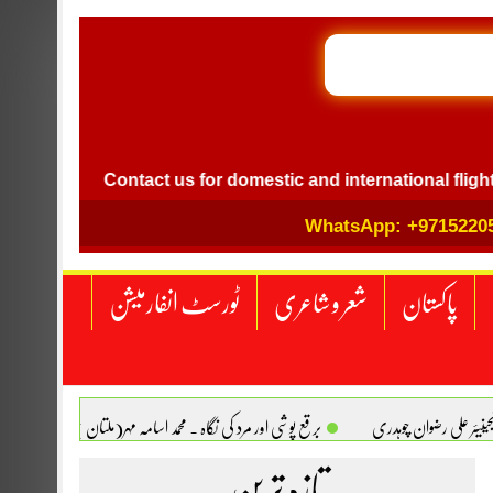
GB I
el
Contact us for domestic and international flight ticket
WhatsApp: +9715220
پاکستان
شعر و شاعری
ٹورسٹ انفارمیشن
انجینیئر علی رضوان چوہدری
برقع پوشی اور مرد کی نگاہ . محمد اسامہ مہر(ملتان )
تازہ ترین