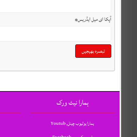
آپکا ای میل ایڈریس
*
ہمارا نیٹ ورک
ہمارا یوٹیوب چینل, Youtub