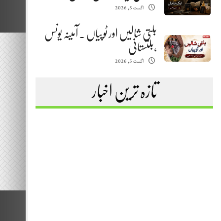
اگست 5, 2026
بلتی شالیں اور ٹوپیاں . آمینہ یونس
،بلتستانی
اگست 5, 2026
تازہ ترین اخبار