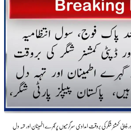
ر ڈپٹی کمشنر شگر کی بروقت امدادی سرگرمیوں پر گہرے اطمینان اور تہہ دل