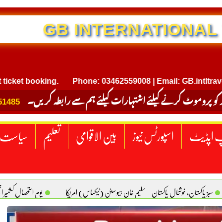
NTERNATIONAL TRAVEL
 booking.
Phone: 03462559008 | Email: GB.intltravel@gm
 کو پروموٹ کرنے کیلئے اشتہارات کیلئے ہم سے رابطہ کریں۔
51485
 اپڈیٹ
اسپورٹس نیوز
بین الاقوامی
تعلیم
سیاست
سبز پاکستان، خوشحال پاکستان . سلیم خان ہیوسٹن (ٹیکساس) امریکا
یومِ استحصالِ کشمیر 
سانیت کی اصل پہچان. یاسر دانیال صابری