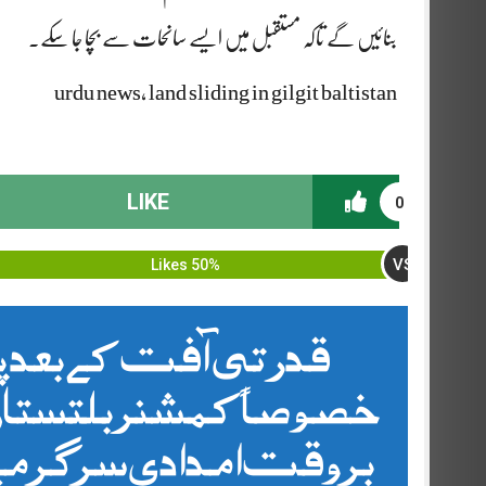
بنائیں گے تاکہ مستقبل میں ایسے سانحات سے بچا جا سکے۔
urdu news, land sliding in gilgit baltistan
LIKE
0
VS
50% Likes
قدرتی آفت کے بعد پ
خصوصاً کمشنر بلتستان
بروقت امدادی سرگرمیوں