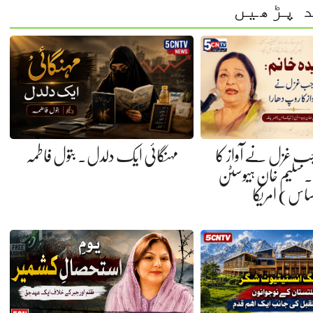
 پڑھیں
 جب غزل نے آواز کا
مہنگائی ایک دلدل. بتول فاطمہ
 سلیم خان ہیوسٹن
ساس) امریکا