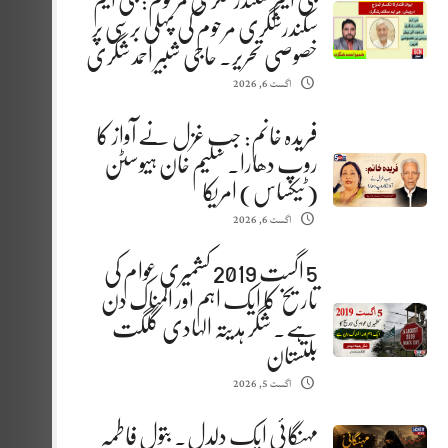
جی ایم سکندرشگری مرحوم: جی ایم
سکندرشگری مرحوم کی پہلی برسی پر
خصوصی تحریر. حاجی شبیر احمد شگری
اگست 6, 2026
فریدہ خانم: جب غزل نے آواز کا
روپ دھارا. سلیم خان ہیوسٹن
(ٹیکساس) امریکا
اگست 6, 2026
5 اگست 2019 کشمیری عوام کی
تاریخ کا ایک اہم اور المناک دن
ہے. شگر ہدیتہ الہادی گلگت
بلتستان
اگست 5, 2026
مہنگائی ایک دلدل. بتول فاطمہ