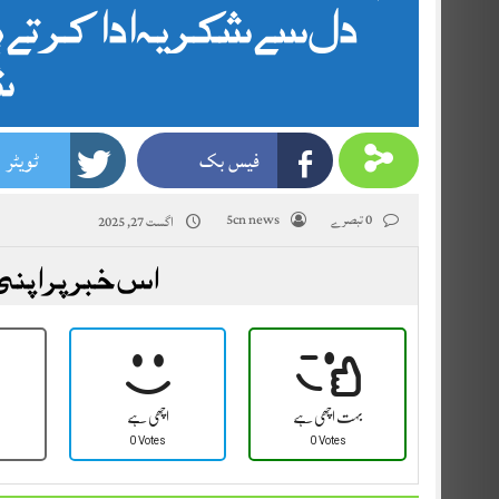
دل سے شکریہ ادا کرتے 
ش
فیس بک
ٹویٹر
0 تبصرے
5cn news
اگست 27, 2025
اس خبر پر اپنی
بہت اچھی ہے
اچھی ہے
0 Votes
0 Votes