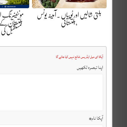
بلتی شالیں اور ٹوپیاں . آمینہ یونس
مونٹینیرنگ 
،بلتستانی
بلتستان کے
مستقبل کی
آپکا ای میل ایڈریس شائع نہیں کیا جائے گا
اپنا تبصرہ لکھیں
آپکا نام
*