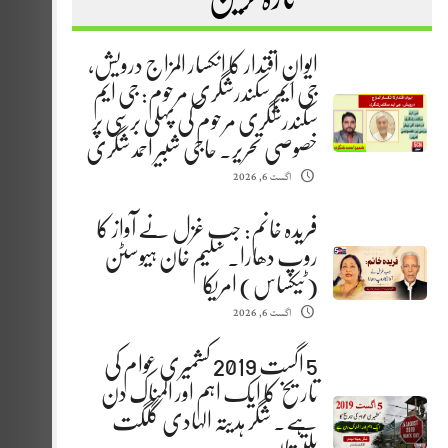
ایوانِ اقتدار کا انکسار المزاج درویش،
جی ایم سکندرشگری مرحوم: جی ایم
سکندرشگری مرحوم کی پہلی برسی پر
خصوصی تحریر. حاجی شبیر احمد شگری
اگست 6, 2026
فریدہ خانم: جب غزل نے آواز کا
روپ دھارا. سلیم خان ہیوسٹن
(ٹیکساس) امریکا
اگست 6, 2026
5 اگست 2019 کشمیری عوام کی
تاریخ کا ایک اہم اور المناک دن
ہے. شگر ہدیتہ الہادی گلگت