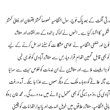
ہ قدرتی آفت کے بعد پاک فوج، سول انتظامیہ خصوصاً کمشنر بلتستان اور ڈپٹی کمشنر
ہ کا اظہار کیا ہے۔ انہوں نے کہا کہ برالدو کے دور افتادہ اور متاثرہ
اک فوج اور ضلعی انتظامیہ نے عوامی مشکلات کو سننے اور حل کرنے کے لیے
ی قابلِ تحسین اقدام قرار دیا، جس سے متاثرہ آبادی کو فوری طبی
کو بڑا ریلیف ملا ہے، اور متاثرین نے ان خدمات کو خلوصِ نیت سے سراہا
 ہے تاکہ علاقے کو دوبارہ ملک کے دیگر حصوں سے جوڑا جا سکے۔ آمد و رفت
ادی کی روزمرہ زندگی کو بھی معمول پر لانے میں مدد دے گی۔ محمد خان بروکُو
ئی انتظامیہ، متاثرہ علاقوں میں طویل المدت اور پائیدار اقدامات کو یقینی