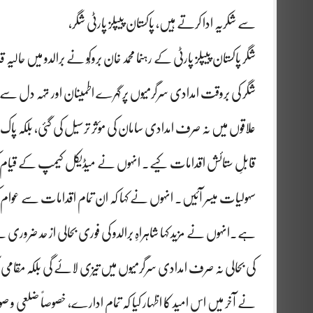
سے شکریہ ادا کرتے ہیں، پاکستان پیپلز پارٹی شگر،
شگر پاکستان پیپلز پارٹی کے رہنما محمد خان بروکُو نے برالدو میں حالی
شگر کی بروقت امدادی سرگرمیوں پر گہرے اطمینان اور تہہ دل سے شکری
علاقوں میں نہ صرف امدادی سامان کی مؤثر ترسیل کی گئی، بلکہ پ
قابلِ ستائش اقدامات کیے۔ انہوں نے میڈیکل کیمپ کے قیام کو بھ
سہولیات میسر آئیں۔ انہوں نے کہا کہ ان تمام اقدامات سے عوام 
ہے۔انہوں نے مزید کہا شاہراہِ برالدو کی فوری بحالی از حد ضروری
کی بحالی نہ صرف امدادی سرگرمیوں میں تیزی لائے گی بلکہ مقامی آب
نے آخر میں اس امید کا اظہار کیا کہ تمام ادارے، خصوصاً ضلعی و صوبا