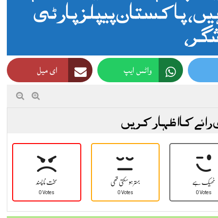
ہیں، پاکستان پیپلز پارٹی
گر،
واٹس ایپ
ای میل
 رائے کا اظہار کریں
ٹھیک ہے
بہتر ہو سکتی تھی
سخت نا پسند
0 Votes
0 Votes
0 Votes