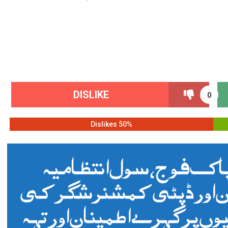
DISLIKE
0
50% Dislikes
اک فوج، سول انتظامیہ
 اور ڈپٹی کمشنر شگر کی
 پر گہرے اطمینان اور تہہ