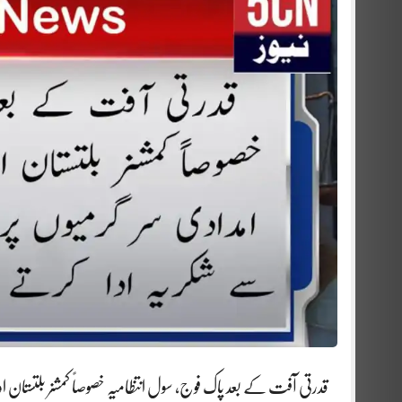
قدرتی آفت کے بعد پاک فوج، سول انتظامیہ خصوصاً کمشنر بلتستان او