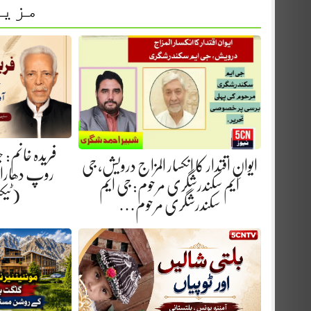
مزید
فریدہ خانم:
ایوانِ اقتدار کا انکسار المزاج درویش، جی
روپ دھارا.
ایم سکندرشگری مرحوم: جی ایم
(ٹیک
سکندرشگری مرحوم…