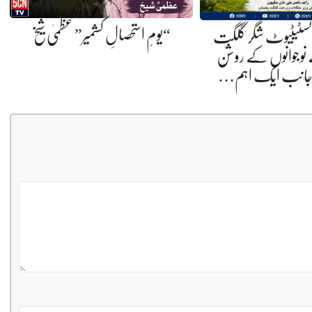
“یومِ استحصالِ کشمیر” عظمیٰ شیخ
انسٹیٹیوٹ شگر گلگت
 نوجوانوں کے روشن
 جانب ایک اہم…