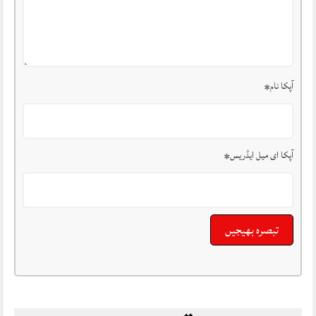
آپکا نام
*
آپکا ای میل ایڈریس
*