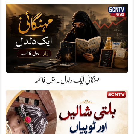
مہنگائی ایک دلدل. بتول فاطمہ