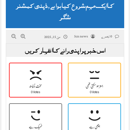
کا ایک مہم شروع کیا ہوا ہے , ڈپٹی کمشنر
شگر
0 تبصرے
5cn news
مئ 15, 2025
اس خبر پر اپنی رائے کا اظہار کریں
بہتر ہو سکتی تھی
سخت نا پسند
0 Votes
0 Votes
اچھی ہے
ٹھیک ہے