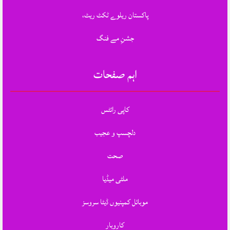
پاکستان ریلوے ٹکٹ ریٹ،
جشنِ مے فنگ
اہم صفحات
کاپی رائٹس
دلچسپ و عجیب
صحت
ملٹی میڈیا
موبائل کمپنیوں ڈیٹا سروسز
کاروبار