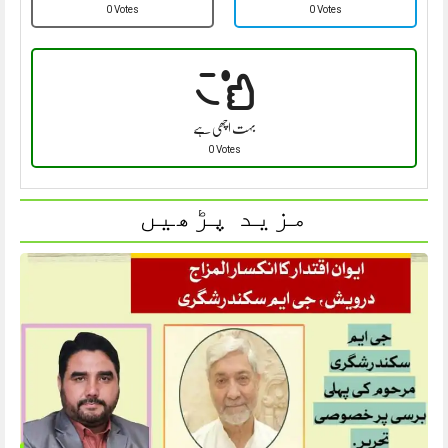
0 Votes
0 Votes
بہت اچھی ہے
0 Votes
مزید پڑھیں