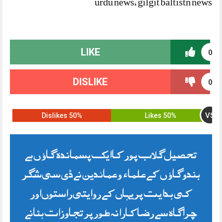
urdu news, gilgit baltistn news
LIKE
0
DISLIKE
0
VS
50% Dislikes
50% Likes
تحصیل گلاب پور کا ایک پسماندہ گاؤں ہے
بندو گاؤں کے علماء و عمائدین نے ڈی سی شگر
کی ہدایت پر یہاں کے روایتی راستوں اور
چراگاہ سے رضاکارانہ طور پر تجاوزات ہٹانے