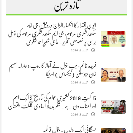
تازہ ترین
ایوانِ اقتدار کا انکسار المزاج درویش، جی ایم
سکندرشگری مرحوم: جی ایم سکندرشگری مرحوم کی پہلی
برسی پر خصوصی تحریر. حاجی شبیر احمد شگری
اگست 6, 2026
فریدہ خانم: جب غزل نے آواز کا روپ دھارا. سلیم
خان ہیوسٹن (ٹیکساس) امریکا
اگست 6, 2026
5 اگست 2019 کشمیری عوام کی تاریخ کا ایک اہم
اور المناک دن ہے. شگر ہدیتہ الہادی گلگت بلتستان
اگست 5, 2026
مہنگائی ایک دلدل. بتول فاطمہ