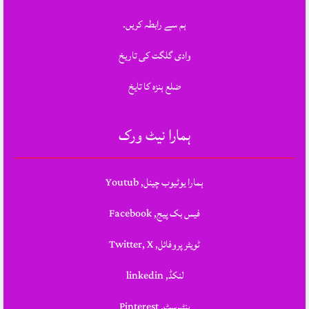
ہم سے رابطہ کریں.
وادی گلگت کی تاریخ
ضلع ہنزہ کا تایخ
ہمارا نیٹ ورک
ہمارا یوٹیوب چینل, Youtub
فیس بک پیج, Facebook
ٹویٹر پروفائل, Twitter, X
لنکڈ, linkedin
پنٹیرسٹ, Pinterest