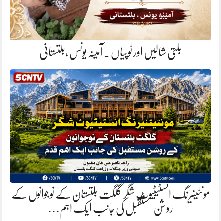
بلتی شالیں اور ٹوپیاں . آمینہ یونس ،بلتستانی
مونٹینیرنگ انسٹیٹیوٹ شگر گلگت بلتستان کے نوجوانوں کے
روشن مستقبل کی جانب ایک اہم…