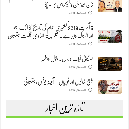
خان ہیوسٹن (ٹیکساس) امریکا
اگست 6, 2026
5 اگست 2019 کشمیری عوام کی تاریخ کا ایک اہم
اور المناک دن ہے. شگر ہدیتہ الہادی گلگت بلتستان
اگست 5, 2026
مہنگائی ایک دلدل. بتول فاطمہ
اگست 5, 2026
بلتی شالیں اور ٹوپیاں . آمینہ یونس ،بلتستانی
اگست 5, 2026
تازہ ترین اخبار