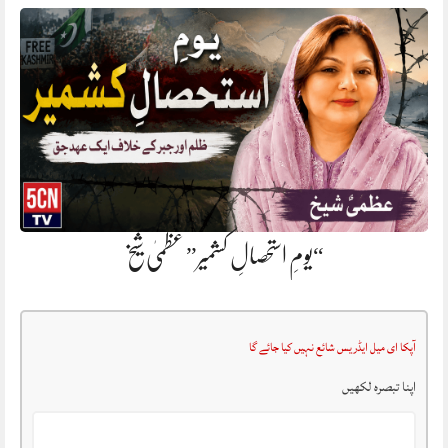
“یومِ استحصالِ کشمیر” عظمیٰ شیخ
آپکا ای میل ایڈریس شائع نہیں کیا جائے گا
اپنا تبصرہ لکھیں