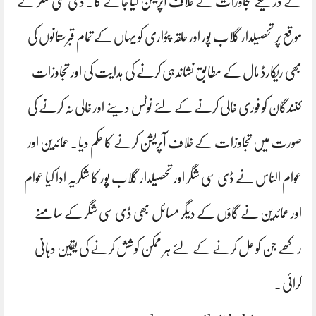
کے ذریعے تجاوزات کے خلاف آپریشن کیا جائے گا۔ ڈی سی شگر نے
موقع پر تحصیلدار گلاب پور اور حلقہ پٹواری کو یہاں کے تمام قبرستانوں کی
بھی ریکارڈ مال کے مطابق نشاندہی کرنے کی ہدایت کی اور تجاوزات
کنندگان کو فوری خالی کرنے کے لئے نوٹس دینے اور خالی نہ کرنے کی
صورت میں تجاوزات کے خلاف آپریشن کرنے کا حکم دیا۔ عمائدین اور
عوام الناس نے ڈی سی شگر اور تحصیلدار گلاب پور کا شکریہ ادا کیا عوام
اور عمائدین نے گاؤں کے دیگر مسائل بھی ڈی سی شگر کے سامنے
رکھے جن کو حل کرنے کے لئے ہر ممکن کوشش کرنے کی یقین دہانی
کرائی۔