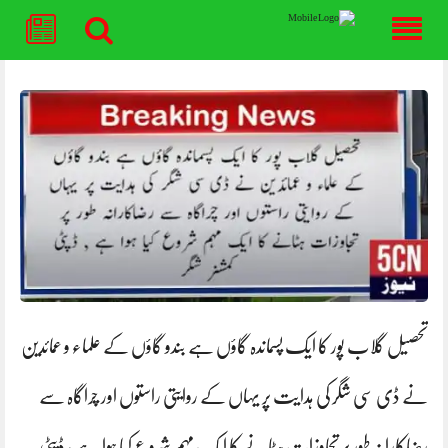
Skip
to
content
تحصیل گلاب پور کا ایک پسماندہ گاؤں ہے بندو گاؤں کے علماء و عمائدین
نے ڈی سی شگر کی ہدایت پر یہاں کے روایتی راستوں اور چراگاہ سے
رضاکارانہ طور پر تجاوزات ہٹانے کا ایک مہم شروع کیا ہوا ہے , ڈپٹی