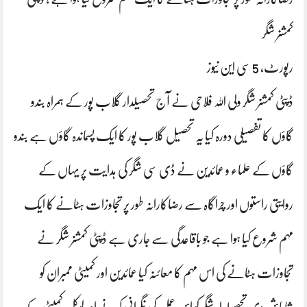
کمشنر شگر
رپورٹ، 5 سی این نیوز
ڈپٹی کمشنر شگر ولی اللہ فلاحی نے آج تحصیلدار گلاب پور کے ہمراہ بندو
گاؤں کا تفصیلی دورہ کیا یہ تحصیل گلاب پور کا ایک پسماندہ گاؤں ہے بندو
گاؤں کے علماء و عمائدین نے ڈی سی شگر کی ہدایت پر یہاں کے
روایتی راستوں اور چراگاہ سے رضاکارانہ طور پر تجاوزات ہٹانے کا ایک
مہم شروع کیا ہوا ہے جو باقاعدگی سے جاری ہے ڈپٹی کمشنر شگر نے
تجاوزات ہٹانے کی اس مہم کا معائنہ کیا عمائدین اور کمیٹی ممبران کو