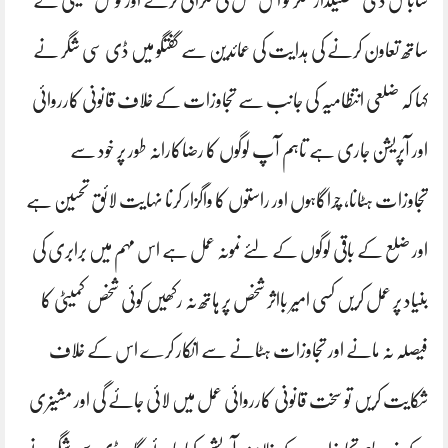
شاباش دی تحصیلدار شگر کو اس عمل کی نگرانی کرنے اور لوکل کمیٹی کے
ساتھ تعاون کرنے کی ہدایت کی عمائدین سے گفتگو میں ڈی سی شگر نے
کہا کہ ضلعی انتظامیہ کی جانب سے تجاوزات کے خلاف قانونی کارروائی
اور آپریشن جاری ہے تاہم آپ لوگوں کا رضاکارانہ طور پر خود سے
تجاوزات ہٹانا، چراگاہوں اور راستوں کا واگزار کرنا نہایت لائق تحسین ہے
اور ضلع کے باقی لوگوں کے لئے نمونہ عمل ہے اس مہم میں برابری کی
بنیاد پر عمل کریں کسی امیر بااثر شخص پر ہاتھ نہ رکھیں کوئی شخص کمیٹی کا
فیصلہ نہ مانے اور تجاوزات ہٹانے سے انکار کرے اس کے خلاف
شکایت کریں تو سخت قانونی کارروائی عمل میں لائی جائے گی اور مشینری