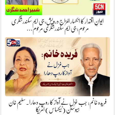
ایوانِ اقتدار کا انکسار المزاج درویش، جی ایم سکندرشگری
مرحوم: جی ایم سکندرشگری مرحوم…
فریدہ خانم: جب غزل نے آواز کا روپ دھارا. سلیم خان
ہیوسٹن (ٹیکساس) امریکا