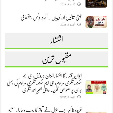
اگست 5, 2026
بلتی شالیں اور ٹوپیاں . آمینہ یونس ،بلتستانی
اگست 5, 2026
اشتہار
مقبول ترین
ایوانِ اقتدار کا انکسار المزاج درویش، جی ایم
سکندرشگری مرحوم: جی ایم سکندرشگری مرحوم کی پہلی
برسی پر خصوصی تحریر. حاجی شبیر احمد شگری
اگست 6, 2026
فریدہ خانم: جب غزل نے آواز کا روپ دھارا. سلیم