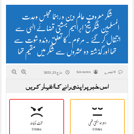
شگر معروف عالم دین و رہنما مجلس وحدت
المسلمین شگر شیخ ابراہیم بہشتی قضائے الٰہی سے
انتقال کر گئے ۔ مرحوم۔کا تعلق روندو شوت سے
تھا اور گذشتہ دو عشروں سے شگر میں مقیم تھا
0 تبصرے
5cn news
مارچ 23, 2025
اس خبر پر اپنی رائے کا اظہار کریں
بہتر ہو سکتی تھی
سخت نا پسند
0 Votes
0 Votes