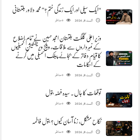
“ایک سپلی اور ایک زندگی ختم؟” محمد دلاور بلتستانی
مناظر
اگست 8, 2026
0
وزیر اعلیٰ گلگت بلتستان امجد حسین نے تمام اضلاع
کے نمبرداروں سے ملاقات، ویلج ویریفکیشن کمیٹیوں
کا قیام دفاتر کے بجائے پبلک اسمبلی میں کرنے
کے احکامات
مناظر
اگست 8, 2026
0
توقعات کا جال. سیدہ فضہ بتول
مناظر
اگست 8, 2026
0
نکاح مشکل، زنا آسان کیوں؟ بتول فاطمہ
مناظر
اگست 8, 2026
0