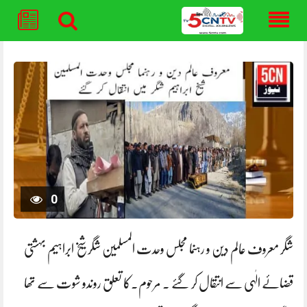
Skip
to
content
0
شگر معروف عالم دین و رہنما مجلس وحدت المسلمین شگر شیخ ابراہیم بہشتی
قضائے الٰہی سے انتقال کر گئے ۔ مرحوم۔کا تعلق روندو شوت سے تھا