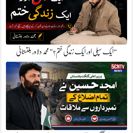
“ایک سپلی اور ایک زندگی ختم؟” محمد دلاور بلتستانی