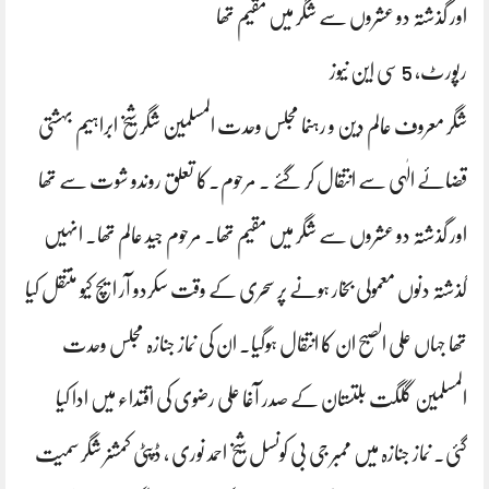
اور گذشتہ دو عشروں سے شگر میں مقیم تھا
رپورٹ، 5 سی این نیوز
شگر معروف عالم دین و رہنما مجلس وحدت المسلمین شگر شیخ ابراہیم بہشتی
قضائے الٰہی سے انتقال کر گئے ۔ مرحوم۔کا تعلق روندو شوت سے تھا
اور گذشتہ دو عشروں سے شگر میں مقیم تھا۔ مرحوم جید عالم تھا۔ انہیں
گذشتہ دنوں معمولی بخار ہونے پر سحری کے وقت سکردو آر ایچ کیو منتقل کیا
تھا جہاں علی الصبح ان کا انتقال ہوگیا۔ ان کی نماز جنازہ مجلس وحدت
المسلمین گلگت بلتستان کے صدر آغا علی رضوی کی اقتداء میں ادا کیا
گئی۔ نماز جنازہ میں ممبر جی بی کونسل شیخ احمد نوری ، ڈپٹی کمشنر شگر سمیت