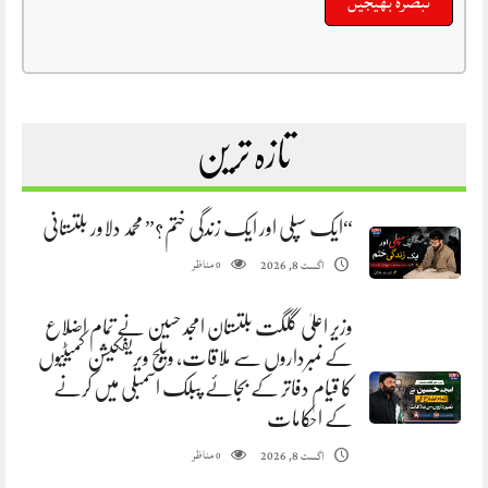
تازہ ترین
“ایک سپلی اور ایک زندگی ختم؟” محمد دلاور بلتستانی
مناظر
اگست 8, 2026
0
وزیر اعلیٰ گلگت بلتستان امجد حسین نے تمام اضلاع
کے نمبرداروں سے ملاقات، ویلج ویریفکیشن کمیٹیوں
کا قیام دفاتر کے بجائے پبلک اسمبلی میں کرنے
کے احکامات
مناظر
اگست 8, 2026
0