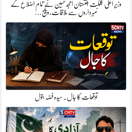
وزیر اعلیٰ گلگت بلتستان امجد حسین نے تمام اضلاع کے
نمبرداروں سے ملاقات، ویلج…
توقعات کا جال. سیدہ فضہ بتول