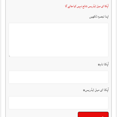
آپکا ای میل ایڈریس شائع نہیں کیا جائے گا
اپنا تبصرہ لکھیں
آپکا نام
*
آپکا ای میل ایڈریس
*