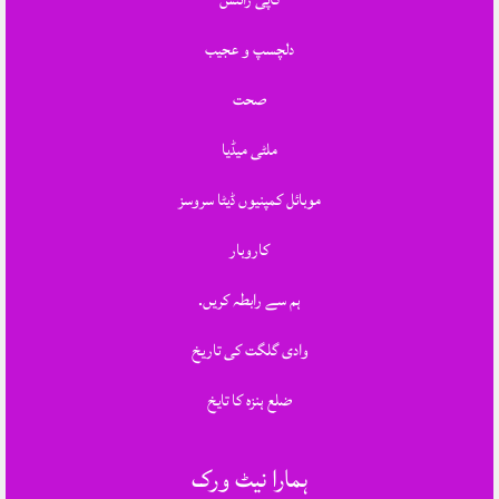
دلچسپ و عجیب
صحت
ملٹی میڈیا
موبائل کمپنیوں ڈیٹا سروسز
کاروبار
ہم سے رابطہ کریں.
وادی گلگت کی تاریخ
ضلع ہنزہ کا تایخ
ہمارا نیٹ ورک