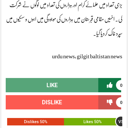
بڑی تعداد میں علمائے کرام اور ہزاروں کی تعداد میں لوگوں نے شرکت
کی۔ انہیں مقامی قبرستان میں ہزاروں کی موجودگی میں اہوں و سسکیوں میں
سپرد خاک کردیا گیا۔
urdu news, gilgit baltistan news
LIKE
0
DISLIKE
0
VS
50% Dislikes
50% Likes