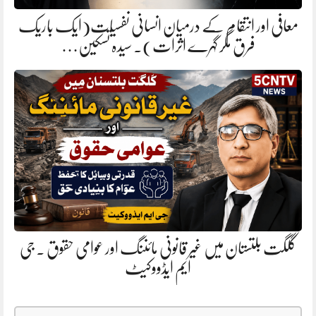
معافی اور انتقام کے درمیان انسانی نفسیات(ایک باریک
فرق مگر گہرے اثرات). سیدہ تسکین…
گلگت بلتستان میں غیر قانونی مائننگ اور عوامی حقوق . جی
ایم ایڈووکیٹ