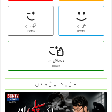
اچھی ہے
ٹھیک ہے
0 Votes
0 Votes
بہت اچھی ہے
0 Votes
مزید پڑھیں