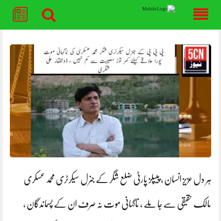
Skip
to
content
ہر دل عزیز انسان ، پیپلز پارٹی ضلع شگر کے جنرل سیکرٹری محمد عسکری
مالک حقیقی سے جا ملے ، ناگہانی موت نہ صرف ان کے پسماندگان ،