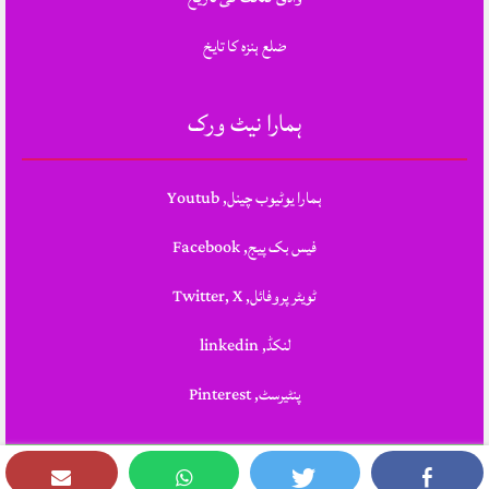
ضلع ہنزہ کا تایخ
ہمارا نیٹ ورک
ہمارا یوٹیوب چینل, Youtub
فیس بک پیج, Facebook
ٹویٹر پروفائل, Twitter, X
لنکڈ, linkedin
پنٹیرسٹ, Pinterest
Theme Designed & Developed By
STYLOTHEMES