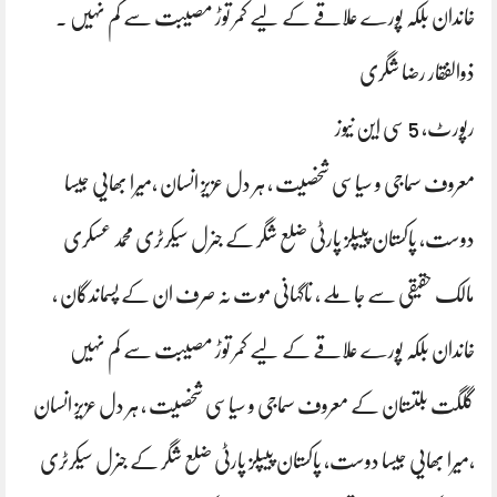
خاندان بلکہ پورے علاقے کے لیے کمر توڑ مصیبت سے کم نہیں .
ذوالفقار رضا شگری
رپورٹ، 5 سی این نیوز
معروف سماجی و سیاسی شخصیت ، ہر دل عزیز انسان ،میرا بھایی جیسا
دوست، پاکستان پیپلز پارٹی ضلع شگر کے جنرل سیکرٹری محمد عسکری
مالک حقیقی سے جا ملے ، ناگہانی موت نہ صرف ان کے پسماندگان ،
خاندان بلکہ پورے علاقے کے لیے کمر توڑ مصیبت سے کم نہیں
گلگت بلتستان کے معروف سماجی و سیاسی شخصیت ، ہر دل عزیز انسان
،میرا بھایی جیسا دوست، پاکستان پیپلز پارٹی ضلع شگر کے جنرل سیکرٹری