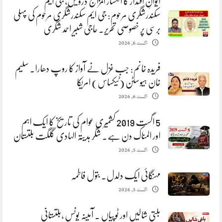
ایوانِ اقتدار کا انکسار المزاج درویش، جی ایم
سکندرشگری مرحوم: جی ایم سکندرشگری مرحوم کی پہلی
برسی پر خصوصی تحریر. حاجی شبیر احمد شگری
اگست 6, 2026
فریدہ خانم: جب غزل نے آواز کا روپ دھارا. سلیم
خان ہیوسٹن (ٹیکساس) امریکا
اگست 6, 2026
5 اگست 2019 کشمیری عوام کی تاریخ کا ایک اہم
اور المناک دن ہے. شگر ہدیتہ الہادی گلگت بلتستان
اگست 5, 2026
مہنگائی ایک دلدل. بتول فاطمہ
اگست 5, 2026
بلتی شالیں اور ٹوپیاں . آمینہ یونس ،بلتستانی