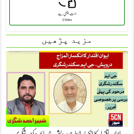
بہت اچھی ہے
0 Votes
مزید پڑھیں