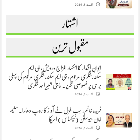
اگست 5, 2026
اشتہار
مقبول ترین
ایوانِ اقتدار کا انکسار المزاج درویش، جی ایم
سکندرشگری مرحوم: جی ایم سکندرشگری مرحوم کی پہلی
برسی پر خصوصی تحریر. حاجی شبیر احمد شگری
اگست 6, 2026
فریدہ خانم: جب غزل نے آواز کا روپ دھارا. سلیم
خان ہیوسٹن (ٹیکساس) امریکا
اگست 6, 2026