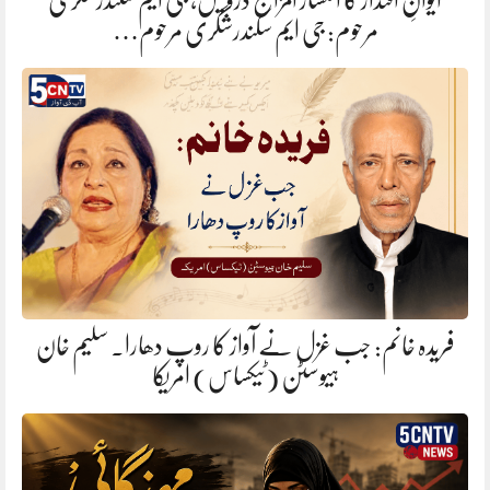
ایوانِ اقتدار کا انکسار المزاج درویش، جی ایم سکندرشگری
مرحوم: جی ایم سکندرشگری مرحوم…
فریدہ خانم: جب غزل نے آواز کا روپ دھارا. سلیم خان
ہیوسٹن (ٹیکساس) امریکا