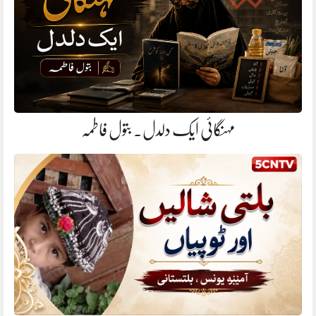
مہنگائی ایک دلدل. بتول فاطمہ