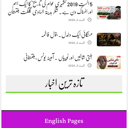
5 اگست 2019 کشمیری عوام کی تاریخ کا ایک اہم
اور المناک دن ہے. شگر ہدیتہ الہادی گلگت بلتستان
اگست 5, 2026
مہنگائی ایک دلدل. بتول فاطمہ
اگست 5, 2026
بلتی شالیں اور ٹوپیاں . آمینہ یونس ،بلتستانی
اگست 5, 2026
تازہ ترین اخبار
English Pages