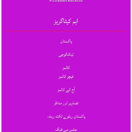
e challan karachi
اہم کیٹاگریز
پاکستان
ٹیکنالوجی
کالمز
فیچر کالمز
آج کے کالمز
تصاویر اور مناظر
پاکستان ریلوے ٹکٹ ریٹ،
جشنِ مے فنگ