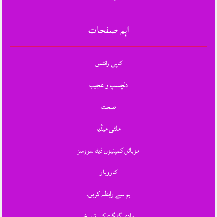
اہم صفحات
کاپی رائٹس
دلچسپ و عجیب
صحت
ملٹی میڈیا
موبائل کمپنیوں ڈیٹا سروسز
کاروبار
ہم سے رابطہ کریں.
وادی گلگت کی تاریخ