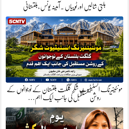
بلتی شالیں اور ٹوپیاں . آمینہ یونس ،بلتستانی
مونٹینیرنگ انسٹیٹیوٹ شگر گلگت بلتستان کے نوجوانوں کے
روشن مستقبل کی جانب ایک اہم…