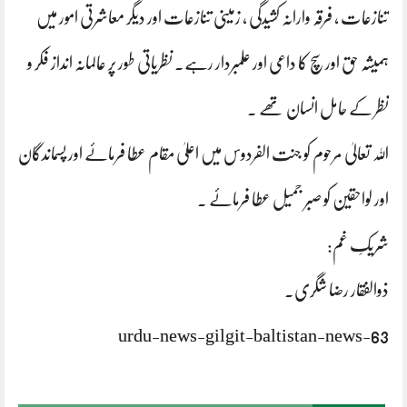
تنازعات ، فرقہ وارانہ کشیدگی ، زمینی تنازعات اور دیگر معاشرتی امور میں
ہمیشہ حق اور سچ کا داعی اور علمبردار رہے۔ نظریاتی طور پر عالمانہ انداز فکر و
نظر کے حامل انسان تھے ۔
اللہ تعالیٰ مرحوم کو جنت الفردوس میں اعلیٰ مقام عطا فرمائے اور پسماندگان
اور لواحقین کو صبر جمیل عطا فرمائے ۔
شریکِ غم:
ذوالفقار رضا شگری.
urdu-news-gilgit-baltistan-news-63