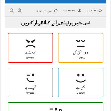
0 تبصرے
5cn news
مارچ 13, 2025
اس خبر پر اپنی رائے کا اظہار کریں
بہتر ہو سکتی تھی
سخت نا پسند
0 Votes
0 Votes
اچھی ہے
ٹھیک ہے
0 Votes
0 Votes