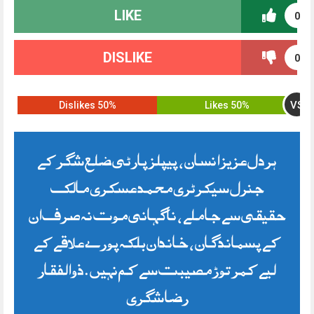
LIKE
0
DISLIKE
0
VS
50% Dislikes
50% Likes
ہر دل عزیز انسان ، پیپلز پارٹی ضلع شگر کے
جنرل سیکرٹری محمد عسکری مالک
حقیقی سے جا ملے ، ناگہانی موت نہ صرف ان
کے پسماندگان ، خاندان بلکہ پورے علاقے کے
لیے کمر توڑ مصیبت سے کم نہیں . ذوالفقار
رضا شگری