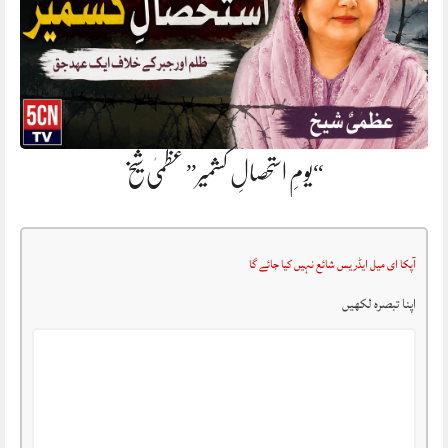
“یومِ استحصالِ کشمیر” عظمیٰ شیخ
آپکا ای میل ایڈریس شائع نہیں کیا جائے گا
اپنا تبصرہ لکھیں