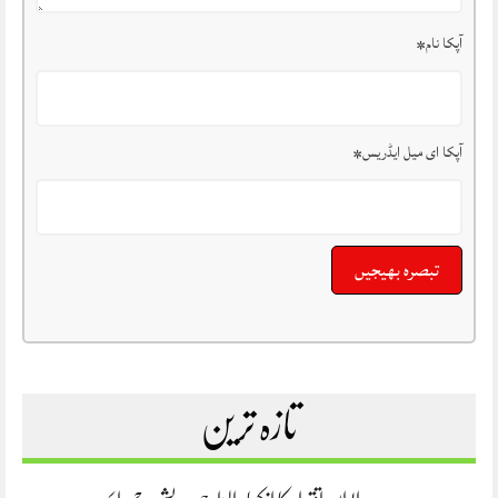
آپکا نام
*
آپکا ای میل ایڈریس
*
تازہ ترین