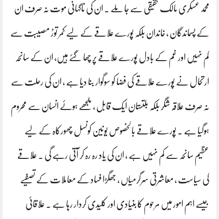
محمد عسکری مالک حقیقی سے جا ملے ۔ ان کی ناگہانی موت نہ صرف ان
کے پسماندگان ، خاندان بلکہ پورے علاقے کے لیے کمر توڑ مصیبت سے
کم نہیں اور غم کے بادل پورے علاقے پر چھا گئے ہیں، ان کے سانحہ
ارتحال نے پورے علاقے کی فضا کو سوگوار بنا دیا ہے ، ان کی رحلت سے
نہ صرف علاقہ شگر بلکہ بلتستان ایک قابل ، ملجھے ہوئے انسان سے محروم
ہوگیا ہے ۔ پورے علاقے بالخصوص یونین کونسل چھورکاہ کے لیے
عظیم سانحہ سے کم نہیں ہے ، ان کی یاد رہ رہ کر آتی رہے گی ۔ علاقے
کی سیاست ، معاشرتی سرگرمیاں ، جھگڑا فساد کے معاملات کے تصفیے
جیسے اہم امور میں مرحوم کا بنیادی اور کلیدی کردار رہا ہے ۔ علاقائی