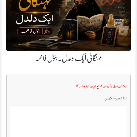
مہنگائی ایک دلدل. بتول فاطمہ
آپکا ای میل ایڈریس شائع نہیں کیا جائے گا
اپنا تبصرہ لکھیں