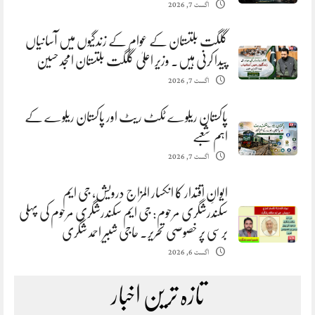
اگست 7, 2026
گلگت بلتستان کے عوام کے زندگیوں میں آسانیاں
پیدا کرنی ہیں. وزیر اعلیٰ گلگت بلتستان امجد حسین
اگست 7, 2026
پاکستان ریلوے ٹکٹ ریٹ اور پاکستان ریلوے کے
اہم شعبے
اگست 7, 2026
ایوانِ اقتدار کا انکسار المزاج درویش، جی ایم
سکندرشگری مرحوم: جی ایم سکندرشگری مرحوم کی پہلی
برسی پر خصوصی تحریر. حاجی شبیر احمد شگری
اگست 6, 2026
تازہ ترین اخبار