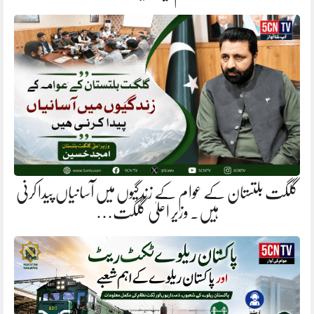
گلگت بلتستان کے عوام کے زندگیوں میں آسانیاں پیدا کرنی
ہیں. وزیر اعلیٰ گلگت…