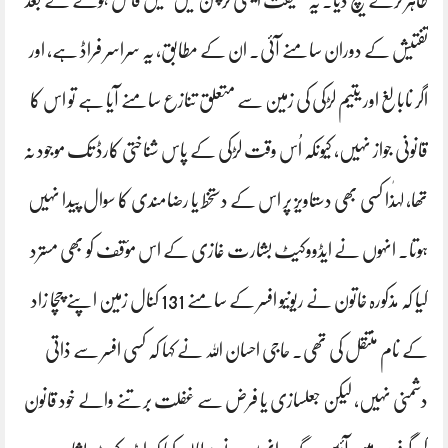
ظاہر کرکے بیچ دیا۔ یہ حقیقت اینٹی کرپشن میں کیس فائل ہونے کے بعد
تفتیش کے دوران سامنے آئی۔ ان کے مطابق، یہ سراسر فراڈ ہے، اور
اگر نابالغ اور یتیم لڑکی کی زمین سے متعلق تنازع سامنے آیا ہے تو اس کا
قانونی جواز نہیں، کیونکہ اُس وقت لڑکی کے پاس شناختی کارڈ تک موجود نہ
تھا، لہٰذا کسی بھی دستاویز پر اس کے دستخط یا رضامندی کا سوال پیدا نہیں
ہوتا۔ انہوں نے ایڈووکیٹ بشارت غازی کے اس مؤقف کو بھی مسترد
کیا کہ مذکورہ خاتون نے ریونیو افسر کے سامنے 131 کنال زمین اپنے چچا زاد
کے نام منتقل کی تھی۔ حاجی احسان اللہ نے کہا کہ کسی افسر سے ذاتی
دشمنی نہیں، لیکن جعلسازی یا فرض سے غفلت برتنے والے خود قانون