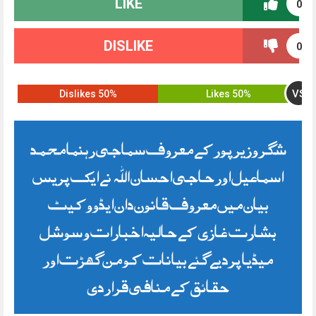
LIKE
0
DISLIKE
0
VS
50% Dislikes
50% Likes
شگر وزیر پور کے معروف سماجی رہنما محمد
اسماعیل اور حاجی احسان اللہ نے ایک پریس
بیان میں معروف قانون دان ایڈووکیٹ
بشارت غازی کے حالیہ اخبارات و سوشل
میڈیا پر دیے گئے بیانات کو من گھڑت اور
حقائق کے منافی قرار دی