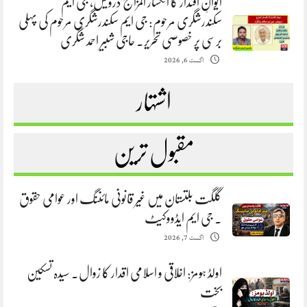
ایوانِ اقتدار کا انکسار المزاج درویش، جی ایم
سکندرشگری مرحوم: جی ایم سکندرشگری مرحوم کی پہلی
برسی پر خصوصی تحریر. حاجی شبیر احمد شگری
اگست 6, 2026
اشتہار
مقبول ترین
گلگت بلتستان میں غیر قانونی مائننگ اور عوامی حقوق
. جی ایم ایڈووکیٹ
اگست 7, 2026
اولڈ ہومز: اخلاقی و اسلامی اقدار کا زوال. سیدہ تسکین
بخت