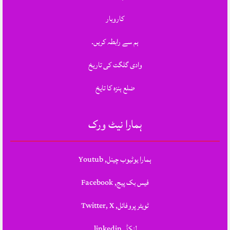
کاروبار
ہم سے رابطہ کریں.
وادی گلگت کی تاریخ
ضلع ہنزہ کا تایخ
ہمارا نیٹ ورک
ہمارا یوٹیوب چینل, Youtub
فیس بک پیج, Facebook
ٹویٹر پروفائل, Twitter, X
لنکڈ, linkedin