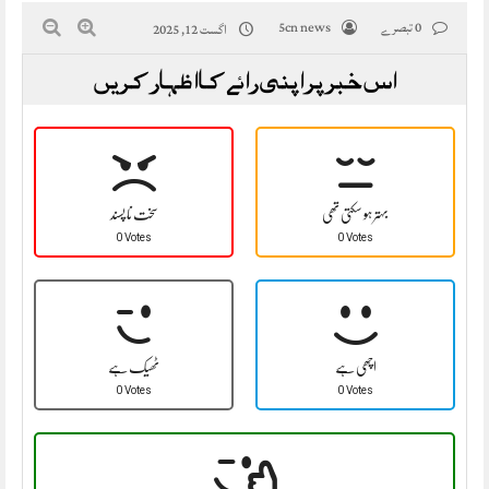
0 تبصرے
5cn news
اگست 12, 2025
اس خبر پر اپنی رائے کا اظہار کریں
بہتر ہو سکتی تھی
سخت نا پسند
0 Votes
0 Votes
اچھی ہے
ٹھیک ہے
0 Votes
0 Votes