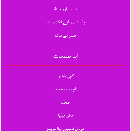
تصاویر اور مناظر
پاکستان ریلوے ٹکٹ ریٹ،
جشنِ مے فنگ
اہم صفحات
کاپی رائٹس
دلچسپ و عجیب
صحت
ملٹی میڈیا
موبائل کمپنیوں ڈیٹا سروسز