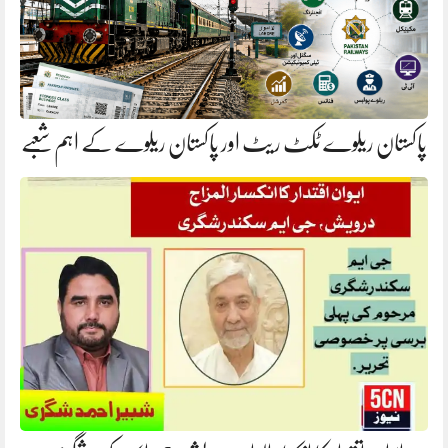
پاکستان ریلوے ٹکٹ ریٹ اور پاکستان ریلوے کے اہم شعبے