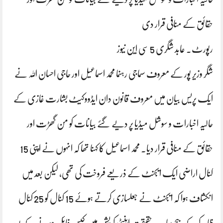
حقائق کے منافی قرار دی
رپورٹ. عابد شگری 5 سی این نیوز
شگر وزیر پور کے معروف سماجی رہنما محمد اسماعیل اور حاجی احسان اللہ نے
ایک پریس بیان میں معروف قانون دان ایڈووکیٹ بشارت غازی کے
حالیہ اخبارات و سوشل میڈیا پر دیے گئے بیانات کو من گھڑت اور
حقائق کے منافی قرار دیا۔ محمد اسماعیل کا کہنا تھا کہ انہوں نے اپنی 15
کنال اراضی ایک ایجنٹ کے ذریعے فروخت کی تھی، لیکن بعد میں
انکشاف ہوا کہ ایجنٹ نے جعلسازی کرتے ہوئے 15 کنال کو 25 کنال