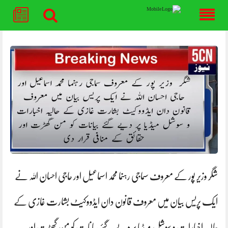
Skip
to
content
شگر وزیر پور کے معروف سماجی رہنما محمد اسماعیل اور حاجی احسان اللہ نے
ایک پریس بیان میں معروف قانون دان ایڈووکیٹ بشارت غازی کے
حالیہ اخبارات و سوشل میڈیا پر دیے گئے بیانات کو من گھڑت اور