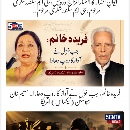
ایوانِ اقتدار کا انکسار المزاج درویش، جی ایم سکندرشگری
مرحوم: جی ایم سکندرشگری مرحوم…
فریدہ خانم: جب غزل نے آواز کا روپ دھارا. سلیم خان
ہیوسٹن (ٹیکساس) امریکا