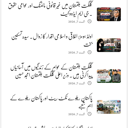
گلگت بلتستان میں غیر قانونی مائننگ اور عوامی حقوق
. جی ایم ایڈووکیٹ
اگست 7, 2026
اولڈ ہومز: اخلاقی و اسلامی اقدار کا زوال. سیدہ تسکین
بخت
اگست 7, 2026
گلگت بلتستان کے عوام کے زندگیوں میں آسانیاں
پیدا کرنی ہیں. وزیر اعلیٰ گلگت بلتستان امجد حسین
اگست 7, 2026
پاکستان ریلوے ٹکٹ ریٹ اور پاکستان ریلوے کے
اہم شعبے
اگست 7, 2026