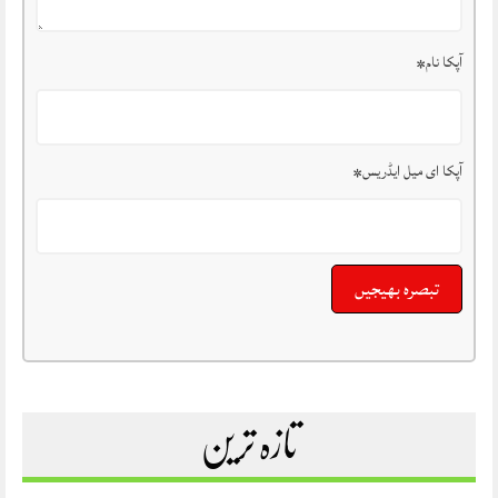
آپکا نام
*
آپکا ای میل ایڈریس
*
تازہ ترین