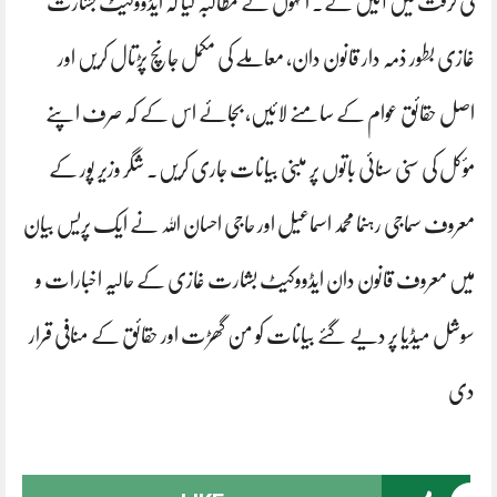
کی گرفت میں آئیں گے۔ انہوں نے مطالبہ کیا کہ ایڈووکیٹ بشارت
غازی بطور ذمہ دار قانون دان، معاملے کی مکمل جانچ پڑتال کریں اور
اصل حقائق عوام کے سامنے لائیں، بجائے اس کے کہ صرف اپنے
مؤکل کی سنی سنائی باتوں پر مبنی بیانات جاری کریں۔ شگر وزیر پور کے
معروف سماجی رہنما محمد اسماعیل اور حاجی احسان اللہ نے ایک پریس بیان
میں معروف قانون دان ایڈووکیٹ بشارت غازی کے حالیہ اخبارات و
سوشل میڈیا پر دیے گئے بیانات کو من گھڑت اور حقائق کے منافی قرار
دی