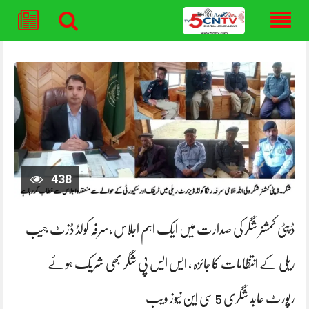
Skip
to
content
438
ڈپٹی کمشنر شگر کی صدارت میں ایک اہم اجلاس ،سرفہ کولڈ ڈزٹ جیب
ریلی کے انتظامات کا جائزہ ، ایس ایس پی شگر بھی شریک ہوئے
رپورٹ عابد شگری 5 سی این نیوز ویب