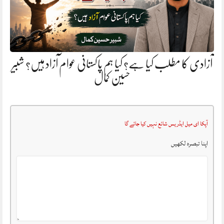
آزادی کا مطلب کیا ہے؟ کیا ہم پاکستانی عوام آزاد ہیں؟ شبیر
حسین کمال
آپکا ای میل ایڈریس شائع نہیں کیا جائے گا
اپنا تبصرہ لکھیں