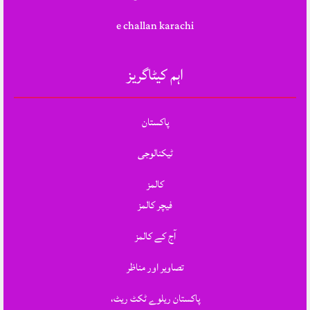
e challan karachi
اہم کیٹاگریز
پاکستان
ٹیکنالوجی
کالمز
فیچر کالمز
آج کے کالمز
تصاویر اور مناظر
پاکستان ریلوے ٹکٹ ریٹ،