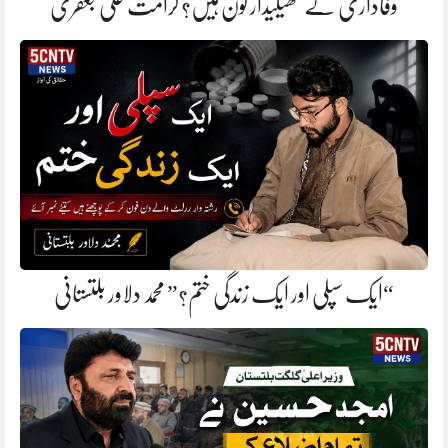
وفاداری کے ٹھیکیدار کون ہیں؟ کرامت علی جعفری
“ایک سپلی اور ایک زندگی ختم؟” محمد دلاور بلتستانی