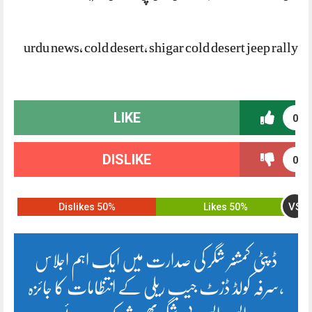
urdu news, cold desert, shigar cold desert jeep rally
LIKE
0
DISLIKE
0
VS
50% Dislikes
50% Likes
ڈ پٹی کمشنر شگر کی صدارت میں ایک اہم اجلاس
،سرفہ کولڈ ڈزٹ جیب ریلی کے انتظامات کا جائزہ