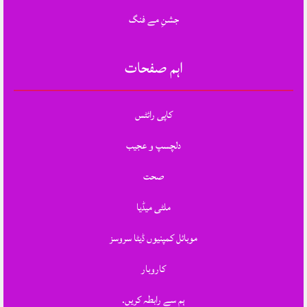
جشنِ مے فنگ
اہم صفحات
کاپی رائٹس
دلچسپ و عجیب
صحت
ملٹی میڈیا
موبائل کمپنیوں ڈیٹا سروسز
کاروبار
ہم سے رابطہ کریں.