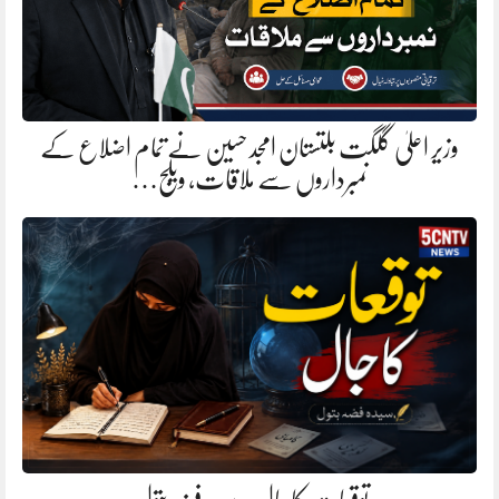
وزیر اعلیٰ گلگت بلتستان امجد حسین نے تمام اضلاع کے
نمبرداروں سے ملاقات، ویلج…