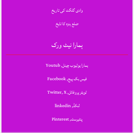
وادی گلگت کی تاریخ
ضلع ہنزہ کا تایخ
ہمارا نیٹ ورک
ہمارا یوٹیوب چینل, Youtub
فیس بک پیج, Facebook
ٹویٹر پروفائل, Twitter, X
لنکڈ, linkedin
پنٹیرسٹ, Pinterest