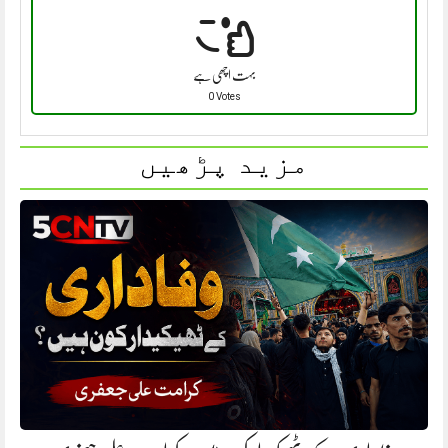
بہت اچھی ہے
0 Votes
مزید پڑھیں