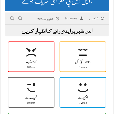
، ایس ایس پی شگر بھی شریک ہوئے
0 تبصرے
5cn news
اکتوبر 2, 2023
اس خبر پر اپنی رائے کا اظہار کریں
بہتر ہو سکتی تھی
سخت نا پسند
0 Votes
0 Votes
اچھی ہے
ٹھیک ہے
0 Votes
0 Votes