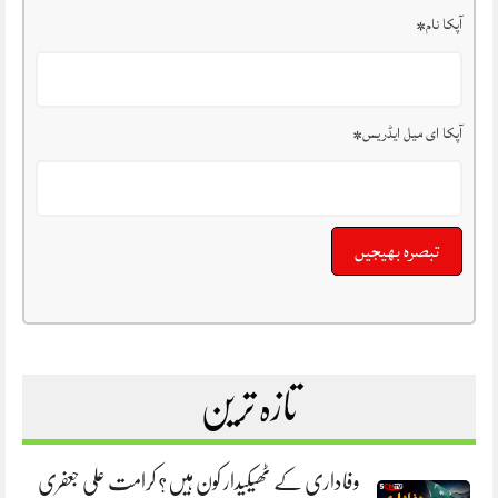
آپکا نام
*
آپکا ای میل ایڈریس
*
تازہ ترین
وفاداری کے ٹھیکیدار کون ہیں؟ کرامت علی جعفری