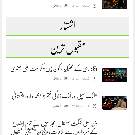
مناظر
اگست 8, 2026
0
اشتہار
مقبول ترین
وفاداری کے ٹھیکیدار کون ہیں؟ کرامت علی جعفری
مناظر
اگست 8, 2026
0
“ایک سپلی اور ایک زندگی ختم؟” محمد دلاور بلتستانی
مناظر
اگست 8, 2026
0
وزیر اعلیٰ گلگت بلتستان امجد حسین نے تمام اضلاع
کے نمبرداروں سے ملاقات، ویلج ویریفکیشن کمیٹیوں