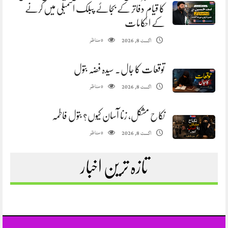
کا قیام دفاتر کے بجائے پبلک اسمبلی میں کرنے
کے احکامات
مناظر
اگست 8, 2026
0
توقعات کا جال. سیدہ فضہ بتول
مناظر
اگست 8, 2026
0
نکاح مشکل، زنا آسان کیوں؟ بتول فاطمہ
مناظر
اگست 8, 2026
0
تازہ ترین اخبار