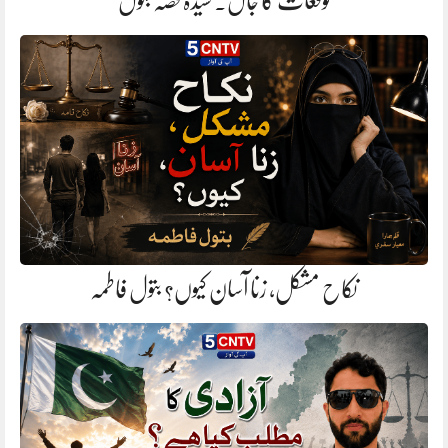
توقعات کا جال. سیدہ فضہ بتول
نکاح مشکل، زنا آسان کیوں؟ بتول فاطمہ