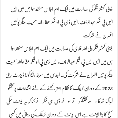
ڈپٹی کمشنر شگر کی صدارت میں ایک اہم اجلاس منعقد ہوا جس میں ایس
ایس پی شگر عبدالرؤف، ایس ڈی پی او شگر عطاءاللہ سمیت دیگر پولیس
افسران نے شرکت
ڈپٹی کمشنر شگر ولی اللہ فلاحی کی صدارت میں ایک اہم اجلاس منعقد ہوا
جس میں ایس ایس پی شگر عبدالرؤف، ایس ڈی پی او شگر عطاءاللہ سمیت
دیگر پولیس افسران نے شرکت کی۔ اجلاس میں سرفہ رنگا کولڈ ڈیزرٹ ریلی
2023 کے دوران ٹریفک کا نظام بہتر رکھنے کے لئے انتظامات پر گفتگو
کیا گیا شرکاء سے گفتگو کرتے ہوئے ڈی سی شگر نے کہا کہ یہ ایونٹ ملکی
سطح کا بڑا ایونٹ ہے اس ایونٹ کے دوران ٹریفک کی روانی میں کسی