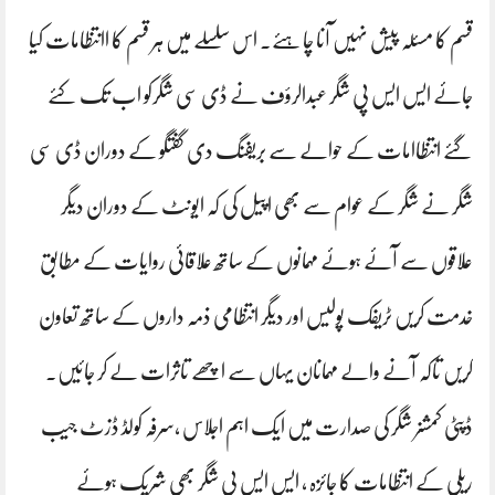
قسم کا مسئلہ پیش نہیں آنا چاہئے۔ اس سلسلے میں ہر قسم کا اانتظامات کیا
جائے ایس ایس پی شگر عبدالرؤف نے ڈی سی شگرکو اب تک کئے
گئے انتظاامات کے حوالے سے بریفنگ دی گفتگو کے دوران ڈی سی
شگر نے شگر کے عوام سے بھی اپیل کی کہ ایونٹ کے دوران دیگر
علاقوں سے آئے ہوئے مہمانوں کے ساتھ علاقائی روایات کے مطابق
خدمت کریں ٹریفک پولیس اور دیگر انتظامی ذمہ داروں کے ساتھ تعاون
کریں تاکہ آنے والے مہمانان یہاں سے اچھے تاثرات لے کر جائیں۔
ڈپٹی کمشنر شگر کی صدارت میں ایک اہم اجلاس ،سرفہ کولڈ ڈزٹ جیب
ریلی کے انتظامات کا جائزہ ، ایس ایس پی شگر بھی شریک ہوئے