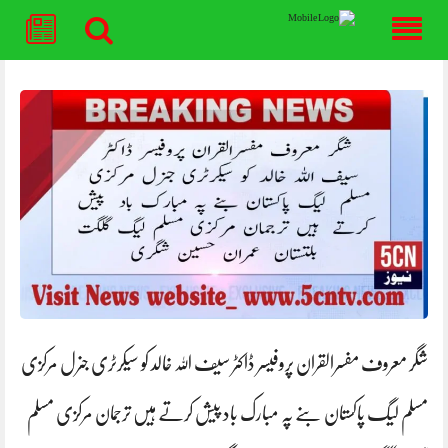
Skip
to
content
شگر معروف مفسرالقران پروفیسر ڈاکٹر سیف اللہ خالد کو سیکرٹری جنرل مرکزی
مسلم لیگ پاکستان بنے پہ مبارک باد پیش کرتے ہیں ترجمان مرکزی مسلم