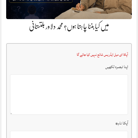
میں کیا بننا چاہتا ہوں؟ محمد دلاور بلتستانی
آپکا ای میل ایڈریس شائع نہیں کیا جائے گا
اپنا تبصرہ لکھیں
آپکا نام
*