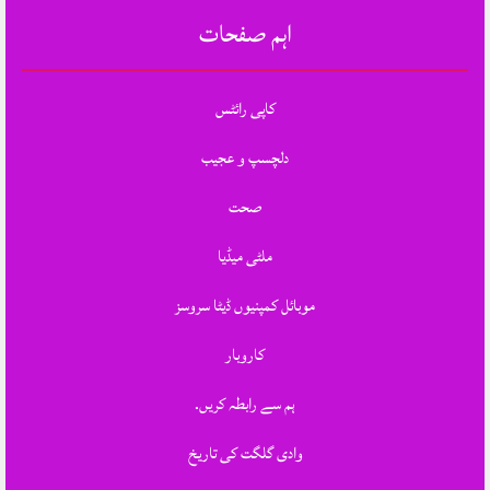
اہم صفحات
کاپی رائٹس
دلچسپ و عجیب
صحت
ملٹی میڈیا
موبائل کمپنیوں ڈیٹا سروسز
کاروبار
ہم سے رابطہ کریں.
وادی گلگت کی تاریخ