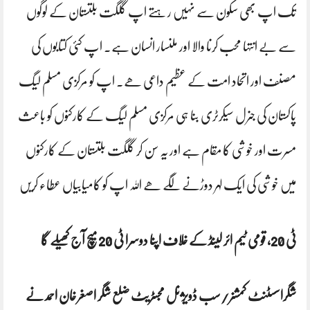
تک اپ بھی سکون سے نہیں رہتے اپ گلگت بلتستان کے لوگوں
سے بے انتہا محب کرنا والا اور ملنسار انسان ہے. اپ کئی کتابوں کی
مصنف اور اتحاد امت کے عظیم داعی ھے۔ اپ کو مرکزی مسلم لیگ
پاکستان کی جنرل سیکرٹری بنا ہی مرکزی مسلم لیگ کے کارکنوں کو باعث
مسرت اور خوشی کا مقام ہے اور یہ سن کر گلگت بلتستان کے کارکنوں
میں خوشی کی ایک لہر دوڑنے لگے ھے اللہ اپ کو کامیابیاں عطاء کریں
ٹی 20، قومی ٹیم ائر لینڈ کے خلاف اپنا دوسرا ٹی 20 میچ آج کھیلے گا
شگراسسٹنٹ کمشنر/سب ڈویژنل مجسٹریٹ ضلع شگر اصغر خان احمد نے