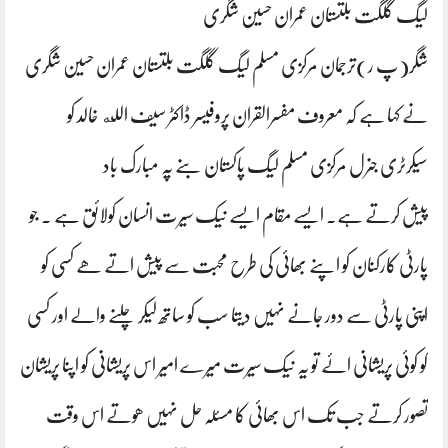
لیگ گلگت بلتستان عمران حسین شگری
شگر(پ ر)ترجمان مرکزی مسلم لیگ گلگت بلتستان عمران حسین شگری
نے کہا ہے کہ معروف مفسرالقران پروفیسر ڈاکٹر سیف الله خالد کو
سیکرٹری جنرل مرکزی مسلم لیگ پاکستان بنے پہ مبارک باد
پیش کرتے ہے۔ ایسے مقام ایسے نیک سیرت انسان کولائق ہے ۔ جو
پارٹی کارکنان کو اپنے بھائی کی طرح محبت سے پیش اتے ھے کسی کو
اپنی پارٹی سے دور جانے نہیں دیتا سب کو ساتھ لیکر چلنے والے اور کسی
کو کوئی پریشانی ائے تو یہ نیک سیرت میرے امیر اس پریشانی کو اپنا پریشان
تصور کرتے جب تک اس بھائی کا مسئلہ حل نہیں ھوتے اس وقت