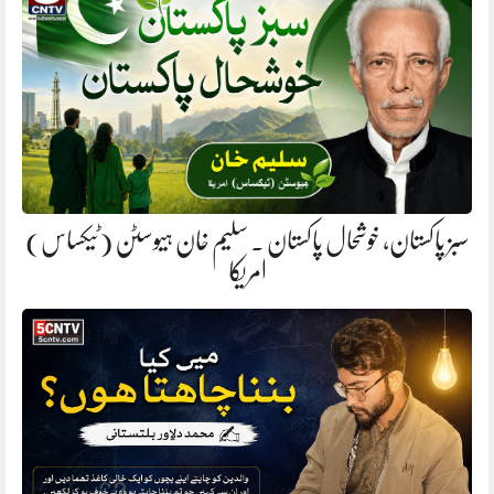
سبز پاکستان، خوشحال پاکستان . سلیم خان ہیوسٹن (ٹیکساس)
امریکا