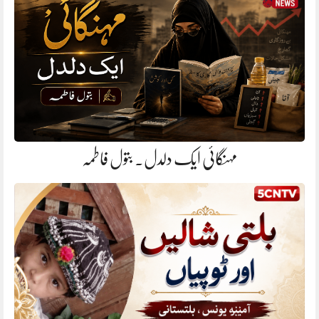
مہنگائی ایک دلدل. بتول فاطمہ