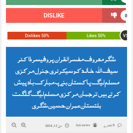
DISLIKE
0
VS
50% Dislikes
50% Likes
شگر معروف مفسرالقران پروفیسر ڈاکٹر
سیف اللہ خالد کو سیکرٹری جنرل مرکزی
مسلم لیگ پاکستان بنے پہ مبارک باد پیش
کرتے ہیں ترجمان مرکزی مسلم لیگ گلگت
بلتستان عمران حسین شگری
0 تبصرے
5cn news
مئ 13, 2024