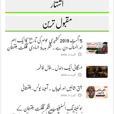
اشتہار
مقبول ترین
5 اگست 2019 کشمیری عوام کی تاریخ کا ایک اہم
اور المناک دن ہے. شگر ہدیتہ الہادی گلگت بلتستان
اگست 5, 2026
مہنگائی ایک دلدل. بتول فاطمہ
اگست 5, 2026
بلتی شالیں اور ٹوپیاں . آمینہ یونس ،بلتستانی
اگست 5, 2026
مونٹینیرنگ انسٹیٹیوٹ شگر گلگت بلتستان کے