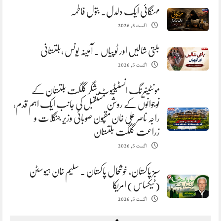
مہنگائی ایک دلدل. بتول فاطمہ
اگست 5, 2026
بلتی شالیں اور ٹوپیاں . آمینہ یونس ،بلتستانی
اگست 5, 2026
مونٹینیرنگ انسٹیٹیوٹ شگر گلگت بلتستان کے
نوجوانوں کے روشن مستقبل کی جانب ایک اہم قدم،
راجہ ناصر علی خان مقپون صوبائی وزیر جنگلات و
زراعت گلگت بلتستان
اگست 5, 2026
سبز پاکستان، خوشحال پاکستان . سلیم خان ہیوسٹن
(ٹیکساس) امریکا
اگست 5, 2026