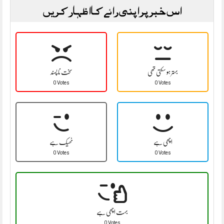
اس خبر پر اپنی رائے کا اظہار کریں
بہتر ہو سکتی تھی
سخت نا پسند
0 Votes
0 Votes
اچھی ہے
ٹھیک ہے
0 Votes
0 Votes
بہت اچھی ہے
0 Votes