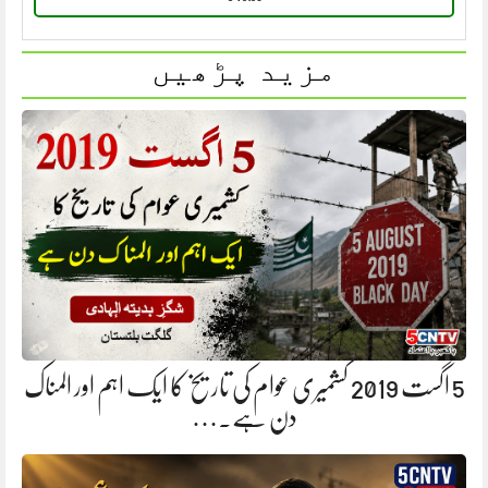
مزید پڑھیں
5 اگست 2019 کشمیری عوام کی تاریخ کا ایک اہم اور المناک
دن ہے.…