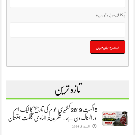
آپکا ای میل ایڈریس
*
تازہ ترین
5 اگست 2019 کشمیری عوام کی تاریخ کا ایک اہم
اور المناک دن ہے. شگر ہدیتہ الہادی گلگت بلتستان
اگست 5, 2026