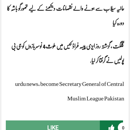
حالیہ سیلاب سے ہونے والے نقصانات دیکھنے کے لیے تھورگو باشہ کا
دورہ کیا
گلگت ، گزشتہ روز ایزی پیسہ فراڈ کیس میں ملوث4 نوسربازوں کو جی بی
پولیس نے گرفتا کر لیا
،
urdu news, become Secretary General of Central
Muslim League Pakistan
LIKE
0