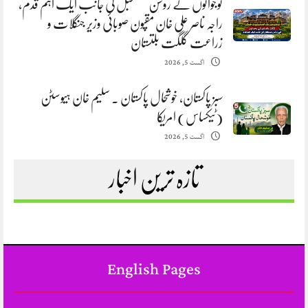
نوجوانوں کے روشن مستقبل کی جانب ایک اہم قدم،
راجہ ناصر علی خان مقپون صوبائی وزیر جنگلات و
زراعت گلگت بلتستان
اگست 5, 2026
سبز پاکستان، خوشحال پاکستان . سلیم خان ہیوسٹن
(ٹیکساس) امریکا
اگست 5, 2026
تازہ ترین اخبار
English Pages