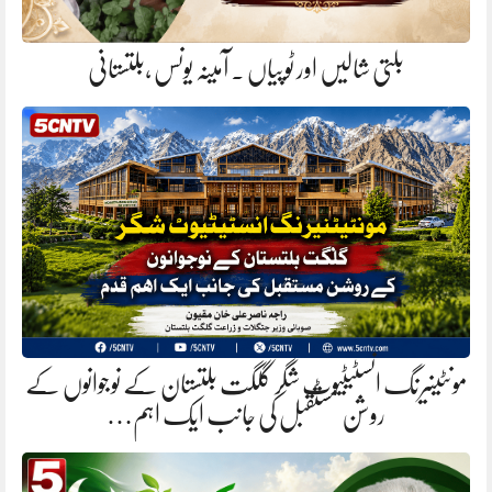
بلتی شالیں اور ٹوپیاں . آمینہ یونس ،بلتستانی
مونٹینیرنگ انسٹیٹیوٹ شگر گلگت بلتستان کے نوجوانوں کے
روشن مستقبل کی جانب ایک اہم…