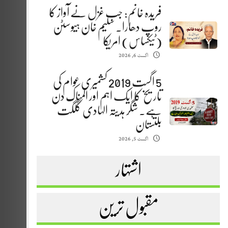
فریدہ خانم: جب غزل نے آواز کا
روپ دھارا. سلیم خان ہیوسٹن
(ٹیکساس) امریکا
اگست 6, 2026
5 اگست 2019 کشمیری عوام کی
تاریخ کا ایک اہم اور المناک دن
ہے. شگر ہدیتہ الہادی گلگت
بلتستان
اگست 5, 2026
اشتہار
مقبول ترین