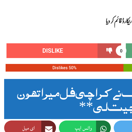
DISLIKE
0
50% Dislikes
 نے کراچی فل میراتھون
واٹس ایپ
ای میل