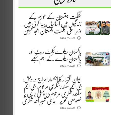
گلگت بلتستان کے عوام کے
زندگیوں میں آسانیاں پیدا کرنی ہیں.
وزیر اعلیٰ گلگت بلتستان امجد حسین
اگست 7, 2026
پاکستان ریلوے ٹکٹ ریٹ اور
پاکستان ریلوے کے اہم شعبے
اگست 7, 2026
ایوانِ اقتدار کا انکسار المزاج درویش،
جی ایم سکندرشگری مرحوم: جی ایم
سکندرشگری مرحوم کی پہلی برسی پر
خصوصی تحریر. حاجی شبیر احمد شگری
اگست 6, 2026