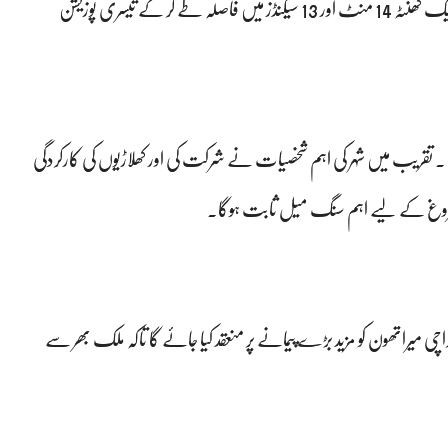
12 منٹ اور 53 سیکنڈز میں مکمل کیا۔ اٹک کے محمد عثمان نے ایک گھنٹہ 14 منٹ اور 13 سیکنڈز میں فاصلہ طے کر کے تیسری پوزیشن
یں۔ تقریب میں شہر کی اہم شخصیات نے شرکت کی اور کھلاڑیوں کی کارکردگی
ے فروغ کے لیے اہم سنگ میل ثابت ہوگا۔
ی میراتھون کو مزید بڑے پیمانے پر منعقد کیا جائے گا تاکہ ملک بھر سے