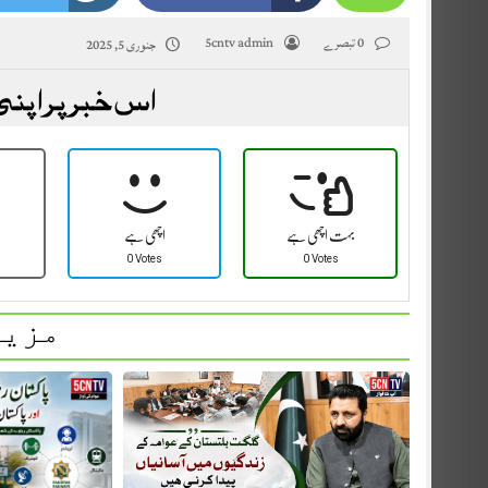
0 تبصرے
5cntv admin
جنوری 5, 2025
اس خبر پر اپنی
بہت اچھی ہے
اچھی ہے
0 Votes
0 Votes
مزید