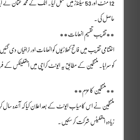
حاصل کی۔
**تقریب تقسیم انعامات**
اختتامی تقریب میں فاتح کھلاڑیوں کو انعامات اور ٹرافیاں دی گئ
کو سراہا۔ منتظمین کے مطابق یہ ایونٹ کراچی میں ایتھلیٹکس ک
**منتظمین کا عزم**
منتظمین نے اس کامیاب ایونٹ کے بعد اعلان کیا کہ آئندہ سال کراچ
زیادہ ایتھلیٹس شرکت کر سکیں۔