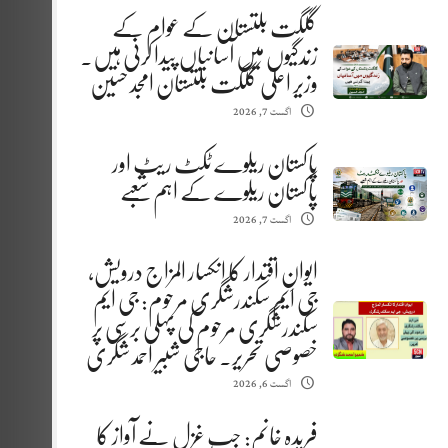
گلگت بلتستان کے عوام کے
زندگیوں میں آسانیاں پیدا کرنی ہیں.
وزیر اعلیٰ گلگت بلتستان امجد حسین
اگست 7, 2026
پاکستان ریلوے ٹکٹ ریٹ اور
پاکستان ریلوے کے اہم شعبے
اگست 7, 2026
ایوانِ اقتدار کا انکسار المزاج درویش،
جی ایم سکندرشگری مرحوم: جی ایم
سکندرشگری مرحوم کی پہلی برسی پر
خصوصی تحریر. حاجی شبیر احمد شگری
اگست 6, 2026
فریدہ خانم: جب غزل نے آواز کا