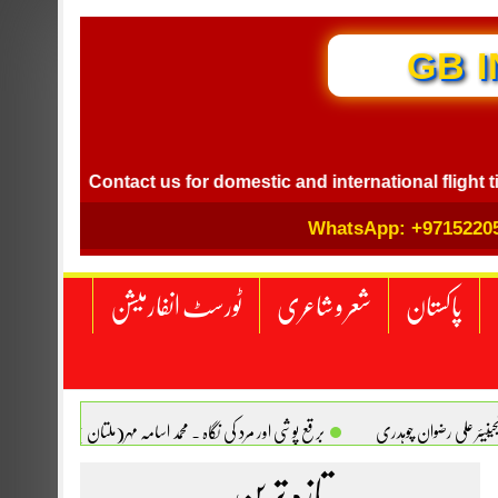
GB I
Contact us for domestic and international flight ticket bo
WhatsApp: +9715220
پاکستان
شعر و شاعری
ٹورسٹ انفارمیشن
انجینیئر علی رضوان چوہدری
برقع پوشی اور مرد کی نگاہ . محمد اسامہ مہر(ملتان )
تازہ ترین