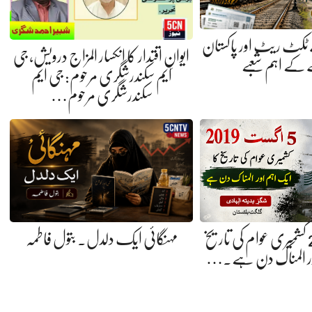
 ٹکٹ ریٹ اور پاکستان
ایوانِ اقتدار کا انکسار المزاج درویش، جی
کے اہم شعبے
ایم سکندرشگری مرحوم: جی ایم
سکندرشگری مرحوم…
5 اگست 2019 کشمیری عوام کی تاریخ
مہنگائی ایک دلدل. بتول فاطمہ
ور المناک دن ہے.…