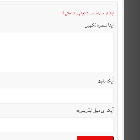
آپکا ای میل ایڈریس شائع نہیں کیا جائے گا
اپنا تبصرہ لکھیں
آپکا نام
*
آپکا ای میل ایڈریس
*