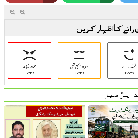
 رائے کا اظہار کریں
ٹھیک ہے
بہتر ہو سکتی تھی
سخت نا پسند
0 Votes
0 Votes
0 Votes
 پڑھیں