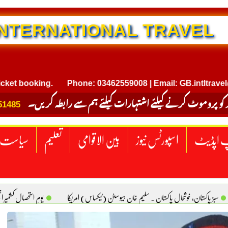
NTERNATIONAL TRAVEL
oking.
Phone: 03462559008 | Email: GB.intltravel@gmail
 کو پروموٹ کرنے کیلئے اشتہارات کیلئے ہم سے رابطہ کریں۔
51485
 اپڈیٹ
اسپورٹس نیوز
بین الاقوامی
تعلیم
سیاست
سبز پاکستان، خوشحال پاکستان . سلیم خان ہیوسٹن (ٹیکساس) امریکا
یومِ استحصالِ کشمیر 
سانیت کی اصل پہچان. یاسر دانیال صابری