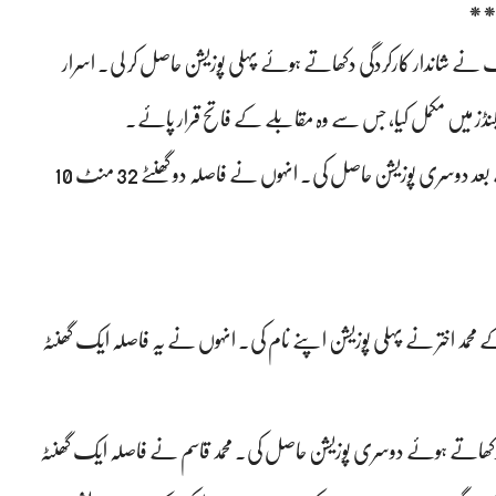
202 میں پشاور کے اسرار خٹک نے شاندار کارکردگی دکھاتے ہوئے پہلی پوزیشن حاصل کر لی۔ اسرار
فل میراتھون میں بہاولپور کے محمد ریاض نے سخت مقابلے کے بعد دوسری پوزیشن حاصل کی۔ انہوں نے فاصلہ دو گھنٹے 32 منٹ 10
ر کے ساہیوال کے محمد اختر نے پہلی پوزیشن اپنے نام کی۔ انہوں نے یہ فاصلہ ایک گھنٹہ
 دکھاتے ہوئے دوسری پوزیشن حاصل کی۔ محمد قاسم نے فاصلہ ایک گھنٹہ