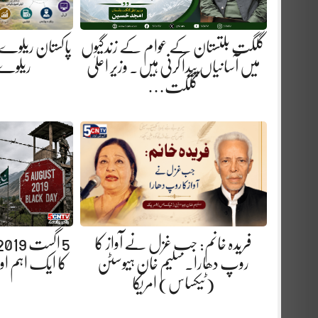
گلگت بلتستان کے عوام کے زندگیوں
پاکستان ریلوے
میں آسانیاں پیدا کرنی ہیں. وزیر اعلیٰ
ریلوے 
گلگت…
فریدہ خانم: جب غزل نے آواز کا
روپ دھارا. سلیم خان ہیوسٹن
کا ایک اہم ا
(ٹیکساس) امریکا