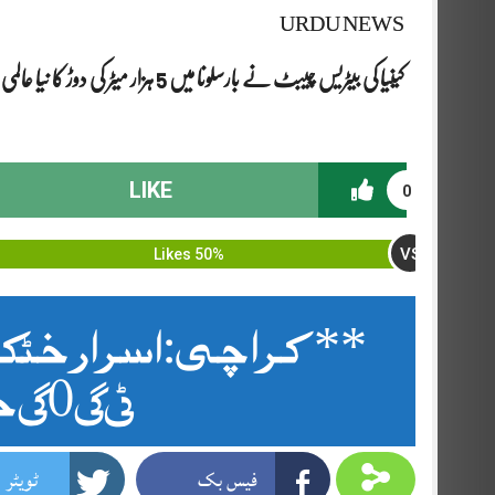
URDU NEWS
کینیا کی بیٹریس چیبٹ نے بارسلونا میں 5 ہزار میٹر کی دوڑ کا نیا عالمی ریکارڈ قائم کر دیا
LIKE
0
VS
50% Likes
**کراچی: اسرار خٹک
2025 جیت لی**
فیس بک
ٹویٹر