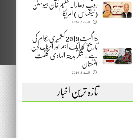
روپ دھارا. سلیم خان ہیوسٹن
(ٹیکساس) امریکا
اگست 6, 2026
5 اگست 2019 کشمیری عوام کی
تاریخ کا ایک اہم اور المناک دن
ہے. شگر ہدیتہ الہادی گلگت
بلتستان
اگست 5, 2026
تازہ ترین اخبار