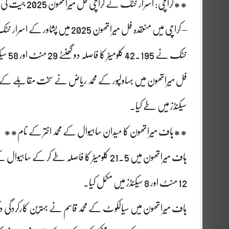
**کراچی: اسرار خٹک نے کراچی فل میراتھون 2025 جیت لی**
– کراچی میں منعقدہ فل میراتھون 5
خٹک نے 42.195 کلومیٹر کا فاصلہ دو گھنٹے 29 منٹ اور 58 سیکنڈز میں مکمل کیا، جس سے وہ مقابلے کے فاتح قرار پائے۔
سیکنڈز میں طے کیا۔
**ہاف میراتھون کا میدان ساہیوال کے محمد اختر کے نام**
ہاف میراتھون میں 21.5 کلومیٹر کا فاصلہ طے ک
12 منٹ اور 8 سیکنڈز میں مکمل کیا۔
ہاف میراتھون میں سیالکوٹ کے محمد قاسم نے بہترین کارکردگی