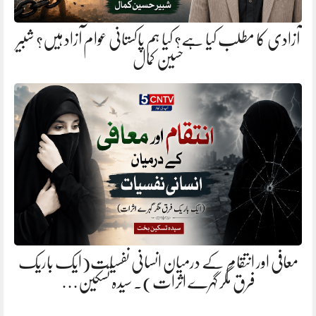
آزادی کا مطلب کیا ہے؟ کیا ہم پاکستانی عوام آزاد ہیں؟ شبیر
حسین کمال
معافی اور انتقام کے درمیان انسانی نفسیات(ایک باریک
فرق مگر گہرے اثرات). سیدہ تسکین…