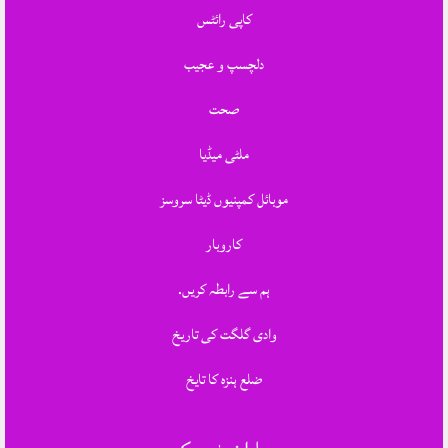
کاپی رائٹس
دلچسپ و عجیب
صحت
ملٹی میڈیا
موبائل کمپنیوں ڈیٹا سروسز
کاروبار
ہم سے رابطہ کریں.
وادی گلگت کی تاریخ
ضلع ہنزہ کا تایخ