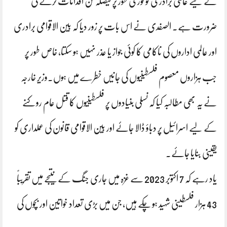
کے لیے عالمی برادری کو فوری طور پر فیصلہ کن اقدامات کرنے کی
ضرورت ہے۔ الصفدی نے اس بات پر زور دیا کہ بین الاقوامی برادری
اور عالمی اداروں کی ناکامی کا کوئی جواز یا عذر نہیں ہو سکتا، خاص طور پر
جب ہزاروں معصوم فلسطینیوں کی جانیں خطرے میں ہوں۔وزیر خارجہ
نے یہ بھی مطالبہ کیا کہ نسلی بنیادوں پر فلسطینیوں کا قتل عام روکنے
کے لیے اسرائیل پر دباؤ ڈالا جائے اور بین الاقوامی قانون کی عملداری کو
یقینی بنایا جائے۔
یاد رہے کہ 7 اکتوبر 2023 سے غزہ میں جاری جنگ کے نتیجے میں تقریباً
43 ہزار فلسطینی شہید ہو چکے ہیں، جن میں بڑی تعداد خواتین اور بچوں کی