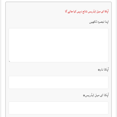
آپکا ای میل ایڈریس شائع نہیں کیا جائے گا
اپنا تبصرہ لکھیں
آپکا نام
*
آپکا ای میل ایڈریس
*