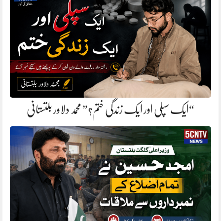
“ایک سپلی اور ایک زندگی ختم؟” محمد دلاور بلتستانی