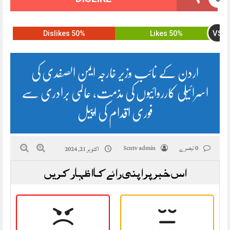
VS
50% Dislikes
50% Likes
اردن کے نائب وزیر خارجہ ایمن الصفدی کی
اسرائیلی کارروائیوں کی مذمت، عالمی برادری سے
فوری اقدام کی اپیل
0 تبصرے
5cntv admin
اکتوبر 21, 2024
اس خبر پر اپنی رائے کا اظہار کریں