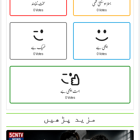
بہتر ہو سکتی تھی
سخت نا پسند
0 Votes
0 Votes
اچھی ہے
ٹھیک ہے
0 Votes
0 Votes
بہت اچھی ہے
0 Votes
مزید پڑھیں