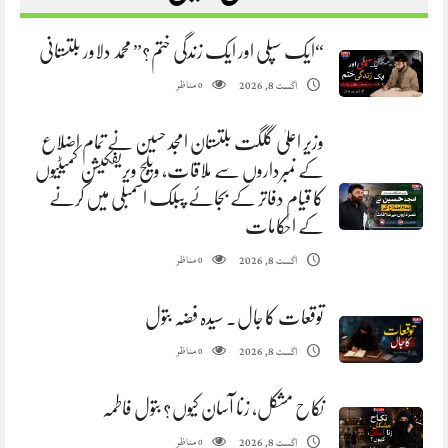
“ایک سپلی اور ایک زندگی ختم؟” محمد دلاور بلتستانی
مناظر
اگست 8, 2026
0
وزیر اعلیٰ گلگت بلتستان امجد حسین نے تمام اضلاع
کے نمبرداروں سے ملاقات، ویلج ویریفکیشن کمیٹیوں
کا قیام دفاتر کے بجائے پبلک اسمبلی میں کرنے
کے احکامات
مناظر
اگست 8, 2026
0
توقعات کا جال. سیدہ فضہ بتول
مناظر
اگست 8, 2026
0
نکاح مشکل، زنا آسان کیوں؟ بتول فاطمہ
مناظر
اگست 8, 2026
0