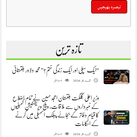
تازہ ترین
“ایک سپلی اور ایک زندگی ختم؟” محمد دلاور بلتستانی
مناظر
اگست 8, 2026
0
وزیر اعلیٰ گلگت بلتستان امجد حسین نے تمام اضلاع
کے نمبرداروں سے ملاقات، ویلج ویریفکیشن کمیٹیوں
کا قیام دفاتر کے بجائے پبلک اسمبلی میں کرنے
کے احکامات
مناظر
اگست 8, 2026
0