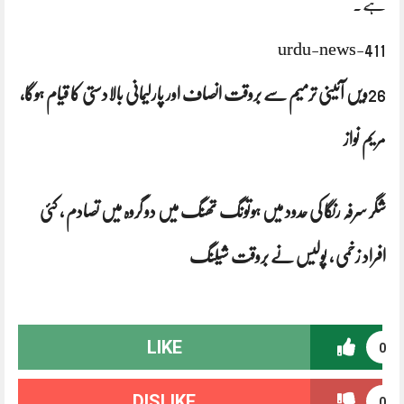
ہے۔
urdu-news-411
26
ویں آئینی ترمیم سے بروقت انصاف اور پارلیمانی بالادستی کا قیام ہوگا،
مریم نواز
شگر سرفہ رنگا کی حدود میں ہوتونگ تھنگ میں دو گروہ میں تصادم ، کئی
افراد زخمی ، پولیس نے بروقت شیلنگ
LIKE
0
DISLIKE
0