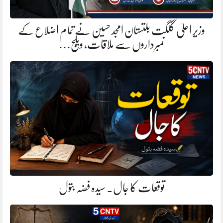
وزیر اعلیٰ گلگت بلتستان امجد حسین نے تمام اضلاع کے
نمبرداروں سے ملاقات، ویلج…
توقعات کا جال. سیدہ فضہ بتول