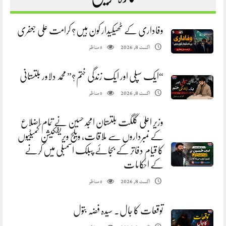
وفاداری کے ٹھیکیدار کون ہیں؟ کرامت علی جعفری
مناظر
اگست 8, 2026
0
“ایک سپلی اور ایک زندگی ختم؟” محمد دلاور بلتستانی
مناظر
اگست 8, 2026
0
وزیر اعلیٰ گلگت بلتستان امجد حسین نے تمام اضلاع
کے نمبرداروں سے ملاقات، ویلج ویریفکیشن کمیٹیوں
کا قیام دفاتر کے بجائے پبلک اسمبلی میں کرنے
کے احکامات
مناظر
اگست 8, 2026
0
توقعات کا جال. سیدہ فضہ بتول