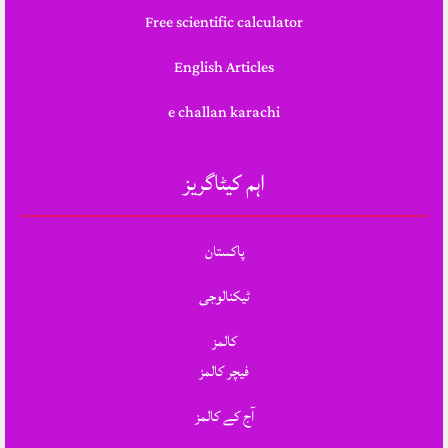
Free scientific calculator
English Articles
e challan karachi
اہم کیٹاگریز
پاکستان
ٹیکنالوجی
کالمز
فیچر کالمز
آج کے کالمز