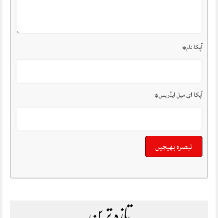
آپکا نام
*
آپکا ای میل ایڈریس
*
تازہ ترین