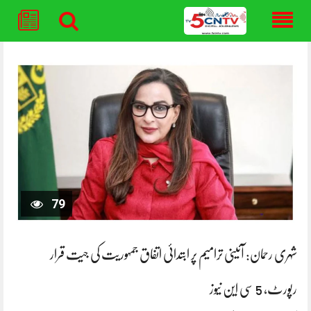
Skip
to
content
79
شہری رحمان: آئینی ترامیم پر ابتدائی اتفاق جمہوریت کی جیت قرار
رپورٹ، 5 سی این نیوز