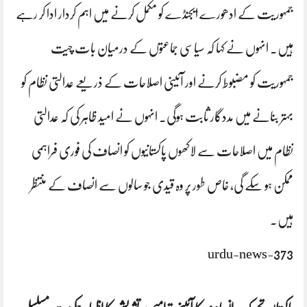
جمہوریت کے ادھورے ایجنڈے کو مکمل کرنے میں اہم کردار ادا کر رہے
ہیں۔ انہوں نے کہا کہ سیاسی جماعتوں کے درمیان بات چیت
جمہوریت کو مضبوط کرنے اور آئینی اصلاحات کے ذریعے عدالتی نظام کو
بہتر بنانے میں مددگار ثابت ہوگی۔ انہوں نے امید ظاہر کی کہ عدالتی
نظام میں اصلاحات سے لاکھوں پاکستانیوں کو انصاف کی فوری فراہمی
ممکن ہو سکے گی، خاص طور پر وہ قیدی جو سالوں سے انصاف کے منتظر
ہیں۔
urdu-news-373