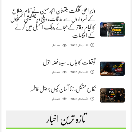
وزیر اعلیٰ گلگت بلتستان امجد حسین نے تمام اضلاع
کے نمبرداروں سے ملاقات، ویلج ویریفکیشن کمیٹیوں
کا قیام دفاتر کے بجائے پبلک اسمبلی میں کرنے
کے احکامات
مناظر
اگست 8, 2026
0
توقعات کا جال. سیدہ فضہ بتول
مناظر
اگست 8, 2026
0
نکاح مشکل، زنا آسان کیوں؟ بتول فاطمہ
مناظر
اگست 8, 2026
0
تازہ ترین اخبار