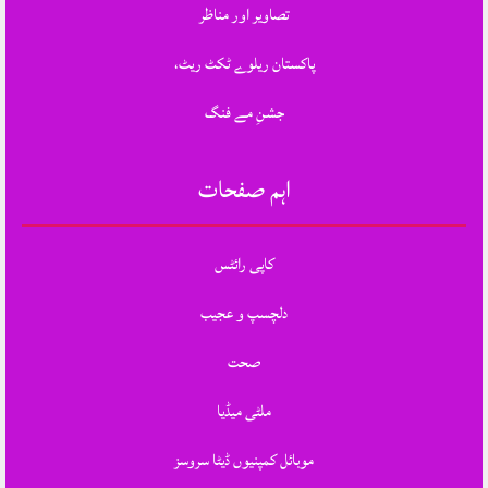
تصاویر اور مناظر
پاکستان ریلوے ٹکٹ ریٹ،
جشنِ مے فنگ
اہم صفحات
کاپی رائٹس
دلچسپ و عجیب
صحت
ملٹی میڈیا
موبائل کمپنیوں ڈیٹا سروسز