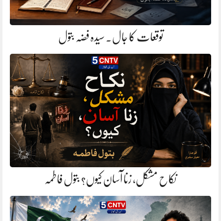
توقعات کا جال. سیدہ فضہ بتول
نکاح مشکل، زنا آسان کیوں؟ بتول فاطمہ