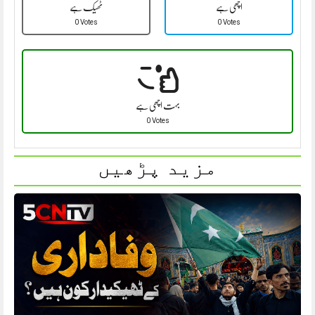
اچھی ہے
ٹھیک ہے
0 Votes
0 Votes
بہت اچھی ہے
0 Votes
مزید پڑھیں