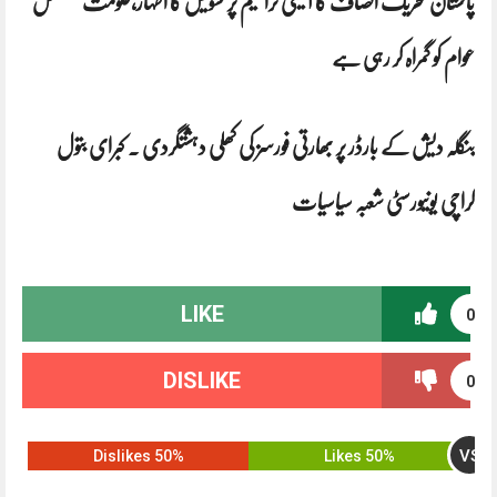
پاکستان تحریک انصاف کا آئینی ترامیم پر تشویش کا اظہار،حکومت مسلسل
عوام کو گمراہ کر رہی ہے
بنگلہ دیش کے بارڈر پر بھارتی فورسز کی کھلی دہشتگردی . کبرای بتول
کراچی یونیورسٹی شعبہ سیاسیات
LIKE
0
DISLIKE
0
VS
50% Dislikes
50% Likes