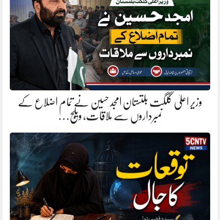
وزیر اعلیٰ گلگت بلتستان امجد حسین نے تمام اضلاع کے
نمبرداروں سے ملاقات، ویلج…