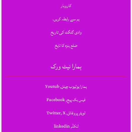
کاروبار
ہم سے رابطہ کریں.
وادی گلگت کی تاریخ
ضلع ہنزہ کا تایخ
ہمارا نیٹ ورک
ہمارا یوٹیوب چینل, Youtub
فیس بک پیج, Facebook
ٹویٹر پروفائل, Twitter, X
لنکڈ, linkedin