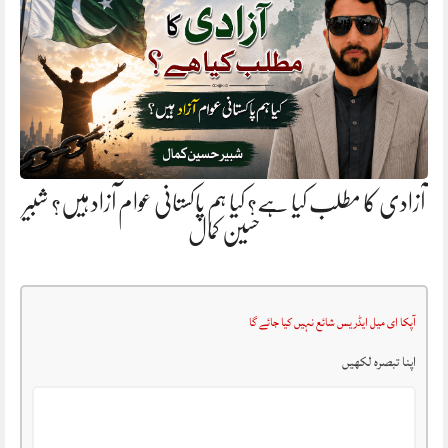
آزادی کا مطلب کیا ہے؟ کیا ہم پاکستانی عوام آزاد ہیں؟ شبیر
حسین کمال
آپکا ای میل ایڈریس شائع نہیں کیا جائے گا
اپنا تبصرہ لکھیں