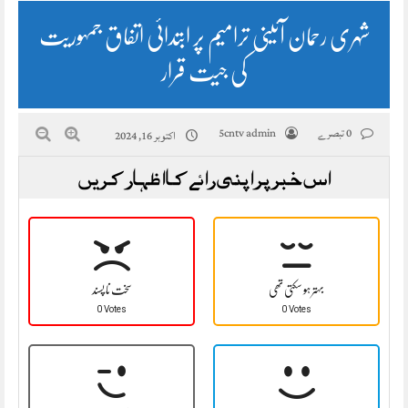
شہری رحمان آئینی ترامیم پر ابتدائی اتفاق جمہوریت
کی جیت قرار
0 تبصرے
5cntv admin
اکتوبر 16, 2024
اس خبر پر اپنی رائے کا اظہار کریں
بہتر ہو سکتی تھی
سخت نا پسند
0 Votes
0 Votes