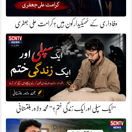
وفاداری کے ٹھیکیدار کون ہیں؟ کرامت علی جعفری
“ایک سپلی اور ایک زندگی ختم؟” محمد دلاور بلتستانی