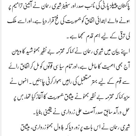
پاکستان پیپلز پارٹی کی نائب صدر اور سینیٹر شیری رحمان نے آئینی ترامیم پر
ہونے والے ابتدائی اتفاق کو جمہوریت کی فتح قرار دیا ہے، اور اسے ملک
کی ترقی کے لیے اہم قدم سمجھا ہے۔
اپنے بیان میں شیری رحمان نے کہا کہ محترمہ بے نظیر بھٹو شہید کا ویژن
آج بھی اہمیت کا حامل ہے، اور تمام سیاسی قوتوں کو مل کر اتفاق رائے
سے قوم کے لیے بہتر مستقبل کی راہیں ہموار کرنی چاہئیں۔ انہوں نے
مزید کہا کہ محترمہ بے نظیر بھٹو نے میثاق جمہوریت کا آغاز کیا تھا، جس پر
عمل درآمد سابق صدر آصف علی زرداری نے یقینی بنایا۔
شیری رحمان نے اس بات پر زور دیا کہ بلاول بھٹو زرداری، میثاق