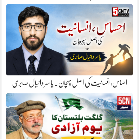
احساس، انسانیت کی اصل پہچان. یاسر دانیال صابری