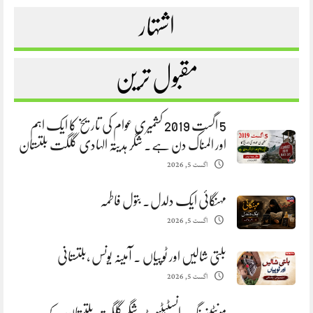
اشتہار
مقبول ترین
5 اگست 2019 کشمیری عوام کی تاریخ کا ایک اہم
اور المناک دن ہے. شگر ہدیتہ الہادی گلگت بلتستان
اگست 5, 2026
مہنگائی ایک دلدل. بتول فاطمہ
اگست 5, 2026
بلتی شالیں اور ٹوپیاں . آمینہ یونس ،بلتستانی
اگست 5, 2026
مونٹینیرنگ انسٹیٹیوٹ شگر گلگت بلتستان کے