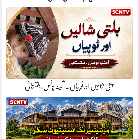
بلتی شالیں اور ٹوپیاں . آمینہ یونس ،بلتستانی