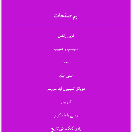
اہم صفحات
کاپی رائٹس
دلچسپ و عجیب
صحت
ملٹی میڈیا
موبائل کمپنیوں ڈیٹا سروسز
کاروبار
ہم سے رابطہ کریں.
وادی گلگت کی تاریخ