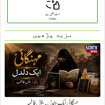
بہت اچھی ہے
0 Votes
مزید پڑھیں
مہنگائی ایک دلدل. بتول فاطمہ