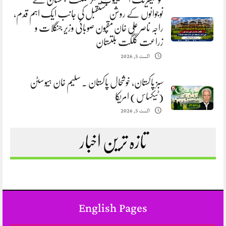
نوجوانوں کے روشن مستقبل کی جانب ایک اہم قدم،
راجہ ناصر علی خان مقپون صوبائی وزیر جنگلات و
زراعت گلگت بلتستان
اگست 5, 2026
سبز پاکستان، خوشحال پاکستان . سلیم خان ہیوسٹن
(ٹیکساس) امریکا
اگست 5, 2026
تازہ ترین اخبار
English Pages