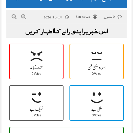
0 تبصرے
5cn news
اکتوبر 5, 2024
اس خبر پر اپنی رائے کا اظہار کریں
بہتر ہو سکتی تھی
سخت نا پسند
0 Votes
0 Votes
اچھی ہے
ٹھیک ہے
0 Votes
0 Votes