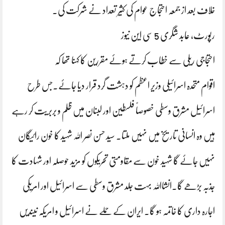
خلاف بعد از جمعہ احتجاج عوام کی کثیر تعداد نے شرکت کی۔
رپورٹ، عابد شگری 5 سی این نیوز
احتجاجی ریلی سے خطاب کرتے ہوئے مقررین کا کہنا تھا کہ
اقوام متحدہ اسرائیلی وزیر اعظم کو دہشت گرد قرار دیا جائے۔جس طرح
اسرائیل مشرق وسطی خصوصاً فلسطین اور لبنان میں ظلم و بربریت کر رہے
ہیں وہ انسانی تاریخ میں نہیں ملتا۔ سید حسن نصر اللہ شہید کا خون رائیگان
نہیں جائے گا شہید خون سے مقاومتی تحریکوں کو مزید حوصلہ اور شہادت کا
جذبہ بڑھے گا۔انشااللہ بہت جلد مشرق وسطی سے اسرائیل اور امریکی
اجارہ داری کا خاتمہ ہو گا۔ ایران کے حملے نے اسرائیل و امریکہ نیندیں