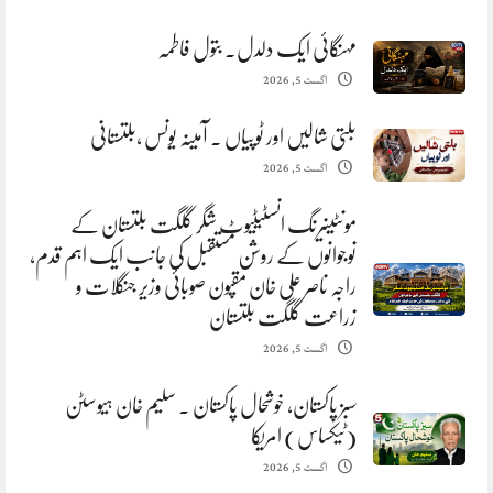
مہنگائی ایک دلدل. بتول فاطمہ
اگست 5, 2026
بلتی شالیں اور ٹوپیاں . آمینہ یونس ،بلتستانی
اگست 5, 2026
مونٹینیرنگ انسٹیٹیوٹ شگر گلگت بلتستان کے
نوجوانوں کے روشن مستقبل کی جانب ایک اہم قدم،
راجہ ناصر علی خان مقپون صوبائی وزیر جنگلات و
زراعت گلگت بلتستان
اگست 5, 2026
سبز پاکستان، خوشحال پاکستان . سلیم خان ہیوسٹن
(ٹیکساس) امریکا
اگست 5, 2026