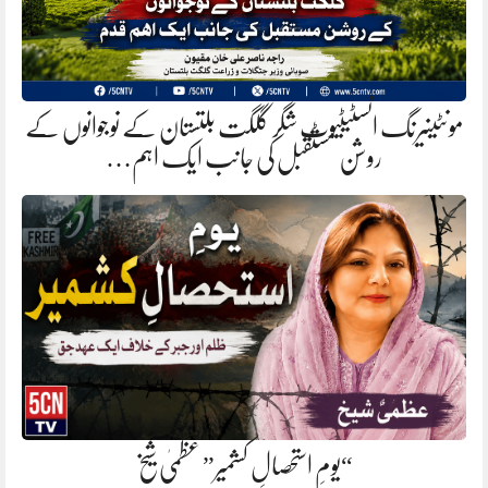
مونٹینیرنگ انسٹیٹیوٹ شگر گلگت بلتستان کے نوجوانوں کے
روشن مستقبل کی جانب ایک اہم…
“یومِ استحصالِ کشمیر” عظمیٰ شیخ