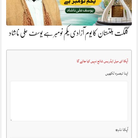
گلگت بلتستان کا یوم آزادی یکم نومبر ہے یوسف علی ناشاد
آپکا ای میل ایڈریس شائع نہیں کیا جائے گا
اپنا تبصرہ لکھیں
آپکا نام
*