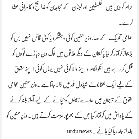
حرام کردیں ہیں۔فلسطین اور لبنان کے مجاہدین کو خدا فتح و کامرانی عطا
کرے۔
عوامی تحریک کے صدر وزیر حسنین کوئی دہشتگرد یا کوئی قاتل نہیں جس کو
بلاجواز گرفتار کر لیا پاکستان کے دیگر علاقوں میں لوگ دن دہاڑے لوگوں کو
قتل کر رہے ہیں انکو لگام دینے والا کوئی نہیں یہاں کوئی اپنے حقوق
کےلیے ایک لفظ بولے شیڈول فور میں ڈالا جاتا ہے ۔وزیر حسنین عوامی
حقوق کے ترجمان ہیں ہمارے زمینوں کو بچانے کےلیے آواز بلند کرنے
کے پاداش میں گرفتار کیا جس کے بھرپور مزمت کرتے ہیں۔ وزیر حسنین کو
جلد از جلد رہا کیا جائے ۔ urdu news