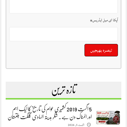
آپکا ای میل ایڈریس
*
تازہ ترین
5 اگست 2019 کشمیری عوام کی تاریخ کا ایک اہم
اور المناک دن ہے. شگر ہدیتہ الہادی گلگت بلتستان
اگست 5, 2026