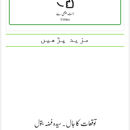
بہت اچھی ہے
0 Votes
مزید پڑھیں
توقعات کا جال. سیدہ فضہ بتول