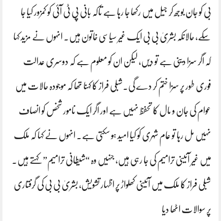
بی کو جان بوجھ کر جیل میں رکھا جا رہا ہے تاکہ بانی پی ٹی آئی کو کمزور کیا جا
سکے، حالانکہ بشریٰ بی بی ایک غیر سیاسی خاتون ہیں۔ انہوں نے مزید کہا
کہ اگر سزا دینی ہے تو دیں، لیکن ان کو معلوم ہے کہ دوسری عدالت
فوری طور پر سزا ختم کر دے گی۔شبلی فراز کا کہنا تھا کہ موجودہ حالات میں
عوام کی جان و مال کا تحفظ نہیں ہے اور اگر ایک نامور شخص کو انصاف
نہیں مل رہا تو عام شہری کو کیا امید ہو سکتی ہے۔ انہوں نے کہا کہ ملک
میں غیر آئینی ترامیم کی جا رہی ہیں، جنہیں وہ “شیطانی ترامیم” کہتے ہیں۔
شبلی فراز کا ملک میں آئینی کھلواڑ پر اظہار تشویش، بشریٰ بی بی کی گرفتاری
پر سوالات اٹھا دیا