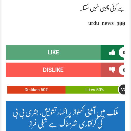
جسے کوئی چھین نہیں سکتا۔
urdu-news-300
LIKE
0
DISLIKE
0
VS
50% Dislikes
50% Likes
ملک میں آئینی کھلواڑ پر اظہار تشویش، بشریٰ بی بی
کی گرفتاری شرمناک ہے شبلی فراز