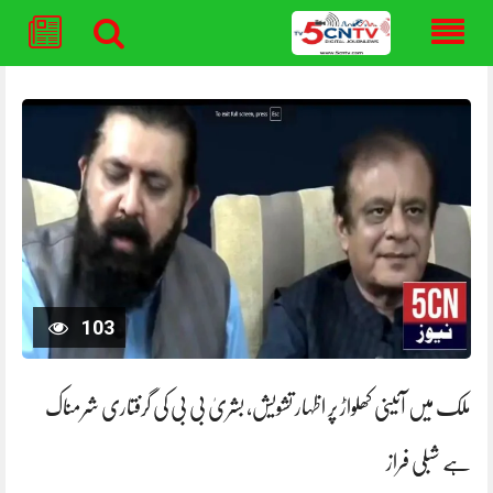
Skip
to
content
103
ملک میں آئینی کھلواڑ پر اظہار تشویش، بشریٰ بی بی کی گرفتاری شرمناک
ہے شبلی فراز