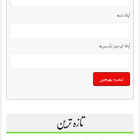
آپکا نام
*
آپکا ای میل ایڈریس
*
تازہ ترین