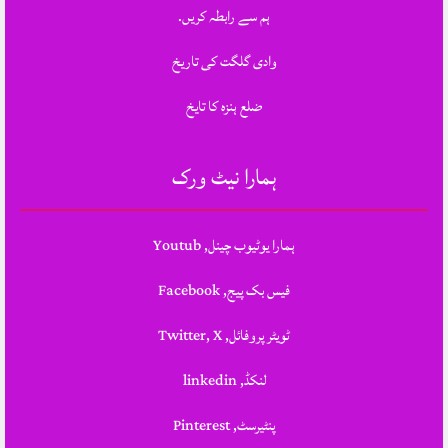
ہم سے رابطہ کریں.
وادی گلگت کی تاریخ
ضلع ہنزہ کا تایخ
ہمارا نیٹ ورک
ہمارا یوٹیوب چینل, Youtub
فیس بک پیج, Facebook
ٹویٹر پروفائل, Twitter, X
لنکڈ, linkedin
پنٹیرسٹ, Pinterest