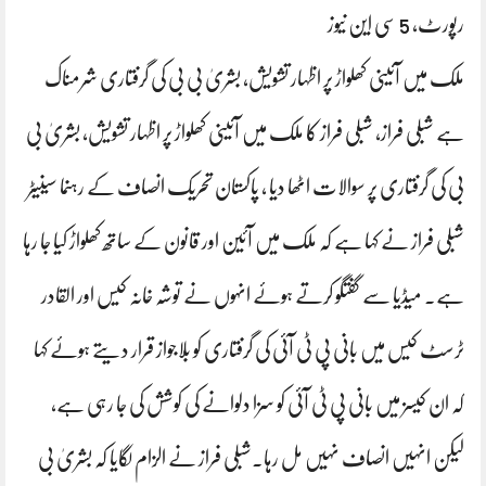
رپورٹ، 5 سی این نیوز
ملک میں آئینی کھلواڑ پر اظہار تشویش، بشریٰ بی بی کی گرفتاری شرمناک
ہے شبلی فراز، شبلی فراز کا ملک میں آئینی کھلواڑ پر اظہار تشویش، بشریٰ بی
بی کی گرفتاری پر سوالات اٹھا دیا ، پاکستان تحریک انصاف کے رہنما سینیٹر
شبلی فراز نے کہا ہے کہ ملک میں آئین اور قانون کے ساتھ کھلواڑ کیا جا رہا
ہے۔ میڈیا سے گفتگو کرتے ہوئے انہوں نے توشہ خانہ کیس اور القادر
ٹرسٹ کیس میں بانی پی ٹی آئی کی گرفتاری کو بلاجواز قرار دیتے ہوئے کہا
کہ ان کیسز میں بانی پی ٹی آئی کو سزا دلوانے کی کوشش کی جا رہی ہے،
لیکن انہیں انصاف نہیں مل رہا۔شبلی فراز نے الزام لگایا کہ بشریٰ بی