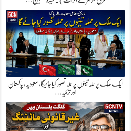
ایک ملک پر حملہ تینوں پر حملہ تصور کیا جائیگا، سعودیہ، پاکستان
اور ترکیہ…