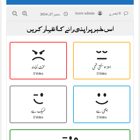
0 تبصرے
5cntv admin
ستمبر 27, 2024
اس خبر پر اپنی رائے کا اظہار کریں
بہتر ہو سکتی تھی
سخت نا پسند
0 Votes
0 Votes
اچھی ہے
ٹھیک ہے
0 Votes
0 Votes