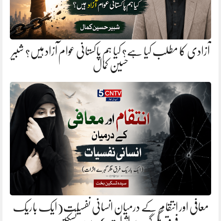
آزادی کا مطلب کیا ہے؟ کیا ہم پاکستانی عوام آزاد ہیں؟ شبیر
حسین کمال
معافی اور انتقام کے درمیان انسانی نفسیات(ایک باریک
فرق مگر گہرے اثرات). سیدہ تسکین…