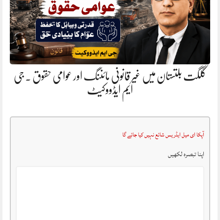
گلگت بلتستان میں غیر قانونی مائننگ اور عوامی حقوق . جی
ایم ایڈووکیٹ
آپکا ای میل ایڈریس شائع نہیں کیا جائے گا
اپنا تبصرہ لکھیں