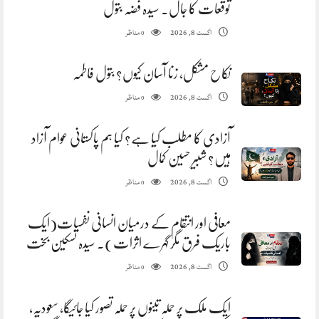
توقعات کا جال. سیدہ فضہ بتول
مناظر
اگست 8, 2026
0
نکاح مشکل، زنا آسان کیوں؟ بتول فاطمہ
مناظر
اگست 8, 2026
0
آزادی کا مطلب کیا ہے؟ کیا ہم پاکستانی عوام آزاد
ہیں؟ شبیر حسین کمال
مناظر
اگست 8, 2026
0
معافی اور انتقام کے درمیان انسانی نفسیات(ایک
باریک فرق مگر گہرے اثرات). سیدہ تسکین بخت
مناظر
اگست 8, 2026
0
ایک ملک پر حملہ تینوں پر حملہ تصور کیا جائیگا، سعودیہ،