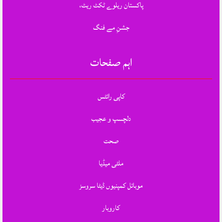
پاکستان ریلوے ٹکٹ ریٹ،
جشنِ مے فنگ
اہم صفحات
کاپی رائٹس
دلچسپ و عجیب
صحت
ملٹی میڈیا
موبائل کمپنیوں ڈیٹا سروسز
کاروبار