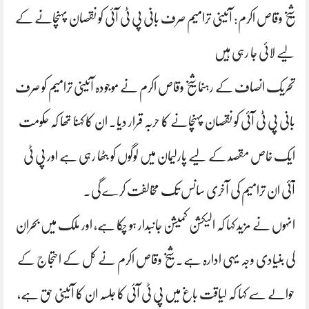
شیخ وقاص اکرم: آئینی ترامیم صرف بانی پی ٹی آئی کو نقصان پہنچانے کے
لیے لائی جا رہی ہیں
تحریک انصاف کے رہنما شیخ وقاص اکرم نے موجودہ آئینی ترامیم کو صرف
بانی پی ٹی آئی کو نقصان پہنچانے کا حربہ قرار دیا۔ ان کا کہنا تھا کہ حکومت
ایک خاص مقصد کے لیے پارلیمان میں لوگوں کو بٹھا رہی ہے اور پی ٹی
آئی ان ترامیم کی آخری سانس تک مخالفت کرے گی۔
انہوں نے مزید کہا کہ الیکشن کمیشن جانبدار ہو چکا ہے، اور ملک میں بحران
کی بنیادی وجہ یہی ادارہ ہے۔ شیخ وقاص اکرم نے کل کے احتجاج کے
حوالے سے کہا کہ لیاقت باغ میں پی ٹی آئی کا جلسہ ان کا آئینی حق ہے،