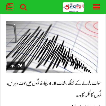
Skip
to
content
76
سوات زلزلے کے جھٹکے، شدت 4.5 ریکارڈ، لوگوں میں‌خوف و ہراس،
لوگوں کا کلمہ کا ورد،