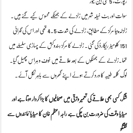
رپورٹ، 5 سی این نیوز
سوات اور بٹ خیلہ شہر میں زلزلے کے جھٹکے محسوس کیے گئے ہیں۔
زلزلہ پیما مرکز کے مطابق، زلزلے کی شدت 4.5 تھی اور اس کی گہرائی
151 کلومیٹر ریکارڈ کی گئی۔ زلزلے کا مرکز ہندوکش کے پہاڑی سلسلے میں
تھا۔زلزلے کے جھٹکوں کے بعد علاقے میں خوف و ہراس پھیل گیا۔
لوگ کلمہ طیبہ کا ورد کرتے ہوئے اپنے گھروں سے باہر نکل آئے۔
شگر، کسی بھی علاقے کی تعمیر وترقی میں صحافیوں کا بڑا کردار ہوتا ہے اور
میڈیا وقت کی ضرورت بن چکی ہے راجہ اعظم خان کا میڈیا نمائندوں سے
گفتگو