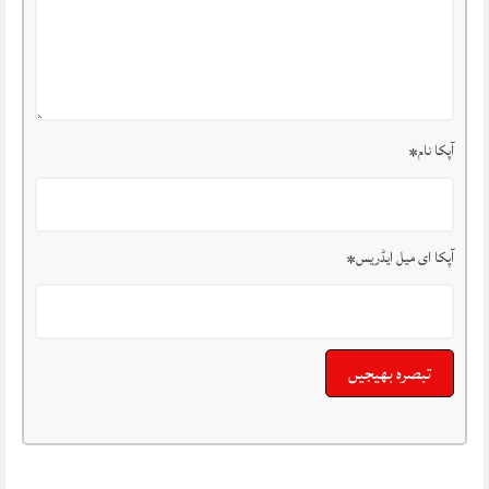
آپکا نام
*
آپکا ای میل ایڈریس
*