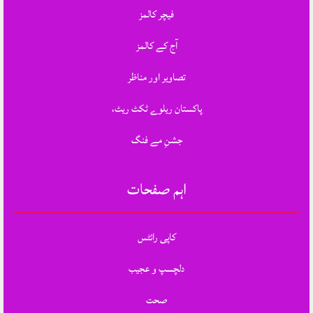
فیچر کالمز
آج کے کالمز
تصاویر اور مناظر
پاکستان ریلوے ٹکٹ ریٹ،
جشنِ مے فنگ
اہم صفحات
کاپی رائٹس
دلچسپ و عجیب
صحت