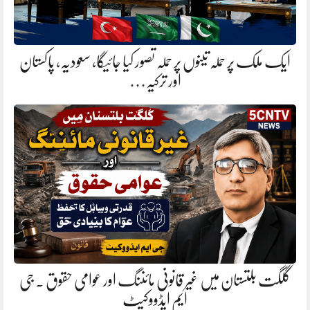
ایک ملک پر حملہ تینوں پر حملہ تصور کیا جائیگا، سعودیہ، پاکستان
اور ترکیہ…
گلگت بلتستان میں غیر قانونی مائننگ اور عوامی حقوق . جی
ایم ایڈووکیٹ