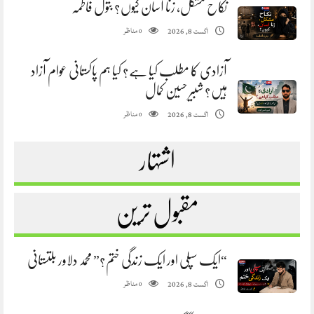
نکاح مشکل، زنا آسان کیوں؟ بتول فاطمہ
مناظر
اگست 8, 2026
0
آزادی کا مطلب کیا ہے؟ کیا ہم پاکستانی عوام آزاد
ہیں؟ شبیر حسین کمال
مناظر
اگست 8, 2026
0
اشتہار
مقبول ترین
“ایک سپلی اور ایک زندگی ختم؟” محمد دلاور بلتستانی
مناظر
اگست 8, 2026
0