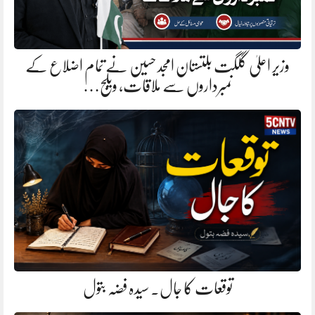
وزیر اعلیٰ گلگت بلتستان امجد حسین نے تمام اضلاع کے
نمبرداروں سے ملاقات، ویلج…
توقعات کا جال. سیدہ فضہ بتول