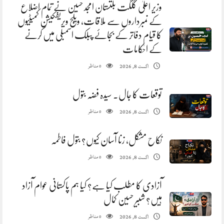
وزیر اعلیٰ گلگت بلتستان امجد حسین نے تمام اضلاع
کے نمبرداروں سے ملاقات، ویلج ویریفکیشن کمیٹیوں
کا قیام دفاتر کے بجائے پبلک اسمبلی میں کرنے
کے احکامات
مناظر
اگست 8, 2026
0
توقعات کا جال. سیدہ فضہ بتول
مناظر
اگست 8, 2026
0
نکاح مشکل، زنا آسان کیوں؟ بتول فاطمہ
مناظر
اگست 8, 2026
0
آزادی کا مطلب کیا ہے؟ کیا ہم پاکستانی عوام آزاد
ہیں؟ شبیر حسین کمال
مناظر
اگست 8, 2026
0