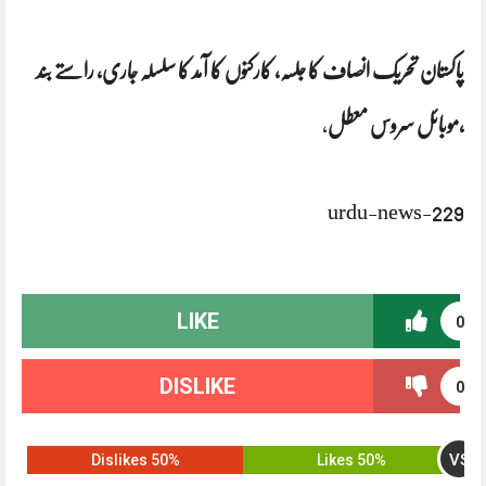
پاکستان تحریک انصاف کا جلسہ، کارکنوں کا آمد کا سلسلہ جاری، راستے بند
،موبائل سروس معطل
،
urdu-news-229
LIKE
0
DISLIKE
0
VS
50% Dislikes
50% Likes