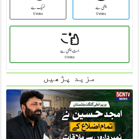
اچھی ہے
ٹھیک ہے
0 Votes
0 Votes
بہت اچھی ہے
0 Votes
مزید پڑھیں