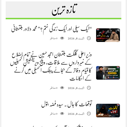
تازہ ترین
“ایک سپلی اور ایک زندگی ختم؟” محمد دلاور بلتستانی
مناظر
اگست 8, 2026
0
وزیر اعلیٰ گلگت بلتستان امجد حسین نے تمام اضلاع
کے نمبرداروں سے ملاقات، ویلج ویریفکیشن کمیٹیوں
کا قیام دفاتر کے بجائے پبلک اسمبلی میں کرنے
کے احکامات
مناظر
اگست 8, 2026
0
توقعات کا جال. سیدہ فضہ بتول
مناظر
اگست 8, 2026
0