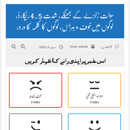
سوات زلزلے کے جھٹکے، شدت 4.5 ریکارڈ،
لوگوں میں‌خوف و ہراس، لوگوں کا کلمہ کا ورد،
0 تبصرے
5cntv admin
ستمبر 9, 2024
اس خبر پر اپنی رائے کا اظہار کریں
بہتر ہو سکتی تھی
سخت نا پسند
0 Votes
0 Votes