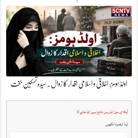
اولڈ ہومز: اخلاقی و اسلامی اقدار کا زوال. سیدہ تسکین بخت
آپکا ای میل ایڈریس شائع نہیں کیا جائے گا
اپنا تبصرہ لکھیں