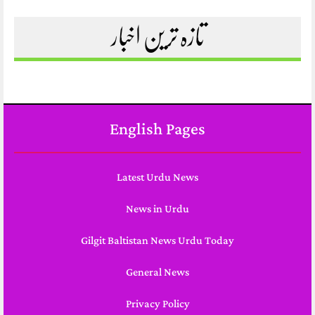
تازہ ترین اخبار
English Pages
Latest Urdu News
News in Urdu
Gilgit Baltistan News Urdu Today
General News
Privacy Policy