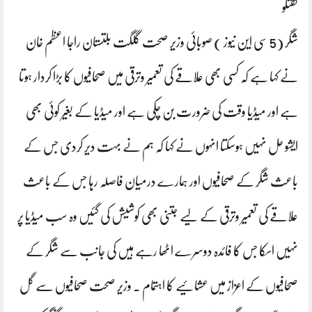
گفتگو
شگر (5 سی این نیوز ) صوبائی وزیر صحت گلگت بلتستان راجا اعظم خان
نے کہا ہے کہ کسی بھی علاقے کی تعمیر وترقی میں صحافیوں کا بڑا کردار ہوتا
ہے اور میڈیا وقت کی ضرورت بن چکی ہے اور میڈیا کے بغیر کوئی بھی
ایشو حل نہیں ہوسکتا انہوں نے کہا کہ ہم نے بہت دیر کردی جس کے
باعث شگر کے صحافیوں اور ہمارے درمیان فاصلہ رہا جس کے باعث
علاقے کی تعمیر وترقی کے لیے جتنی بھی کوشیشں کی گئیں وہ سب میڈیا پر
نہیں اسکا جس کا فائدہ دوسرے اٹھا رہے ہیں کی جانب سے شگر کے
صحافیوں کے اعزاز میں عشائیے کا اہتمام ۔ وزیر صحت صحافیوں سے گل