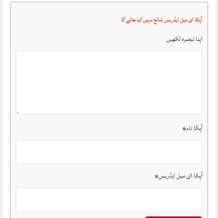
آپکا ای میل ایڈریس شائع نہیں کیا جائے گا
اپنا تبصرہ لکھیں
آپکا نام
*
آپکا ای میل ایڈریس
*