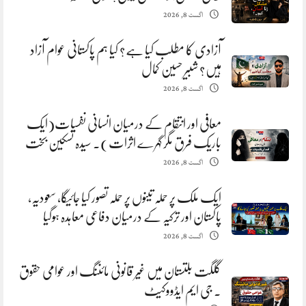
اگست 8, 2026
آزادی کا مطلب کیا ہے؟ کیا ہم پاکستانی عوام آزاد
ہیں؟ شبیر حسین کمال
اگست 8, 2026
معافی اور انتقام کے درمیان انسانی نفسیات(ایک
باریک فرق مگر گہرے اثرات). سیدہ تسکین بخت
اگست 8, 2026
ایک ملک پر حملہ تینوں پر حملہ تصور کیا جائیگا، سعودیہ،
پاکستان اور ترکیہ کے درمیان دفاعی معاہدہ ہوگیا
اگست 8, 2026
گلگت بلتستان میں غیر قانونی مائننگ اور عوامی حقوق
. جی ایم ایڈووکیٹ