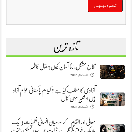
تازہ ترین
نکاح مشکل، زنا آسان کیوں؟ بتول فاطمہ
اگست 8, 2026
آزادی کا مطلب کیا ہے؟ کیا ہم پاکستانی عوام آزاد
ہیں؟ شبیر حسین کمال
اگست 8, 2026
معافی اور انتقام کے درمیان انسانی نفسیات(ایک
باریک فرق مگر گہرے اثرات). سیدہ تسکین بخت