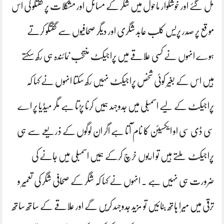
مل گئے اور خوشگوار ماحول میں شگر کے مسائل اور مشکلات پر گفتگو کی اس
موقع پر صدر پریس کلب عابد شگری اور دیگر صحافیوں سے گفتگو کرتے
ہوے انہوں نے کسی علاقے میں پراجیکٹ منتخب نمائندہ ہی رکھ سکتے
ہیں اس کے بغیر کوئی شخص پراجیکٹ نہیں رکھ سکتا انہوں نے کہا کہ
پراجیکٹ کے لیے اسمبلی میں جدوجہد ہمیں کرنا پڑتا ہے مگر میڈیا پر اے
سی ڈی سی او ایکسیئن کا نام آتا ہے اگر ان لوگوں کے ذریعے سے ہی
پراجیکٹ ملتے ہیں تو اربوں خرچ کرکے ہمیں اسمبلی میں جانے کی
ضرورت ہی نہیں ہے ۔ انہوں نے کہا کہ شگر کے صحافی شگر کی تعمیر و
ترقی میں میرا ہاتھ بٹائیں تو مزید جدوجہد کریں گے اور علاقے کے ساتھ ساتھ