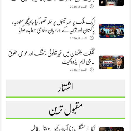
اگست 8, 2026
ایک ملک پر حملہ تینوں پر حملہ تصور کیا جائیگا، سعودیہ،
پاکستان اور ترکیہ کے درمیان دفاعی معاہدہ ہوگیا
اگست 8, 2026
گلگت بلتستان میں غیر قانونی مائننگ اور عوامی حقوق
. جی ایم ایڈووکیٹ
اگست 7, 2026
اشتہار
مقبول ترین
نکاح مشکل، زنا آسان کیوں؟ بتول فاطمہ