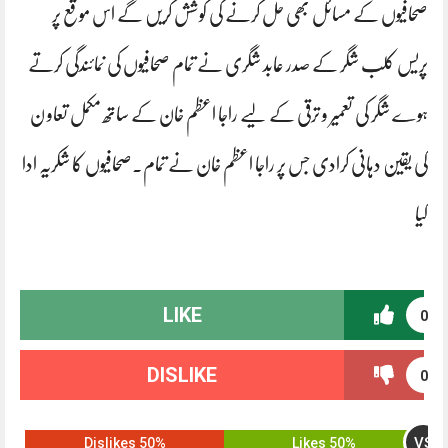
صحافیوں کے مسائل بھی حل کرنے کی کوشش کریں گے اس موقع پر
پریس کلب شگر کے صدر عابد شگری نے تمام صحافیوں کی نمائندگی کرتے
ہوے شگر کی تعمیر و ترقی کے لیے راجا اعظم خان کے ساتھ مکمل تعاو ن
کی یقین دہانی کرادی جس پر راجا اعظم خان نے تمام۔صحافیوں کا شکریہ ادا
کیا
LIKE
0
DISLIKE
0
VS
50% Dislikes
50% Likes