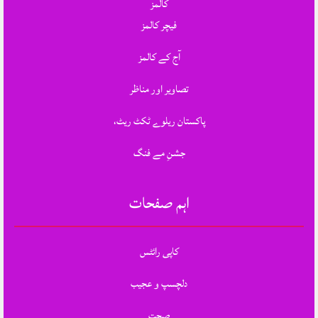
کالمز
فیچر کالمز
آج کے کالمز
تصاویر اور مناظر
پاکستان ریلوے ٹکٹ ریٹ،
جشنِ مے فنگ
اہم صفحات
کاپی رائٹس
دلچسپ و عجیب
صحت