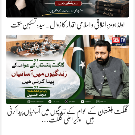
اولڈ ہومز: اخلاقی و اسلامی اقدار کا زوال. سیدہ تسکین بخت
گلگت بلتستان کے عوام کے زندگیوں میں آسانیاں پیدا کرنی
ہیں. وزیر اعلیٰ گلگت…