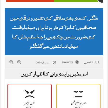
شگر، کسی بھی علاقے کی تعمیر وترقی میں
صحافیوں کا بڑا کردار ہوتا ہے اور میڈیا وقت
کی ضرورت بن چکی ہے راجہ اعظم خان کا
میڈیا نمائندوں سے گفتگو
0 تبصرے
5cn news
ستمبر 9, 2024
اس خبر پر اپنی رائے کا اظہار کریں
بہتر ہو سکتی تھی
سخت نا پسند