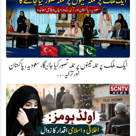
ایک ملک پر حملہ تینوں پر حملہ تصور کیا جائیگا، سعودیہ، پاکستان
اور ترکیہ…