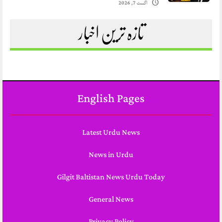
اگست 7, 2026
تازہ ترین اخبار
English Pages
Latest Urdu News
News in Urdu
Gilgit Baltistan News Urdu Today
General News
Privacy Policy