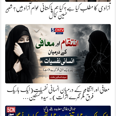
آزادی کا مطلب کیا ہے؟ کیا ہم پاکستانی عوام آزاد ہیں؟ شبیر
حسین کمال
معافی اور انتقام کے درمیان انسانی نفسیات(ایک باریک
فرق مگر گہرے اثرات). سیدہ تسکین…