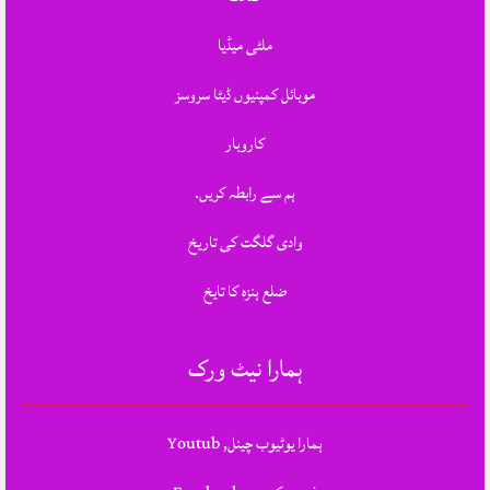
ملٹی میڈیا
موبائل کمپنیوں ڈیٹا سروسز
کاروبار
ہم سے رابطہ کریں.
وادی گلگت کی تاریخ
ضلع ہنزہ کا تایخ
ہمارا نیٹ ورک
ہمارا یوٹیوب چینل, Youtub