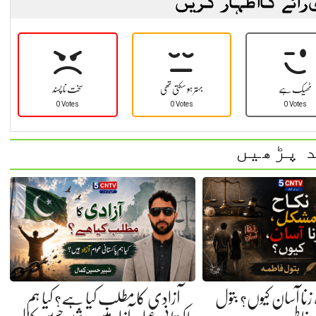
 رائے کا اظہار کریں
ٹھیک ہے
بہتر ہو سکتی تھی
سخت نا پسند
0 Votes
0 Votes
0 Votes
 پڑھیں
نا آسان کیوں؟ بتول
آزادی کا مطلب کیا ہے؟ کیا ہم