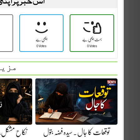
اس خبر پر اپنی
بہت اچھی ہے
اچھی ہے
0 Votes
0 Votes
مزید
توقعات کا جال. سیدہ فضہ بتول
نکاح مشکل، ز