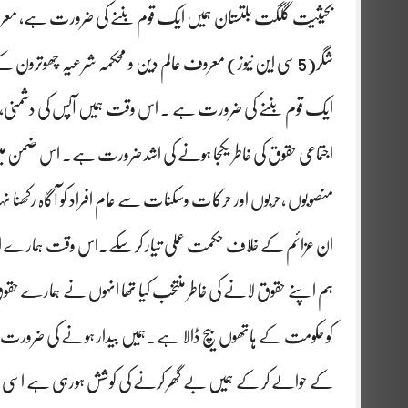
بحیثیت گلگت بلتستان ہمیں ایک قوم بننے کی ضرورت ہے، معروف
شگر(5 سی این نیوز) معروف عالم دین و محکمہ شرعیہ چھوترو
ایک قوم بننے کی ضرورت ہے ۔ اس وقت ہمیں آپس کی دشمنی، اختلا
اجتماعی حقوق کی خاطر یکجا ہونے کی اشد ضرورت ہے۔ اس ضمن میں
منصوبوں ،حربوں اور حرکات وسکنات سے عام افراد کو آگاہ رک
ان عزائم کے خلاف حکمت عملی تیار کر سکے۔اس وقت ہمارے اند
ہم اپنے حقوق لانے کی خاطر منتخب کیا تھا انہوں نے ہمارے حق
کو حکومت کے ہاتھوں بیچ ڈالا ہے۔ہمیں بیدار ہونے کی ضرورت 
کے حوالے کر کے ہمیں بے گھر کرنے کی کوشش ہورہی ہے اسی لی