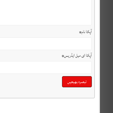
آپکا نام
*
آپکا ای میل ایڈریس
*