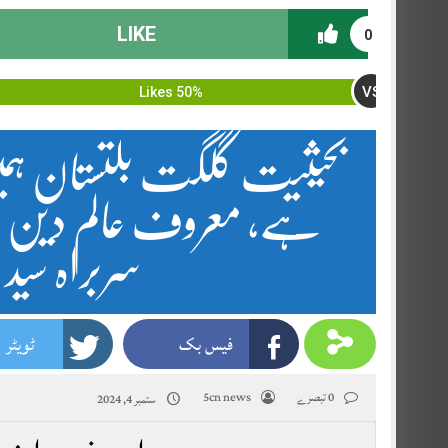
LIKE
0
VS
50% Likes
بحیثیت گلگت بلتستان ہم
ہے، معروف عالم دین و
سربراہ سید
فیس بک
ٹویٹر
0 تبصرے
5cn news
ستمبر 4, 2024