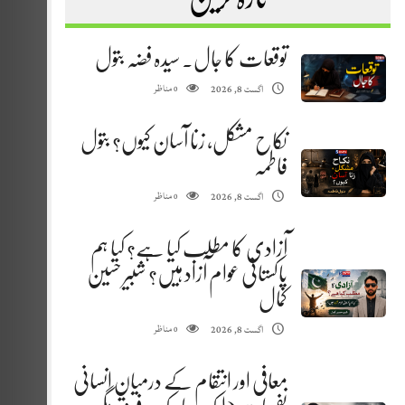
توقعات کا جال. سیدہ فضہ بتول
مناظر
اگست 8, 2026
0
نکاح مشکل، زنا آسان کیوں؟ بتول
فاطمہ
مناظر
اگست 8, 2026
0
آزادی کا مطلب کیا ہے؟ کیا ہم
پاکستانی عوام آزاد ہیں؟ شبیر حسین
کمال
مناظر
اگست 8, 2026
0
معافی اور انتقام کے درمیان انسانی