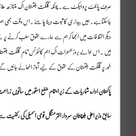
صرف پائلٹ پروجیکٹ ہے۔ چونکہ گلگت بلتستان اک متنازعہ علاقہ تصور
جاسکتاہے۔ہمیں بیدار ی کا ثبوت دینا چاہئے ۔اس وقت بھی ہم اک
دیگر اختلافات میں الجھا کر ہم سے ہمارے حقوق سلب کرنے پر تل
ہیں ۔ اس حوالے بروز جمعرات اک اہم کانفرنس تمام گلگت بلتستان
طور پر گلگت بلتستان کے حقوق کے لیے آواز اٹھائے جائیں گے۔du news
پاکستان ادارہ شماریات کے زیر اہتمام ضلع استور میں ساتویں زراعت شماری 2024ء کے حوالے سے آگاہی ور
سابق وزیر اعلی بلوچستان سردار اختر منگل قومی اسمبلی کی رکنیت س