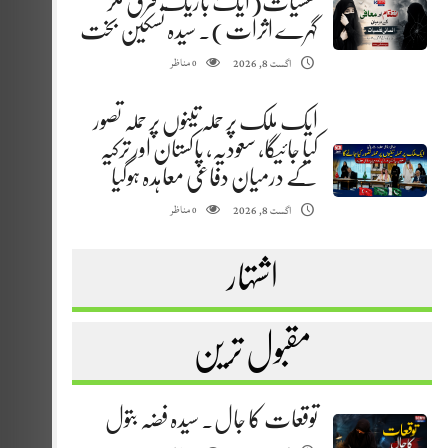
نفسیات(ایک باریک فرق مگر
گہرے اثرات). سیدہ تسکین بخت
مناظر
اگست 8, 2026
0
ایک ملک پر حملہ تینوں پر حملہ تصور
کیا جائیگا، سعودیہ، پاکستان اور ترکیہ
کے درمیان دفاعی معاہدہ ہوگیا
مناظر
اگست 8, 2026
0
اشتہار
مقبول ترین
توقعات کا جال. سیدہ فضہ بتول