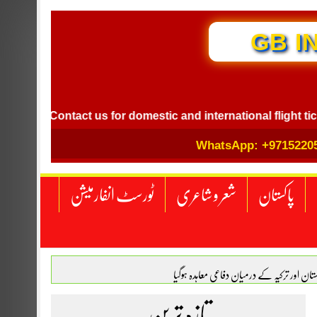
GB I
Contact us for domestic and international flight ticket boo
WhatsApp: +9715220
پاکستان
شعر و شاعری
ٹورسٹ انفارمیشن
اکستان اور ترکیہ کے درمیان دفاعی معاہدہ ہوگیا
تازہ ترین