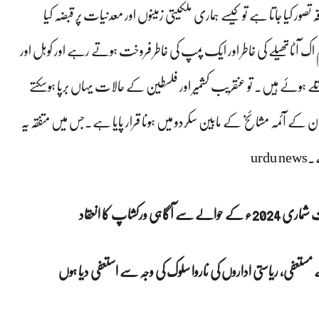
 کیا جاتا ہے تو کیسے ہماری ملکیتی زمینوں اور معدنیات پر قبضہ کیا
 آٹاتھیلے کی خاطر اور ایک پمپ کی خاطر فروخت ہوتے رہے اور کوہل اور
ے ہوئے ہیں۔ تو عنقریب کشمیر اور فلسطین کے حالات یہاں برپا ہوسکتے
 کے آئمہ مشائخ کے مابین سکردو میں ہونا قرار پایا ہے۔جس میں متفقہ یہ
ur
کشاپ کا انعقاد
ے مستعفی، ریاستی اداروں کی ناروا سلوک کی وجہ سے استعفی دیا ہوں