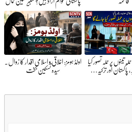
فاطمہ
پاکستانی عوام آزاد ہیں؟ شبیر حسین کمال
 تینوں پر حملہ تصور کیا
اولڈ ہومز: اخلاقی و اسلامی اقدار کا زوال.
ہ، پاکستان اور ترکیہ…
سیدہ تسکین بخت