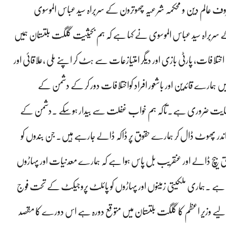
 عالم دین و محکمہ شرعیہ چھوترون کے سربراہ سید عباس الموسوی
ن کے سربراہ سید عباس الموسوی نے کہا ہے کہ ہم بحیثیت گلگت بلتستان ہمیں
فات، پارٹی بازی اور دیگر امتیازعات سے ہٹ کر اپنے ملی ،علاقائی اور
 ہمارے قائدین اور باشعور افراد کواختلافات دور کر کے دشمن کے
ھنا نہایت ضروری ہے۔تاکہ ہم خواب غفلت سے بیدار ہوسکے ۔دشمن کے
ر پھوٹ ڈال کر ہمارے حقوق پر ڈاکہ ڈالے جارہے ہیں۔ جن بندوں کو
وق بیچ ڈالے اور عنقریب بل پاس ہوا ہے کہ ہمارے معدنیات اور پہاڑوں
ہے ۔ہماری ملکیتی زمینوں اور پہاڑوں کو پائلٹ پروجیکٹ کے تحت فوج
ے وزیر اعظم کا گلگت بلتستان میں متوقع دورہ ہے اس دورے کا مقصد