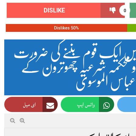
DISLIKE
0
50% Dislikes
یں ایک قوم بننے کی ضرورت
 محکمہ شرعیہ چھوترون کے
 عباس الموسوی
واٹس ایپ
ای میل