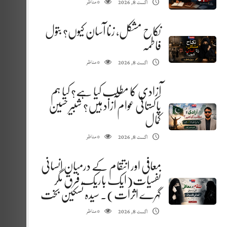
مناظر
اگست 8, 2026
0
نکاح مشکل، زنا آسان کیوں؟ بتول
فاطمہ
مناظر
اگست 8, 2026
0
آزادی کا مطلب کیا ہے؟ کیا ہم
پاکستانی عوام آزاد ہیں؟ شبیر حسین
کمال
مناظر
اگست 8, 2026
0
معافی اور انتقام کے درمیان انسانی
نفسیات(ایک باریک فرق مگر
گہرے اثرات). سیدہ تسکین بخت
مناظر
اگست 8, 2026
0