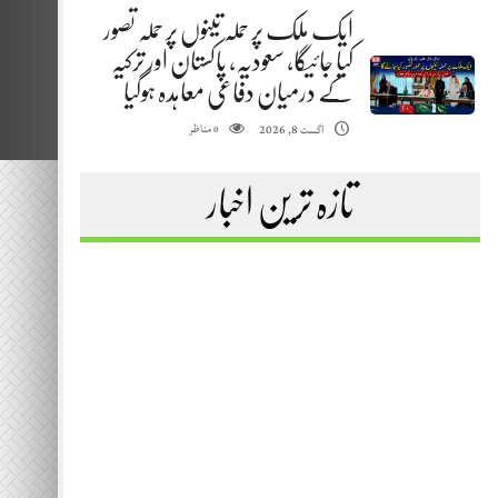
ایک ملک پر حملہ تینوں پر حملہ تصور
کیا جائیگا، سعودیہ، پاکستان اور ترکیہ
کے درمیان دفاعی معاہدہ ہوگیا
مناظر
اگست 8, 2026
0
تازہ ترین اخبار