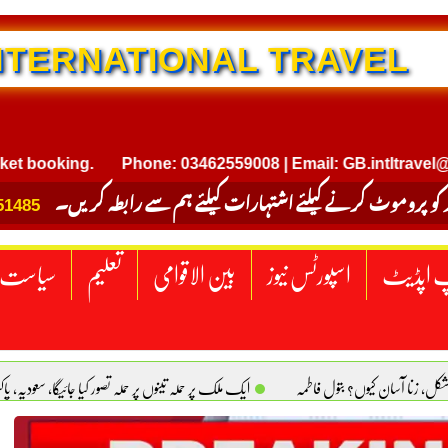
NTERNATIONAL TRAVEL
king.
Phone: 03462559008 | Email: GB.intltravel@gmail
 کو پروموٹ کرنے کیلئے اشتہارات کیلئے ہم سے رابطہ کریں۔
51485
 اپڈیٹ
اسپورٹس نیوز
بین الاقوامی
تعلیم
سیاست
کل، زنا آسان کیوں؟ بتول فاطمہ
ایک ملک پر حملہ تینوں پر حملہ تصور کیا جائیگا، سعودیہ، پ
قوق . جی ایم ایڈووکیٹ
اولڈ ہومز: اخلاقی و اسلامی اقدار کا زوال. سیدہ تسکین بخت