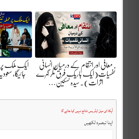
معافی اور انتقام کے درمیان انسانی
ایک ملک پر حملہ
نفسیات(ایک باریک فرق مگر گہرے
جائیگا، سعودی
اثرات). سیدہ تسکین…
آپکا ای میل ایڈریس شائع نہیں کیا جائے گا
اپنا تبصرہ لکھیں