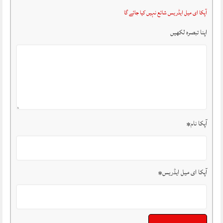
آپکا ای میل ایڈریس شائع نہیں کیا جائے گا
اپنا تبصرہ لکھیں
آپکا نام
*
آپکا ای میل ایڈریس
*