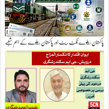
پاکستان ریلوے ٹکٹ ریٹ اور پاکستان ریلوے کے اہم شعبے