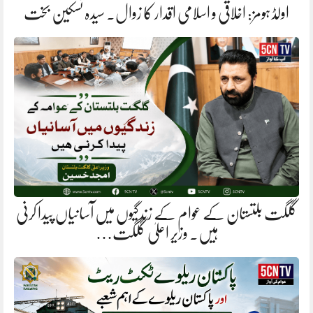
اولڈ ہومز: اخلاقی و اسلامی اقدار کا زوال. سیدہ تسکین بخت
گلگت بلتستان کے عوام کے زندگیوں میں آسانیاں پیدا کرنی
ہیں. وزیر اعلیٰ گلگت…