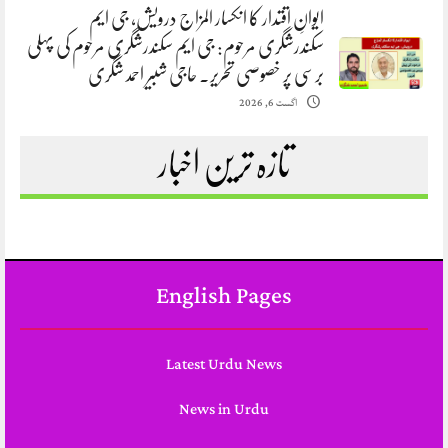
ایوانِ اقتدار کا انکسار المزاج درویش، جی ایم
سکندرشگری مرحوم: جی ایم سکندرشگری مرحوم کی پہلی
برسی پر خصوصی تحریر. حاجی شبیر احمد شگری
اگست 6, 2026
تازہ ترین اخبار
English Pages
Latest Urdu News
News in Urdu