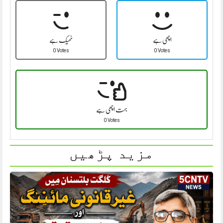
اچھی ہے
ٹھیک ہے
0 Votes
0 Votes
بہت اچھی ہے
0 Votes
مزید پڑھیں