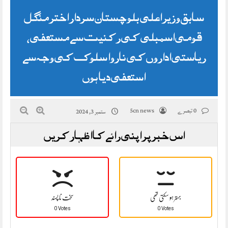
سابق وزیر اعلی بلوچستان سردار اختر منگل
قومی اسمبلی کی رکنیت سے مستعفی،
ریاستی اداروں کی ناروا سلوک کی وجہ سے
استعفی دیا ہوں
0 تبصرے
5cn news
ستمبر 3, 2024
اس خبر پر اپنی رائے کا اظہار کریں
بہتر ہو سکتی تھی
سخت نا پسند
0 Votes
0 Votes