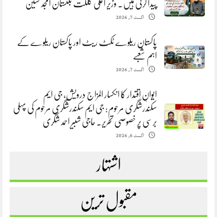
پیدا کرنی ہیں. وزیر اعلیٰ گلگت بلتستان امجد حسین
اگست 7, 2026
پاکستان ریلوے ٹکٹ ریٹ اور پاکستان ریلوے کے
اہم شعبے
اگست 7, 2026
ایوانِ اقتدار کا انکسار المزاج درویش، جی ایم
سکندرشگری مرحوم: جی ایم سکندرشگری مرحوم کی پہلی
برسی پر خصوصی تحریر. حاجی شبیر احمد شگری
اگست 6, 2026
اشتہار
مقبول ترین