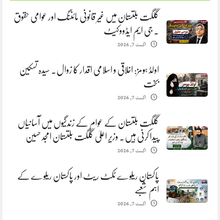
گلگت بلتستان میں غیر قانونی مائننگ اور عوامی حقوق
. جی ایم ایڈووکیٹ
اگست 7, 2026
اولڈ ہومز: اخلاقی و اسلامی اقدار کا زوال. سیدہ تسکین
بخت
اگست 7, 2026
گلگت بلتستان کے عوام کے زندگیوں میں آسانیاں
پیدا کرنی ہیں. وزیر اعلیٰ گلگت بلتستان امجد حسین
اگست 7, 2026
پاکستان ریلوے ٹکٹ ریٹ اور پاکستان ریلوے کے
اہم شعبے
اگست 7, 2026