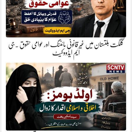
گلگت بلتستان میں غیر قانونی مائننگ اور عوامی حقوق . جی
ایم ایڈووکیٹ