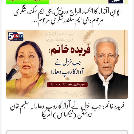
ایوانِ اقتدار کا انکسار المزاج درویش، جی ایم سکندرشگری
مرحوم: جی ایم سکندرشگری مرحوم…
فریدہ خانم: جب غزل نے آواز کا روپ دھارا. سلیم خان
ہیوسٹن (ٹیکساس) امریکا