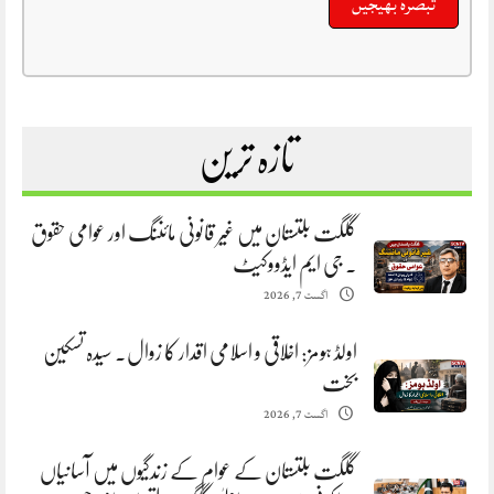
تازہ ترین
گلگت بلتستان میں غیر قانونی مائننگ اور عوامی حقوق
. جی ایم ایڈووکیٹ
اگست 7, 2026
اولڈ ہومز: اخلاقی و اسلامی اقدار کا زوال. سیدہ تسکین
بخت
اگست 7, 2026
گلگت بلتستان کے عوام کے زندگیوں میں آسانیاں