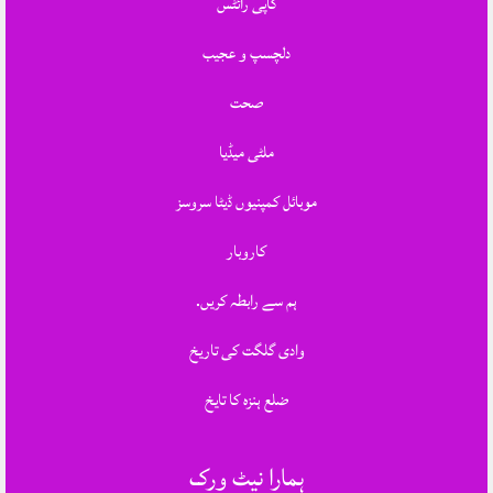
کاپی رائٹس
دلچسپ و عجیب
صحت
ملٹی میڈیا
موبائل کمپنیوں ڈیٹا سروسز
کاروبار
ہم سے رابطہ کریں.
وادی گلگت کی تاریخ
ضلع ہنزہ کا تایخ
ہمارا نیٹ ورک