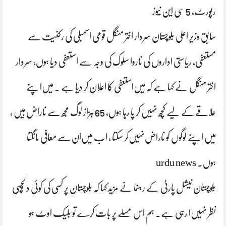
رپورٹ، 5 سی این نیوز
سابق وزیر اعلی بلوچستان سردار اختر منگل قومی اسمبلی کی رکنیت سے
مستعفی، ریاستی اداروں کی ناروا سلوک کی وجہ سے استعفی دیا ہوں، سردار
اختر منگل نے کہا ہے کہ میں‌استعفی کا اعلان کر دیا ہے . میں‌اپنے
علاقے کے لیے کچھ نہیں کر پا رہا ہوں‌، 65 ہزاز لوگ مجھ سے ناراض ہیں ،
میں اپنے لوگوں کو ناراض‌نہیں‌کر سکتا ، اب میں‌ان سے معافی مانگتا
ہوں. urdu news
بلوچستان نیشل پارٹی کے رہنما نے مزید کہا کہ بلوچستان پر کسی کی کوئی دلچسپی
نظر نہیں‌ا رہی ہے. ہم اس مسلے پر بات کرے تو بلیک اوٹ ہو