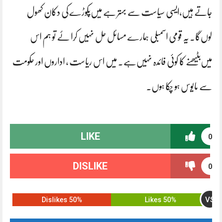
جاتے ہیں،ایسی سیاست سے بہتر ہے میں‌پکوڑے کی دکان کھول
لوں‌گا. یہ قومی اسمبلی ہمارے مسائل حل نہیں کرا ئے تو ہم اس
میں‌بٹیھنے کا کوئی فائدہ نہیں‌ہے. میں اس ریاست ، اداروں اور حکومت
سے مایوس ہو چکا ہوں.
LIKE
0
DISLIKE
0
VS
50% Dislikes
50% Likes