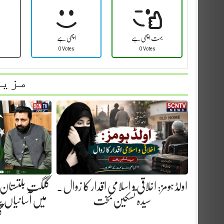
بہت اچھی ہے
اچھی ہے
0 Votes
0 Votes
مزید
اولڈ ہومز: اخلاقی و اسلامی اقدار کا زوال.
گلگت بلتستان 
سیدہ تسکین بخت
میں آسانیاں پید
گ