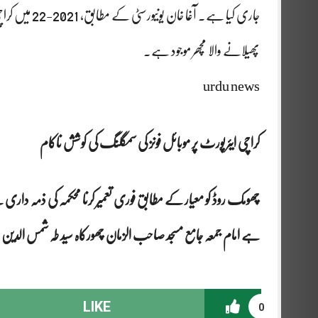
جاری کیا ہے۔ 
پھیلانے والا مچھر موجود ہے۔
urdu news
کراچی ایئرپورٹ پر موبائل فونز کی سمگلنگ کی کوشش ناکام
چھومک روڈ کو معیار کے مطابق فوری تعمیر کرنا محکمہ کی ذمہ داری 
ہے امام جمعہ جامع مسجد صاحب الزمان چھورکاہ سید طہ شمس الدین
LIKE
0