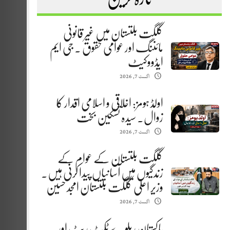
گلگت بلتستان میں غیر قانونی
مائننگ اور عوامی حقوق . جی ایم
ایڈووکیٹ
اگست 7, 2026
اولڈ ہومز: اخلاقی و اسلامی اقدار کا
زوال. سیدہ تسکین بخت
اگست 7, 2026
گلگت بلتستان کے عوام کے
زندگیوں میں آسانیاں پیدا کرنی ہیں.
وزیر اعلیٰ گلگت بلتستان امجد حسین
اگست 7, 2026
پاکستان ریلوے ٹکٹ ریٹ اور