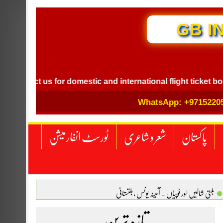
GB INTERNATION
ct us for domestic and international flight ticket booking.
WhatsApp: +9715220
پاکستان
شعر و شاعری
ٹورسٹ انفارمیشن
بلتی شالیں اور ٹوپیاں . آمینہ یونس ،بلتستانی
 نگاہ . محمد اسامہ مہر(ملتان )
تازہ ترین