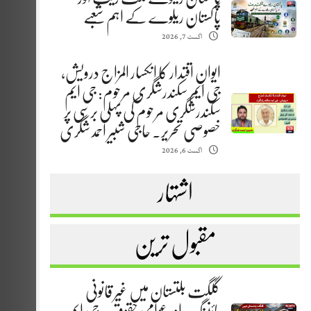
پاکستان ریلوے کے اہم شعبے
اگست 7, 2026
ایوانِ اقتدار کا انکسار المزاج درویش،
جی ایم سکندرشگری مرحوم: جی ایم
سکندرشگری مرحوم کی پہلی برسی پر
خصوصی تحریر. حاجی شبیر احمد شگری
اگست 6, 2026
اشتہار
مقبول ترین
گلگت بلتستان میں غیر قانونی