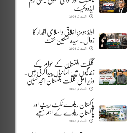
مائننگ اور عوامی حقوق . جی ایم
ایڈووکیٹ
اگست 7, 2026
اولڈ ہومز: اخلاقی و اسلامی اقدار کا
زوال. سیدہ تسکین بخت
اگست 7, 2026
گلگت بلتستان کے عوام کے
زندگیوں میں آسانیاں پیدا کرنی ہیں.
وزیر اعلیٰ گلگت بلتستان امجد حسین
اگست 7, 2026
پاکستان ریلوے ٹکٹ ریٹ اور
پاکستان ریلوے کے اہم شعبے
اگست 7, 2026