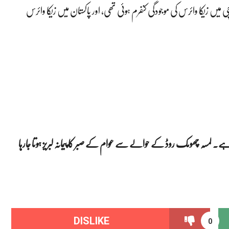
آغا خان یونیورسٹی کے مطابق، 2021-22 میں کراچی میں زیکا وائرس کی موجودگی کنفرم ہوئی تھی، اور پاکستان میں زیکا وائرس
ہے۔ لمسہ چھومک روڈ کے حوالے سے عوام کے صبر کا پیمانہ لبریز ہوتا جارہا
DISLIKE
0