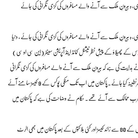
جاری، ہ بیرونِ ملک سے آنے والے مسافروں کی کڑی نگرانی کی جائے
اری، ہ بیرونِ ملک سے آنے والے مسافروں کی کڑی نگرانی کی جائے ، دنیا
 کے پھیلاؤ کے پیشِ نظر نیشنل کمانڈ اینڈ آپریشن سینٹر (این سی او سی)
 نے ہدایت کی ہے کہ بیرونِ ملک سے آنے والے مسافروں کی کڑی نگرانی
کی جائے، اور منکی پوکس کے مشتبہ مریضوں کو خصوصی وارڈز میں قرنطینہ کیا جائے۔پاکستان میں اب تک منکی پوکس کے 9 کیسز سامنے آئے
ض عرب ممالک سے آئے تھے۔ حکام نے وضاحت کی ہے کہ پاکستان میں
اس کے علاوہ، این سی او سی نے بھارتی شہر پونے میں زیکا وائرس کے 80 سے زائد کیسز اور کئی ہلاکتوں کے بعد پاکستان میں بھی الرٹ