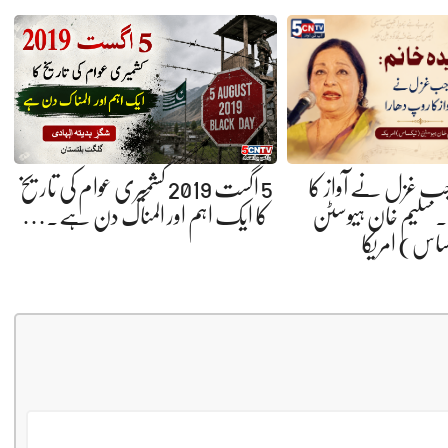
 جب غزل نے آواز کا
5 اگست 2019 کشمیری عوام کی تاریخ
 سلیم خان ہیوسٹن
کا ایک اہم اور المناک دن ہے.…
ساس) امریکا