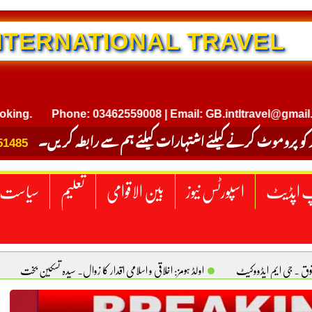
AL TRAVEL
Phone: 03462559008 | Email: GB.intltravel@gmail.com
 کو پروموٹ کرنے کیلئے اشتہارات کیلئے ہم سے رابطہ کریں۔
51485
 اپڈیٹ
اسپورٹس نیوز
بین الاقوامی
تعلیم
سیاست
قوق . جی ایم ایڈووکیٹ
اولڈ ہومز: اخلاقی و اسلامی اقدار کا زوال. سیدہ تسکین بخت
ٹیکساس) امریکا
یومِ استحصالِ کشمیر انجینیئر علی رضوان چوہدری
برقع پوشی اور مرد کی