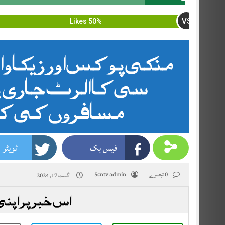
VS
50% Likes
منکی پوکس اور زیکا وائ
سی کا الرٹ جاری، ہ 
مسافروں کی کڑ
فیس بک
ٹویٹر
0 تبصرے
5cntv admin
اگست 17, 2024
اس خبر پر اپنی