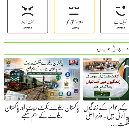
ٹھیک ہے
بہتر ہو سکتی تھی
سخت نا پسند
0 Votes
0 Votes
0 Votes
 پڑھیں
کے عوام کے زندگیوں
پاکستان ریلوے ٹکٹ ریٹ اور پاکستان
ا کرنی ہیں. وزیر اعلیٰ
ریلوے کے اہم شعبے
لگت…