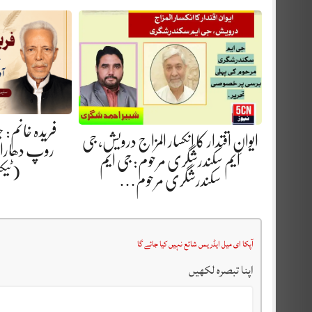
فریدہ خانم:
ایوانِ اقتدار کا انکسار المزاج درویش، جی
روپ دھارا.
ایم سکندرشگری مرحوم: جی ایم
(ٹیک
سکندرشگری مرحوم…
آپکا ای میل ایڈریس شائع نہیں کیا جائے گا
اپنا تبصرہ لکھیں