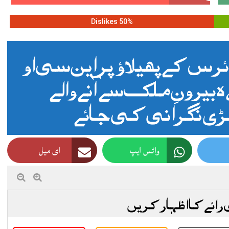
50% Dislikes
رس کے پھیلاؤ پر این سی او
بیرونِ ملک سے آنے والے
ی نگرانی کی جائے
واٹس ایپ
ای میل
 رائے کا اظہار کریں