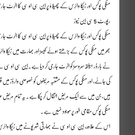
منکی پوکس اور زیکا وائرس کے پھیلاؤ پر این سی او سی کا الرٹ 
رپورٹ 5 سی این نیوز
منکی پوکس اور زیکا وائرس کے پھیلاؤ پر این سی او سی کا الرٹ ج
بھر میں منکی پوکس کے بڑھتے ہوئے کیسز اور بھارت میں زیکا وائرس
نے بارڈر ہیلتھ سروسز کو الرٹ جاری کر دیا ہے۔این سی او سی
ہیں، جن میں سے ایک مریض انتقال کر چکا ہے۔ یہ تمام مری
منکی پوکس مقامی طور پر موجود نہیں ہے۔