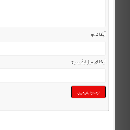
آپکا نام
*
آپکا ای میل ایڈریس
*