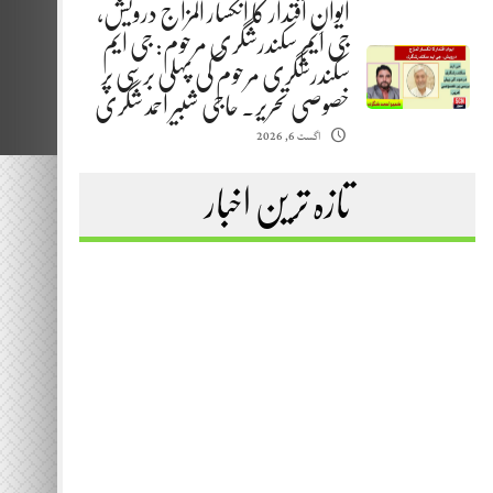
ایوانِ اقتدار کا انکسار المزاج درویش،
جی ایم سکندرشگری مرحوم: جی ایم
سکندرشگری مرحوم کی پہلی برسی پر
خصوصی تحریر. حاجی شبیر احمد شگری
اگست 6, 2026
تازہ ترین اخبار