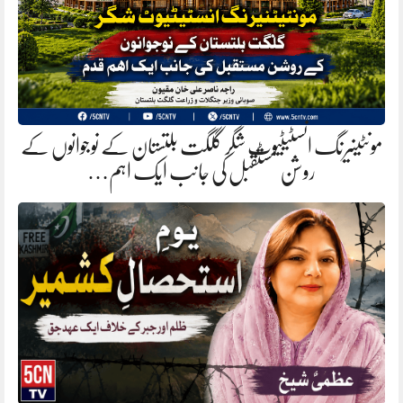
مونٹینیرنگ انسٹیٹیوٹ شگر گلگت بلتستان کے نوجوانوں کے
روشن مستقبل کی جانب ایک اہم…