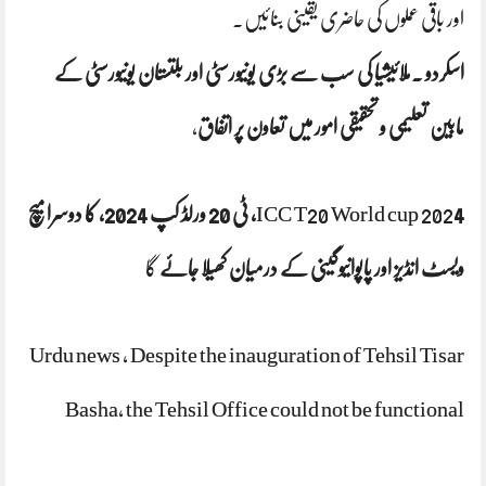
اور باقی عملوں کی حاضری یقینی بنائیں۔
اسکردو ۔ملائیشیا کی سب سے بڑی یونیورسٹی اور بلتستان یونیورسٹی کے
مابین تعلیمی و تحقیقی امور میں تعاون پر اتفاق
،
ICC T20 World cup 202
4، ٹی 20 ورلڈ کپ 2024، کا دوسرا میچ
ویسٹ انڈیز اور پاپوانیوگینی کے درمیان کھیلا جائے
گا
Urdu news ، Despite the inauguration of Tehsil Tisar
Basha, the Tehsil Office could not be functional