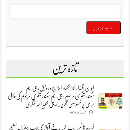
تازہ ترین
ایوانِ اقتدار کا انکسار المزاج درویش، جی ایم
سکندرشگری مرحوم: جی ایم سکندرشگری مرحوم کی پہلی
برسی پر خصوصی تحریر. حاجی شبیر احمد شگری
اگست 6, 2026
فریدہ خانم: جب غزل نے آواز کا روپ دھارا. سلیم