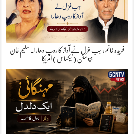
فریدہ خانم: جب غزل نے آواز کا روپ دھارا. سلیم خان
ہیوسٹن (ٹیکساس) امریکا