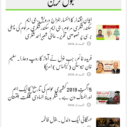
مقبول ترین
ایوانِ اقتدار کا انکسار المزاج درویش، جی ایم
سکندرشگری مرحوم: جی ایم سکندرشگری مرحوم کی پہلی
برسی پر خصوصی تحریر. حاجی شبیر احمد شگری
اگست 6, 2026
فریدہ خانم: جب غزل نے آواز کا روپ دھارا. سلیم
خان ہیوسٹن (ٹیکساس) امریکا
اگست 6, 2026
5 اگست 2019 کشمیری عوام کی تاریخ کا ایک اہم
اور المناک دن ہے. شگر ہدیتہ الہادی گلگت بلتستان
اگست 5, 2026
مہنگائی ایک دلدل. بتول فاطمہ