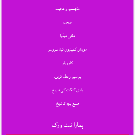
دلچسپ و عجیب
صحت
ملٹی میڈیا
موبائل کمپنیوں ڈیٹا سروسز
کاروبار
ہم سے رابطہ کریں.
وادی گلگت کی تاریخ
ضلع ہنزہ کا تایخ
ہمارا نیٹ ورک