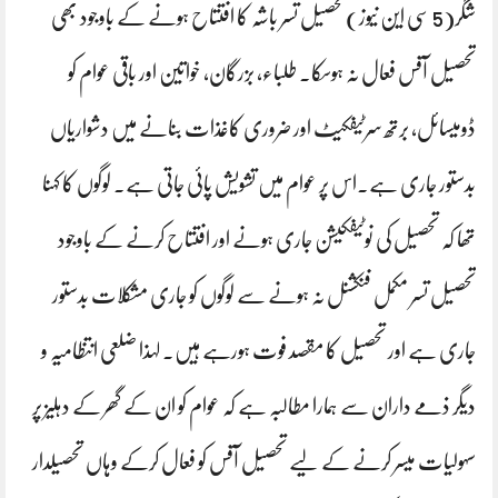
شگر(5 سی این نیوز)تحصیل تسر باشہ کا افتتاح ہونے کے باوجود بھی
تحصیل آفس فعال نہ ہوسکا۔ طلباء، بزرگان، خواتین اور باقی عوام کو
ڈومیسائل، برتھ سرٹیفکیٹ اور ضروری کاغذات بنانے میں دشواریاں
بدستور جاری ہے۔اس پر عوام میں تشویش پائی جاتی ہے۔ لوگوں کا کہنا
تھا کہ تحصیل کی نوٹیفکیشن جاری ہونے اور افتتاح کرنے کے باوجود
تحصیل تسر مکمل فنکشنل نہ ہونے سے لوگوں کو جاری مشکلات بدستور
جاری ہے اور تحصیل کا مقصد فوت ہورہے ہیں۔ لہذا ضلعی انتظامیہ و
دیگر ذمے داران سے ہمارا مطالبہ ہے کہ عوام کو ان کے گھر کے دہلیز پر
سہولیات میسر کرنے کے لیے تحصیل آفس کو فعال کرکے وہاں تحصیلدار