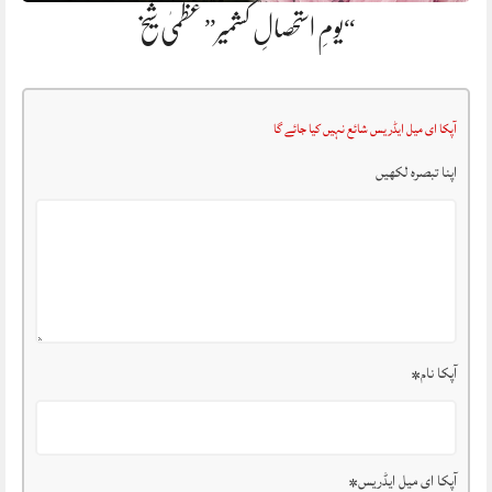
“یومِ استحصالِ کشمیر” عظمیٰ شیخ
آپکا ای میل ایڈریس شائع نہیں کیا جائے گا
اپنا تبصرہ لکھیں
آپکا نام
*
آپکا ای میل ایڈریس
*