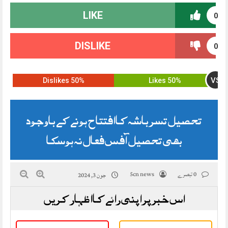
LIKE
0
DISLIKE
0
VS
50% Dislikes
50% Likes
تحصیل تسر باشہ کا افتتاح ہونے کے باوجود
بھی تحصیل آفس فعال نہ ہوسکا
0 تبصرے
5cn news
جون 3, 2024
اس خبر پر اپنی رائے کا اظہار کریں