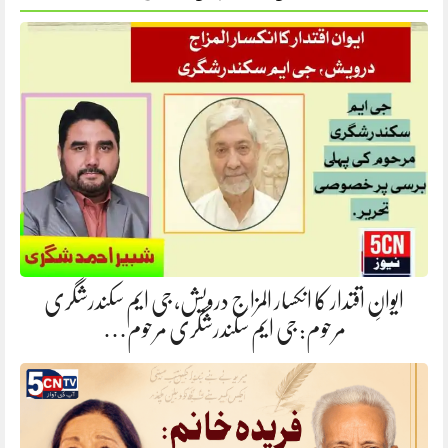
ایوانِ اقتدار کا انکسار المزاج درویش، جی ایم سکندرشگری
مرحوم: جی ایم سکندرشگری مرحوم…