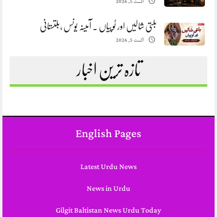
اگست 5, 2026
بلتی شالیں اور ٹوپیاں . آمینہ یونس ،بلتستانی
اگست 5, 2026
تازہ ترین اخبار
English Pages
Latest Urdu News
News in Urdu
Gilgit Baltistan News Urdu Today