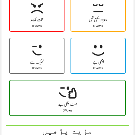
بہتر ہو سکتی تھی
سخت نا پسند
0 Votes
0 Votes
اچھی ہے
ٹھیک ہے
0 Votes
0 Votes
بہت اچھی ہے
0 Votes
مزید پڑھیں