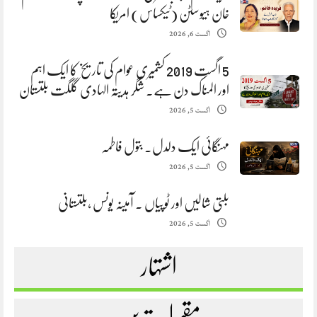
خان ہیوسٹن (ٹیکساس) امریکا
اگست 6, 2026
5 اگست 2019 کشمیری عوام کی تاریخ کا ایک اہم
اور المناک دن ہے. شگر ہدیتہ الہادی گلگت بلتستان
اگست 5, 2026
مہنگائی ایک دلدل. بتول فاطمہ
اگست 5, 2026
بلتی شالیں اور ٹوپیاں . آمینہ یونس ،بلتستانی
اگست 5, 2026
اشتہار