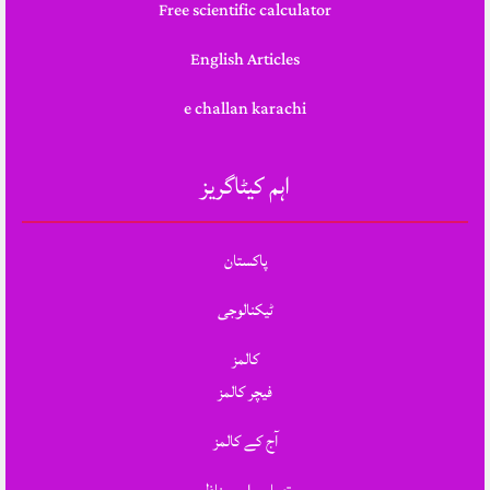
Free scientific calculator
English Articles
e challan karachi
اہم کیٹاگریز
پاکستان
ٹیکنالوجی
کالمز
فیچر کالمز
آج کے کالمز