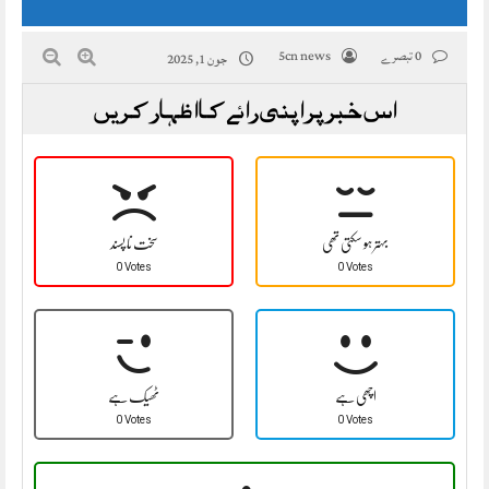
0 تبصرے
5cn news
جون 1, 2025
اس خبر پر اپنی رائے کا اظہار کریں
بہتر ہو سکتی تھی
سخت نا پسند
0 Votes
0 Votes
اچھی ہے
ٹھیک ہے
0 Votes
0 Votes