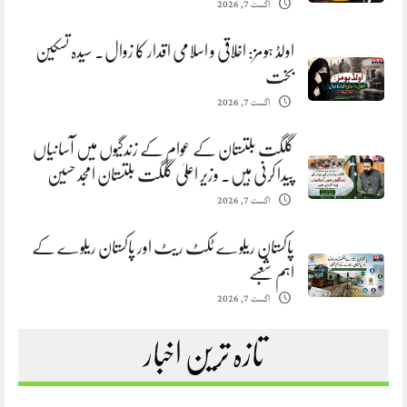
اگست 7, 2026
اولڈ ہومز: اخلاقی و اسلامی اقدار کا زوال. سیدہ تسکین
بخت
اگست 7, 2026
گلگت بلتستان کے عوام کے زندگیوں میں آسانیاں
پیدا کرنی ہیں. وزیر اعلیٰ گلگت بلتستان امجد حسین
اگست 7, 2026
پاکستان ریلوے ٹکٹ ریٹ اور پاکستان ریلوے کے
اہم شعبے
اگست 7, 2026
تازہ ترین اخبار