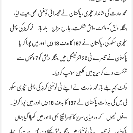
محمد حارث کی شاندار سنچری، پاکستان نے تیسرا ٹی ٹوئنٹی بھی جیت لیا،
بنگلہ دیش کو وائٹ واش شکست، جارح مزاج بلے باز نے کریئر کی پہلی
سنچری سکور کی، پاکستان نے 197 کا ہدف 18 ویں اوور میں پورا کرلیا
پاکستان نے تیسرے ٹی20 انٹرنیشنل میں بنگلہ دیش کو 7 وکٹوں سے
شکست دے کر سیریز میں کلین سوئپ کردیا۔
وکٹ کیپر بلے باز محمد حارث نے اپنے ٹی ٹوئنٹی کریئر کی پہلی سنچری سکور
کی جس کی بدولت پاکستان نے 197 کا ہدف 18 ویں اوور میں پورا کرلیا۔
دونوں ٹیموں کے درمیان سیریز کا تیسرا میچ بھی لاہور میں کھیلا گیا جہاں
پاکستان نے تیسرے ٹی ٹوئنٹی میں بنگلہ دیش کیخلاف ٹاس جیت کر پہلے