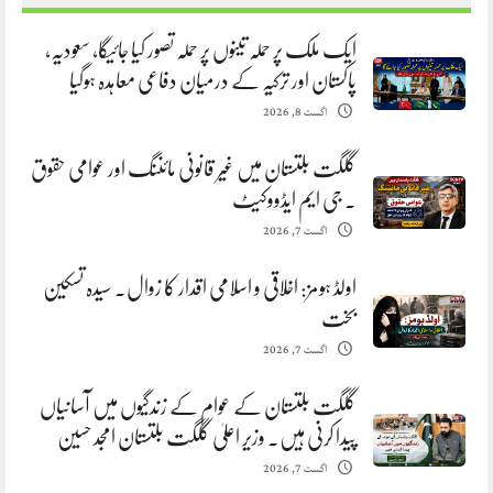
ایک ملک پر حملہ تینوں پر حملہ تصور کیا جائیگا، سعودیہ،
پاکستان اور ترکیہ کے درمیان دفاعی معاہدہ ہوگیا
اگست 8, 2026
گلگت بلتستان میں غیر قانونی مائننگ اور عوامی حقوق
. جی ایم ایڈووکیٹ
اگست 7, 2026
اولڈ ہومز: اخلاقی و اسلامی اقدار کا زوال. سیدہ تسکین
بخت
اگست 7, 2026
گلگت بلتستان کے عوام کے زندگیوں میں آسانیاں
پیدا کرنی ہیں. وزیر اعلیٰ گلگت بلتستان امجد حسین
اگست 7, 2026