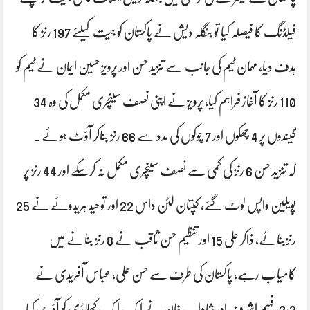
فیلڈنگ کا فیصلہ کیا تو بنگلہ دیش نے پاکستان کو جیت کیلئے 197 رنز کا
ہدف دیا، مہمان ٹیم کی جانب سے تنزید حسن اور پرویز حسین ایمان نے ٹیم کو
110 رنز کا آغاز فراہم کیا، پرویز نے اپنی نصف سینچری مکمل کی وہ 34
گیندوں پر 4 چھکوں اور 7 چوکوں کی مدد سے 66 رنز بناکر آؤٹ ہوئے۔
کہ تنزید حسن 6 رنز کی کمی سے نصف سینچری مکمل نہ کرسکے اور 44 رنز پر
پویلین واپس لوٹ گئے، کپتان لٹن داس 22 اور توحید ہریدوئے نے 25
رنزبنائے، ذاکر علی 15 اور تنظیم حسن ثاقب نے 8 رنز بنانے میں
کامیاب رہے، پاکستان کی طرف سے حسن علی، عباس آفریدی نے
2،2، فہیم اشرف اور شاداب خان نے ایک ایک کھلاڑی کو آؤٹ کیا