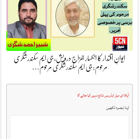
ایوانِ اقتدار کا انکسار المزاج درویش، جی ایم سکندرشگری
مرحوم: جی ایم سکندرشگری مرحوم…
آپکا ای میل ایڈریس شائع نہیں کیا جائے گا
اپنا تبصرہ لکھیں