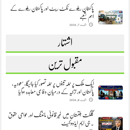
پاکستان ریلوے ٹکٹ ریٹ اور پاکستان ریلوے کے
اہم شعبے
اگست 7, 2026
اشتہار
مقبول ترین
ایک ملک پر حملہ تینوں پر حملہ تصور کیا جائیگا، سعودیہ،
پاکستان اور ترکیہ کے درمیان دفاعی معاہدہ ہوگیا
اگست 8, 2026
گلگت بلتستان میں غیر قانونی مائننگ اور عوامی حقوق
. جی ایم ایڈووکیٹ