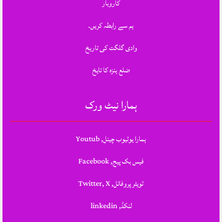
کاروبار
ہم سے رابطہ کریں.
وادی گلگت کی تاریخ
ضلع ہنزہ کا تایخ
ہمارا نیٹ ورک
ہمارا یوٹیوب چینل, Youtub
فیس بک پیج, Facebook
ٹویٹر پروفائل, Twitter, X
لنکڈ, linkedin