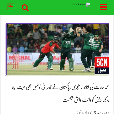
Skip
to
content
محمد حارث کی شاندار سنچری، پاکستان نے تیسرا ٹی ٹوئنٹی بھی جیت لیا،
بنگلہ دیش کو وائٹ واش شکست
رپورٹ، 5 سی این نیوز