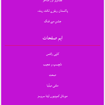
تصاویر اور مناظر
پاکستان ریلوے ٹکٹ ریٹ،
جشنِ مے فنگ
اہم صفحات
کاپی رائٹس
دلچسپ و عجیب
صحت
ملٹی میڈیا
موبائل کمپنیوں ڈیٹا سروسز