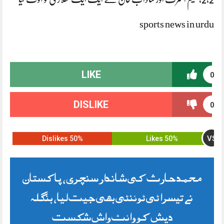
sports news in urdu
LIKE
0
DISLIKE
0
VS
50% Dislikes
50% Likes
محمد حارث کی شاندار سنچری، پاکستان
نے تیسرا ٹی ٹوئنٹی بھی جیت لیا، بنگلہ
دیش کو وائٹ واش شکست