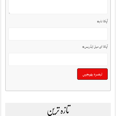
آپکا نام
*
آپکا ای میل ایڈریس
*
تازہ ترین