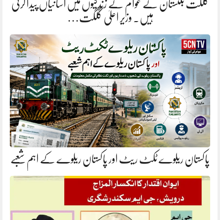
گلگت بلتستان کے عوام کے زندگیوں میں آسانیاں پیدا کرنی
ہیں. وزیر اعلیٰ گلگت…
پاکستان ریلوے ٹکٹ ریٹ اور پاکستان ریلوے کے اہم شعبے