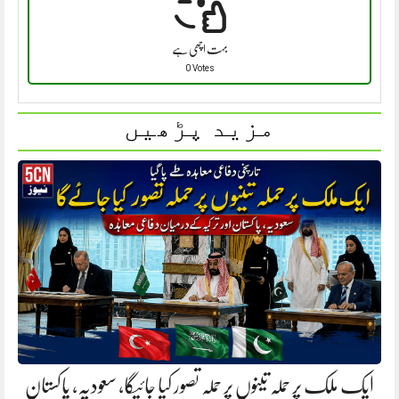
بہت اچھی ہے
0 Votes
مزید پڑھیں
ایک ملک پر حملہ تینوں پر حملہ تصور کیا جائیگا، سعودیہ، پاکستان