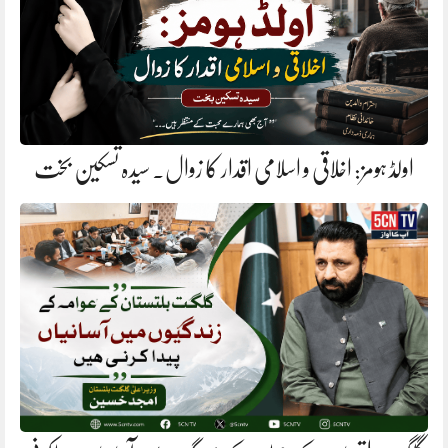
اولڈ ہومز: اخلاقی و اسلامی اقدار کا زوال. سیدہ تسکین بخت