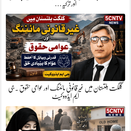
اور ترکیہ…
گلگت بلتستان میں غیر قانونی مائننگ اور عوامی حقوق . جی
ایم ایڈووکیٹ