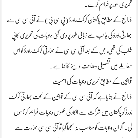
تحریری طور پر فراہم کرے۔
ذرائع کے مطابق پاکستان کرکٹ بورڈ (پی سی بی) نے آئی سی سی سے
بھارتی بورڈ کی جانب سے زبانی طور پر دی گئی وجوہات کی تحریری کاپی
طلب کی تھی، جس کے بعد آئی سی سی نے بھارتی کرکٹ بورڈ کو اس
معاملے میں تفصیلی وضاحت دینے کا کہا ہے۔
قوانین کے مطابق تحریری وجوہات کی اہمیت
ذرائع نے بتایا ہے کہ آئی سی سی کے قوانین کے تحت بھارتی کرکٹ
بورڈ کو پاکستان میں شرکت سے انکار کی ٹھوس وجوہات فراہم کرنا ہوں
گی۔ اگر ان وجوہات کو مناسب نہ سمجھا گیا تو آئی سی سی بھارت سے