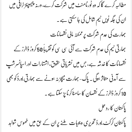
مطالبہ کرے گا کہ وہ ٹورنامنٹ میں شرکت کرے، ورنہ چیمپئنز ٹرافی میں
ان کی جگہ نویں ٹیم شامل کی جا سکتی ہے۔
بھارت کی عدم شرکت پر ممکنہ مالی نقصانات
بھارتی ٹیم کی عدم شرکت سے آئی سی سی کو تقریباً 50 کروڑ ڈالرز کے
نقصانات کا خدشہ ہے، جس میں نشریاتی حقوق، اشتہارات اور اسپانسرشپ
سے آمدنی متاثر ہوگی۔ پاک-بھارت میچز نہ ہونے سے بھارتی بورڈ کو بھی
10 کروڑ ڈالرز کے نقصان کا سامنا کرنا پڑ سکتا ہے۔
پاکستان کا ردعمل
پاکستان کرکٹ بورڈ تحریری وجوہات ملنے پر ان کے حق میں ٹھوس شواہد