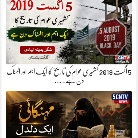
5 اگست 2019 کشمیری عوام کی تاریخ کا ایک اہم اور المناک
دن ہے.…