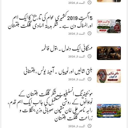
اگست 6, 2026
5 اگست 2019 کشمیری عوام کی تاریخ کا ایک اہم
اور المناک دن ہے. شگر ہدیتہ الہادی گلگت بلتستان
اگست 5, 2026
مہنگائی ایک دلدل. بتول فاطمہ
اگست 5, 2026
بلتی شالیں اور ٹوپیاں . آمینہ یونس ،بلتستانی
اگست 5, 2026
مونٹینیرنگ انسٹیٹیوٹ شگر گلگت بلتستان کے
نوجوانوں کے روشن مستقبل کی جانب ایک اہم قدم،
راجہ ناصر علی خان مقپون صوبائی وزیر جنگلات و
زراعت گلگت بلتستان
اگست 5, 2026