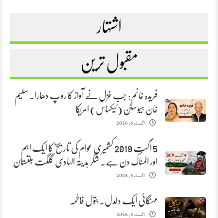
اشتہار
مقبول ترین
فریدہ خانم: جب غزل نے آواز کا روپ دھارا. سلیم
خان ہیوسٹن (ٹیکساس) امریکا
اگست 6, 2026
5 اگست 2019 کشمیری عوام کی تاریخ کا ایک اہم
اور المناک دن ہے. شگر ہدیتہ الہادی گلگت بلتستان
اگست 5, 2026
مہنگائی ایک دلدل. بتول فاطمہ
اگست 5, 2026