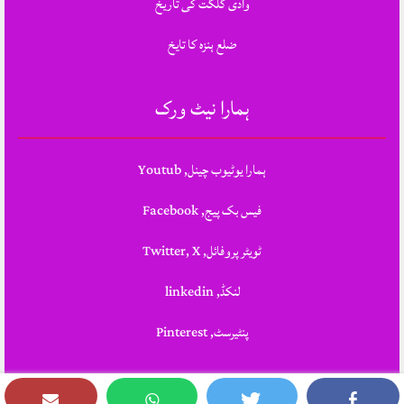
وادی گلگت کی تاریخ
ضلع ہنزہ کا تایخ
ہمارا نیٹ ورک
ہمارا یوٹیوب چینل, Youtub
فیس بک پیج, Facebook
ٹویٹر پروفائل, Twitter, X
لنکڈ, linkedin
پنٹیرسٹ, Pinterest
Theme Designed & Developed By
STYLOTHEMES