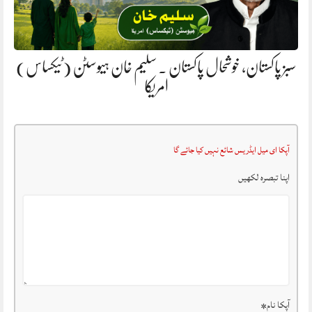
سبز پاکستان، خوشحال پاکستان . سلیم خان ہیوسٹن (ٹیکساس)
امریکا
آپکا ای میل ایڈریس شائع نہیں کیا جائے گا
اپنا تبصرہ لکھیں
آپکا نام
*