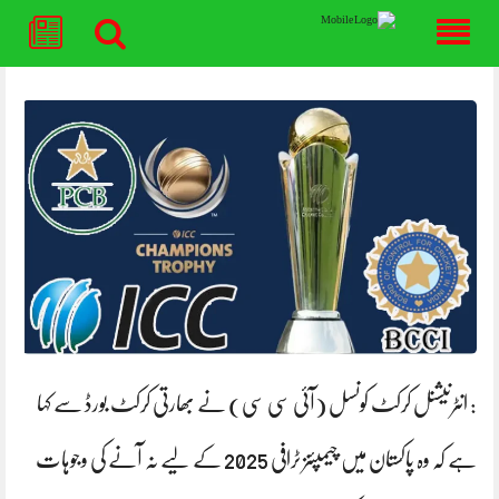
Skip
to
content
: انٹرنیشنل کرکٹ کونسل (آئی سی سی) نے بھارتی کرکٹ بورڈ سے کہا
ہے کہ وہ پاکستان میں چیمپئنز ٹرافی 2025 کے لیے نہ آنے کی وجوہات