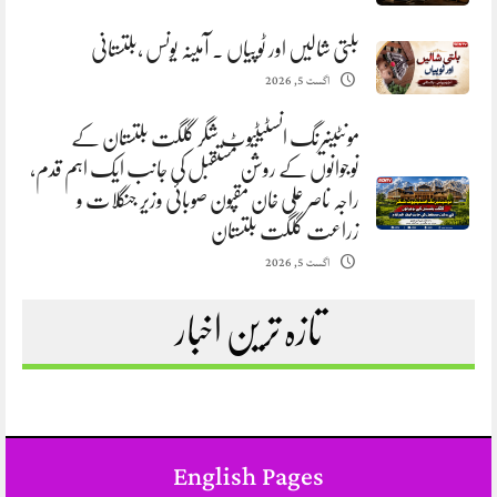
بلتی شالیں اور ٹوپیاں . آمینہ یونس ،بلتستانی
اگست 5, 2026
مونٹینیرنگ انسٹیٹیوٹ شگر گلگت بلتستان کے
نوجوانوں کے روشن مستقبل کی جانب ایک اہم قدم،
راجہ ناصر علی خان مقپون صوبائی وزیر جنگلات و
زراعت گلگت بلتستان
اگست 5, 2026
تازہ ترین اخبار
English Pages