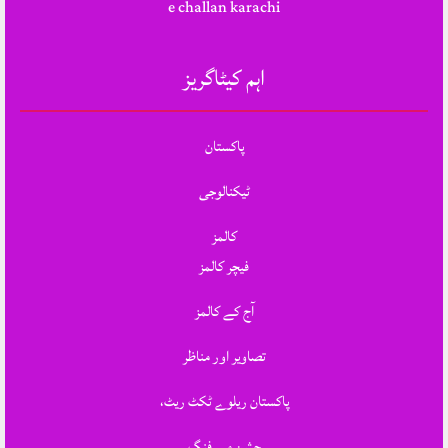
e challan karachi
اہم کیٹاگریز
پاکستان
ٹیکنالوجی
کالمز
فیچر کالمز
آج کے کالمز
تصاویر اور مناظر
پاکستان ریلوے ٹکٹ ریٹ،
جشنِ مے فنگ