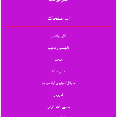
اہم صفحات
کاپی رائٹس
دلچسپ و عجیب
صحت
ملٹی میڈیا
موبائل کمپنیوں ڈیٹا سروسز
کاروبار
ہم سے رابطہ کریں.