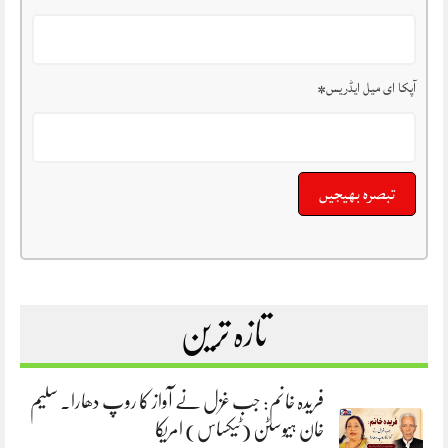
آپکا ای میل ایڈریس
*
تازہ ترین
فریدہ خانم: جب غزل نے آواز کا روپ دھارا. سلیم
خان ہیوسٹن (ٹیکساس) امریکا