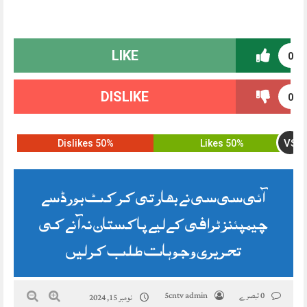
LIKE
0
DISLIKE
0
VS
50% Dislikes
50% Likes
آئی سی سی نے بھارتی کرکٹ بورڈ سے
چیمپئنز ٹرافی کے لیے پاکستان نہ آنے کی
تحریری وجوہات طلب کر لیں
0 تبصرے
5cntv admin
نومبر 15, 2024