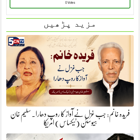
0 Votes
مزید پڑھیں
فریدہ خانم: جب غزل نے آواز کا روپ دھارا. سلیم خان
ہیوسٹن (ٹیکساس) امریکا