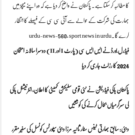
کا مطالبہ کر سکتا ہے۔ پاکستان نے واضح کر دیا ہے کہ وہ اپنے میچز میں
بھارت کی شرکت کے حوالے سے آئی سی سی کے فیصلے کا انتظار
کرے گا۔urdu-news-560، sport news in urdu
فیڈرل بورڈ نے ایس ایس سی (پارٹ I اور II) دوسرا سالانہ امتحان
2024 کا رزلٹ جاری کر دیا
پاکستان ہاکی فیڈریشن نے نئی قومی سلیکشن کمیٹی کا اعلان، انٹرنیشنل ہاکی
کی سرگرمیاں بحال کرنے کی کوششیں
دبئی: سابق بھارتی ٹینس سٹار ثانیہ مرزا دبئی سپورٹس کونسل کی سفیر مقرر