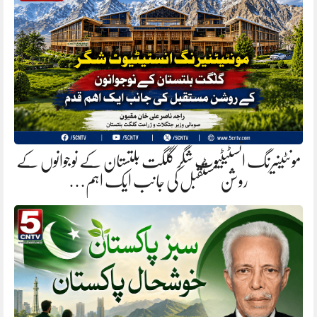
مونٹینیرنگ انسٹیٹیوٹ شگر گلگت بلتستان کے نوجوانوں کے
روشن مستقبل کی جانب ایک اہم…