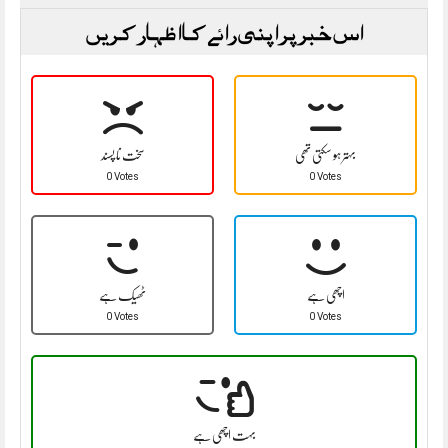
اس خبر پر اپنی رائے کا اظہار کریں
بہتر ہو سکتی تھی
سخت نا پسند
0 Votes
0 Votes
اچھی ہے
ٹھیک ہے
0 Votes
0 Votes
بہت اچھی ہے