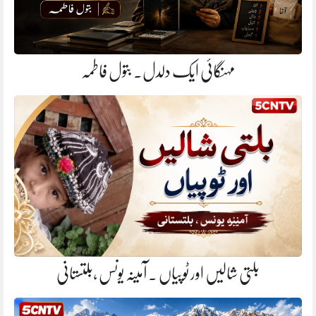
مہنگائی ایک دلدل. بتول فاطمہ
بلتی شالیں اور ٹوپیاں . آمینہ یونس ،بلتستانی