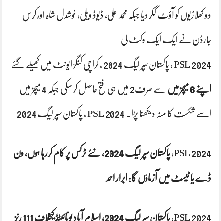
دو کھلاڑیوں کو آؤٹ ککر دیا جبکہ محمد علی، ڈیوڈ ویلی، خوشدل شاہ اور کرس
جارڈن نے ایک ایک وکٹ لی
PSL 2024 ، پاکستان سپر لیگ 2024 ، کراچی کنگز ایونٹ میں کھیلے گئے
اپنے 6 میچز میں
سے صرف2 میں ہی فتح حاصل کر سکی جبکہ 4 میچز میں
اسے شکست کا منہ دیکھنا پڑا. PSL 2024 ، پاکستان سپر لیگ 2024
PSL 2024،
پاکستان سپر لیگ 2024، نئے ٹرکس پر کام کررہا ہوں، ون
ڈے یا ٹیسٹ میں آزماؤں گا: ابرار احمد
PSL 2024،
پاکستان سپر لیگ 2024، اسلام آباد یونائیٹڈ کیخلاف 111 رنز