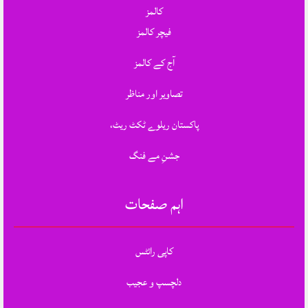
کالمز
فیچر کالمز
آج کے کالمز
تصاویر اور مناظر
پاکستان ریلوے ٹکٹ ریٹ،
جشنِ مے فنگ
اہم صفحات
کاپی رائٹس
دلچسپ و عجیب