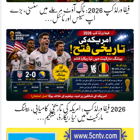
فیفا ورلڈ کپ 2026: ناک آؤٹ مرحلے میں سنسنی، بڑے
اپ سیٹس اور ٹائٹل…
2026 فیفا ورلڈ کپ: امریکہ کی تاریخی کامیابی، بیٹنگ
مارکیٹ میں نیا ریکارڈ، بیلجیم…