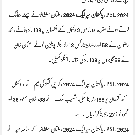
PSL 2024 ،
پاکستان سپر لیگ 2024
،
ملتان سلطانز نے پہلے بیٹنگ
کرتے ہوئے مقررہ اوورز میں 3 وکٹوں کے نقصان پر 189 رنز بنائے، محمد
رضوان نے 58 اور رضا ہینڈرکس 13 رنز بناکر پویلین لوٹے، عثمان خان
نے 59 گیندوں پر 106 رنز کی شاندار اننگز کھیلی۔
PSL 2024 ، پاکستان سپر لیگ 2024 ، کراچی کنگز کی ٹیم نے 7 وکٹوں
کے نقصان پر 169 رنز بنا سکی، شعیب ملک نے 38، شان مسعود 36 اور
محمود نواز 27 رنز بنا کر نمایاں رہے۔
PSL 2024 ، پاکستان سپر لیگ 2024 ، ملتان سلطانز کے اسامہ میر نے