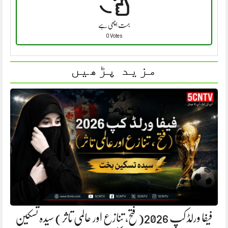
بہت اچھی ہے
0 Votes
مزید پڑھیں
فیفا ورلڈ کپ 2026(فتح، تنازع اور عالمی تاثر) سیدہ تسکین