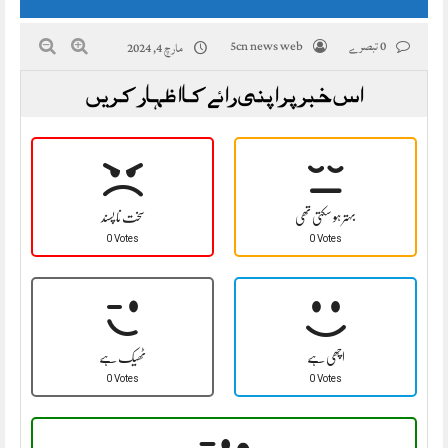
0 تبصرے
5cn news web
مارچ 4, 2024
اس خبر پر اپنی رائے کا اظہار کریں
بہتر ہو سکتی تھی
سخت نا پسند
0 Votes
0 Votes
اچھی ہے
ٹھیک ہے
0 Votes
0 Votes