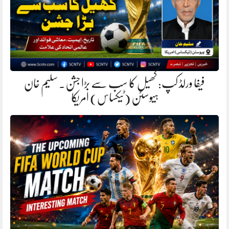
فیفا ورلڈ کپ: کھیل کا سب سے بڑا جشن. سلیم خان
ہیوسٹن (ٹیکساس) امریکا