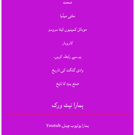
صحت
ملٹی میڈیا
موبائل کمپنیوں ڈیٹا سروسز
کاروبار
ہم سے رابطہ کریں.
وادی گلگت کی تاریخ
ضلع ہنزہ کا تایخ
ہمارا نیٹ ورک
ہمارا یوٹیوب چینل, Youtub