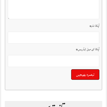
آپکا نام
*
آپکا ای میل ایڈریس
*