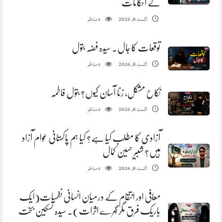
کے احکامات
مناظر
اگست 8, 2026
0
توقعات کا جال. سیدہ فضہ بتول
مناظر
اگست 8, 2026
0
نکاح مشکل، زنا آسان کیوں؟ بتول فاطمہ
مناظر
اگست 8, 2026
0
آزادی کا مطلب کیا ہے؟ کیا ہم پاکستانی عوام آزاد
ہیں؟ شبیر حسین کمال
مناظر
اگست 8, 2026
0
معافی اور انتقام کے درمیان انسانی نفسیات(ایک
باریک فرق مگر گہرے اثرات). سیدہ تسکین بخت