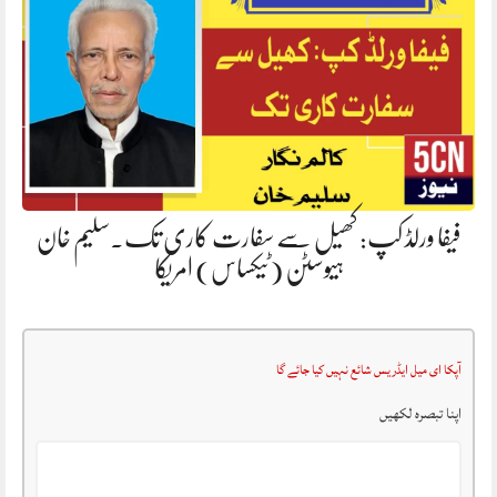
فیفا ورلڈ کپ: کھیل سے سفارت کاری تک۔سلیم خان
ہیوسٹن (ٹیکساس) امریکا
آپکا ای میل ایڈریس شائع نہیں کیا جائے گا
اپنا تبصرہ لکھیں