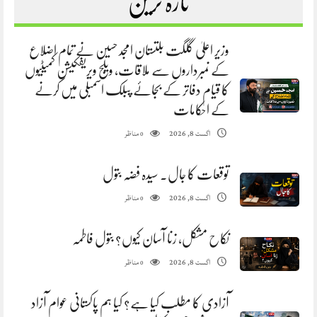
تازہ ترین
وزیر اعلیٰ گلگت بلتستان امجد حسین نے تمام اضلاع
کے نمبرداروں سے ملاقات، ویلج ویریفکیشن کمیٹیوں
کا قیام دفاتر کے بجائے پبلک اسمبلی میں کرنے
کے احکامات
مناظر
اگست 8, 2026
0
توقعات کا جال. سیدہ فضہ بتول
مناظر
اگست 8, 2026
0
نکاح مشکل، زنا آسان کیوں؟ بتول فاطمہ
مناظر
اگست 8, 2026
0
آزادی کا مطلب کیا ہے؟ کیا ہم پاکستانی عوام آزاد