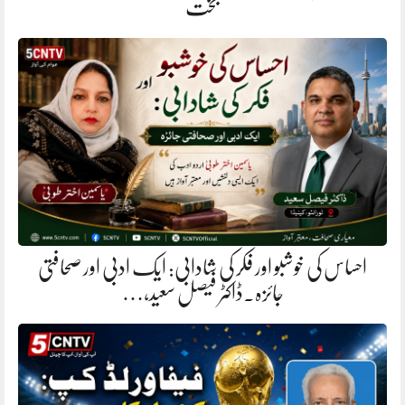
بخت
احساس کی خوشبو اور فکر کی شادابی: ایک ادبی اور صحافتی
جائزہ.ڈاکٹر فیصل سعید،…