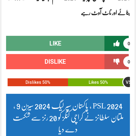
بنا ئے اور ناٹ آوٹ رہے
LIKE
0
DISLIKE
0
VS
50% Dislikes
50% Likes
PSL 2024 ، پاکستان سپر لیگ 2024 سیزن 9 ،
ملتان سلطانز نے کراچی کنگز کو 20 رنز سے شکست
دے دیا