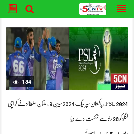
Skip
to
content
184
PSL 2024 ، پاکستان سپر لیگ 2024 سیزن 9 ، ملتان سلطانز نے کراچی
کنگز کو 20 رنز سے شکست دے دیا
رپورٹ، 5 سی این اسپورٹس