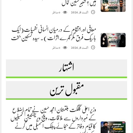
ہیں؟ شبیر حسین کمال
مناظر
اگست 8, 2026
0
معافی اور انتقام کے درمیان انسانی نفسیات(ایک
باریک فرق مگر گہرے اثرات). سیدہ تسکین بخت
مناظر
اگست 8, 2026
0
اشتہار
مقبول ترین
وزیر اعلیٰ گلگت بلتستان امجد حسین نے تمام اضلاع
کے نمبرداروں سے ملاقات، ویلج ویریفکیشن کمیٹیوں
کا قیام دفاتر کے بجائے پبلک اسمبلی میں کرنے