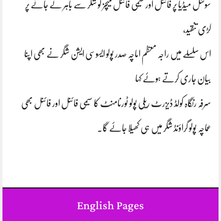
سوشل میڈیا پر فائنل اور سیمی فائنل میچز کو شگر سے باہر لے جانے پر
کڑی تنقید،
اس سلسلے میں راجہ معظم اماچہ صدر پولو ایسوسی ایشن شگر نے بھی اپنا
بیان جاری کرتے ہوئے کہا
سرفہ رنگاہ کولڈ ڈیزرٹ ریلی پولو ٹورنامنٹ کا سیمی فائنل اور فائنل بھی
عماچہ پولو گراؤنڈ شگر میں ہی کھیلا جائے گا۔
English Pages