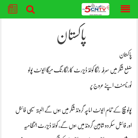
Skip
to
content
پاکستان
پاکستان
ضلع شگر میں سرفہ رنگا کولڈ ڈیزرٹ کارنگارنگ میگا ایونٹ پولو
ٹورنامنٹ اپنے عروج پر
پولو میچ کے تمام ایونٹ اماچہ گرونڈ شگر میں ہوں گے البتہ سیمی فائنل
اور فائنل سکردو شاہین گرونڈ میں ہوں گے، کولڈ ڈیزرٹ انتظامیہ