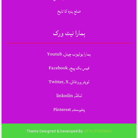
ضلع ہنزہ کا تایخ
ہمارا نیٹ ورک
ہمارا یوٹیوب چینل, Youtub
فیس بک پیج, Facebook
ٹویٹر پروفائل, Twitter, X
لنکڈ, linkedin
پنٹیرسٹ, Pinterest
Theme Designed & Developed By
STYLOTHEMES