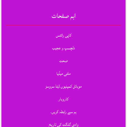
اہم صفحات
کاپی رائٹس
دلچسپ و عجیب
صحت
ملٹی میڈیا
موبائل کمپنیوں ڈیٹا سروسز
کاروبار
ہم سے رابطہ کریں.
وادی گلگت کی تاریخ