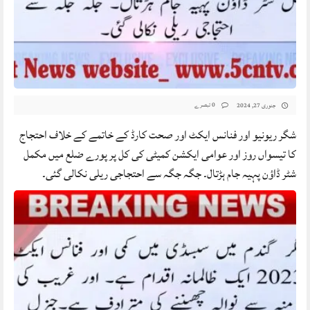
0 تبصرے
جنوری 27, 2024
شگر ریونیو اور فنانس ایکٹ اور صحت کارڈ کے خاتمے کے خلاف احتجاج
کا تیسواں روز اور عوامی ایکشن کمیٹی کی کل پر پورے ضلع میں مکمل
شٹر ڈاؤن پہیہ جام ہڑتال۔ جگہ جگہ سے احتجاجی ریلی نکالی گئی۔