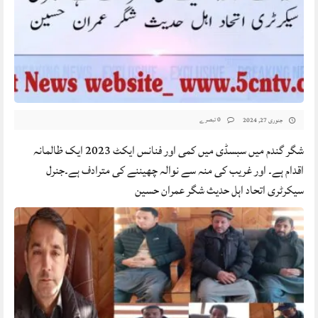
0 تبصرے
جنوری 27, 2024
شگر گندم میں سبسڈی میں کمی اور فنانس ایکٹ 2023 ایک ظالمانہ
اقدام ہے۔ اور غریب کی منہ سے نوالہ چھیننے کی مترادف ہے۔جنرل
سیکرٹری اتحاد اہل حدیث شگر عمران حسین