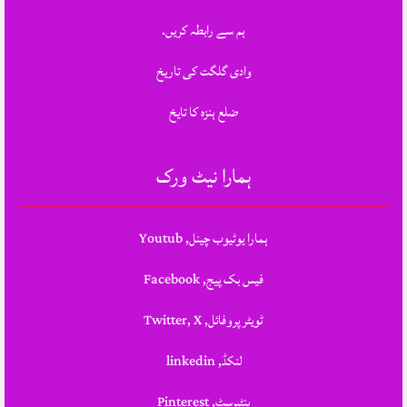
ہم سے رابطہ کریں.
وادی گلگت کی تاریخ
ضلع ہنزہ کا تایخ
ہمارا نیٹ ورک
ہمارا یوٹیوب چینل, Youtub
فیس بک پیج, Facebook
ٹویٹر پروفائل, Twitter, X
لنکڈ, linkedin
پنٹیرسٹ, Pinterest