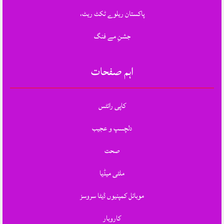
پاکستان ریلوے ٹکٹ ریٹ،
جشنِ مے فنگ
اہم صفحات
کاپی رائٹس
دلچسپ و عجیب
صحت
ملٹی میڈیا
موبائل کمپنیوں ڈیٹا سروسز
کاروبار