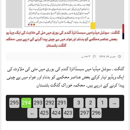
0 تبصرے
جنوری 26, 2024
گلگت . سوشل میڈیا میں سبسڈائزڈ گندم کی بوری میں مٹی کی ملاوٹ کی
ایک ویڈیو تیار کرکے بعض عناصر محکمے کو بدنام اور عوام میں بے چینی
پیدا کرنے کے درپے ہیں۔ محکمہ خوراک گلگت بلتستان
295
294
293
292
291
3
2
1
→
…
←
425
424
423
297
296
…