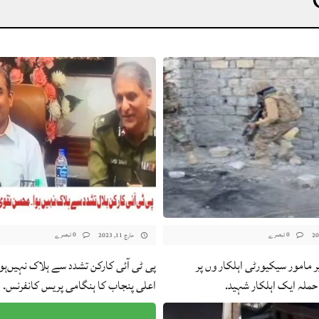
0 تبصرے
0 تبصرے
مارچ 11, 2023
ر مامور سیکیورٹی اہلکار وں پر
پی ٹی آئی کارکن تشدد سے ہلاک نہیں‌ہوا،
حملہ ایک اہلکار شہید.
اعلی پنجاب کا ہنگامی پریس کانفرنس.