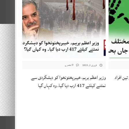
0 تبصرے
فروری 1, 2023
ین افراد
وزیر اعظم برہم، خیبرپختونخوا کو دہشگردی سے
نمٹنے کیلئے 417 ارب دیا گیا۔ وہ کہاں گیا