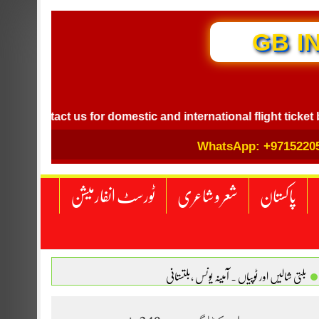
GB I
Contact us for domestic and international flight ticket book
WhatsApp: +9715220
پاکستان
شعر و شاعری
ٹورسٹ انفارمیشن
بلتی شالیں اور ٹوپیاں . آمینہ یونس ،بلتستانی
 نگاہ . محمد اسامہ مہر(ملتان )