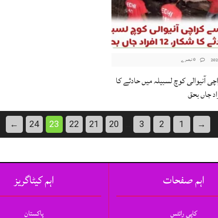
0 تبصرے
چی آنیوالی کوچ لسبیلہ میں حادثے کا
←
24
23
22
21
20
3
2
1
→
…
اہم صفحات
اہم کیٹاگریز
کاپی رائٹس
پاکستان