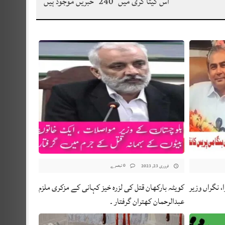
اس کیٹا گری میں
240
خبریں موجود ہیں
0 تبصرے
فروری 23, 2023
 نگراں وزیر
کویٹہ بارکھان قتل کی لزرہ خیز کہانی کے مزکری ملزم
عبدالرحمان کھتران گرفتار ۔