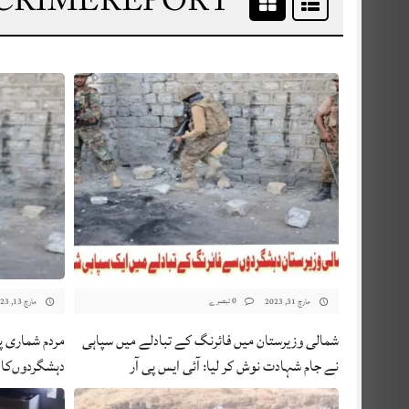
0 تبصرے
مارچ 31, 2023
مارچ 13, 2023
شمالی وزیرستان میں فائرنگ کے تبادلے میں سپاہی
مردم شماری پ
نے جام شہادت نوش کر لیا: آئی ایس پی آر
دہشگردوں‌کا 