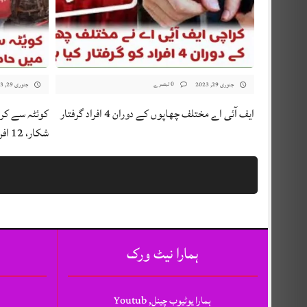
0 تبصرے
جنوری 29, 2023
جنوری 29, 2023
ایف آئی اے مختلف چھاپوں کے دوران 4 افراد گرفتار
کوئٹہ سے کرا
شکار، 12 افراد جاں بحق
ہمارا نیٹ ورک
ہمارا یوٹیوب چینل, Youtub