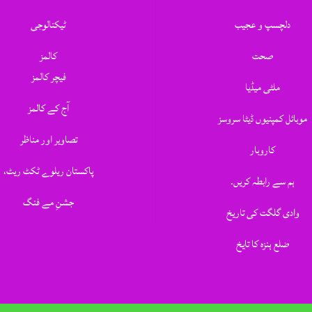
دلچسپ و عجیب
ٹیکنالوجی
صحت
کالمز
فیچر کالمز
ملٹی میڈیا
آج کے کالمز
موبائل کمپنیوں ڈیٹا سروسز
تصاویر اور مناظر
کاروبار
پاکستان ریلوے ٹکٹ ریٹ،
ہم سے رابطہ کریں.
جشنِ مے فنگ
وادی گلگت کی تاریخ
ضلع ہنزہ کا تایخ