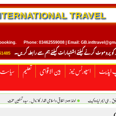
NTERNATIONAL TRAVEL
ing.
Phone: 03462559008 | Email: GB.intltravel@gmail.c
 کو پروموٹ کرنے کیلئے اشتہارات کیلئے ہم سے رابطہ کریں۔
51485
 اپڈیٹ
اسپورٹس نیوز
بین الاقوامی
تعلیم
سیاست
قوق . جی ایم ایڈووکیٹ
اولڈ ہومز: اخلاقی و اسلامی اقدار کا زوال. سیدہ تسکین بخت
ٹیکساس) امریکا
یومِ استحصالِ کشمیر انجینیئر علی رضوان چوہدری
برقع پوشی اور مرد کی