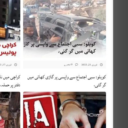
0 تبصرے
فروری 21, 2023
فروری 17, 2023
کوہلو: سبی اجتماع سے واپسی پر گاڑی کھائی میں
کراچی میں نا
گر گئی،
دفتر پر حملہ