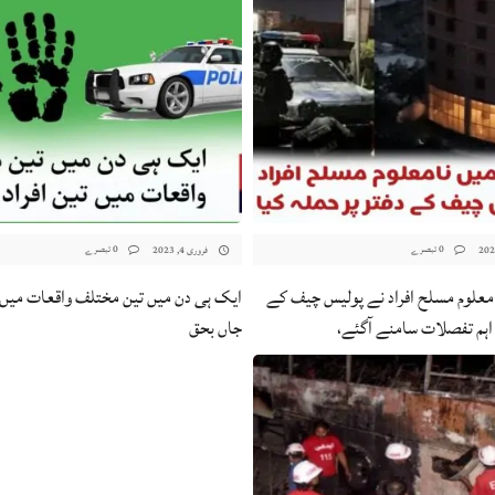
0 تبصرے
0 تبصرے
فروری 4, 2023
معلوم مسلح افراد نے پولیس چیف کے
ایک ہی دن میں تین مختلف واقعات میں ت
، اہم تفصلات سامنے آگئے،
جاں بحق