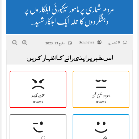
مردم شماری پر مامور سیکیورٹی اہلکار وں پر
دہشگردوں‌کا حملہ ایک اہلکار شہید.
0 تبصرے
5cn news
مارچ 13, 2023
اس خبر پر اپنی رائے کا اظہار کریں
بہتر ہو سکتی تھی
سخت نا پسند
0 Votes
0 Votes
اچھی ہے
ٹھیک ہے