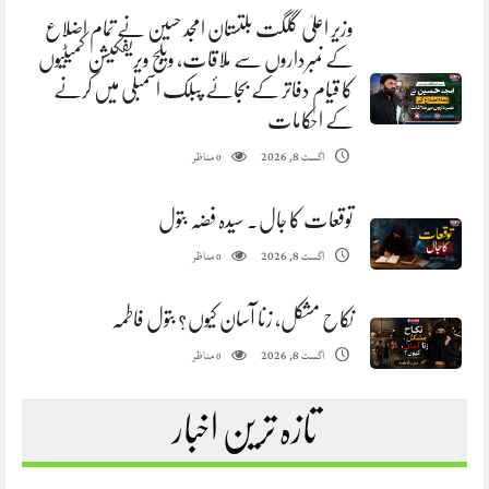
وزیر اعلیٰ گلگت بلتستان امجد حسین نے تمام اضلاع
کے نمبرداروں سے ملاقات، ویلج ویریفکیشن کمیٹیوں
کا قیام دفاتر کے بجائے پبلک اسمبلی میں کرنے
کے احکامات
مناظر
اگست 8, 2026
0
توقعات کا جال. سیدہ فضہ بتول
مناظر
اگست 8, 2026
0
نکاح مشکل، زنا آسان کیوں؟ بتول فاطمہ
مناظر
اگست 8, 2026
0
تازہ ترین اخبار