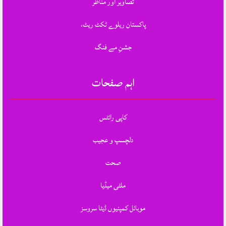
تصاویر اور مناظر
پاکستان ریلوے ٹکٹ ریٹ،
جشنِ مے فنگ
اہم صفحات
کاپی رائٹس
دلچسپ و عجیب
صحت
ملٹی میڈیا
موبائل کمپنیوں ڈیٹا سروسز