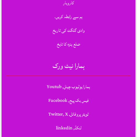
کاروبار
ہم سے رابطہ کریں.
وادی گلگت کی تاریخ
ضلع ہنزہ کا تایخ
ہمارا نیٹ ورک
ہمارا یوٹیوب چینل, Youtub
فیس بک پیج, Facebook
ٹویٹر پروفائل, Twitter, X
لنکڈ, linkedin