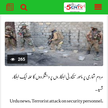
Skip
to
content
265
مردم شماری پر مامور سیکیورٹی اہلکار وں پر دہشگردوں‌کا حملہ ایک اہلکار
شہید.
Urdu news, Terrorist attack on security personnel,