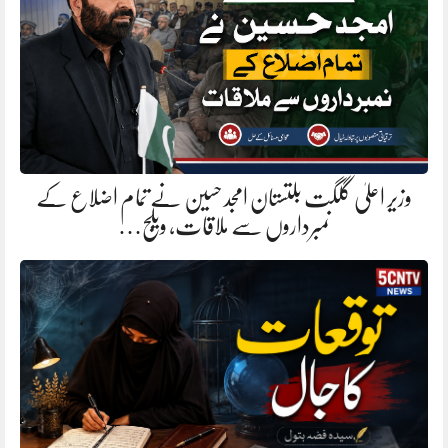
وزیر اعلیٰ گلگت بلتستان امجد حسین نے تمام اضلاع کے
نمبرداروں سے ملاقات، ویلج…