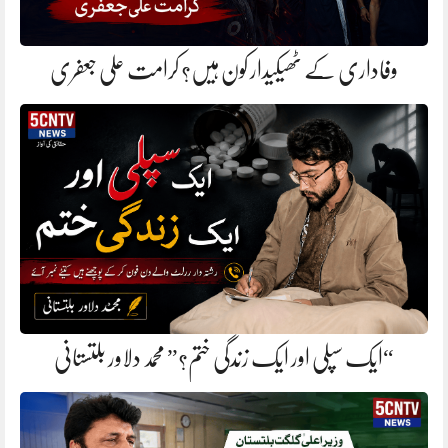
وفاداری کے ٹھیکیدار کون ہیں؟ کرامت علی جعفری
“ایک سپلی اور ایک زندگی ختم؟” محمد دلاور بلتستانی