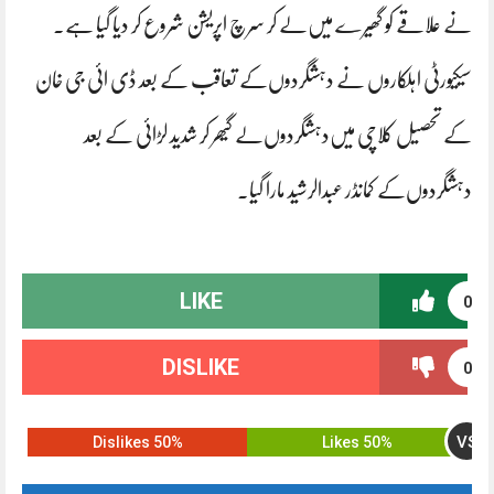
نے علاقے کو گھیرے میں‌لے کر سرچ اپریشن شروع کر دیا گیا ہے.
سیکیورٹی اہلکاروں نے دہشگردوں‌کے تعاقب کے بعد ڈی ائی جی خان
کے تحصیل کلاچی میں‌دہشگردوں‌لے گیھر کر شدید لڑائی کے بعد
دہشگردوں‌کے کمانڈر عبدالرشید مارا گیا.
LIKE
0
DISLIKE
0
VS
50% Dislikes
50% Likes