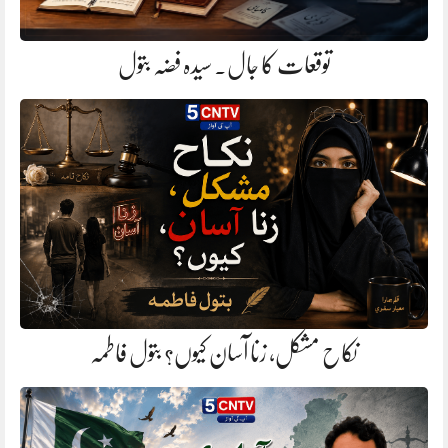
توقعات کا جال. سیدہ فضہ بتول
نکاح مشکل، زنا آسان کیوں؟ بتول فاطمہ