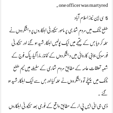
one officer was martyred.
5 سی این نیوز اسلام آباد
ضلع ٹانک میں‌مردم شماری پر مامور سیکیورٹی اہلکارو ں‌پر دہشگردوں‌نے
حملہ کر دیا جس کے نتیجے میں ایک پولیس اہلکار شہید ہو گئے اور سیکیورٹی
فورسز کی جوابی کاروائی میں‌دہشگردوں کے کمانڈر مارا گیا، پاک فوج کے
شعبہ تعلقات عامہ کے مطابق مردم شماری کے سلسلے میں‌ٹیم ضلع
ٹانک میں پہنچے تو دہشگردوں‌نے حملہ کیا اور جس سے ایک اہلکار شہید ہو
گئے .
ڈی جی ائی ایس پی ار کے مطابق واقع کے فوری بعد سیکیورٹی اہلکاروں