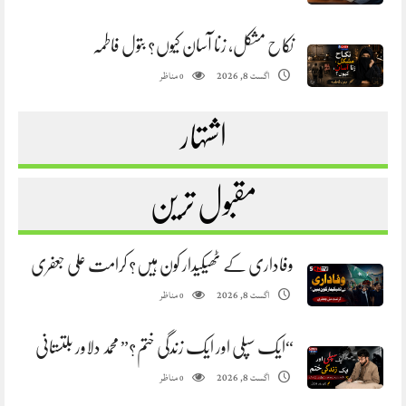
نکاح مشکل، زنا آسان کیوں؟ بتول فاطمہ
مناظر
اگست 8, 2026
0
اشتہار
مقبول ترین
وفاداری کے ٹھیکیدار کون ہیں؟ کرامت علی جعفری
مناظر
اگست 8, 2026
0
“ایک سپلی اور ایک زندگی ختم؟” محمد دلاور بلتستانی
مناظر
اگست 8, 2026
0