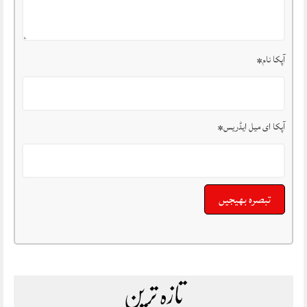
آپکا نام
*
آپکا ای میل ایڈریس
*
تازہ ترین