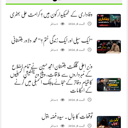
وفاداری کے ٹھیکیدار کون ہیں؟ کرامت علی جعفری
مناظر
اگست 8, 2026
0
“ایک سپلی اور ایک زندگی ختم؟” محمد دلاور بلتستانی
مناظر
اگست 8, 2026
0
وزیر اعلیٰ گلگت بلتستان امجد حسین نے تمام اضلاع
کے نمبرداروں سے ملاقات، ویلج ویریفکیشن کمیٹیوں
کا قیام دفاتر کے بجائے پبلک اسمبلی میں کرنے
کے احکامات
مناظر
اگست 8, 2026
0
توقعات کا جال. سیدہ فضہ بتول
مناظر
اگست 8, 2026
0