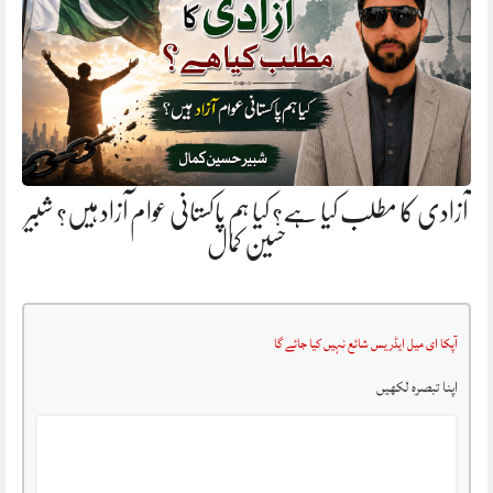
آزادی کا مطلب کیا ہے؟ کیا ہم پاکستانی عوام آزاد ہیں؟ شبیر
حسین کمال
آپکا ای میل ایڈریس شائع نہیں کیا جائے گا
اپنا تبصرہ لکھیں