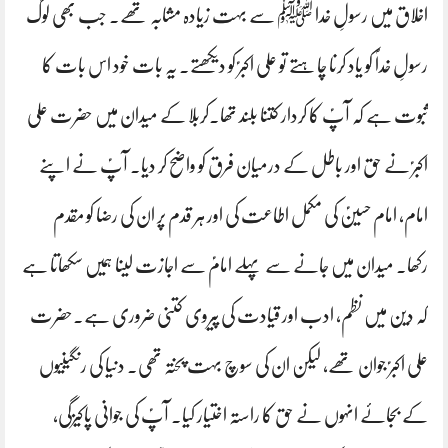
اخلاق میں رسولِ خدا ﷺ سے بہت زیادہ مشابہ تھے۔ جب بھی لوگ
رسولِ خداؐ کو یاد کرنا چاہتے تو علی اکبرؑ کو دیکھتے۔ یہ بات خود اس بات کا
ثبوت ہے کہ آپؑ کا کردار کتنا بلند تھا۔کربلا کے میدان میں حضرت علی
اکبرؑ نے حق اور باطل کے درمیان فرق کو واضح کر دیا۔ آپؑ نے اپنے
امام، امام حسینؑ کی مکمل اطاعت کی اور ہر قدم پر ان کی رضا کو مقدم
رکھا۔ میدان میں جانے سے پہلے امامؑ سے اجازت لینا ہمیں سکھاتا ہے
کہ دین میں نظم، ادب اور قیادت کی پیروی کتنی ضروری ہے۔حضرت
علی اکبرؑ جوان تھے، لیکن ان کی سوچ بہت پختہ تھی۔ دنیا کی رنگینیوں
کے بجائے انہوں نے حق کا راستہ اختیار کیا۔ آپؑ کی جوانی پاکیزگی،