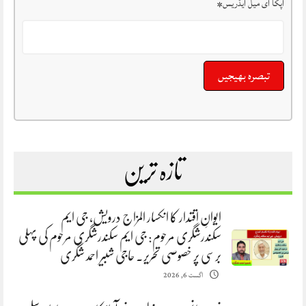
آپکا ای میل ایڈریس
*
تازہ ترین
ایوانِ اقتدار کا انکسار المزاج درویش، جی ایم
سکندرشگری مرحوم: جی ایم سکندرشگری مرحوم کی پہلی
برسی پر خصوصی تحریر. حاجی شبیر احمد شگری
اگست 6, 2026