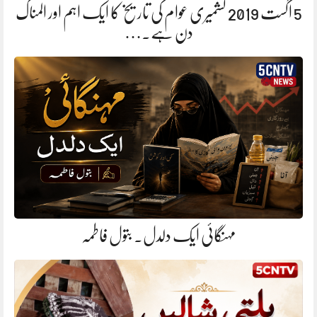
5 اگست 2019 کشمیری عوام کی تاریخ کا ایک اہم اور المناک
دن ہے.…
مہنگائی ایک دلدل. بتول فاطمہ