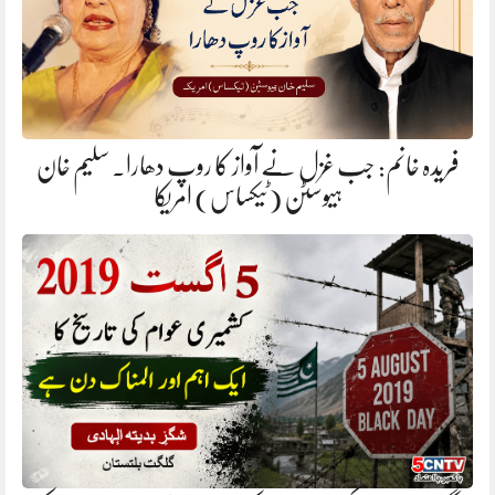
فریدہ خانم: جب غزل نے آواز کا روپ دھارا. سلیم خان
ہیوسٹن (ٹیکساس) امریکا