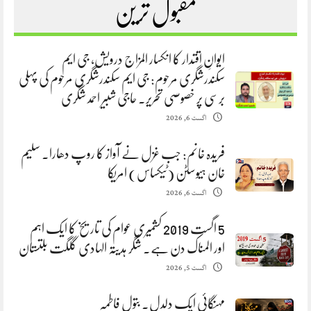
مقبول ترین
ایوانِ اقتدار کا انکسار المزاج درویش، جی ایم
سکندرشگری مرحوم: جی ایم سکندرشگری مرحوم کی پہلی
برسی پر خصوصی تحریر. حاجی شبیر احمد شگری
اگست 6, 2026
فریدہ خانم: جب غزل نے آواز کا روپ دھارا. سلیم
خان ہیوسٹن (ٹیکساس) امریکا
اگست 6, 2026
5 اگست 2019 کشمیری عوام کی تاریخ کا ایک اہم
اور المناک دن ہے. شگر ہدیتہ الہادی گلگت بلتستان
اگست 5, 2026
مہنگائی ایک دلدل. بتول فاطمہ