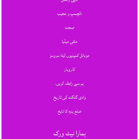
دلچسپ و عجیب
صحت
ملٹی میڈیا
موبائل کمپنیوں ڈیٹا سروسز
کاروبار
ہم سے رابطہ کریں.
وادی گلگت کی تاریخ
ضلع ہنزہ کا تایخ
ہمارا نیٹ ورک