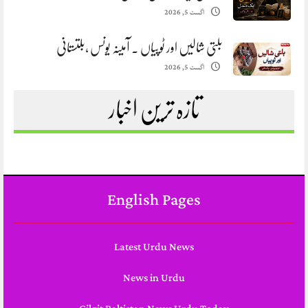
اگست 5, 2026
بلتی شالیں اور ٹوپیاں . آمینہ یونس ،بلتستانی
اگست 5, 2026
تازہ ترین اخبار
English Pages
Latest Urdu News
News in Urdu