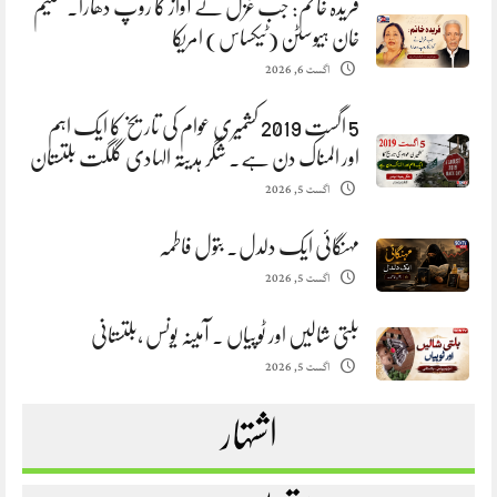
فریدہ خانم: جب غزل نے آواز کا روپ دھارا. سلیم
خان ہیوسٹن (ٹیکساس) امریکا
اگست 6, 2026
5 اگست 2019 کشمیری عوام کی تاریخ کا ایک اہم
اور المناک دن ہے. شگر ہدیتہ الہادی گلگت بلتستان
اگست 5, 2026
مہنگائی ایک دلدل. بتول فاطمہ
اگست 5, 2026
بلتی شالیں اور ٹوپیاں . آمینہ یونس ،بلتستانی
اگست 5, 2026
اشتہار