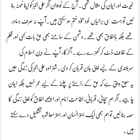
غیرت اور ایمان کی مثال تھی۔ آج کے نوجوان اگر علی اکبرؑ کو اپنا نمونہ بنا
لیں تو بہت سی برائیاں خود بخود ختم ہو سکتی ہیں۔آپؑ نہ صرف بہادر
تھے بلکہ بااخلاق بھی تھے۔دشمن کے سامنے بھی حق بات کہی اور ظلم
کے خلاف ڈٹ کر کھڑے رہے۔ آخرکار آپؑ نے دینِ اسلام کی
سربلندی کے لیے اپنی جان قربان کر دی۔شہزادہ علی اکبرؑ کی زندگی ہمیں
یہ سبق دیتی ہے کہ حق کے راستے پر چلنے کے لیے عمر نہیں بلکہ ایمان
چاہیے۔اگر ہم سچائی، قربانی، اطاعتِ امام اور اچھے اخلاق کو اپنی زندگی کا
حصہ بنا لیں تو ہم بھی ایک بہتر انسان اور بہتر معاشرہ تشکیل دے سکتے
ہیں۔