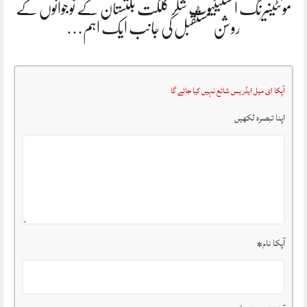
مونٹینیرنگ انسٹیٹیوٹ شگر گلگت بلتستان کے نوجوانوں کے
روشن مستقبل کی جانب ایک اہم…
آپکا ای میل ایڈریس شائع نہیں کیا جائے گا
اپنا تبصرہ لکھیں
آپکا نام
*