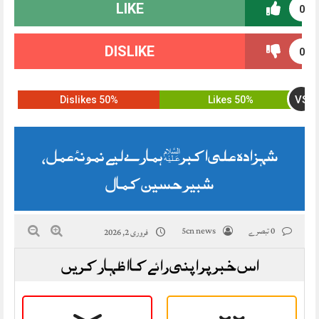
LIKE
0
DISLIKE
0
VS
50% Dislikes
50% Likes
شہزادہ علی اکبرؑ ہمارے لیے نمونۂ عمل،
شبیر حسین کمال
0 تبصرے
5cn news
فروری 2, 2026
اس خبر پر اپنی رائے کا اظہار کریں