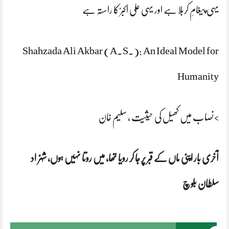
یہی پیغامِ کربلا ہے اور یہی علی اکبرؑ کا راستہ ہے
Shahzada Ali Akbar (A.S.): An Ideal Model for
Humanity
>نصاب میں کھیل کی حیثیت ، سلیم خان
آخری بار اپنی ماں کے قبر پر جا کر رویا تھا، میں روتا نہیں ہوں، شہزاد
سلطان بلوچ