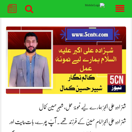
Skip
to
content
شہزادہ علی اکبرؑ ہمارے لیے نمونۂ عمل، شبیر حسین کمال
شہزادہ علی اکبرؑ امام حسینؑ کے فرزند تھے۔ آپؑ چہرے، بات چیت اور