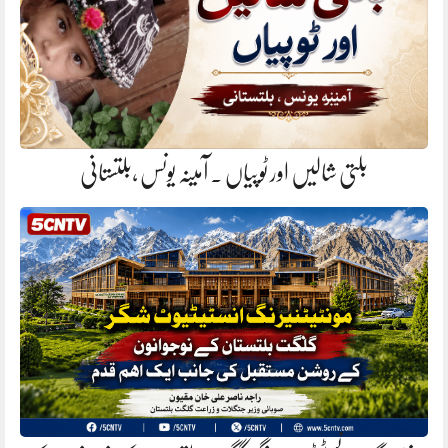
بلتی شالیں اور ٹوپیاں . آمینہ یونس ،بلتستانی