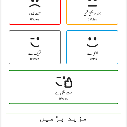
بہتر ہو سکتی تھی
سخت نا پسند
0 Votes
0 Votes
اچھی ہے
ٹھیک ہے
0 Votes
0 Votes
بہت اچھی ہے
0 Votes
مزید پڑھیں