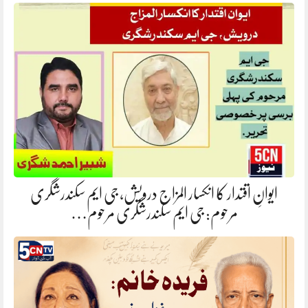
ایوانِ اقتدار کا انکسار المزاج درویش، جی ایم سکندرشگری
مرحوم: جی ایم سکندرشگری مرحوم…