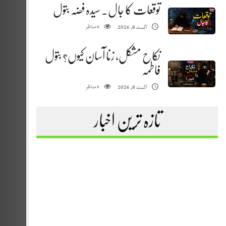
توقعات کا جال. سیدہ فضہ بتول
مناظر
اگست 8, 2026
0
نکاح مشکل، زنا آسان کیوں؟ بتول
فاطمہ
مناظر
اگست 8, 2026
0
تازہ ترین اخبار