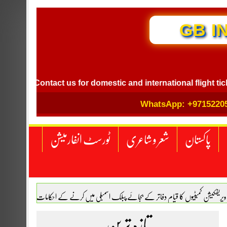
GB I
Contact us for domestic and international flight ticket boo
WhatsApp: +9715220
پاکستان
شعر و شاعری
ٹورسٹ انفارمیشن
 ویریفکیشن کمیٹیوں کا قیام دفاتر کے بجائے پبلک اسمبلی میں کرنے کے احکامات
اکستان اور ترکیہ کے درمیان دفاعی معاہدہ ہوگیا
تازہ ترین