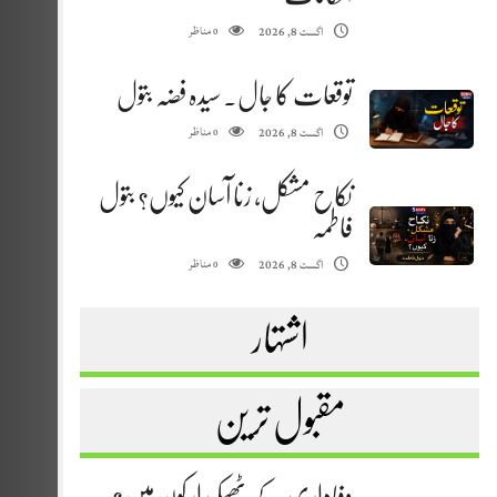
مناظر
اگست 8, 2026
0
توقعات کا جال. سیدہ فضہ بتول
مناظر
اگست 8, 2026
0
نکاح مشکل، زنا آسان کیوں؟ بتول
فاطمہ
مناظر
اگست 8, 2026
0
اشتہار
مقبول ترین
وفاداری کے ٹھیکیدار کون ہیں؟