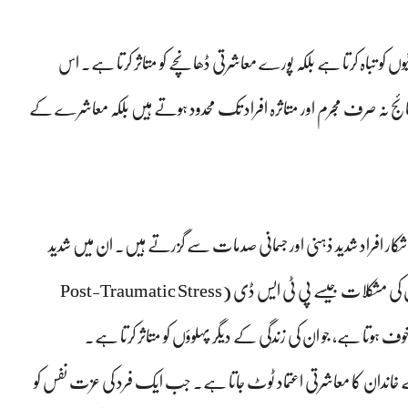
یوں کو تباہ کرتا ہے بلکہ پورے معاشرتی ڈھانچے کو متاثر کرتا ہے۔ اس
نتائج نہ صرف مجرم اور متاثرہ افراد تک محدود ہوتے ہیں بلکہ معاشرے کے
ے شکار افراد شدید ذہنی اور جسمانی صدمات سے گزرتے ہیں۔ ان میں شدید
اضطراب، ڈپریشن، خود کشی کے خیالات، اور بعد میں ذہنی بیماریوں کی مشکلات جیسے پی ٹی ایس ڈی (Post-Traumatic Stress
کے خاندان کا معاشرتی اعتماد ٹوٹ جاتا ہے۔ جب ایک فرد کی عزت نفس کو