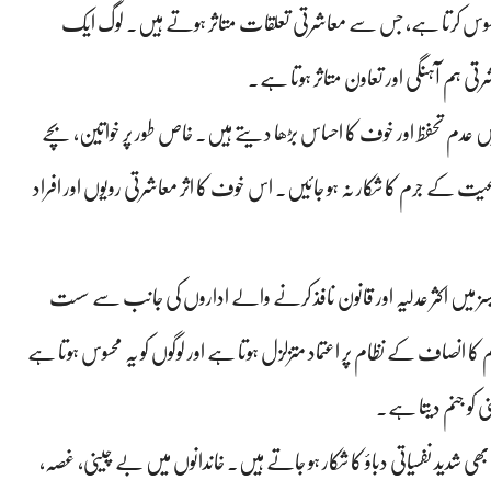
گ محسوس کرتا ہے، جس سے معاشرتی تعلقات متاثر ہوتے ہیں۔ لوگ ایک
ی ہم آہنگی اور تعاون متاثر ہوتا ہے۔
ں عدم تحفظ اور خوف کا احساس بڑھا دیتے ہیں۔ خاص طور پر خواتین، بچے
عیت کے جرم کا شکار نہ ہو جائیں۔ اس خوف کا اثر معاشرتی رویوں اور افراد
کیسز میں اکثر عدلیہ اور قانون نافذ کرنے والے اداروں کی جانب سے سست
انصاف کے نظام پر اعتماد متزلزل ہوتا ہے اور لوگوں کو یہ محسوس ہوتا ہے
 کو جنم دیتا ہے۔
ھی شدید نفسیاتی دباؤ کا شکار ہو جاتے ہیں۔ خاندانوں میں بے چینی، غصہ،