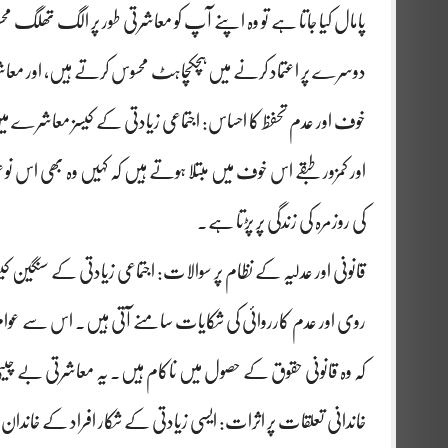
پامال کیا جاتا ہے تو وہ اپنے آپ کو معاشرتی طور پر الگ تھل
دوسرے پر اعتماد کرنے میں ہچکچاہٹ محسوس کرتے ہیں، اور معاشرت
خوف اور عدم تحفظ کا احساس: اجتماعی زیادتی کے کیسز معاشرے می
اور کمزور طبقے اس خوف میں مبتلا ہوتے ہیں کہ کہیں وہ بھی اس نو
کی روزمرہ کی زندگی پر پڑتا ہے۔
قانونی اور عدلیہ کے نظام پر سوالات: اجتماعی زیادتی کے سنگین 
روی اور عدم کارروائی کی شکایات سامنے آتی ہیں۔ اس سے عوام کا 
کہ وہ قانونی حقوق کے حصول میں ناکام ہیں۔ یہ معاشرتی بے چینی
خاندانی تعلقات پر اثرات: ایسی زیادتی کے شکار افراد کے خاندان ب