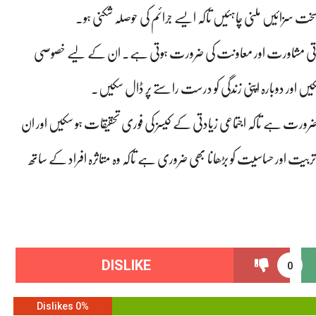
سخت سزائیں ملنی چاہئیں تاکہ ایسے جرائم کی حوصلہ شکنی ہو۔
 نفسیاتی مشاورت اور معاونت کی ضرورت ہوتی ہے۔ ان کے لیے خصوصی
نا سکیں اور دوبارہ اپنی زندگی کو درست راستے پر ڈال سکیں۔
ضرورت ہے تاکہ اجتماعی زیادتی کے کیسز کی فوری تحقیقات ہو سکیں اور ان
بیت اور حساسیت کو بڑھانا بھی ضروری ہے تاکہ وہ متاثرہ افراد کے ساتھ
DISLIKE
0
0% Dislikes