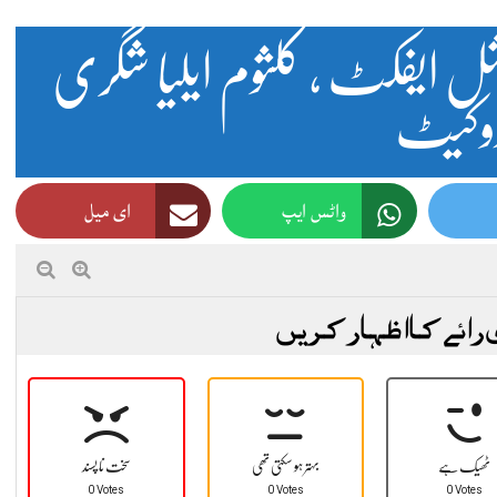
وشل ایفکٹ , کلثوم ایلیا شگری
ڈوکیٹ
واٹس ایپ
ای میل
 رائے کا اظہار کریں
ٹھیک ہے
بہتر ہو سکتی تھی
سخت نا پسند
0 Votes
0 Votes
0 Votes