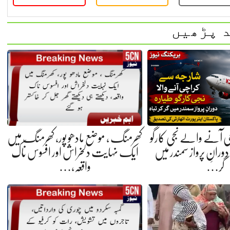
 پڑھیں
کھرمنگ ، موضع مادھو پور، کھرمنگ میں
ی آنے والے نجی کارگو
ایک نہایت دلخراش اور افسوس ناک
انِ پرواز سمندر میں
واقعہ،…
گر…