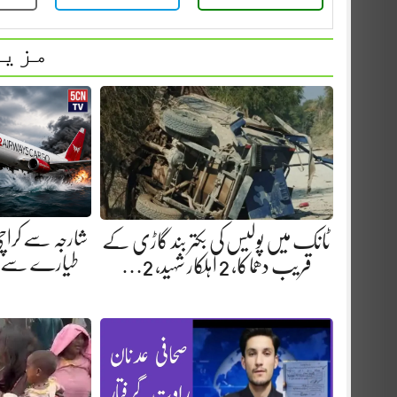
مزید
شارجہ سے کراچ
ٹانک میں پولیس کی بکتر بند گاڑی کے
طیارے سے دور
قریب دھماکا، 2 اہلکار شہید، 2…