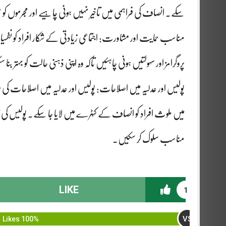
سکے۔ انصاف کی فراہمی میں تاخیر نہیں ہونی چاہیے اور مجرموں کو 
مناسب حمایت اور مشاورت: اجتماعی زیادتی کے شکار افراد کو
پروگرامز اور سہولتیں ہونی چاہئیں تاکہ وہ اپنی ذہنی حالت کو بہتر ب
پولیس اور عدلیہ میں اصلاحات: پولیس اور عدلیہ میں اصلاحات کی 
میں ملوث افراد کو انصاف کے کٹہرے میں لایا جا سکے۔ پولیس کی تر
مناسب سلوک کر سکیں۔
LIKE
1
VS
100% Likes