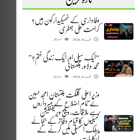
وفاداری کے ٹھیکیدار کون ہیں؟
کرامت علی جعفری
مناظر
اگست 8, 2026
0
“ایک سپلی اور ایک زندگی ختم؟”
محمد دلاور بلتستانی
مناظر
اگست 8, 2026
0
وزیر اعلیٰ گلگت بلتستان امجد حسین
نے تمام اضلاع کے نمبرداروں
سے ملاقات، ویلج ویریفکیشن
کمیٹیوں کا قیام دفاتر کے بجائے
پبلک اسمبلی میں کرنے کے
احکامات