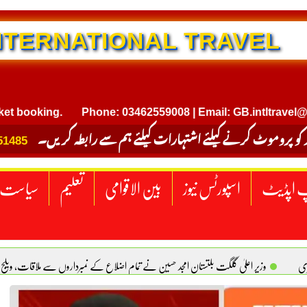
NTERNATIONAL TRAVEL
king.
Phone: 03462559008 | Email: GB.intltravel@gmail.
 کو پروموٹ کرنے کیلئے اشتہارات کیلئے ہم سے رابطہ کریں۔
51485
 اپڈیٹ
اسپورٹس نیوز
بین الاقوامی
تعلیم
سیاست
ری
وزیر اعلیٰ گلگت بلتستان امجد حسین نے تمام اضلاع کے نمبرداروں سے ملاقات، ویلج
کل، زنا آسان کیوں؟ بتول فاطمہ
ایک ملک پر حملہ تینوں پر حملہ تصور کیا جائیگا، سعودیہ، پ