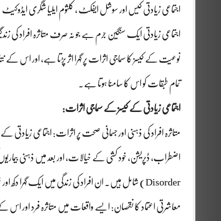
اجتماعی زیادتی کیس اور سوشل ایفکٹ , کلثوم ایلیا شگری ایڈوکیٹ
اجتماعی زیادتی ایک سنگین جرم ہے جو نہ صرف متاثرہ افراد کی زندگ
نوعیت کے کیسز کا سماجی اثرات پر گہرا اثر پڑتا ہے، اور اس کے 
تمام طبقات کو اس کا سامنا ہوتا ہے۔
اجتماعی زیادتی کے کیسز کے سماجی اثرات:
متاثرہ افراد کی ذہنی اور جسمانی صحت پر اثرات: اجتماعی زیادتی ک
Disorder) شامل ہیں۔ ان افراد کی زندگی میں ایک گہرا دکھ اور خوف ہوتا ہے، جو ان کی زندگی کے دیگر پہلوؤں کو متاثر کرتا ہے۔
معاشرتی اعتماد کا نقصان: ایسے واقعات میں متاثرہ فرد اور اس 