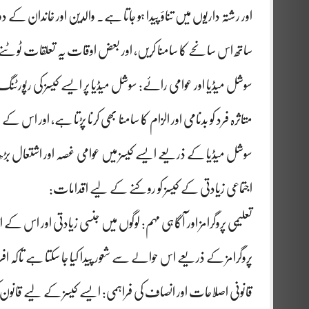
اور رشتہ داریوں میں تناؤ پیدا ہو جاتا ہے۔ والدین اور خاندان 
ساتھ اس سانحے کا سامنا کریں، اور بعض اوقات یہ تعلقات ٹوٹن
سوشل میڈیا اور عوامی رائے: سوشل میڈیا پر ایسے کیسز کی رپورٹنگ ا
متاثرہ فرد کو بدنامی اور الزام کا سامنا بھی کرنا پڑتا ہے، اور اس ک
سوشل میڈیا کے ذریعے ایسے کیسز میں عوامی غصہ اور اشتعال بڑھ 
اجتماعی زیادتی کے کیسز کو روکنے کے لیے اقدامات:
تعلیمی پروگرامز اور آگاہی مہم: لوگوں میں جنسی زیادتی اور اس 
پروگرامز کے ذریعے اس حوالے سے شعور پیدا کیا جا سکتا ہے تاکہ ا
قانونی اصلاحات اور انصاف کی فراہمی: ایسے کیسز کے لیے قانون 