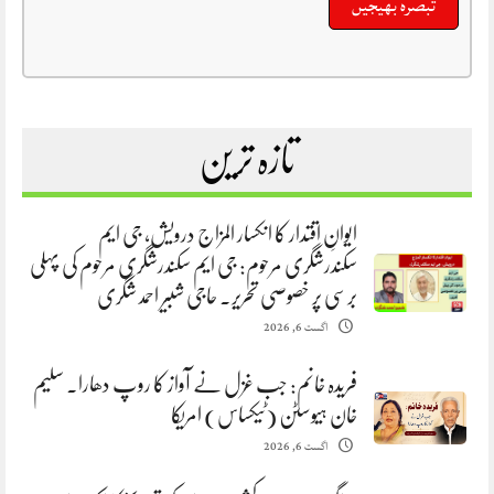
تازہ ترین
ایوانِ اقتدار کا انکسار المزاج درویش، جی ایم
سکندرشگری مرحوم: جی ایم سکندرشگری مرحوم کی پہلی
برسی پر خصوصی تحریر. حاجی شبیر احمد شگری
اگست 6, 2026
فریدہ خانم: جب غزل نے آواز کا روپ دھارا. سلیم
خان ہیوسٹن (ٹیکساس) امریکا
اگست 6, 2026