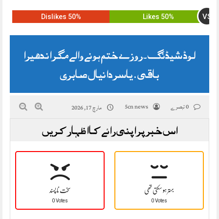
VS
50% Dislikes
50% Likes
لوڈ شیڈنگ ۔روزے ختم ہونے والے مگر اندھیرا
باقی . یاسر دانیال صابری
0 تبصرے
5cn news
مارچ 17, 2026
اس خبر پر اپنی رائے کا اظہار کریں
بہتر ہو سکتی تھی
سخت نا پسند
0 Votes
0 Votes