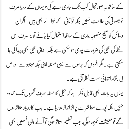
کے ساتھ یہ صورتحال کب تک جاری رہے گی؟ یہاں کے دریا صرف
خوبصورتی کی علامت نہیں بلکہ توانائی کے خزانے بھی ہیں۔ اگر ان
وسائل کو صحیح منصوبہ بندی کے ساتھ استعمال کیا جائے تو نہ صرف اس
خطے کی بجلی کی ضرورت پوری ہو سکتی ہے بلکہ اضافی بجلی بھی پیدا کی جا
سکتی ہے۔ مگر افسوس کہ برسوں سے یہی مسئلہ اپنی جگہ موجود ہے اور حل
کی رفتار انتہائی سست نظر آتی ہے۔
یہاں یہ بات بھی قابل ذکر ہے کہ بجلی کا مسئلہ صرف گھروں تک محدود
نہیں بلکہ پورے معاشرے پر اثر انداز ہو رہا ہے۔ جب کاروبار متاثر ہوں
گے تو معیشت کمزور ہوگی، جب تعلیم متاثر ہوگی تو آنے والی نسلیں بھی