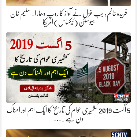
فریدہ خانم: جب غزل نے آواز کا روپ دھارا. سلیم خان
ہیوسٹن (ٹیکساس) امریکا
5 اگست 2019 کشمیری عوام کی تاریخ کا ایک اہم اور المناک
دن ہے.…