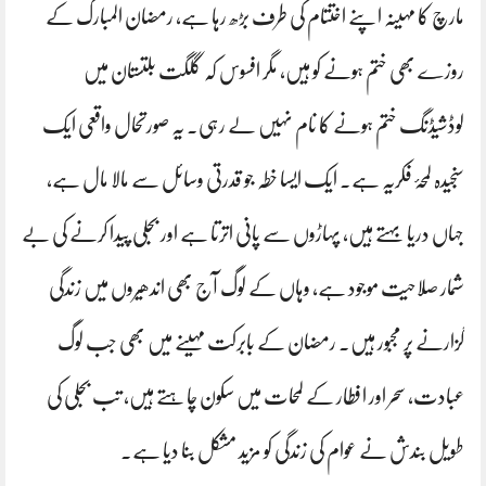
مارچ کا مہینہ اپنے اختتام کی طرف بڑھ رہا ہے، رمضان المبارک کے
روزے بھی ختم ہونے کو ہیں، مگر افسوس کہ گلگت بلتستان میں
لوڈشیڈنگ ختم ہونے کا نام نہیں لے رہی۔ یہ صورتحال واقعی ایک
سنجیدہ لمحۂ فکریہ ہے۔ ایک ایسا خطہ جو قدرتی وسائل سے مالا مال ہے،
جہاں دریا بہتے ہیں، پہاڑوں سے پانی اترتا ہے اور بجلی پیدا کرنے کی بے
شمار صلاحیت موجود ہے، وہاں کے لوگ آج بھی اندھیروں میں زندگی
گزارنے پر مجبور ہیں۔ رمضان کے بابرکت مہینے میں بھی جب لوگ
عبادت، سحر اور افطار کے لمحات میں سکون چاہتے ہیں، تب بجلی کی
طویل بندش نے عوام کی زندگی کو مزید مشکل بنا دیا ہے۔