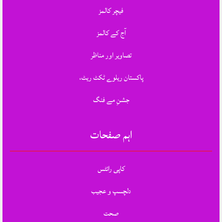
فیچر کالمز
آج کے کالمز
تصاویر اور مناظر
پاکستان ریلوے ٹکٹ ریٹ،
جشنِ مے فنگ
اہم صفحات
کاپی رائٹس
دلچسپ و عجیب
صحت