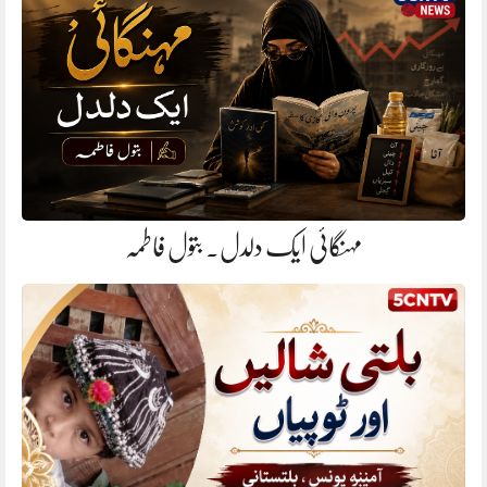
مہنگائی ایک دلدل. بتول فاطمہ