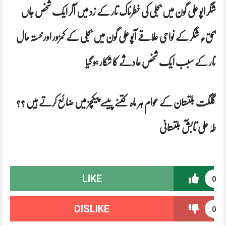
شگر اپو علی گون میں بجلی کی خطرناک تار کے زد میں آکر ایک شخص جاں
بحق٫ شگر کے نواحی علاقے آپو علی گون میں بجلی کے کمزور اور خستہ حال
تار کے سبب ایک شخص حادثے کا شکار ہو گی
ا
گلگت بلتستان کے عوام ہر ماہ کتنے پیسے پیکچز میں ضائع کرتے ہیں ؟؟
طہٰ علی تابشٓ بلتستانی
LIKE
0
DISLIKE
0