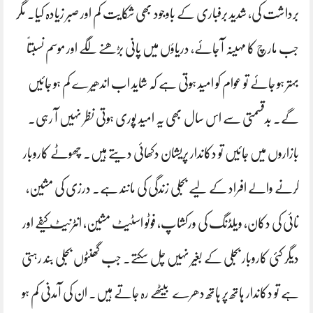
برداشت کی، شدید برفباری کے باوجود بھی شکایت کم اور صبر زیادہ کیا۔ مگر
جب مارچ کا مہینہ آ جائے، دریاؤں میں پانی بڑھنے لگے اور موسم نسبتاً
بہتر ہو جائے تو عوام کو امید ہوتی ہے کہ شاید اب اندھیرے کم ہو جائیں
گے۔ بدقسمتی سے اس سال بھی یہ امید پوری ہوتی نظر نہیں آ رہی۔
بازاروں میں جائیں تو دکاندار پریشان دکھائی دیتے ہیں۔ چھوٹے کاروبار
کرنے والے افراد کے لیے بجلی زندگی کی مانند ہے۔ درزی کی مشین،
نائی کی دکان، ویلڈنگ کی ورکشاپ، فوٹو اسٹیٹ مشین، انٹرنیٹ کیفے اور
دیگر کئی کاروبار بجلی کے بغیر نہیں چل سکتے۔ جب گھنٹوں بجلی بند رہتی
ہے تو دکاندار ہاتھ پر ہاتھ دھرے بیٹھے رہ جاتے ہیں۔ ان کی آمدنی کم ہو