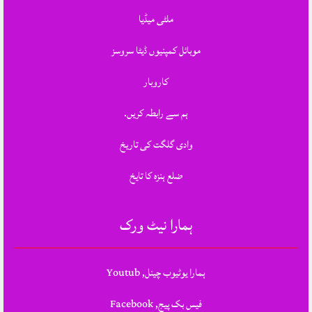
ملٹی میڈیا
موبائل کمپنیوں ڈیٹا سروسز
کاروبار
ہم سے رابطہ کریں.
وادی گلگت کی تاریخ
ضلع ہنزہ کا تایخ
ہمارا نیٹ ورک
ہمارا یوٹیوب چینل, Youtub
فیس بک پیج, Facebook