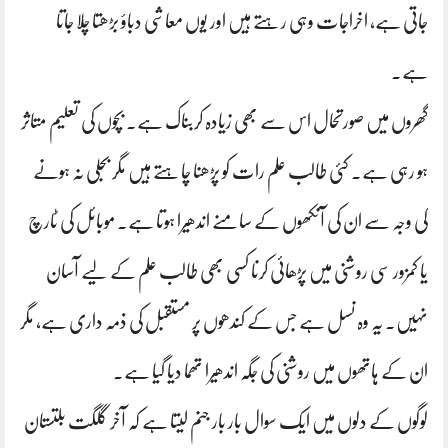
جاتی ہے، اخراجات وہی رہتے ہیں اور یوں معاشی دباؤ بڑھتا چلا جاتا
ہے۔
گھروں میں صورتحال اس سے بھی زیادہ کربناک ہے۔ بچوں کی تعلیم متاثر
ہو رہی ہے۔ کئی طالب علم رات کو پڑھنا چاہتے ہیں مگر بجلی نہ ہونے
کی وجہ سے ان کی آنکھوں کے سامنے اندھیرا ہوتا ہے۔ موبائل کی ٹارچ
یا کمزور سی روشنی میں پڑھائی کرنا کسی بھی طالب علم کے لیے آسان
نہیں۔ یہ وہ نسل ہے جس کے کندھوں پر مستقبل کی ذمہ داری ہے، مگر
ان کے ہاتھوں میں روشنی کی جگہ اندھیرا تھما دیا گیا ہے۔
لوگوں کے دلوں میں ایک سوال بار بار جنم لیتا ہے کہ آخر گلگت بلتستان