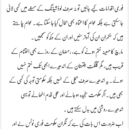
فوری اقدامات کیے جائیں تو نہ صرف لوڈشیڈنگ کے مسئلے میں کمی لائی
جا سکتی ہے بلکہ عوام کا اعتماد بھی بحال کیا جا سکتا ہے۔ عوام چاہتے
ہیں کہ حکمران ان کی آواز سنیں اور ان کے دکھ کو سمجھیں۔
مارچ کا مہینہ ختم ہونے کو ہے، رمضان کے روزے بھی اختتام کے
قریب ہیں، مگر گلگت بلتستان کے اندھیرے ابھی تک ختم نہیں
ہوئے۔ یہ اندھیرے صرف بجلی کے نہیں بلکہ حکومتی توجہ کی کمی کے
بھی ہیں۔ اگر حکومت سنجیدہ ہو جائے اور عملی قدم اٹھائے تو یہی
اندھیرے روشنی میں بدل سکتے ہیں۔
اب ضرورت اس بات کی ہے کہ نگران حکومت فوری نوٹس لے اور