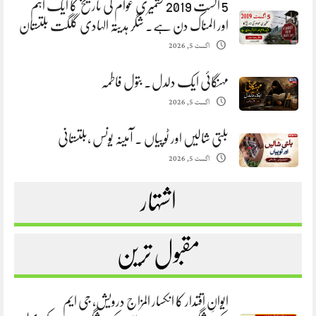
5 اگست 2019 کشمیری عوام کی تاریخ کا ایک اہم
اور المناک دن ہے. شگر ہدیتہ الہادی گلگت بلتستان
اگست 5, 2026
مہنگائی ایک دلدل. بتول فاطمہ
اگست 5, 2026
بلتی شالیں اور ٹوپیاں . آمینہ یونس ،بلتستانی
اگست 5, 2026
اشتہار
مقبول ترین
ایوانِ اقتدار کا انکسار المزاج درویش، جی ایم