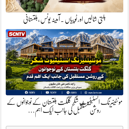
بلتی شالیں اور ٹوپیاں . آمینہ یونس ،بلتستانی
مونٹینیرنگ انسٹیٹیوٹ شگر گلگت بلتستان کے نوجوانوں کے
روشن مستقبل کی جانب ایک اہم…