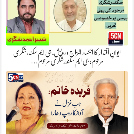
ایوانِ اقتدار کا انکسار المزاج درویش، جی ایم سکندرشگری
مرحوم: جی ایم سکندرشگری مرحوم…