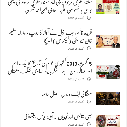
سکندرشگری مرحوم: جی ایم سکندرشگری مرحوم کی پہلی
برسی پر خصوصی تحریر. حاجی شبیر احمد شگری
اگست 6, 2026
فریدہ خانم: جب غزل نے آواز کا روپ دھارا. سلیم
خان ہیوسٹن (ٹیکساس) امریکا
اگست 6, 2026
5 اگست 2019 کشمیری عوام کی تاریخ کا ایک اہم
اور المناک دن ہے. شگر ہدیتہ الہادی گلگت بلتستان
اگست 5, 2026
مہنگائی ایک دلدل. بتول فاطمہ
اگست 5, 2026
بلتی شالیں اور ٹوپیاں . آمینہ یونس ،بلتستانی
اگست 5, 2026