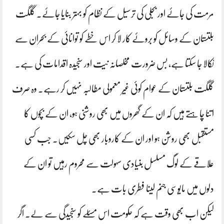
مرمت کی جائے اور بجلی کی ترسیل کے نظام کو بہتر بنایا جائے۔ گلگت
بلتستان کے وسائل کو بروئے کار لا کر اس خطے کو توانائی کے بحران سے
نکالا جا سکتا ہے، بس ضرورت مخلصانہ نیت اور سنجیدہ اقدامات کی ہے۔
گلگت بلتستان کے عوام کوئی غیر معمولی مطالبہ نہیں کر رہے۔ وہ صرف
اتنا چاہتے ہیں کہ ان کے گھروں میں بھی روشنی ہو، ان کے بچوں کا
مستقبل بھی روشن ہو اور ان کے کاروبار بھی چل سکیں۔ جب کسی
علاقے کے لوگ مسلسل بنیادی سہولت سے محروم رہیں تو ان کے
دلوں میں مایوسی جنم لینا فطری بات ہے۔
لیکن اب بھی وقت ہے کہ حکومت اس مسئلے کو سنجیدگی سے لے۔ اگر