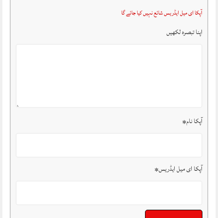
آپکا ای میل ایڈریس شائع نہیں کیا جائے گا
اپنا تبصرہ لکھیں
آپکا نام
*
آپکا ای میل ایڈریس
*