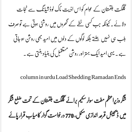
گلگت بلتستان کے عوام کو اس اذیت ناک لوڈشیڈنگ سے نجات
دلائے۔ کیونکہ جب کسی خطے کے گھروں میں روشنی ہوتی ہے تو صرف
بلب ہی نہیں جلتے بلکہ لوگوں کے دلوں میں امید بھی روشن ہو جاتی
ہے۔ یہی امید ایک بہتر اور روشن مستقبل کی بنیاد بنتی ہے۔
column in urdu Load Shedding Ramadan Ends
شگر وزیراعظم مفت سولر سکیم برائے گلگت بلتستان کے تحت ضلع شگر
میں ڈیجیٹل قرعہ اندازی مکمل، 779 درخواست گزار کامیاب قرار پائے