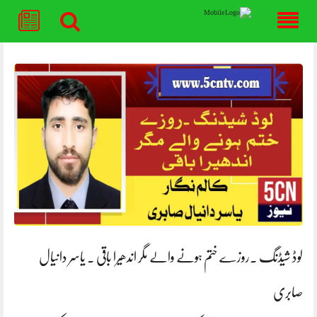
Skip
to
content
لوڈ شیڈنگ ۔روزے ختم ہونے والے مگر اندھیرا باقی . یاسر دانیال
صابری