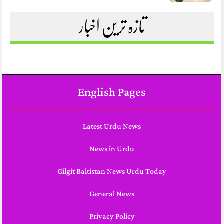
تازہ ترین اخبار
English Pages
Latest Urdu News
News in Urdu
Gilgit Baltistan News Urdu Today
General News
Privacy Policy