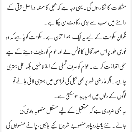
مشکلات کا شکار ہوں گی۔ یہی وجہ ہے کہ بجلی کا مسئلہ دراصل ترقی کے
راستے میں سب سے بڑی رکاوٹ بن چکا ہے۔
نگران حکومت کے لیے یہ ایک اہم امتحان ہے۔ حکومت کو چاہیے کہ وہ
فوری طور پر اس صورتحال کا نوٹس لے اور عوام کو ریلیف دینے کے لیے
عملی اقدامات کرے۔ عوام کو صرف تسلی کے الفاظ نہیں بلکہ عملی بہتری
چاہیے۔ اگر عارضی طور پر بھی بجلی کی فراہمی میں بہتری لائی جائے تو
لوگوں کے دلوں میں امید پیدا ہو سکتی ہے۔
یہ بھی ضروری ہے کہ مستقبل کے لیے مستقل منصوبہ بندی کی
جائے۔ نئے ہائیڈرو پاور منصوبے شروع کیے جائیں، پرانے منصوبوں کی