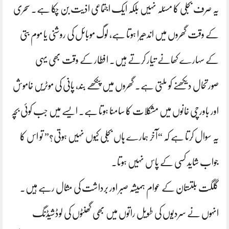
یہ صرف بجلی کا مسئلہ نہیں بلکہ ایک اجتماعی اذیت بن چکا ہے۔ سحری
کے وقت گھروں میں اندھیرا ہوتا ہے، لوگ موبائل کی روشنی یا موم بتی
کے سہارے کھانے تیار کرتے ہیں۔ افطار کے وقت بھی یہی
صورتحال دیکھنے کو ملتی ہے۔ گھروں میں پنکھے بند، پانی کی موٹریں خاموش
اور باورچی خانوں میں مشکلات کا سامنا ہوتا ہے۔ ایسے میں جب کوئی بچہ
یہ سوال کرتا ہے کہ “آخر ہمارے ہاں بجلی کیوں نہیں ہوتی؟” تو اس کا
جواب شاید کسی کے پاس نہیں ہوتا۔
گلگت بلتستان کے عوام ہمیشہ صبر اور برداشت کی مثال رہے ہیں۔
انہوں نے سردیوں کی طویل راتوں میں بھی گھنٹوں کی لوڈشیڈنگ