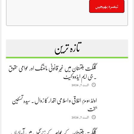
تازہ ترین
گلگت بلتستان میں غیر قانونی مائننگ اور عوامی حقوق
. جی ایم ایڈووکیٹ
اگست 7, 2026
اولڈ ہومز: اخلاقی و اسلامی اقدار کا زوال. سیدہ تسکین
بخت
اگست 7, 2026
گلگت بلتستان کے عوام کے زندگیوں میں آسانیاں