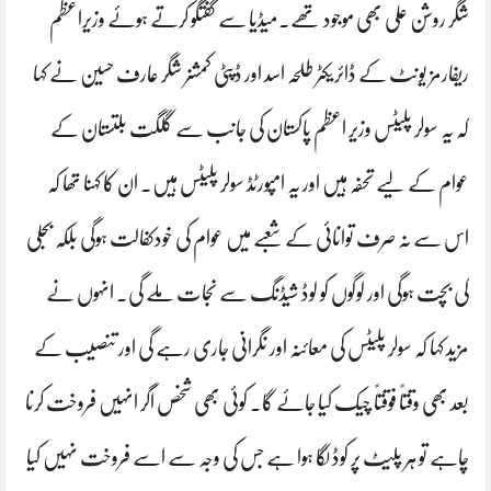
شگر روشن علی بھی موجود تھے۔میڈیا سے گفتگو کرتے ہوئے وزیراعظم
ریفارمز یونٹ کے ڈائریکٹر طلحہ اسد اور ڈپٹی کمشنر شگر عارف حسین نے کہا
کہ یہ سولر پلیٹس وزیر اعظم پاکستان کی جانب سے گلگت بلتستان کے
عوام کے لیے تحفہ ہیں اور یہ امپورٹڈ سولر پلیٹس ہیں۔ ان کا کہنا تھا کہ
اس سے نہ صرف توانائی کے شعبے میں عوام کی خودکفالت ہوگی بلکہ بجلی
کی بچت ہوگی اور لوگوں کو لوڈ شیڈنگ سے نجات ملے گی۔ انہوں نے
مزید کہا کہ سولر پلیٹس کی معائنہ اور نگرانی جاری رہے گی اور تنصیب کے
بعد بھی وقتاً فوقتاً چیک کیا جائے گا۔ کوئی بھی شخص اگر انہیں فروخت کرنا
چاہے تو ہر پلیٹ پر کوڈ لگا ہوا ہے جس کی وجہ سے اسے فروخت نہیں کیا