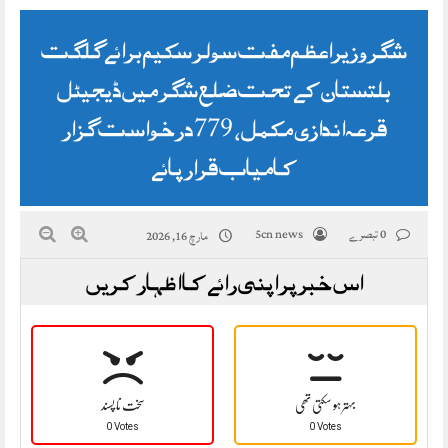
شگر وزیراعظم مفت سولر سکیم برائے گلگت
بلتستان کے تحت ضلع شگر میں ڈیجیٹل
قرعہ اندازی مکمل، 779 درخواست گزار
کامیاب قرار پائے
0 تبصرے
5cn news
مارچ 16, 2026
اس خبر پر اپنی رائے کا اظہار کریں
بہتر ہو سکتی تھی
سخت نا پسند
0 Votes
0 Votes