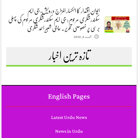
ایوانِ اقتدار کا انکسار المزاج درویش، جی ایم
سکندرشگری مرحوم: جی ایم سکندرشگری مرحوم کی پہلی
برسی پر خصوصی تحریر. حاجی شبیر احمد شگری
اگست 6, 2026
تازہ ترین اخبار
English Pages
Latest Urdu News
News in Urdu