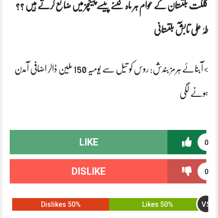
گلگت بلتستان کے عوام ہر ماہ کتنے پیسے پیکچز میں ضائع کرتے ہیں ؟؟
طہٰ علی تابشٓ بلتستانی
>آبنائے ہرمز بندش: روس کو تیل سے یومیہ 150 ملین ڈالر اضافی آمدن
ہونے لگی
LIKE
0
DISLIKE
0
VS
50% Dislikes
50% Likes