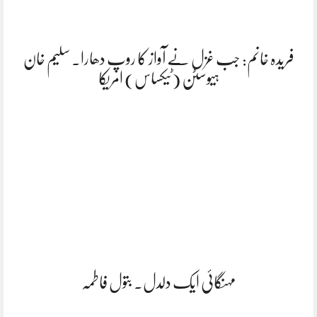
فریدہ خانم: جب غزل نے آواز کا روپ دھارا. سلیم خان
ہیوسٹن (ٹیکساس) امریکا
مہنگائی ایک دلدل. بتول فاطمہ