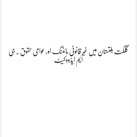
گلگت بلتستان میں غیر قانونی مائننگ اور عوامی حقوق . جی
ایم ایڈووکیٹ