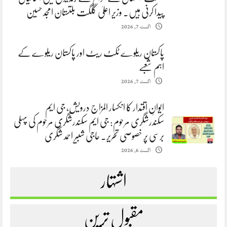
پیدا کرنی ہیں. وزیر اعلیٰ گلگت بلتستان امجد حسین
اگست 7, 2026
پاکستان ریلوے ٹکٹ ریٹ اور پاکستان ریلوے کے
اہم شعبے
اگست 7, 2026
ایوانِ اقتدار کا انکسار المزاج درویش، جی ایم
سکندرشگری مرحوم: جی ایم سکندرشگری مرحوم کی پہلی
برسی پر خصوصی تحریر. حاجی شبیر احمد شگری
اگست 6, 2026
اشتہار
مقبول ترین