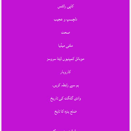
کاپی رائٹس
دلچسپ و عجیب
صحت
ملٹی میڈیا
موبائل کمپنیوں ڈیٹا سروسز
کاروبار
ہم سے رابطہ کریں.
وادی گلگت کی تاریخ
ضلع ہنزہ کا تایخ