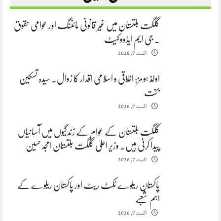
گلگت بلتستان میں غیر قانونی مائننگ اور عوامی حقوق
. جی ایم ایڈووکیٹ
اگست 7, 2026
اولڈ ہومز: اخلاقی و اسلامی اقدار کا زوال. سیدہ تسکین
بخت
اگست 7, 2026
گلگت بلتستان کے عوام کے زندگیوں میں آسانیاں
پیدا کرنی ہیں. وزیر اعلیٰ گلگت بلتستان امجد حسین
اگست 7, 2026
پاکستان ریلوے ٹکٹ ریٹ اور پاکستان ریلوے کے
اہم شعبے
اگست 7, 2026