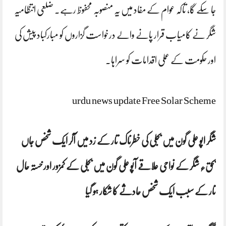
جا سکے گا، تاکہ عوام کے مفاد میں یہ منصوبہ محفوظ رہے۔ ضلعی انتظامیہ
شگر نے کامیاب قرار پانے والے درخواست گزاروں کو مبارکباد پیش کی
اور حکومت کے عملی اقدامات کو سراہا۔
urdu news update Free Solar Scheme
شگر اپو علی گون میں بجلی کی خطرناک تار کے زد میں آکر ایک شخص جاں
بحق٫ شگر کے نواحی علاقے آپو علی گون میں بجلی کے کمزور اور خستہ حال
تار کے سبب ایک شخص حادثے کا شکار ہو گیا