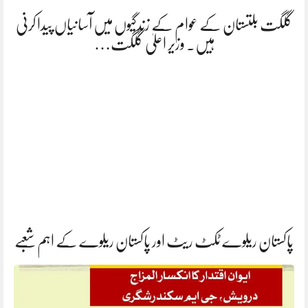
گلگت بلتستان کے عوام کے زندگیوں میں آسانیاں پیدا کرنی
ہیں. وزیر اعلیٰ گلگت…
پاکستان ریلوے ٹکٹ ریٹ اور پاکستان ریلوے کے اہم شعبے