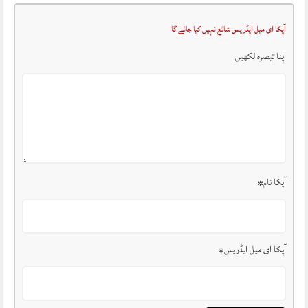
آپکا ای میل ایڈریس شائع نہیں کیا جائے گا
اپنا تبصرہ لکھیں
آپکا نام
*
آپکا ای میل ایڈریس
*