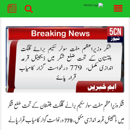
Skip
to
content
شگر وزیراعظم مفت سولر سکیم برائے گلگت بلتستان کے تحت ضلع شگر
میں ڈیجیٹل قرعہ اندازی مکمل، 779 درخواست گزار کامیاب قرار پائے