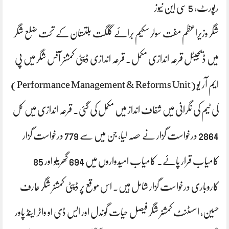
رپورٹ، 5 سی این نیوز
شگر وزیراعظم مفت سولر سکیم برائے گلگت بلتستان کے تحت ضلع شگر
میں ڈیجیٹل قرعہ اندازی مکمل۔ قرعہ اندازی ڈپٹی کمشنر آفس شگر میں پی
ایم آر یو (Performance Management & Reforms Unit)
کی ٹیم کی نگرانی میں شفاف انداز میں مکمل کی گئی۔ قرعہ اندازی میں کل
2864 درخواست گزار نے حصہ لیا، جن میں سے 779 درخواست گزار
کامیاب قرار پائے۔ کامیاب امیدواروں میں 694 گھریلو اور 85
کاروباری درخواست گزار شامل ہیں۔ اس موقع پر ڈپٹی کمشنر شگر عارف
حسین، اسسٹنٹ کمشنر شگر فیصل حیات گوندل اور ایس ڈی او واٹر اینڈ پاور