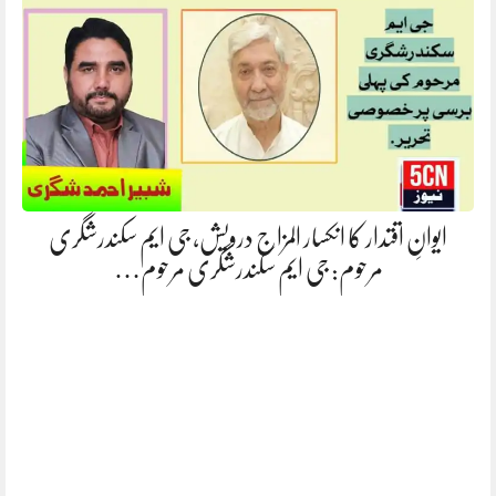
ایوانِ اقتدار کا انکسار المزاج درویش، جی ایم سکندرشگری
مرحوم: جی ایم سکندرشگری مرحوم…