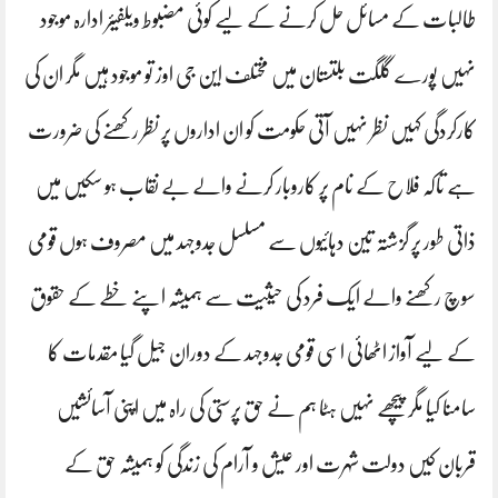
طالبات کے مسائل حل کرنے کے لیے کوئی مضبوط ویلفیئر ادارہ موجود
نہیں پورے گلگت بلتستان میں مختلف این جی اوز تو موجود ہیں مگر ان کی
کارکردگی کہیں نظر نہیں آتی حکومت کو ان اداروں پر نظر رکھنے کی ضرورت
ہے تاکہ فلاح کے نام پر کاروبار کرنے والے بے نقاب ہو سکیں میں
ذاتی طور پر گزشتہ تین دہائیوں سے مسلسل جدوجہد میں مصروف ہوں قومی
سوچ رکھنے والے ایک فرد کی حیثیت سے ہمیشہ اپنے خطے کے حقوق
کے لیے آواز اٹھائی اسی قومی جدوجہد کے دوران جیل گیا مقدمات کا
سامنا کیا مگر پیچھے نہیں ہٹا ہم نے حق پرستی کی راہ میں اپنی آسائشیں
قربان کیں دولت شہرت اور عیش و آرام کی زندگی کو ہمیشہ حق کے