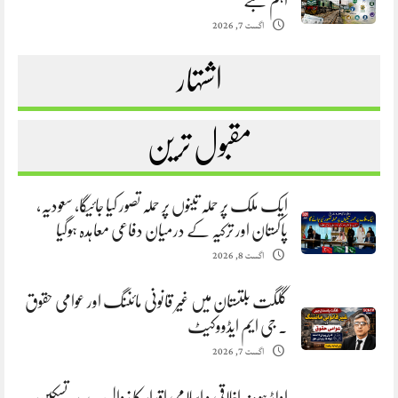
اہم شعبے
اگست 7, 2026
اشتہار
مقبول ترین
ایک ملک پر حملہ تینوں پر حملہ تصور کیا جائیگا، سعودیہ،
پاکستان اور ترکیہ کے درمیان دفاعی معاہدہ ہوگیا
اگست 8, 2026
گلگت بلتستان میں غیر قانونی مائننگ اور عوامی حقوق
. جی ایم ایڈووکیٹ
اگست 7, 2026
اولڈ ہومز: اخلاقی و اسلامی اقدار کا زوال. سیدہ تسکین