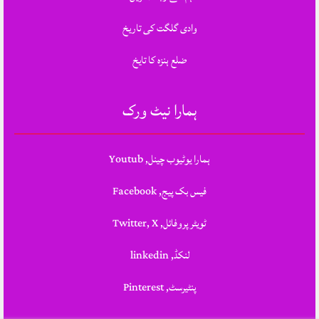
وادی گلگت کی تاریخ
ضلع ہنزہ کا تایخ
ہمارا نیٹ ورک
ہمارا یوٹیوب چینل, Youtub
فیس بک پیج, Facebook
ٹویٹر پروفائل, Twitter, X
لنکڈ, linkedin
پنٹیرسٹ, Pinterest