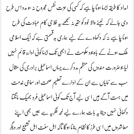
امداد کا طریقہ ایسا ہونا چاہیے کہ کسی کی عزت نفس مجروح نہ ہو مدد اس طرح
دی جائے کہ لینے والا خود کو حقیر نہ سمجھے یہ فلاحی کام عبادت کی طرح
ہونا چاہیے نہ کہ دکھاوے کے لیے ہماری بدقسمتی ہے کہ ایک اسلامی
ملک ہونے کے باوجود حکومت نے ابھی تک ایسا کوئی ادارہ قائم نہیں
کیا جو ضرورت مندوں کی منظم مدد کرے یہاں اسماعیلی برادری کی مثال
سب سے نمایاں ہے ان کے ادارے تعلیم صحت اور سماجی خدمت
میں بہت آگے ہیں اسی لیے آج تک کوئی اسماعیلی فرد بھیک مانگتا
دکھائی نہیں دیتا یہ بات ہمارے لیے لمحہ فکریہ ہے ہمیں بھی اپنے
معاشروں میں اسی طرز کا نظام بنانا ہوگا تاکہ اہل سنت اہل تشیع اور دیگر