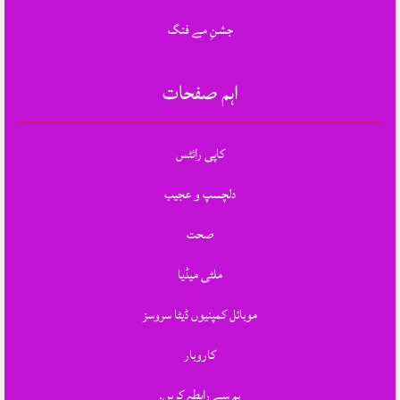
جشنِ مے فنگ
اہم صفحات
کاپی رائٹس
دلچسپ و عجیب
صحت
ملٹی میڈیا
موبائل کمپنیوں ڈیٹا سروسز
کاروبار
ہم سے رابطہ کریں.