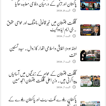
پاکستان اور ترکیہ کے درمیان دفاعی معاہدہ ہوگیا
اگست 8, 2026
گلگت بلتستان میں غیر قانونی مائننگ اور عوامی حقوق
. جی ایم ایڈووکیٹ
اگست 7, 2026
اولڈ ہومز: اخلاقی و اسلامی اقدار کا زوال. سیدہ تسکین
بخت
اگست 7, 2026
گلگت بلتستان کے عوام کے زندگیوں میں آسانیاں
پیدا کرنی ہیں. وزیر اعلیٰ گلگت بلتستان امجد حسین
اگست 7, 2026
پاکستان ریلوے ٹکٹ ریٹ اور پاکستان ریلوے کے