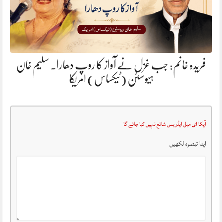
فریدہ خانم: جب غزل نے آواز کا روپ دھارا. سلیم خان
ہیوسٹن (ٹیکساس) امریکا
آپکا ای میل ایڈریس شائع نہیں کیا جائے گا
اپنا تبصرہ لکھیں