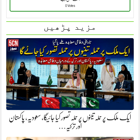
0 Votes
مزید پڑھیں
ایک ملک پر حملہ تینوں پر حملہ تصور کیا جائیگا، سعودیہ، پاکستان
اور ترکیہ…