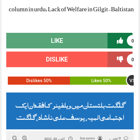
column in urdu, Lack of Welfare in Gilgit-Baltistan
LIKE
0
DISLIKE
0
VS
50% Dislikes
50% Likes
گلگت بلتستان میں ویلفیئر کا فقدان ایک
اجتماعی المیہ ، یوسف علی ناشاد، گلگت
0 تبصرے
5cn news
اکتوبر 20, 2025