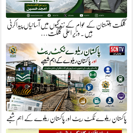
گلگت بلتستان کے عوام کے زندگیوں میں آسانیاں پیدا کرنی
ہیں. وزیر اعلیٰ گلگت…
پاکستان ریلوے ٹکٹ ریٹ اور پاکستان ریلوے کے اہم شعبے