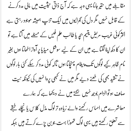
مقابلے میں حقیر جانا یہی وجہ ہے کہ آج ذاتی حیثیت میں مالی مدد کرنے
کے قابل نہیں مگر دل کی گہرائیوں میں ایک تڑپ ہمیشہ موجود رہتی ہے
اکثر کوئی غریب مریض یتیم بچہ یا طالب علم فیس کے مسئلے میں آتا ہے تو
ان کا دکھ اپنا لگتا ہے میں ان کے لیے سوشل میڈیا پر آواز اٹھاتا ہوں بغیر
نام ظاہر کیے لوگوں تک پیغام پہنچاتا ہوں تاکہ کوئی مدد کر سکے کئی بار لوگوں
نے تنقید بھی کی طعنے دیے مگر میں نے کبھی پروا نہیں کی کیونکہ نیت
صاف ہو تو الزام بوجھ نہیں لگتے میں نے دیکھا ہے کہ ہمارے
معاشرے میں احساس رکھنے والے زیادہ تر لوگ مڈل کلاس یا نچلے طبقے
سے تعلق رکھتے ہیں یہی لوگ تھوڑا بہت جو بن پڑے کرتے ہیں جبکہ