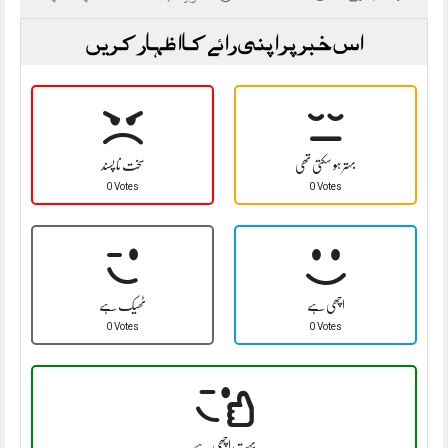
اس خبر پر اپنی رائے کا اظہار کریں
بہتر ہو سکتی تھی
سخت نا پسند
0 Votes
0 Votes
اچھی ہے
ٹھیک ہے
0 Votes
0 Votes
بہت اچھی ہے