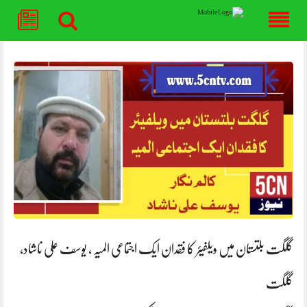
Skip
to
content
گلگت بلتستان میں ویلفیئر کا فقدان ایک اجتماعی المیہ ، یوسف علی ناشاد،
گلگت