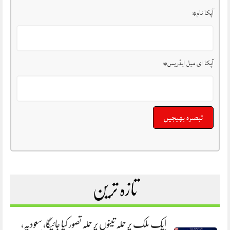
آپکا نام
*
آپکا ای میل ایڈریس
*
تازہ ترین
ایک ملک پر حملہ تینوں پر حملہ تصور کیا جائیگا، سعودیہ،