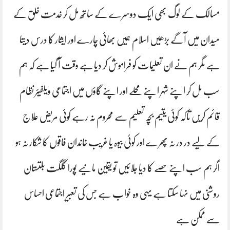
مسالک کے لوگ بھی ایک دوسرے کے ساتھ مل کر خدمت خلق کے
میدان میں آگے بڑھیں اسلام ہمیں بھائی چارے اور ایثار کا درس دیتا
ہے مگر ہم نے ان تعلیمات کو فراموش کر دیا ہے وقت آ گیا ہے کہ ہم
سب مل کر اپنے شہر اپنے محلے اور اپنے گاؤں میں اجتماعی ویلفیئر نظام
قائم کریں تاکہ کوئی یتیم بچہ تعلیم سے محروم نہ رہے کوئی مریض علاج
کے لیے در در نہ پھرے اور کوئی بیوہ یا غریب خاندان فاقوں کا شکار نہ ہو
اگر ہم سب اپنے حصے کا دیا جلائیں تو یقین مانیے پورا گلگت بلتستان
روشنی میں نہا سکتا ہے یہی وہ خواب ہے جس کی تعبیر اجتماعی احساس
سے ممکن ہے