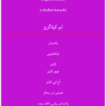
e challan karachi
اہم کیٹاگریز
پاکستان
ٹیکنالوجی
کالمز
فیچر کالمز
آج کے کالمز
تصاویر اور مناظر
پاکستان ریلوے ٹکٹ ریٹ،