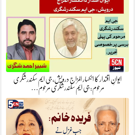
ایوانِ اقتدار کا انکسار المزاج درویش، جی ایم سکندرشگری
مرحوم: جی ایم سکندرشگری مرحوم…