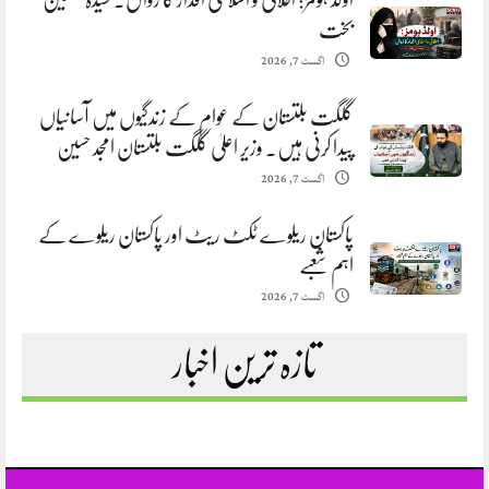
بخت
اگست 7, 2026
گلگت بلتستان کے عوام کے زندگیوں میں آسانیاں
پیدا کرنی ہیں. وزیر اعلیٰ گلگت بلتستان امجد حسین
اگست 7, 2026
پاکستان ریلوے ٹکٹ ریٹ اور پاکستان ریلوے کے
اہم شعبے
اگست 7, 2026
تازہ ترین اخبار