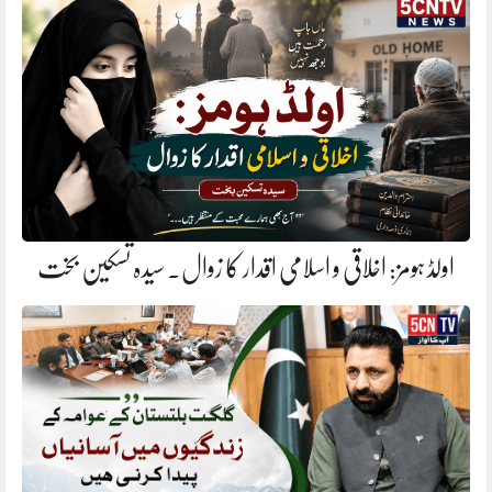
اولڈ ہومز: اخلاقی و اسلامی اقدار کا زوال. سیدہ تسکین بخت