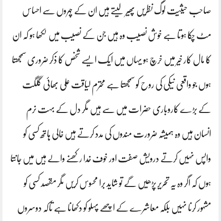
صاحب حیثیت لوگ نظریں پھیر لیتے ہیں ان کے چہروں سے احساس
مٹ چکا ہوتا ہے خوش نصیب وہ ہیں جن کے نصیب میں لکھا ہو کہ ان
کا مال کار خیر میں خرچ ہو یہاں میں ایک ایسے شخص کا ذکر ضروری سمجھتا
ہوں جو واقعی نیکی کی روح کو سمجھتا ہے محترم لیاقت علی بھائی گلگت
کے بڑے کاروباری حضرات میں سے ہیں مگر دل کے بہت نرم
انسان ہیں وہ ہمیشہ ضرورت مندوں کی مدد کرتے ہیں خالی ہاتھ کسی کو
واپس نہیں کرتے درویش صفت اور خوف خدا رکھنے والے ہیں میں جانتا
ہوں کہ اگر وہ یہ تحریر پڑھیں گے تو شاید برا محسوس کریں مگر مقصد کسی کو
مشہور کرنا نہیں بلکہ معاشرے کے اچھے پہلو کو دکھانا ہے تاکہ دوسروں