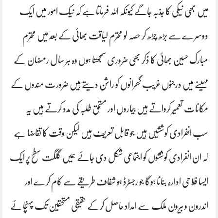
میں بھی نیکی کا جذبہ جاگے کیونکہ اللہ فرماتا ہے کہ نیک امور میں ایک
دوسرے سے بڑھ چڑھ کر حصہ لو محترم لیاقت بھائی کے بعد میں محترم
مبارک حسین بھائی کا ذکر بھی ضروری سمجھتا ہوں وہ ہر سال رمضان کے
مہینے میں درجنوں غریب گھرانوں کو راشن دیتے ہیں ضرورت مندوں کے
مکانات تعمیر کرواتے ہیں بیماروں اور مستحق طلبہ کی مدد کرتے ہیں یہ
سب انفرادی کوششیں ہیں جو قابل تعریف ہیں لیکن وقت کا تقاضا ہے
کہ ان انفرادی کوششوں کو اجتماعی شکل دی جائے ہمیں گلگت سطح پر ایک
ایسا فلاحی ادارہ بنانا ہوگا جو رجسٹرڈ ہو شفاف طریقے سے کام کرے اور
اندرون و بیرون ملک سے امداد حاصل کرکے حقیقی مستحقین تک پہنچائے