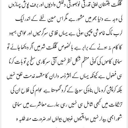
گلگت بلتستان اپنی قدرتی خوبصورتی دلکش وادیوں اور برف پوش پہاڑوں
کی وجہ سے دنیا بھر میں مشہور ہے مگر اس حسین خطے کے اندر ایک
کرب ناک خاموشی چھپی ہوئی ہے یہاں فلاحی سرگرمیوں اور عوامی بہبود
کا کام نہ ہونے کے برابر ہے بالخصوص گلگت شہر میں اگر دیکھا جائے تو
سماجی کاموں کی کوئی منظم شکل نظر نہیں آتی سرکاری سطح پر تو بات کرنا
ہی فضول ہے کیونکہ یہاں کے اکثر ذمہ داران کا مقصد خدمت خلق نہیں
بلکہ کرپشن کرو مال بناؤ کی سوچ کے گرد گھومتا ہے عوام کی فلاح ان کی
ترجیحات میں کبھی شامل ہی نہیں رہی ہمارے معاشرے میں سماجی
شعور ابھی بیدار نہیں ہوا یتیموں غریبوں بیواؤں اور ضرورت مند طلبہ و