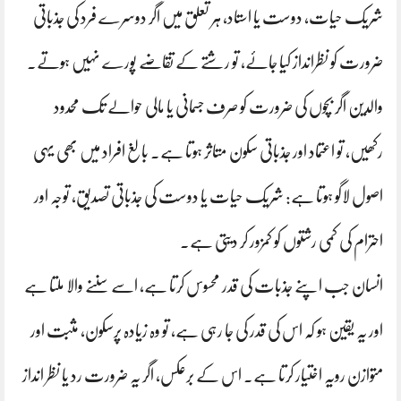
شریک حیات، دوست یا استاد، ہر تعلق میں اگر دوسرے فرد کی جذباتی
ضرورت کو نظرانداز کیا جائے، تو رشتے کے تقاضے پورے نہیں ہوتے۔
والدین اگر بچوں کی ضرورت کو صرف جسمانی یا مالی حوالے تک محدود
رکھیں، تو اعتماد اور جذباتی سکون متاثر ہوتا ہے۔ بالغ افراد میں بھی یہی
اصول لاگو ہوتا ہے: شریک حیات یا دوست کی جذباتی تصدیق، توجہ اور
احترام کی کمی رشتوں کو کمزور کر دیتی ہے۔
انسان جب اپنے جذبات کی قدر محسوس کرتا ہے، اسے سننے والا ملتا ہے
اور یہ یقین ہو کہ اس کی قدر کی جا رہی ہے، تو وہ زیادہ پرسکون، مثبت اور
متوازن رویہ اختیار کرتا ہے۔ اس کے برعکس، اگر یہ ضرورت رد یا نظر انداز