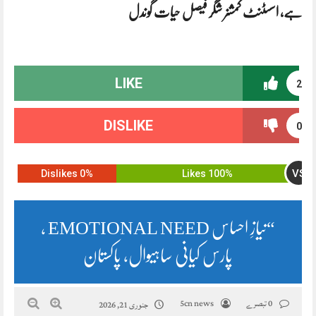
ہے، اسسٹنٹ کمشنر شگر فیصل حیات گوندل
LIKE
2
DISLIKE
0
VS
0% Dislikes
100% Likes
“نیازِ احساس EMOTIONAL NEED ،
پارس کیانی ساہیوال، پاکستان
0 تبصرے
5cn news
جنوری 21, 2026