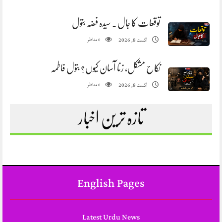
توقعات کا جال. سیدہ فضہ بتول
مناظر
اگست 8, 2026
0
نکاح مشکل، زنا آسان کیوں؟ بتول فاطمہ
مناظر
اگست 8, 2026
0
تازہ ترین اخبار
English Pages
Latest Urdu News