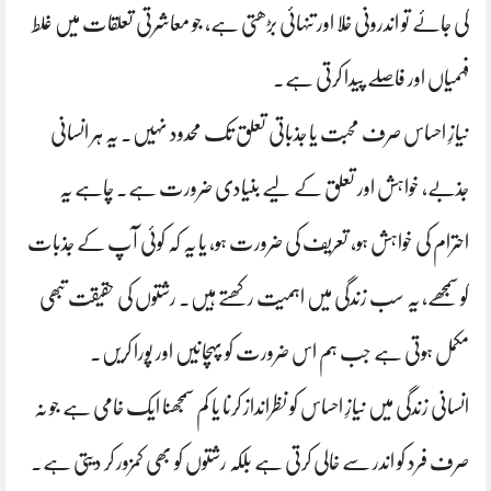
کی جائے تو اندرونی خلا اور تنہائی بڑھتی ہے، جو معاشرتی تعلقات میں غلط
فہمیاں اور فاصلے پیدا کرتی ہے۔
نیازِ احساس صرف محبت یا جذباتی تعلق تک محدود نہیں۔ یہ ہر انسانی
جذبے، خواہش اور تعلق کے لیے بنیادی ضرورت ہے۔ چاہے یہ
احترام کی خواہش ہو، تعریف کی ضرورت ہو، یا یہ کہ کوئی آپ کے جذبات
کو سمجھے، یہ سب زندگی میں اہمیت رکھتے ہیں۔ رشتوں کی حقیقت تبھی
مکمل ہوتی ہے جب ہم اس ضرورت کو پہچانیں اور پورا کریں۔
انسانی زندگی میں نیازِ احساس کو نظرانداز کرنا یا کم سمجھنا ایک خامی ہے جو نہ
صرف فرد کو اندر سے خالی کرتی ہے بلکہ رشتوں کو بھی کمزور کر دیتی ہے۔