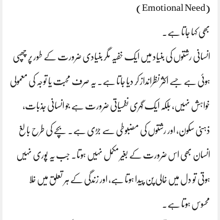
(Emotional Need)
بھی کہا جاتا ہے۔
انسانی رشتوں کی بنیاد میں ایک خفیہ مگر بنیادی ضرورت کے طور پر چھپی
ہوئی ہے جسے اکثر نظرانداز کر دیا جاتا ہے۔ یہ صرف محبت یا توجہ کی معمولی
خواہش نہیں، بلکہ ایک گہری نفسیاتی ضرورت ہے جو انسانی جذبات،
ذہنی سکون، اور رشتوں کی مضبوطی سے جڑی ہے۔ بچے کی طرح بالغ
انسان بھی اس ضرورت کے بغیر مکمل نہیں ہوتا۔ جب یہ پوری نہیں
ہوتی تو دل میں خالی پن پیدا ہوتا ہے، اور زندگی کے ہر تعلق میں خلا
محسوس ہوتا ہے۔