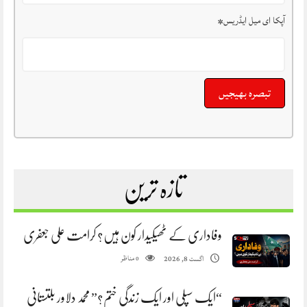
آپکا ای میل ایڈریس
*
تازہ ترین
وفاداری کے ٹھیکیدار کون ہیں؟ کرامت علی جعفری
مناظر
اگست 8, 2026
0
“ایک سپلی اور ایک زندگی ختم؟” محمد دلاور بلتستانی