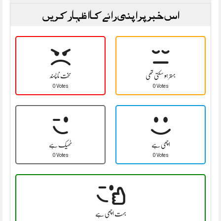
اس خبر پر اپنی رائے کا اظہار کریں
بہتر ہو سکتی تھی
سخت نا پسند
0 Votes
0 Votes
اچھی ہے
ٹھیک ہے
0 Votes
0 Votes
بہت اچھی ہے