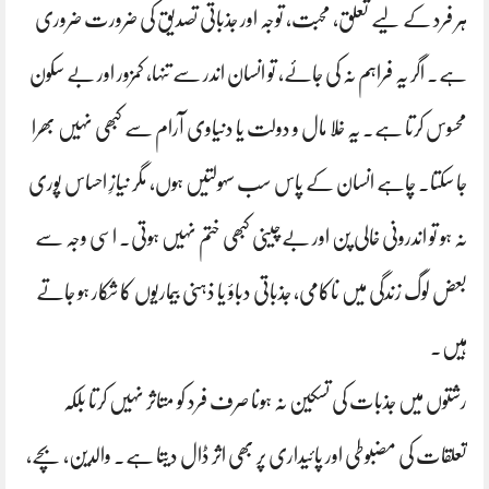
ہر فرد کے لیے تعلق، محبت، توجہ اور جذباتی تصدیق کی ضرورت ضروری
ہے۔ اگر یہ فراہم نہ کی جائے، تو انسان اندر سے تنہا، کمزور اور بے سکون
محسوس کرتا ہے۔ یہ خلا مال و دولت یا دنیاوی آرام سے کبھی نہیں بھرا
جا سکتا۔ چاہے انسان کے پاس سب سہولتیں ہوں، مگر نیازِ احساس پوری
نہ ہو تو اندرونی خالی پن اور بےچینی کبھی ختم نہیں ہوتی۔ اسی وجہ سے
بعض لوگ زندگی میں ناکامی، جذباتی دباؤ یا ذہنی بیماریوں کا شکار ہو جاتے
ہیں۔
رشتوں میں جذبات کی تسکین نہ ہونا صرف فرد کو متاثر نہیں کرتا بلکہ
تعلقات کی مضبوطی اور پائیداری پر بھی اثر ڈال دیتا ہے۔ والدین، بچے،