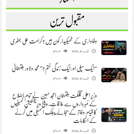
مقبول ترین
وفاداری کے ٹھیکیدار کون ہیں؟ کرامت علی جعفری
مناظر
اگست 8, 2026
0
“ایک سپلی اور ایک زندگی ختم؟” محمد دلاور بلتستانی
مناظر
اگست 8, 2026
0
وزیر اعلیٰ گلگت بلتستان امجد حسین نے تمام اضلاع
کے نمبرداروں سے ملاقات، ویلج ویریفکیشن کمیٹیوں
کا قیام دفاتر کے بجائے پبلک اسمبلی میں کرنے
کے احکامات
مناظر
اگست 8, 2026
0