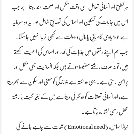
ہر تعلق اور انسانی تعامل اسی وقت مکمل اور صحت مند رہتا ہے جب
اس میں جذبات کی تسکین اور احساس کی تصدیق شامل ہو۔ یہ وہ سرمایہ
ہے جو دنیاوی کامیابی یا مال و دولت سے کبھی خریدا نہیں جا سکتا۔
جب ہم اپنے رشتوں میں جذبات کی قدر اور احساس کی اہمیت سمجھتے
ہیں، تو نہ صرف رشتے مضبوط ہوتے ہیں بلکہ انسانیت بھی مکمل اور
پرامن رہتی ہے۔ یہی وہ نکتہ ہے جو زندگی کو معنی اور سکون سے بھر دیتا
ہے، اور انسانی تعلقات کو وہ گہرائی دیتا ہے جس کے بغیر محبت یا رشتہ
محض رسمی لفظ رہ جاتا ہے۔
نیاز احساس، (Emotional need) شدت سے چاہے جانے کی