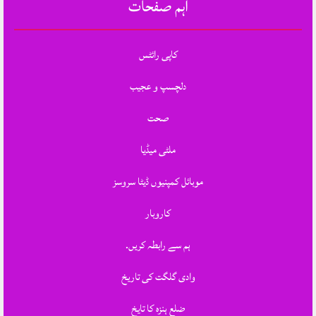
اہم صفحات
کاپی رائٹس
دلچسپ و عجیب
صحت
ملٹی میڈیا
موبائل کمپنیوں ڈیٹا سروسز
کاروبار
ہم سے رابطہ کریں.
وادی گلگت کی تاریخ
ضلع ہنزہ کا تایخ