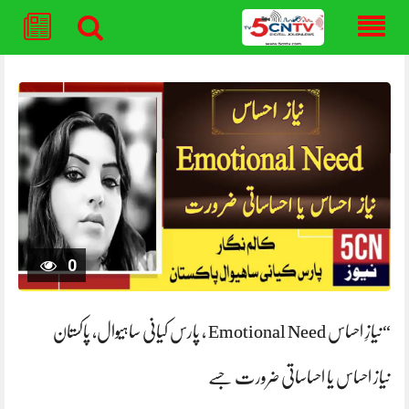
Skip
to
content
0
“نیازِ احساس Emotional Need ، پارس کیانی ساہیوال، پاکستان
نیاز احساس یا احساساتی ضرورت جسے