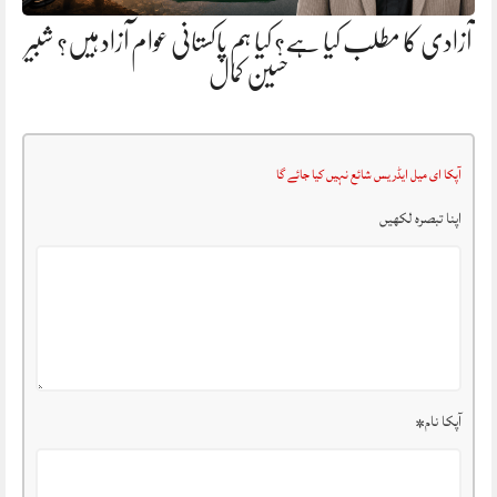
آزادی کا مطلب کیا ہے؟ کیا ہم پاکستانی عوام آزاد ہیں؟ شبیر
حسین کمال
آپکا ای میل ایڈریس شائع نہیں کیا جائے گا
اپنا تبصرہ لکھیں
آپکا نام
*