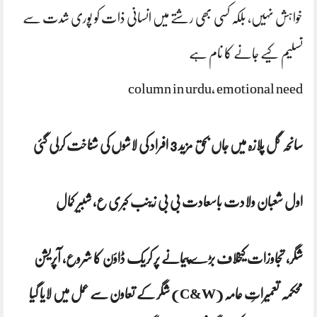
خواہش نہیں، بلکہ کسی بھی رشتے میں انسانی ذات کو پوری شدت سے
تسلیم کیے جانے کا نام ہے
column in urdu, emotional need
سانحہ گل پلازہ میں جاں بحق مزید 3 افراد کی لاشوں کی شناخت کرلی گئی
اول شعبان ولادت باسعادت بی بی زینب کبری ع، شبیر کمال
شگر، تجاوزات کیخلاف بڑے پیمانے پر کریک ڈاؤن کا شروع، آپریشن
محکمہ تعمیراتِ عامہ (C&W) شگر کے تعاون سے عمل میں لایا گیا