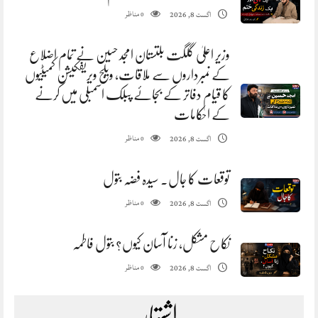
مناظر
اگست 8, 2026
0
وزیر اعلیٰ گلگت بلتستان امجد حسین نے تمام اضلاع
کے نمبرداروں سے ملاقات، ویلج ویریفکیشن کمیٹیوں
کا قیام دفاتر کے بجائے پبلک اسمبلی میں کرنے
کے احکامات
مناظر
اگست 8, 2026
0
توقعات کا جال. سیدہ فضہ بتول
مناظر
اگست 8, 2026
0
نکاح مشکل، زنا آسان کیوں؟ بتول فاطمہ
مناظر
اگست 8, 2026
0
اشتہار