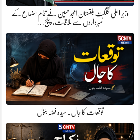
وزیر اعلیٰ گلگت بلتستان امجد حسین نے تمام اضلاع کے
نمبرداروں سے ملاقات، ویلج…
توقعات کا جال. سیدہ فضہ بتول