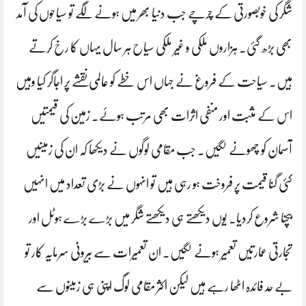
شگر کی خوبصورتی کے چرچے جب دنیا بھر میں ہونے لگے تو سیاحوں کی آمد
بھی بڑھ گئی۔ ہزاروں ملکی و غیر ملکی سیاح ہر سال یہاں کا رخ کرتے
ہیں۔ سیاحت کے فروغ نے جہاں اس خطے کو عالمی نقشے پر اجاگر کیا وہیں
اس کے مثبت اور منفی اثرات بھی مرتب ہوئے۔ زمین کی قیمتیں
آسمان کو چھونے لگیں۔ جب مقامی لوگوں نے دیکھا کہ ان کی زمینیں
کئی گنا قیمت پر فروخت ہو رہی ہیں تو انہوں نے بڑی تعداد میں انہیں
بیچنا شروع کردیا۔ یوں دیکھتے ہی دیکھتے شگر میں بڑے بڑے ہوٹل اور
تجارتی عمارتیں تعمیر ہونے لگیں۔ ان تعمیرات سے بیرونی سرمایہ کار تو
بے حد فائدہ اٹھا رہے ہیں لیکن اکثر مقامی لوگ اپنی ہی زمینوں سے