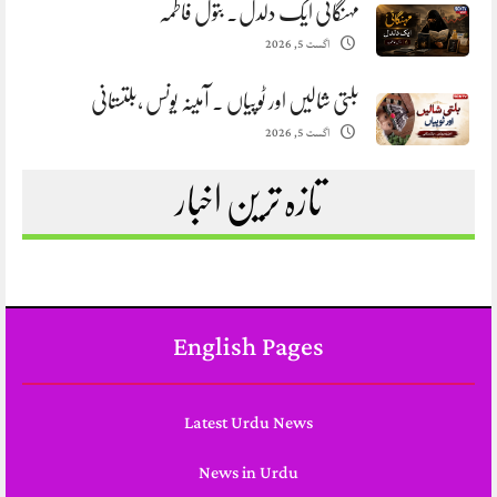
مہنگائی ایک دلدل. بتول فاطمہ
اگست 5, 2026
بلتی شالیں اور ٹوپیاں . آمینہ یونس ،بلتستانی
اگست 5, 2026
تازہ ترین اخبار
English Pages
Latest Urdu News
News in Urdu