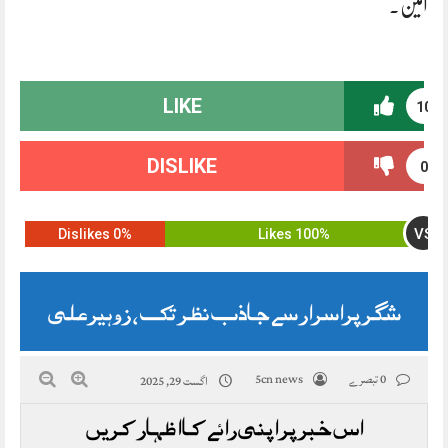
آمین۔
LIKE
10
DISLIKE
0
VS
0% Dislikes
100% Likes
شگر پراسرار سے جاذب نظر تک ، زوہیر علی
0 تبصرے
5cn news
اگست 29, 2025
اس خبر پر اپنی رائے کا اظہار کریں