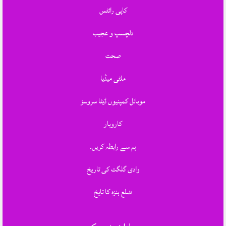
کاپی رائٹس
دلچسپ و عجیب
صحت
ملٹی میڈیا
موبائل کمپنیوں ڈیٹا سروسز
کاروبار
ہم سے رابطہ کریں.
وادی گلگت کی تاریخ
ضلع ہنزہ کا تایخ