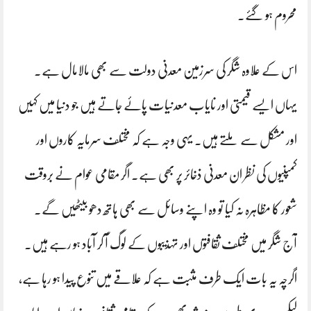
محروم ہو گئے۔
اس کے علاوہ شگر کی سرزمین معدنی دولت سے بھی مالامال ہے۔
یہاں ایسے قیمتی اور نایاب معدنیات پائے جاتے ہیں جو دنیا میں کہیں
اور مشکل سے ملتے ہیں۔ یہی وجہ ہے کہ مختلف سرمایہ کاروں اور
کمپنیوں کی نظر ان معدنی ذخائر پر بھی ہے۔ اگر مقامی عوام نے بروقت
شعور کا مظاہرہ نہ کیا تو وہ اپنے وسائل سے بھی ہاتھ دھو بیٹھیں گے۔
آج شگر میں مختلف ثقافتوں اور تہذیبوں کے لوگ آ کر آباد ہو رہے ہیں۔
اگرچہ یہ بات ایک طرف مثبت ہے کہ علاقے میں تنوع پیدا ہو رہا ہے،