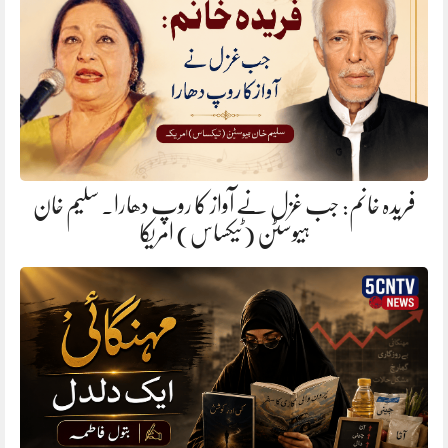
فریدہ خانم: جب غزل نے آواز کا روپ دھارا. سلیم خان
ہیوسٹن (ٹیکساس) امریکا