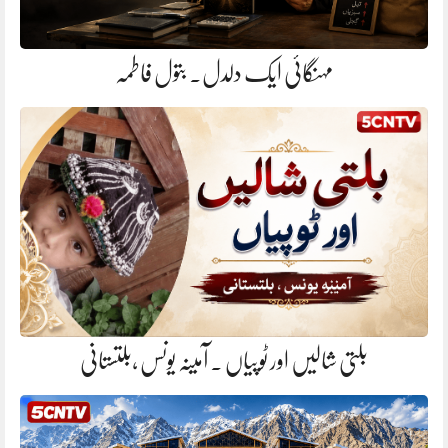
مہنگائی ایک دلدل. بتول فاطمہ
بلتی شالیں اور ٹوپیاں . آمینہ یونس ،بلتستانی