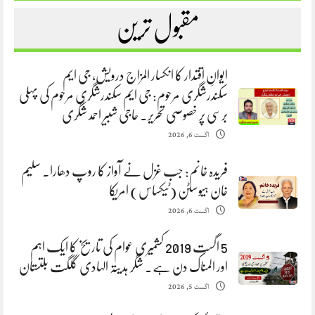
مقبول ترین
ایوانِ اقتدار کا انکسار المزاج درویش، جی ایم
سکندرشگری مرحوم: جی ایم سکندرشگری مرحوم کی پہلی
برسی پر خصوصی تحریر. حاجی شبیر احمد شگری
اگست 6, 2026
فریدہ خانم: جب غزل نے آواز کا روپ دھارا. سلیم
خان ہیوسٹن (ٹیکساس) امریکا
اگست 6, 2026
5 اگست 2019 کشمیری عوام کی تاریخ کا ایک اہم
اور المناک دن ہے. شگر ہدیتہ الہادی گلگت بلتستان
اگست 5, 2026