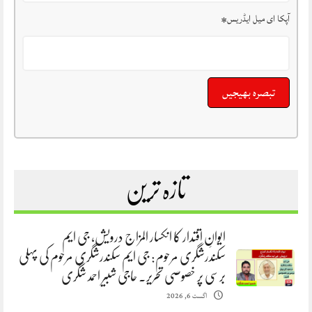
آپکا ای میل ایڈریس
*
تازہ ترین
ایوانِ اقتدار کا انکسار المزاج درویش، جی ایم
سکندرشگری مرحوم: جی ایم سکندرشگری مرحوم کی پہلی
برسی پر خصوصی تحریر. حاجی شبیر احمد شگری
اگست 6, 2026