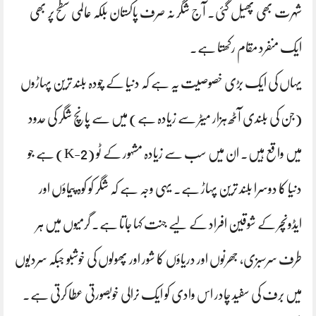
شہرت بھی پھیل گئی۔ آج شگر نہ صرف پاکستان بلکہ عالمی سطح پر بھی
ایک منفرد مقام رکھتا ہے۔
یہاں کی ایک بڑی خصوصیت یہ ہے کہ دنیا کے چودہ بلند ترین پہاڑوں
(جن کی بلندی آٹھ ہزار میٹر سے زیادہ ہے) میں سے پانچ شگر کی حدود
میں واقع ہیں۔ ان میں سب سے زیادہ مشہور کے ٹو (K-2) ہے جو
دنیا کا دوسرا بلند ترین پہاڑ ہے۔ یہی وجہ ہے کہ شگر کو کوہ پیماؤں اور
ایڈونچر کے شوقین افراد کے لیے جنت کہا جاتا ہے۔ گرمیوں میں ہر
طرف سرسبزی، جھرنوں اور دریاؤں کا شور اور پھولوں کی خوشبو جبکہ سردیوں
میں برف کی سفید چادر اس وادی کو ایک نرالی خوبصورتی عطا کرتی ہے۔