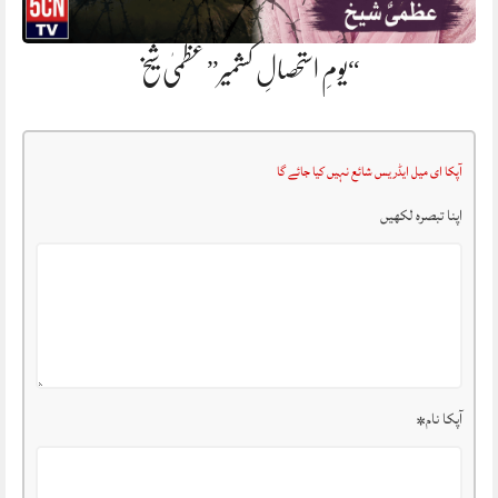
“یومِ استحصالِ کشمیر” عظمیٰ شیخ
آپکا ای میل ایڈریس شائع نہیں کیا جائے گا
اپنا تبصرہ لکھیں
آپکا نام
*