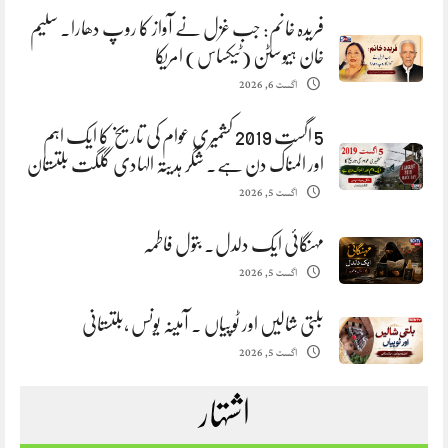
فریدہ خانم: جب غزل نے آواز کا روپ دھارا. سلیم
خان ہیوسٹن (ٹیکساس) امریکا
اگست 6, 2026
5 اگست 2019 کشمیری عوام کی تاریخ کا ایک اہم
اور المناک دن ہے. شگر ہدیتہ الہادی گلگت بلتستان
اگست 5, 2026
مہنگائی ایک دلدل. بتول فاطمہ
اگست 5, 2026
بلتی شالیں اور ٹوپیاں . آمینہ یونس ،بلتستانی
اگست 5, 2026
اشتہار