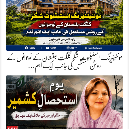
مونٹینیرنگ انسٹیٹیوٹ شگر گلگت بلتستان کے نوجوانوں کے
روشن مستقبل کی جانب ایک اہم…