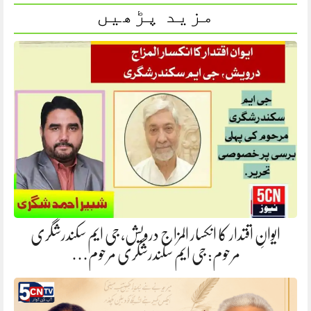
مزید پڑھیں
ایوانِ اقتدار کا انکسار المزاج درویش، جی ایم سکندرشگری
مرحوم: جی ایم سکندرشگری مرحوم…