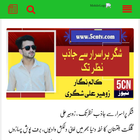
Skip
to
content
شگر پراسرار سے جاذب نظر تک ، زوہیر علی
گلگت بلتستان کا خطہ دنیا بھر میں اپنی دلکش وادیوں، برف پوش پہاڑوں