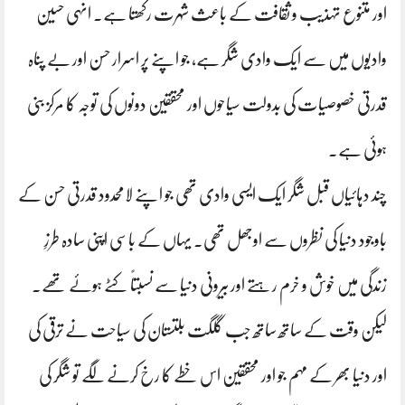
اور متنوع تہذیب و ثقافت کے باعث شہرت رکھتا ہے۔ انہی حسین
وادیوں میں سے ایک وادی شگر ہے، جو اپنے پر اسرار حسن اور بے پناہ
قدرتی خصوصیات کی بدولت سیاحوں اور محققین دونوں کی توجہ کا مرکز بنی
ہوئی ہے۔
چند دہائیاں قبل شگر ایک ایسی وادی تھی جو اپنے لامحدود قدرتی حسن کے
باوجود دنیا کی نظروں سے اوجھل تھی۔ یہاں کے باسی اپنی سادہ طرزِ
زندگی میں خوش و خرم رہتے اور بیرونی دنیا سے نسبتاً کٹے ہوئے تھے۔
لیکن وقت کے ساتھ ساتھ جب گلگت بلتستان کی سیاحت نے ترقی کی
اور دنیا بھر کے مہم جو اور محققین اس خطے کا رخ کرنے لگے تو شگر کی