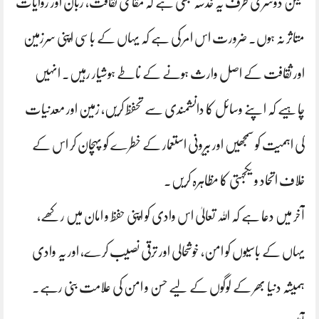
لیکن دوسری طرف یہ خدشہ بھی ہے کہ مقامی ثقافت، زبان اور روایات
متاثر نہ ہوں۔ ضرورت اس امر کی ہے کہ یہاں کے باسی اپنی سرزمین
اور ثقافت کے اصل وارث ہونے کے ناطے ہوشیار رہیں۔ انہیں
چاہیے کہ اپنے وسائل کا دانشمندی سے تحفظ کریں، زمین اور معدنیات
کی اہمیت کو سمجھیں اور بیرونی استعمار کے خطرے کو پہچان کر اس کے
خلاف اتحاد و یکجہتی کا مظاہرہ کریں۔
آخر میں دعا ہے کہ اللہ تعالیٰ اس وادی کو اپنی حفظ و امان میں رکھے،
یہاں کے باسیوں کو امن، خوشحالی اور ترقی نصیب کرے، اور یہ وادی
ہمیشہ دنیا بھر کے لوگوں کے لیے حسن و امن کی علامت بنی رہے۔