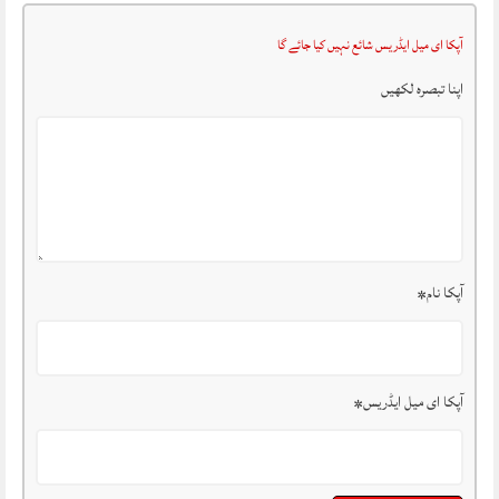
آپکا ای میل ایڈریس شائع نہیں کیا جائے گا
اپنا تبصرہ لکھیں
آپکا نام
*
آپکا ای میل ایڈریس
*