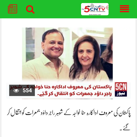
Skip
to
content
554
پاکستان کی معروف اداکارہ حنا خواجہ کے شوہر راجر داؤد جمعرات کو انتقال کر
گئے۔