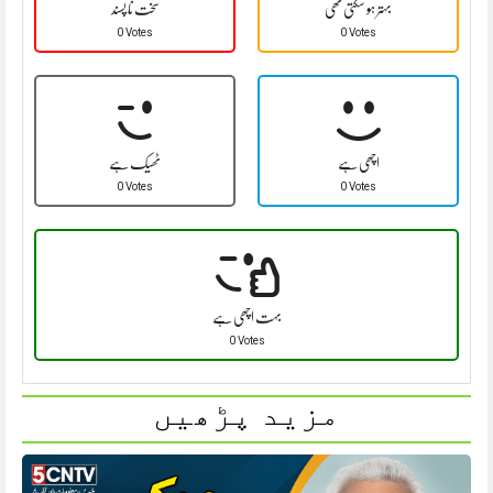
بہتر ہو سکتی تھی
سخت نا پسند
0 Votes
0 Votes
اچھی ہے
ٹھیک ہے
0 Votes
0 Votes
بہت اچھی ہے
0 Votes
مزید پڑھیں