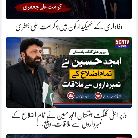
وفاداری کے ٹھیکیدار کون ہیں؟ کرامت علی جعفری
وزیر اعلیٰ گلگت بلتستان امجد حسین نے تمام اضلاع کے
نمبرداروں سے ملاقات، ویلج…