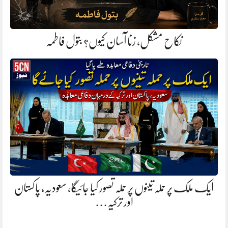
نکاح مشکل، زنا آسان کیوں؟ بتول فاطمہ
ایک ملک پر حملہ تینوں پر حملہ تصور کیا جائیگا، سعودیہ، پاکستان
اور ترکیہ…