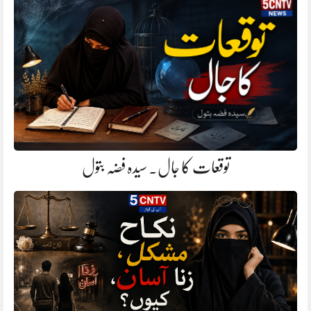
توقعات کا جال. سیدہ فضہ بتول