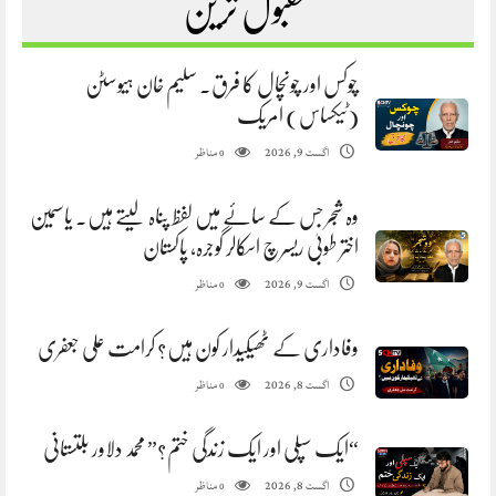
مقبول ترین
چوکس اور چونچال کا فرق. سلیم خان ہیوسٹن
(ٹیکساس) امریک
مناظر
اگست 9, 2026
0
وہ شجر جس کے سائے میں لفظ پناہ لیتے ہیں. یاسمین
اختر طوبیٰ ریسرچ اسکالر گوجرہ، پاکستان
مناظر
اگست 9, 2026
0
وفاداری کے ٹھیکیدار کون ہیں؟ کرامت علی جعفری
مناظر
اگست 8, 2026
0
“ایک سپلی اور ایک زندگی ختم؟” محمد دلاور بلتستانی
مناظر
اگست 8, 2026
0