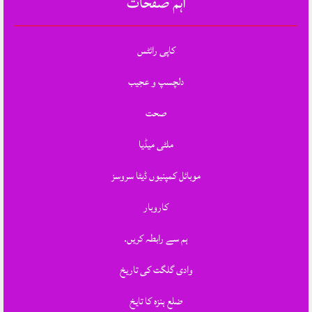
اہم صفحات
کاپی رائٹس
دلچسپ و عجیب
صحت
ملٹی میڈیا
موبائل کمپنیوں ڈیٹا سروسز
کاروبار
ہم سے رابطہ کریں.
وادی گلگت کی تاریخ
ضلع ہنزہ کا تایخ