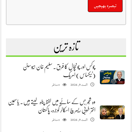
تازہ ترین
چوکس اور چونچال کا فرق. سلیم خان ہیوسٹن
(ٹیکساس) امریک
مناظر
اگست 9, 2026
0
وہ شجر جس کے سائے میں لفظ پناہ لیتے ہیں. یاسمین
اختر طوبیٰ ریسرچ اسکالر گوجرہ، پاکستان
مناظر
اگست 9, 2026
0