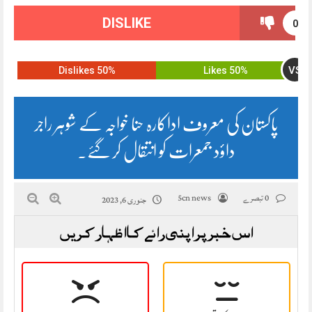
DISLIKE
0
VS
50% Dislikes
50% Likes
پاکستان کی معروف اداکارہ حنا خواجہ کے شوہر راجر
داؤد جمعرات کو انتقال کر گئے۔
0 تبصرے
5cn news
جنوری 6, 2023
اس خبر پر اپنی رائے کا اظہار کریں