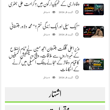
وفاداری کے ٹھیکیدار کون ہیں؟ کرامت علی جعفری
مناظر
اگست 8, 2026
0
“ایک سپلی اور ایک زندگی ختم؟” محمد دلاور بلتستانی
مناظر
اگست 8, 2026
0
وزیر اعلیٰ گلگت بلتستان امجد حسین نے تمام اضلاع
کے نمبرداروں سے ملاقات، ویلج ویریفکیشن کمیٹیوں
کا قیام دفاتر کے بجائے پبلک اسمبلی میں کرنے
کے احکامات
مناظر
اگست 8, 2026
0
اشتہار