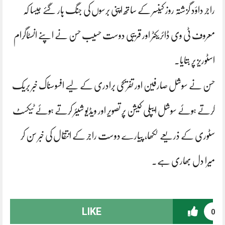
راجر داؤد گزشتہ روز کینسر کے ساتھ اپنی برسوں کی جنگ ہار گئے جیسا کہ
معروف ٹی وی ڈائریکٹر اور قریبی دوست حسیب حسن نے اپنے انسٹاگرام
اسٹوریز پر بتایا۔
حسن نے سوشل صارفین اور تفریحی برادری کے لیے افسوسناک خبر بریک
کرتے ہوئے سوشل ایپلی کیشن پر تصویر اور ویڈیو شیئر کرتے ہوئے ٹیکسٹ
سٹوری کے ذریعے لکھا، پیارے دوست راجر کے انتقال کی خبر سن کر
میرا دل بھاری ہے۔
LIKE
0