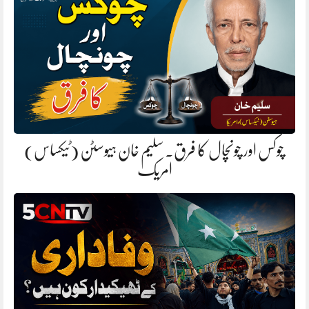
چوکس اور چونچال کا فرق. سلیم خان ہیوسٹن (ٹیکساس)
امریک