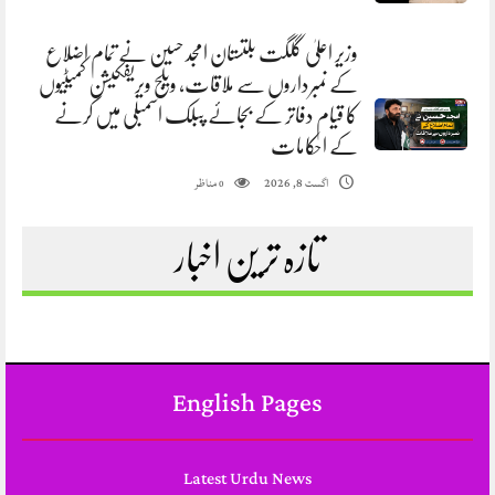
وزیر اعلیٰ گلگت بلتستان امجد حسین نے تمام اضلاع
کے نمبرداروں سے ملاقات، ویلج ویریفکیشن کمیٹیوں
کا قیام دفاتر کے بجائے پبلک اسمبلی میں کرنے
کے احکامات
مناظر
اگست 8, 2026
0
تازہ ترین اخبار
English Pages
Latest Urdu News