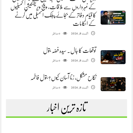
کے نمبرداروں سے ملاقات، ویلج ویریفکیشن کمیٹیوں
کا قیام دفاتر کے بجائے پبلک اسمبلی میں کرنے
کے احکامات
مناظر
اگست 8, 2026
0
توقعات کا جال. سیدہ فضہ بتول
مناظر
اگست 8, 2026
0
نکاح مشکل، زنا آسان کیوں؟ بتول فاطمہ
مناظر
اگست 8, 2026
0
تازہ ترین اخبار