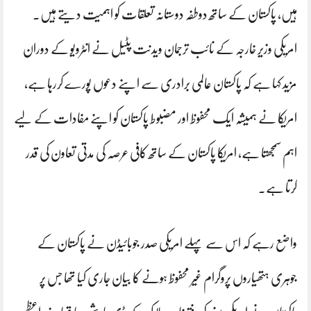
ہیں، پاکستان کے ساتھ دوطفہ دوستانہ تعلقات کو اہمیت دیتے ہیں۔
امریکی وزیر خارجہ کے نائب ترجمان ویدنت پٹیل نے انٹرویو کے دوران
مزید کہا ہے کہ پاکستان عالمی برادری سے اپنے دعوں پورے کررہا ہے،
امریکا نے ہمیشہ ایک محفوظ اور مضبوط پاکستان کو اپنے مفادات کے لیے
اہم سمجھتا ہے، امریکا پاکستان کے ساتھ کافی عرصہ کی مدتی تعاون کی قدر
کرتا ہے۔
واضع رہے کہ اس سے پہلے امریکی صدر جوبائیڈن نے پاکستان کے
جوہری ہتھیاروں پروگرام غیر محفوظ ہونے کا بیان جاری کیا تھا جس پر