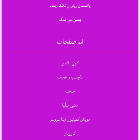
پاکستان ریلوے ٹکٹ ریٹ،
جشنِ مے فنگ
اہم صفحات
کاپی رائٹس
دلچسپ و عجیب
صحت
ملٹی میڈیا
موبائل کمپنیوں ڈیٹا سروسز
کاروبار