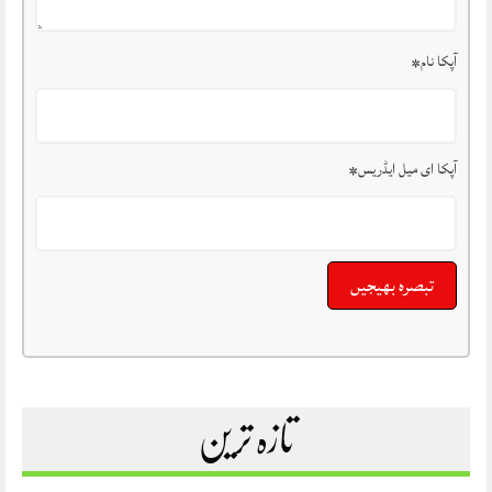
آپکا نام
*
آپکا ای میل ایڈریس
*
تازہ ترین