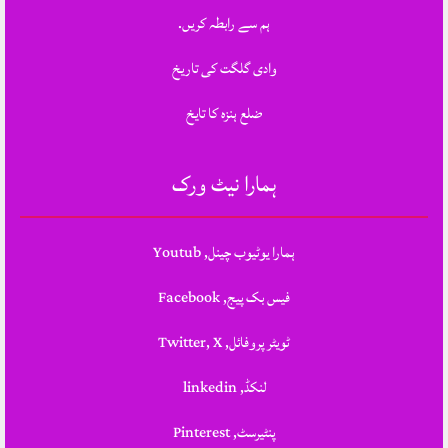
ہم سے رابطہ کریں.
وادی گلگت کی تاریخ
ضلع ہنزہ کا تایخ
ہمارا نیٹ ورک
ہمارا یوٹیوب چینل, Youtub
فیس بک پیج, Facebook
ٹویٹر پروفائل, Twitter, X
لنکڈ, linkedin
پنٹیرسٹ, Pinterest