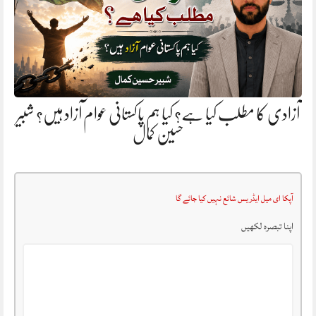
آزادی کا مطلب کیا ہے؟ کیا ہم پاکستانی عوام آزاد ہیں؟ شبیر
حسین کمال
آپکا ای میل ایڈریس شائع نہیں کیا جائے گا
اپنا تبصرہ لکھیں