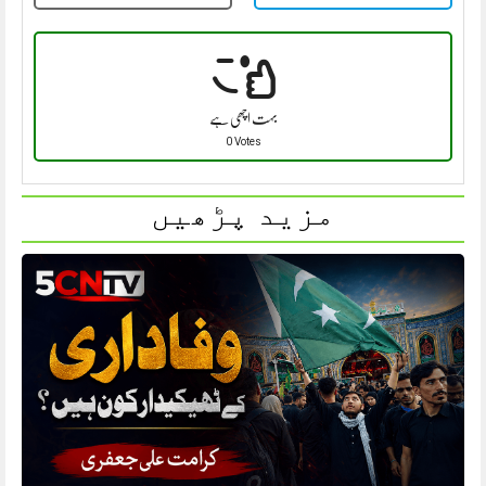
بہت اچھی ہے
0 Votes
مزید پڑھیں