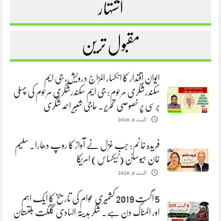
اشتہار
مقبول ترین
ایوانِ اقتدار کا انکسار المزاج درویش، جی ایم
سکندرشگری مرحوم: جی ایم سکندرشگری مرحوم کی پہلی
برسی پر خصوصی تحریر. حاجی شبیر احمد شگری
اگست 6, 2026
فریدہ خانم: جب غزل نے آواز کا روپ دھارا. سلیم
خان ہیوسٹن (ٹیکساس) امریکا
اگست 6, 2026
5 اگست 2019 کشمیری عوام کی تاریخ کا ایک اہم
اور المناک دن ہے. شگر ہدیتہ الہادی گلگت بلتستان