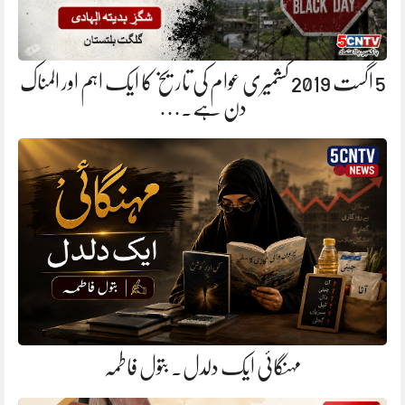
5 اگست 2019 کشمیری عوام کی تاریخ کا ایک اہم اور المناک
دن ہے.…
مہنگائی ایک دلدل. بتول فاطمہ