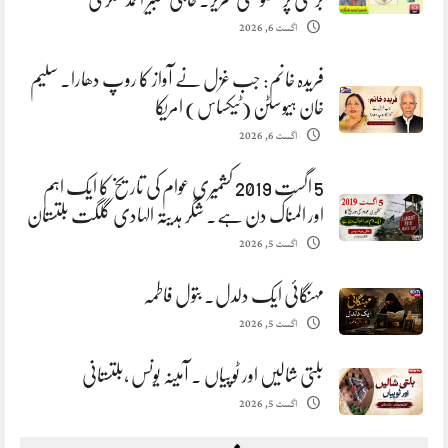
اگست 6, 2026
فریدہ خانم: جب غزل نے آواز کا روپ دھارا. سلیم
خان ہیوسٹن (ٹیکساس) امریکا
اگست 6, 2026
5 اگست 2019 کشمیری عوام کی تاریخ کا ایک اہم
اور المناک دن ہے. شگر ہدیتہ الہادی گلگت بلتستان
اگست 5, 2026
مہنگائی ایک دلدل. بتول فاطمہ
اگست 5, 2026
بلتی شالیں اور ٹوپیاں . آمینہ یونس ،بلتستانی
اگست 5, 2026