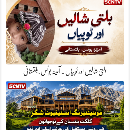
بلتی شالیں اور ٹوپیاں . آمینہ یونس ،بلتستانی