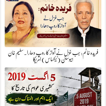
فریدہ خانم: جب غزل نے آواز کا روپ دھارا. سلیم خان
ہیوسٹن (ٹیکساس) امریکا