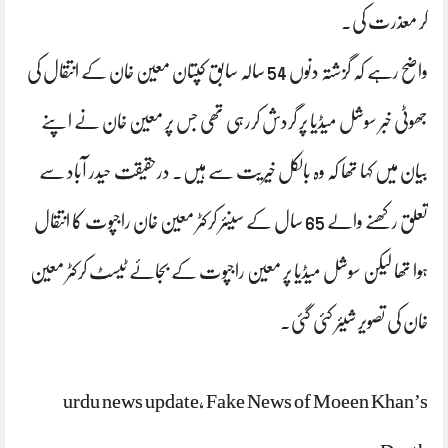
کر معذرت کی۔
واضح رہے کہ گزشتہ دنوں 54 سالہ سابق کپتان معین خان کے انتقال کی
جھوٹی خبر سوشل میڈیا پر گردش کررہی تھی جس پر معین خان نے اپنے
بیان میں کہا تھا کہ وہ بالکل خیریت سے ہیں۔ درحقیقت حیدر آباد سے
تعلق رکھنے والے 65 سال کے سینئر کرکٹر معین خان راجپوت کا انتقال
ہوا تھا لیکن سوشل میڈیا پر معین راجپوت کے بجائے ٹیسٹ کرکٹر معین
خان کی تصویر شیئر کئی گئی۔
urdu news update, Fake News of Moeen Khan’s