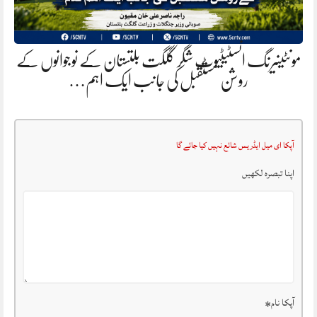
مونٹینیرنگ انسٹیٹیوٹ شگر گلگت بلتستان کے نوجوانوں کے
روشن مستقبل کی جانب ایک اہم…
آپکا ای میل ایڈریس شائع نہیں کیا جائے گا
اپنا تبصرہ لکھیں
آپکا نام
*