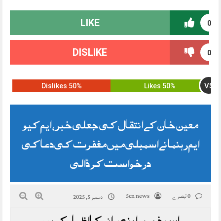
LIKE
0
DISLIKE
0
VS
50% Dislikes
50% Likes
معین خان کے انتقال کی جعلی خبر، ایم کیو
ایم رہنما نے اسمبلی میں مغفرت کی دعا کی
درخواست کر ڈالی
0 تبصرے
5cn news
دسمبر 5, 2025
اس خبر پر اپنی رائے کا اظہار کریں