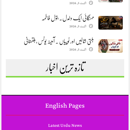
اگست 5, 2026
مہنگائی ایک دلدل. بتول فاطمہ
اگست 5, 2026
بلتی شالیں اور ٹوپیاں . آمینہ یونس ،بلتستانی
اگست 5, 2026
تازہ ترین اخبار
English Pages
Latest Urdu News