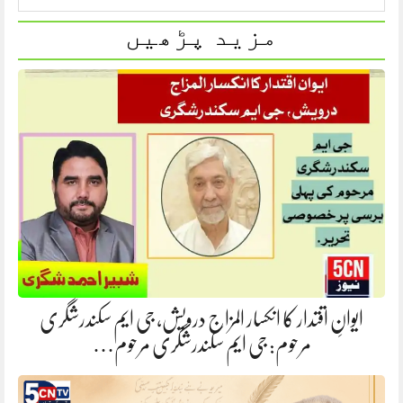
مزید پڑھیں
ایوانِ اقتدار کا انکسار المزاج درویش، جی ایم سکندرشگری
مرحوم: جی ایم سکندرشگری مرحوم…