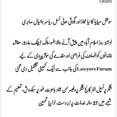
Death
سوشل میڈیا کا نیا محاذ اور بگڑتی ہوئی نسل ، یاسر دانیال صابری
گزشتہ روز اسلام آباد میں‌ پیش آنے والا افسوسناک ٹریفک حادثہ، متاثرہ
خاندانوں کو انصاف کی فراہمی اور مقدمے کی مؤثر پیروی کے لیے
Lawyers Forum کی جانب سے ایک کمیٹی تشکیل دی گئی
شگر پرنسپل انٹر کالج شگر پروفیسر حسن شاد باعزت طور پر سبکدوش، تعلیم کے
شعبے میں 27 سالہ خدمات پر زبردست خراجِ تحسین