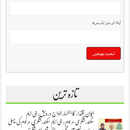
آپکا ای میل ایڈریس
*
تازہ ترین
ایوانِ اقتدار کا انکسار المزاج درویش، جی ایم
سکندرشگری مرحوم: جی ایم سکندرشگری مرحوم کی پہلی
برسی پر خصوصی تحریر. حاجی شبیر احمد شگری