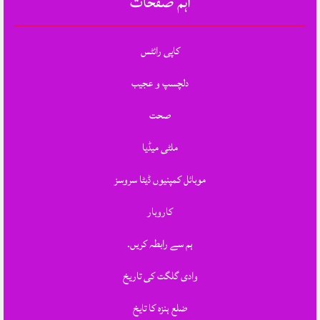
اہم صفحات
کاپی رائٹس
دلچسپ و عجیب
صحت
ملٹی میڈیا
موبائل کمپنیوں ڈیٹا سروسز
کاروبار
ہم سے رابطہ کریں.
وادی گلگت کی تاریخ
ضلع ہنزہ کا تایخ