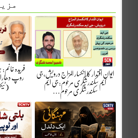
مزید
فریدہ خانم:
ایوانِ اقتدار کا انکسار المزاج درویش، جی
روپ دھارا.
ایم سکندرشگری مرحوم: جی ایم
(ٹیک
سکندرشگری مرحوم…