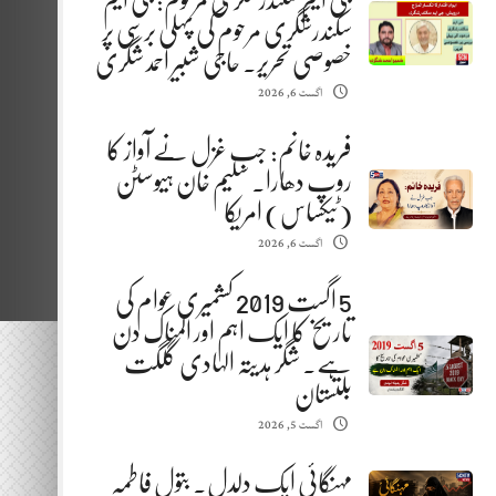
جی ایم سکندرشگری مرحوم: جی ایم
سکندرشگری مرحوم کی پہلی برسی پر
خصوصی تحریر. حاجی شبیر احمد شگری
اگست 6, 2026
فریدہ خانم: جب غزل نے آواز کا
روپ دھارا. سلیم خان ہیوسٹن
(ٹیکساس) امریکا
اگست 6, 2026
5 اگست 2019 کشمیری عوام کی
تاریخ کا ایک اہم اور المناک دن
ہے. شگر ہدیتہ الہادی گلگت
بلتستان
اگست 5, 2026
مہنگائی ایک دلدل. بتول فاطمہ