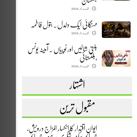
بلتستان
اگست 5, 2026
مہنگائی ایک دلدل. بتول فاطمہ
اگست 5, 2026
بلتی شالیں اور ٹوپیاں . آمینہ یونس
،بلتستانی
اگست 5, 2026
اشتہار
مقبول ترین
ایوانِ اقتدار کا انکسار المزاج درویش،