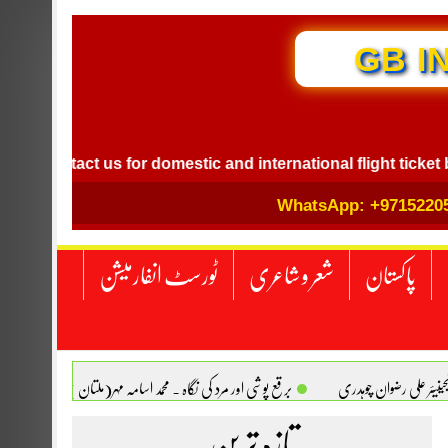
GB I
ontact us for domestic and international flight ticket bookin
WhatsApp: +9715220
پاکستان
شعر و شاعری
ٹورسٹ انفارمیشن
انجینیئر علی رضوان چوہدری
برقع پوشی اور مرد کی نگاہ . محمد اسامہ مہر(ملتان )
تازہ ترین