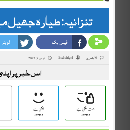
تنزانیہ: طیارہ جھیل میں گر 
فیس بک
ٹویٹر
0 تبصرے
Esd shigri
نومبر 7, 2022
اس خبر پر اپنی
بہت اچھی ہے
اچھی ہے
0 Votes
0 Votes