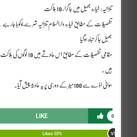
تنزانیہ: طیارہ جھیل میں جا گرا ، 19 ہلاکت
جھیل جا کر تباہ ہوگیا
ہیں۔
ہوائی اڈے سے 100میٹر کے دوری پر یہ حادثہ پیش آیا۔
LIKE
0
VS
50% Likes