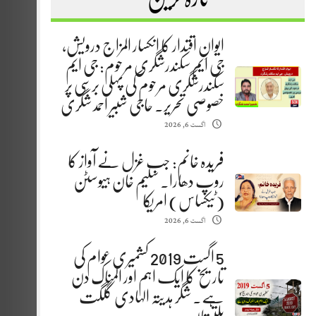
ایوانِ اقتدار کا انکسار المزاج درویش،
جی ایم سکندرشگری مرحوم: جی ایم
سکندرشگری مرحوم کی پہلی برسی پر
خصوصی تحریر. حاجی شبیر احمد شگری
اگست 6, 2026
فریدہ خانم: جب غزل نے آواز کا
روپ دھارا. سلیم خان ہیوسٹن
(ٹیکساس) امریکا
اگست 6, 2026
5 اگست 2019 کشمیری عوام کی
تاریخ کا ایک اہم اور المناک دن
ہے. شگر ہدیتہ الہادی گلگت