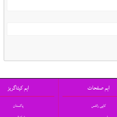
اہم صفحات
اہم کیٹاگریز
کاپی رائٹس
پاکستان