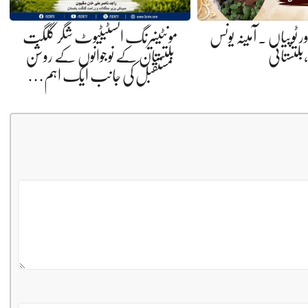
ر ٹوپیاں . آمینہ یونس
مونٹینیرنگ انسٹیٹیوٹ شگر گلگت
،بلتستانی
بلتستان کے نوجوانوں کے روشن
مستقبل کی جانب ایک اہم…