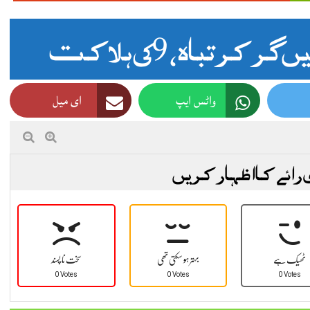
کر تباہ، 19 ہلاکت
واٹس ایپ
ای میل
 رائے کا اظہار کریں
ٹھیک ہے
بہتر ہو سکتی تھی
سخت نا پسند
0 Votes
0 Votes
0 Votes