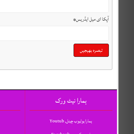
آپکا ای میل ایڈریس
*
ہمارا نیٹ ورک
ہمارا یوٹیوب چینل, Youtub