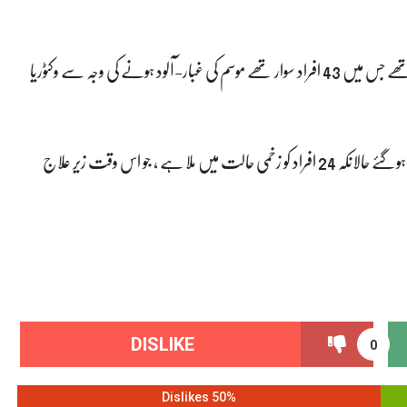
تفصیلات کے مطابق طیارہ دارالسلام تنزانیہ شہر سے بوکوبا جارہے تھے جس میں 43 افراد سوار تھے موسم کی غبار-آلود ہونے کی وجہ سے وکٹوریا
مقامی تفصیلات کے مطابق اس حادثے میں 19 لوگوں کی ہلاکت ہوگئے حالانکہ 24 افراد کو زخمی حالت میں ملا ہے ، جو اس وقت زیر علاج
DISLIKE
0
50% Dislikes