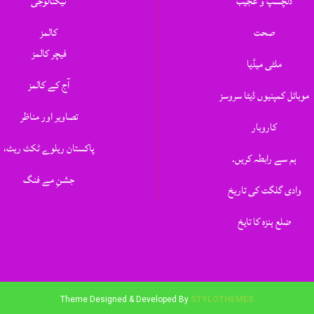
دلچسپ و عجیب
ٹیکنالوجی
صحت
کالمز
فیچر کالمز
ملٹی میڈیا
آج کے کالمز
موبائل کمپنیوں ڈیٹا سروسز
تصاویر اور مناظر
کاروبار
پاکستان ریلوے ٹکٹ ریٹ،
ہم سے رابطہ کریں.
جشنِ مے فنگ
وادی گلگت کی تاریخ
ضلع ہنزہ کا تایخ
Theme Designed & Developed By
STYLOTHEMES