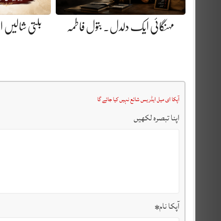
مہنگائی ایک دلدل. بتول فاطمہ
بلتی شالیں او
آپکا ای میل ایڈریس شائع نہیں کیا جائے گا
اپنا تبصرہ لکھیں
آپکا نام
*