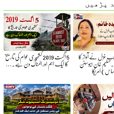
 پڑھیں
 جب غزل نے آواز کا
5 اگست 2019 کشمیری عوام کی تاریخ
 سلیم خان ہیوسٹن
کا ایک اہم اور المناک دن ہے.…
ساس) امریکا