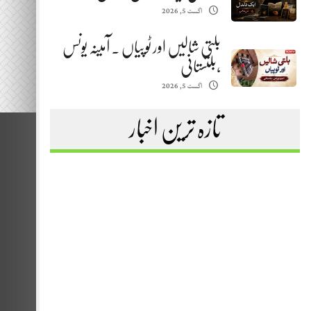
اگست 5, 2026
بلتی شالیں اور ٹوپیاں . آمینہ یونس
،بلتستانی
اگست 5, 2026
تازہ ترین اخبار