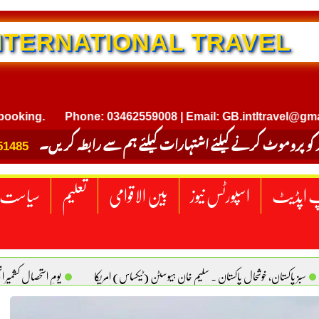
NTERNATIONAL TRAVEL
g.
Phone: 03462559008 | Email: GB.intltravel@gmail.co
 کو پروموٹ کرنے کیلئے اشتہارات کیلئے ہم سے رابطہ کریں۔
51485
 اپڈیٹ
اسپورٹس نیوز
بین الاقوامی
تعلیم
سیاست
سبز پاکستان، خوشحال پاکستان . سلیم خان ہیوسٹن (ٹیکساس) امریکا
یومِ استحصالِ کشمیر 
سانیت کی اصل پہچان. یاسر دانیال صابری