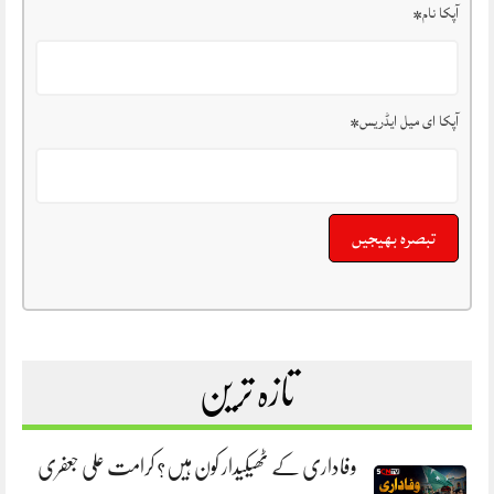
آپکا نام
*
آپکا ای میل ایڈریس
*
تازہ ترین
وفاداری کے ٹھیکیدار کون ہیں؟ کرامت علی جعفری