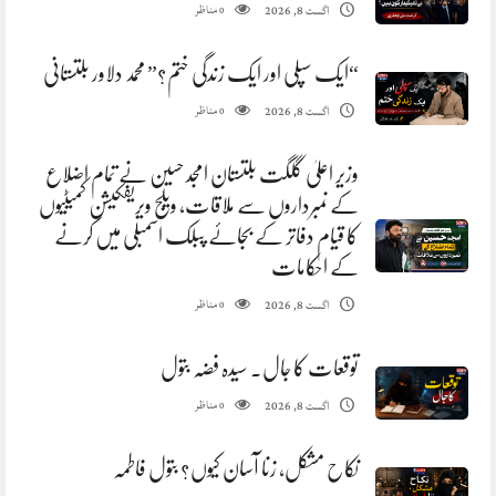
مناظر
اگست 8, 2026
0
“ایک سپلی اور ایک زندگی ختم؟” محمد دلاور بلتستانی
مناظر
اگست 8, 2026
0
وزیر اعلیٰ گلگت بلتستان امجد حسین نے تمام اضلاع
کے نمبرداروں سے ملاقات، ویلج ویریفکیشن کمیٹیوں
کا قیام دفاتر کے بجائے پبلک اسمبلی میں کرنے
کے احکامات
مناظر
اگست 8, 2026
0
توقعات کا جال. سیدہ فضہ بتول
مناظر
اگست 8, 2026
0
نکاح مشکل، زنا آسان کیوں؟ بتول فاطمہ