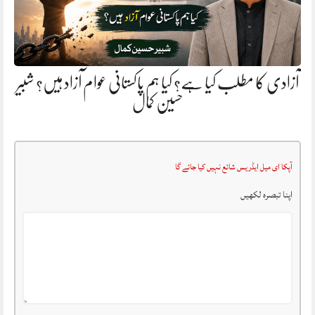
آزادی کا مطلب کیا ہے؟ کیا ہم پاکستانی عوام آزاد ہیں؟ شبیر
حسین کمال
آپکا ای میل ایڈریس شائع نہیں کیا جائے گا
اپنا تبصرہ لکھیں