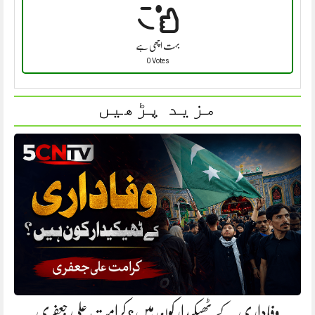
بہت اچھی ہے
0 Votes
مزید پڑھیں
وفاداری کے ٹھیکیدار کون ہیں؟ کرامت علی جعفری