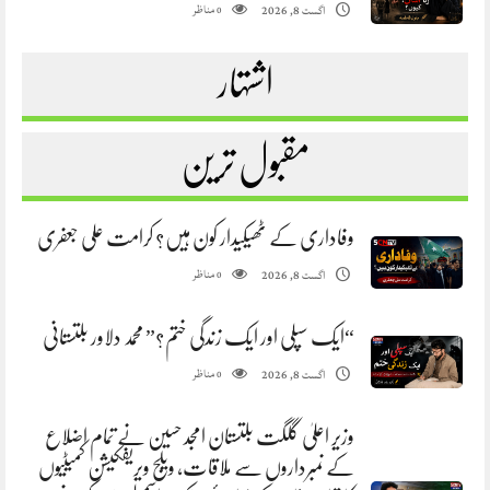
مناظر
اگست 8, 2026
0
اشتہار
مقبول ترین
وفاداری کے ٹھیکیدار کون ہیں؟ کرامت علی جعفری
مناظر
اگست 8, 2026
0
“ایک سپلی اور ایک زندگی ختم؟” محمد دلاور بلتستانی
مناظر
اگست 8, 2026
0
وزیر اعلیٰ گلگت بلتستان امجد حسین نے تمام اضلاع
کے نمبرداروں سے ملاقات، ویلج ویریفکیشن کمیٹیوں