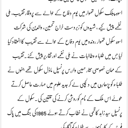
اسوہ پبلک سکول تھوار میں یوم دفاع کے حوالے سے پروقار تقریب، ملی
نغمے پیش کیے ، شہیدوں کو زبردست خراج تحسین، والدین کی شرکت
اسوہ سکول تھوار روندو میں یوم دفاع کے حوالے سے تقریب کا انعقاد کیا
گیا جس میں طلباء وطالبات نے ملی نغمے اور تقاریر پیش کۓ۔تقریب
کے مہمان خصوصی نثار حسین واٸس پرنسپل ماڈل سکول تھے جنہوں نے
طلباء کو پڑھاٸی میں دلچسپی لے کر جدید علوم میں مہارت حاصل کرتے
ھوۓ اس ملک کے نام کو روشن کرنے کی تلقین کی۔سکول کے
پرنسپل سید زاہد کاظمی نے خطاب کرتے ہوۓ 1965کی جنگ میں پاک
فوج کے کارناموں سے طلباء کو آگاہ کی