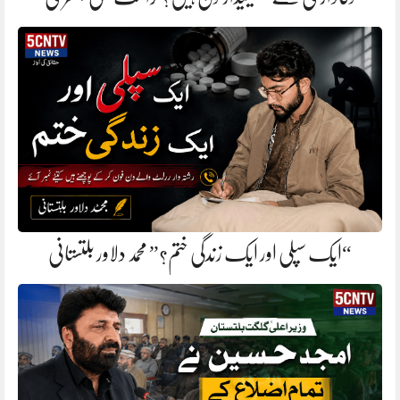
“ایک سپلی اور ایک زندگی ختم؟” محمد دلاور بلتستانی