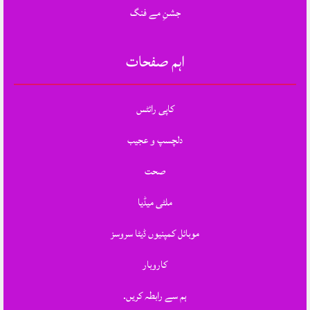
جشنِ مے فنگ
اہم صفحات
کاپی رائٹس
دلچسپ و عجیب
صحت
ملٹی میڈیا
موبائل کمپنیوں ڈیٹا سروسز
کاروبار
ہم سے رابطہ کریں.