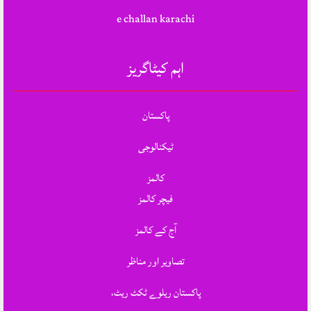
e challan karachi
اہم کیٹاگریز
پاکستان
ٹیکنالوجی
کالمز
فیچر کالمز
آج کے کالمز
تصاویر اور مناظر
پاکستان ریلوے ٹکٹ ریٹ،