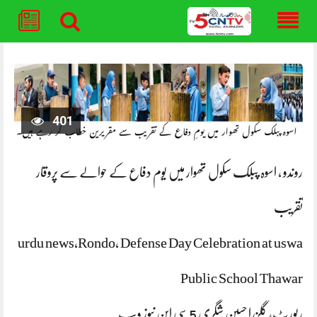
Skip
to
content
401
روندو ، اسوہ پبلک سکول تھوار میں یوم دفاع کے حوالے سے پروقار
تقریب
urdu news,Rondo, Defense Day Celebration at uswa
Public School Thawar
رپورٹ، گلزرا حسین شگری 5 سی این نیوز ویب