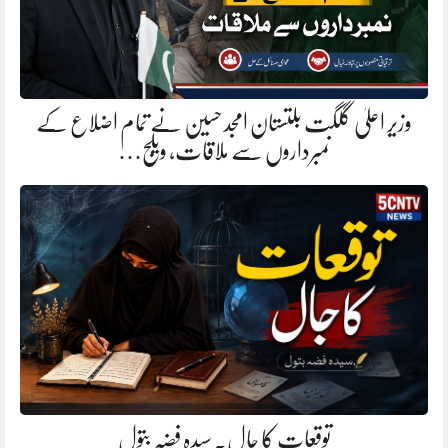
وزیر اعلیٰ گلگت بلتستان امجد حسین نے تمام اضلاع کے
نمبرداروں سے ملاقات، ویلج…
توقعات کا جال. سیدہ فضہ بتول