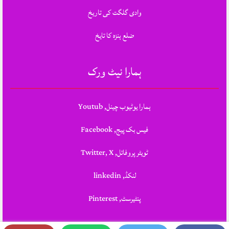
وادی گلگت کی تاریخ
ضلع ہنزہ کا تایخ
ہمارا نیٹ ورک
ہمارا یوٹیوب چینل, Youtub
فیس بک پیج, Facebook
ٹویٹر پروفائل, Twitter, X
لنکڈ, linkedin
پنٹیرسٹ, Pinterest