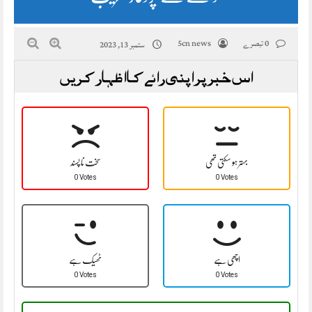
0 تبصرے
5cn news
ستمبر 13, 2023
اس خبر پر اپنی رائے کا اظہار کریں
بہتر ہو سکتی تھی
سخت نا پسند
0 Votes
0 Votes
اچھی ہے
ٹھیک ہے
0 Votes
0 Votes