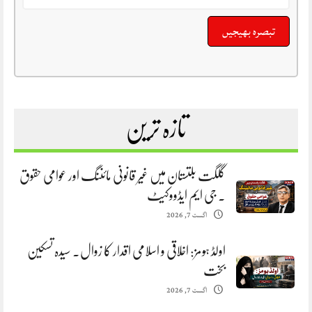
تازہ ترین
گلگت بلتستان میں غیر قانونی مائننگ اور عوامی حقوق
. جی ایم ایڈووکیٹ
اگست 7, 2026
اولڈ ہومز: اخلاقی و اسلامی اقدار کا زوال. سیدہ تسکین
بخت
اگست 7, 2026