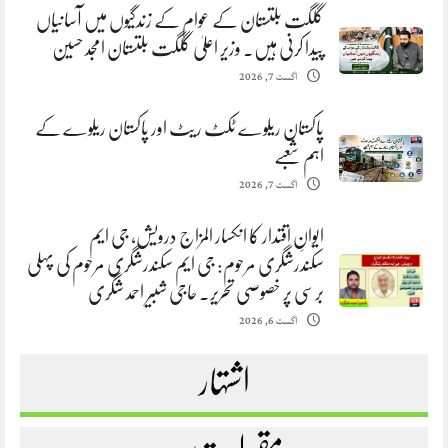
گلگت بلتستان کے عوام کے زندگیوں میں آسانیاں
پیدا کرنی ہیں. وزیر اعلیٰ گلگت بلتستان امجد حسین
اگست 7, 2026
پاکستان ریلوے ٹکٹ ریٹ اور پاکستان ریلوے کے
اہم شعبے
اگست 7, 2026
ایوانِ اقتدار کا انکسار المزاج درویش، جی ایم
سکندرشگری مرحوم: جی ایم سکندرشگری مرحوم کی پہلی
برسی پر خصوصی تحریر. حاجی شبیر احمد شگری
اگست 6, 2026
اشتہار