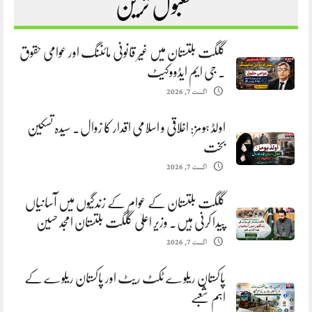
مقبول ترین
گلگت بلتستان میں غیر قانونی مائننگ اور عوامی حقوق
. جی ایم ایڈووکیٹ
اگست 7, 2026
اولڈ ہومز: اخلاقی و اسلامی اقدار کا زوال. سیدہ تسکین
بخت
اگست 7, 2026
گلگت بلتستان کے عوام کے زندگیوں میں آسانیاں
پیدا کرنی ہیں. وزیر اعلیٰ گلگت بلتستان امجد حسین
اگست 7, 2026
پاکستان ریلوے ٹکٹ ریٹ اور پاکستان ریلوے کے
اہم شعبے