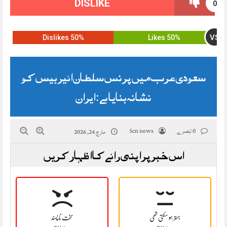
DISLIKE
0
VS
50% Dislikes
50% Likes
سعودی عرب میں پرنس سلطان ائیر بیس کو
نشانہ بنایا ہے: ایران
0 تبصرے
5cn news
مارچ 24, 2026
اس خبر پر اپنی رائے کا اظہار کریں
بہتر ہو سکتی تھی
سخت نا پسند