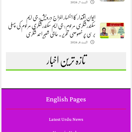
اگست 7, 2026
ایوانِ اقتدار کا انکسار المزاج درویش، جی ایم
سکندرشگری مرحوم: جی ایم سکندرشگری مرحوم کی پہلی
برسی پر خصوصی تحریر. حاجی شبیر احمد شگری
اگست 6, 2026
تازہ ترین اخبار
English Pages
Latest Urdu News