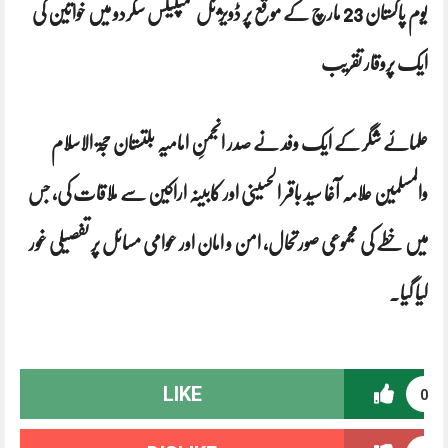
یوم پاکستان 23 مارچ کے موقع پر ڈویژنل کمپلیکس سکردو میں خواتین کی
ایک پروقار تقریب
علمائے شگر کے ایک وفد نے صدر انجمنِ امامیہ بلتستان حجۃ الاسلام
والمسلمین علامہ آغا سید باقر الحسینی اور کابینہ اراکین سے ملاقات کی، جس
میں خطے کی مجموعی صورتحال، امن و امان اور عوامی مسائل پر تفصیلی غور
کیا گیا۔
LIKE
0