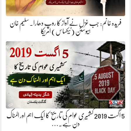
فریدہ خانم: جب غزل نے آواز کا روپ دھارا. سلیم خان
ہیوسٹن (ٹیکساس) امریکا
5 اگست 2019 کشمیری عوام کی تاریخ کا ایک اہم اور المناک
دن ہے.…