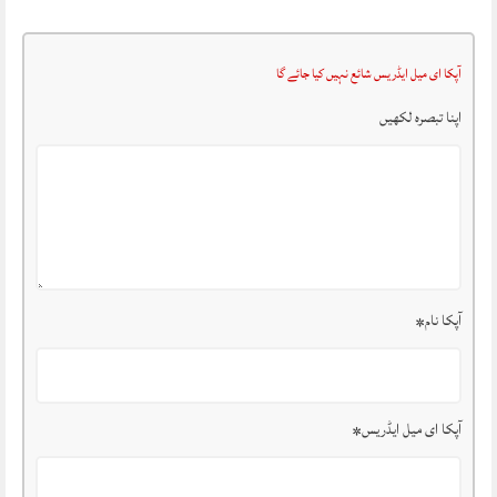
آپکا ای میل ایڈریس شائع نہیں کیا جائے گا
اپنا تبصرہ لکھیں
آپکا نام
*
آپکا ای میل ایڈریس
*