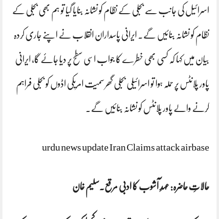
اسرائیل کی جانب سے بجلی کے نظام کو نشانہ بنایا گیا تو ہم بھی بجلی کے
نظام کو نشانہ بنائیں گے۔ ایرانی پاسداران انقلاب نے اپنے جاری کردہ
بیان میں کہا کہ کسی بھی خطرے کا جواب اسی سطح پر دیا جائے گا، ایرانی
پاور پلانٹس پر حملہ ہوا تو اسرائیلی بجلی گھر سمیت امریکی اڈوں کو بجلی فراہم
کرنے والے پاور پلانٹس کو نشانہ بنائیں گے۔
urdu news update Iran Claims attack airbase
حالاتِ حاضرہ: عہدِ آشوب کا ادبی مرقع.سلیم خان