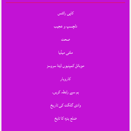
کاپی رائٹس
دلچسپ و عجیب
صحت
ملٹی میڈیا
موبائل کمپنیوں ڈیٹا سروسز
کاروبار
ہم سے رابطہ کریں.
وادی گلگت کی تاریخ
ضلع ہنزہ کا تایخ