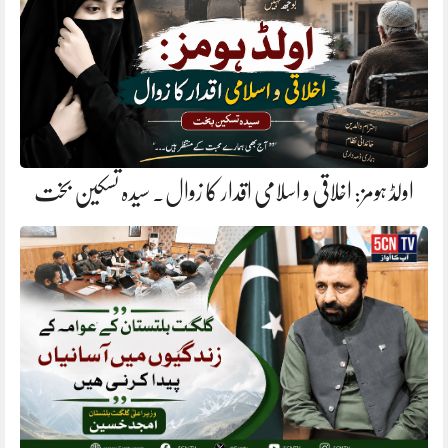
اولڈ ہومز: اخلاقی و اسلامی اقدار کا زوال. سیدہ تسکین بخت