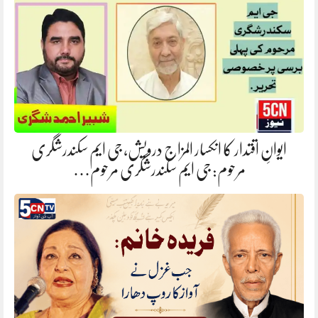
ایوانِ اقتدار کا انکسار المزاج درویش، جی ایم سکندرشگری
مرحوم: جی ایم سکندرشگری مرحوم…