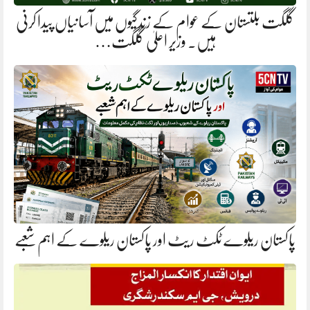
گلگت بلتستان کے عوام کے زندگیوں میں آسانیاں پیدا کرنی
ہیں. وزیر اعلیٰ گلگت…
پاکستان ریلوے ٹکٹ ریٹ اور پاکستان ریلوے کے اہم شعبے