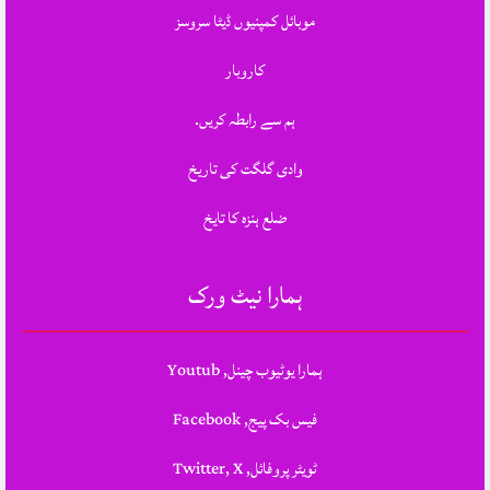
موبائل کمپنیوں ڈیٹا سروسز
کاروبار
ہم سے رابطہ کریں.
وادی گلگت کی تاریخ
ضلع ہنزہ کا تایخ
ہمارا نیٹ ورک
ہمارا یوٹیوب چینل, Youtub
فیس بک پیج, Facebook
ٹویٹر پروفائل, Twitter, X