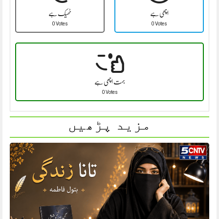
اچھی ہے
ٹھیک ہے
0 Votes
0 Votes
بہت اچھی ہے
0 Votes
مزید پڑھیں