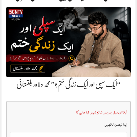
“ایک سپلی اور ایک زندگی ختم؟” محمد دلاور بلتستانی
آپکا ای میل ایڈریس شائع نہیں کیا جائے گا
اپنا تبصرہ لکھیں