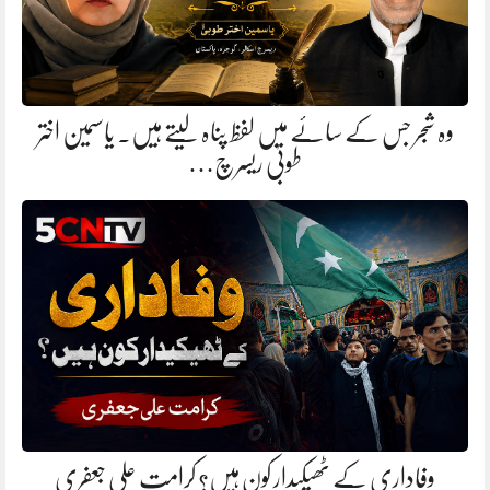
وہ شجر جس کے سائے میں لفظ پناہ لیتے ہیں. یاسمین اختر
طوبیٰ ریسرچ…
وفاداری کے ٹھیکیدار کون ہیں؟ کرامت علی جعفری