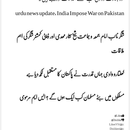
urdu news update, India Impose War on Pakistan
شگر نائب امام جمعہ و جماعت شیخ نثار مھدی اور ڈپٹی کمشنر شگر کی اہم
ملاقات
کھلتارو وادی جہاں قدرت نے پاکستان کا مستقبل لکھ دیا ہے
مسلکوں میں بٹے مسلمان کب ایک ہوں گے ؟ ایس ایم مرموی
0
Like
0
Dislike
VS
50% Likes
50% Dislikes