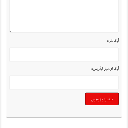
آپکا نام
*
آپکا ای میل ایڈریس
*