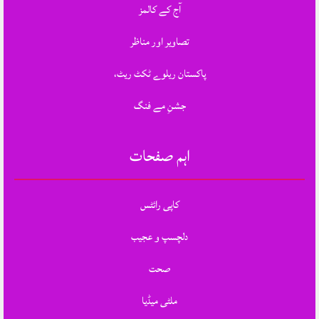
آج کے کالمز
تصاویر اور مناظر
پاکستان ریلوے ٹکٹ ریٹ،
جشنِ مے فنگ
اہم صفحات
کاپی رائٹس
دلچسپ و عجیب
صحت
ملٹی میڈیا