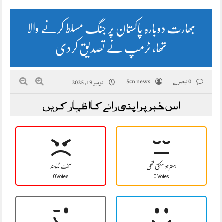
بھارت دوبارہ پاکستان پر جنگ مسلط کرنے والا
تھا، ٹرمپ نے تصدیق کردی
0 تبصرے
5cn news
نومبر 19, 2025
اس خبر پر اپنی رائے کا اظہار کریں
بہتر ہو سکتی تھی
سخت نا پسند
0 Votes
0 Votes