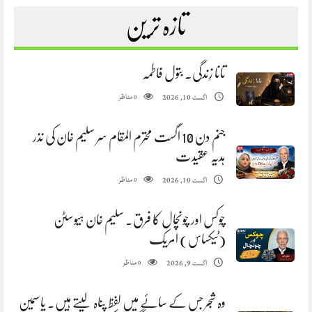
تازہ ترین
تانا زِندگی. بتول فاطمہ
مناظر
اگست 10, 2026
0
جنم دن 10 اگست محترم المقام سر سلیم خان کی نذر
ہدیہ عقیدت
مناظر
اگست 10, 2026
0
چوکس اور چونچال کا فرق. سلیم خان ہیوسٹن
(ٹیکساس) امریک
مناظر
اگست 9, 2026
0
وہ شجر جس کے سائے میں لفظ پناہ لیتے ہیں. یاسمین