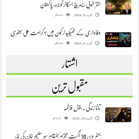
اختر طوبیٰ ریسرچ اسکالر گوجرہ، پاکستان
مناظر
اگست 9, 2026
0
وفاداری کے ٹھیکیدار کون ہیں؟ کرامت علی جعفری
مناظر
اگست 8, 2026
0
اشتہار
مقبول ترین
تانا زِندگی. بتول فاطمہ
مناظر
اگست 10, 2026
0
جنم دن 10 اگست محترم المقام سر سلیم خان کی نذر