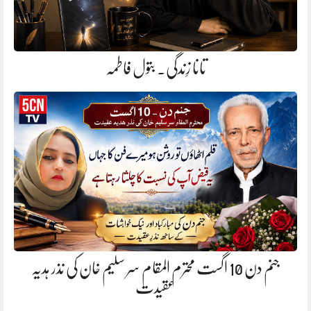
تانا زِندگی. بتول فاطمہ
جنم دن 10 اگست محترم المقام سر سلیم خان کی نذر ہدیہ
عقیدت