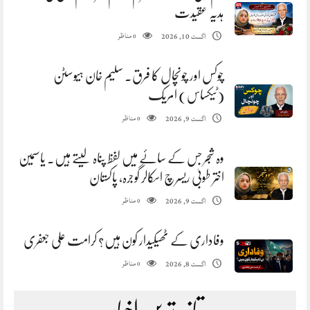
ہدیہ عقیدت
مناظر
اگست 10, 2026
0
چوکس اور چونچال کا فرق. سلیم خان ہیوسٹن
(ٹیکساس) امریک
مناظر
اگست 9, 2026
0
وہ شجر جس کے سائے میں لفظ پناہ لیتے ہیں. یاسمین
اختر طوبیٰ ریسرچ اسکالر گوجرہ، پاکستان
مناظر
اگست 9, 2026
0
وفاداری کے ٹھیکیدار کون ہیں؟ کرامت علی جعفری
مناظر
اگست 8, 2026
0