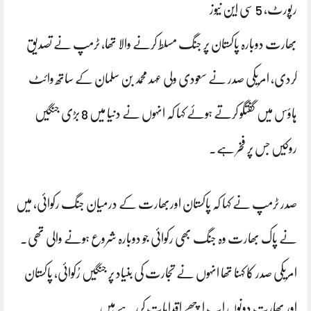
رپورٹ، 5 سی این نیوز
بھارت دوبارہ پاکستان پر جنگ مسلط کرنے والا تھا، ٹرمپ نے تصدیق
کردی، امریکی صدر نے سعودی ولی عہد محمد بن سلمان کے ساتھ وائٹ
ہاؤس میں گفتگو کرتے ہوئے کہا کہ انہوں نے دنیا میں 8 بڑی جنگیں
روکیں جس پر فخر ہے۔
صدر ٹرمپ نے کہا کہ پاکستان اوربھارت کے درمیان جنگ رکوائی، میں
نے پاک بھارت وہ جنگ بھی رکوائی جو دوبارہ شروع ہونے والی تھی۔
امریکی صدر کا کہنا تھا انہوں نے تجارت کی بنیاد پر جنگیں رُکوائی، پاکستان
اور بھارت دونوں اب اچھے اقدامات کررہے ہیں۔