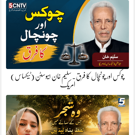
چوکس اور چونچال کا فرق. سلیم خان ہیوسٹن (ٹیکساس)
امریک