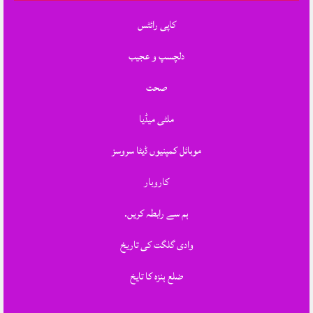
کاپی رائٹس
دلچسپ و عجیب
صحت
ملٹی میڈیا
موبائل کمپنیوں ڈیٹا سروسز
کاروبار
ہم سے رابطہ کریں.
وادی گلگت کی تاریخ
ضلع ہنزہ کا تایخ