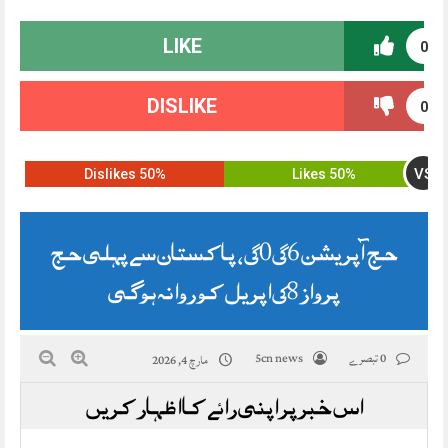
LIKE
0
DISLIKE
0
VS
50% Dislikes
50% Likes
حج آپریشن 2026، پاکستان سے پہلی حج
پرواز 18 اپریل کو روانہ ہوگی
0 تبصرے
5cn news
مارچ 4, 2026
اس خبر پر اپنی رائے کا اظہار کریں