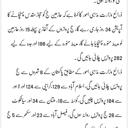
مئی کو روانہ ہوگی۔
ذرائع وزارت مذہبی امور کا کہنا ہےکہ عازمین حج کو حجاز مقدس پہنچانےکا
آپریشن 34 روز جاری رہےگا، حج پروازوں کے آغاز پرپہلے15 روز عازمین
کو مدینہ منورہ پہنچایا جائےگا، مدینہ منورہ کے لیے 186 اور جدہ کے لیے
282 پروازیں چلائی جائیں گی۔
ذرائع وزارت مذہبی امور کے مطابق پاکستان کے 8 شہروں سے حج
پروازیں چلائی جائیں گی، اسلام آباد سے 129،کراچی سے 124 اور لاہور
سے 104 پروازیں چلیں گی، کوئٹہ سے18، ملتان سے 34 اور سیالکوٹ
سے 26 حج پروازیں روانہ ہوں گی، فیصل آباد سے 23 اور سکھر سے 5 حج