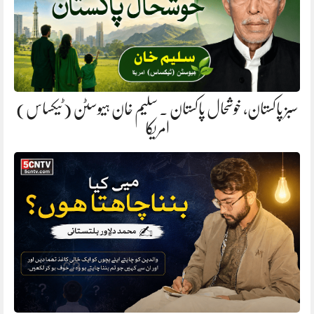
سبز پاکستان، خوشحال پاکستان . سلیم خان ہیوسٹن (ٹیکساس)
امریکا