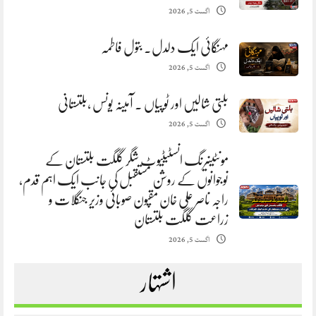
اگست 5, 2026
مہنگائی ایک دلدل. بتول فاطمہ
اگست 5, 2026
بلتی شالیں اور ٹوپیاں . آمینہ یونس ،بلتستانی
اگست 5, 2026
مونٹینیرنگ انسٹیٹیوٹ شگر گلگت بلتستان کے
نوجوانوں کے روشن مستقبل کی جانب ایک اہم قدم،
راجہ ناصر علی خان مقپون صوبائی وزیر جنگلات و
زراعت گلگت بلتستان
اگست 5, 2026
اشتہار