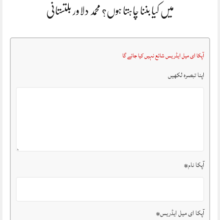
میں کیا بننا چاہتا ہوں؟ محمد دلاور بلتستانی
آپکا ای میل ایڈریس شائع نہیں کیا جائے گا
اپنا تبصرہ لکھیں
آپکا نام
*
آپکا ای میل ایڈریس
*