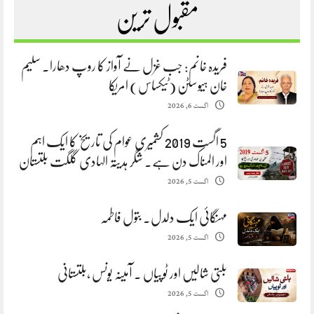
مقبول ترین
فریدہ خانم: جب غزل نے آواز کا روپ دھارا. سلیم
خان ہیوسٹن (ٹیکساس) امریکا
اگست 6, 2026
5 اگست 2019 کشمیری عوام کی تاریخ کا ایک اہم
اور المناک دن ہے. شگر ہدیتہ الہادی گلگت بلتستان
اگست 5, 2026
مہنگائی ایک دلدل. بتول فاطمہ
اگست 5, 2026
بلتی شالیں اور ٹوپیاں . آمینہ یونس ،بلتستانی
اگست 5, 2026