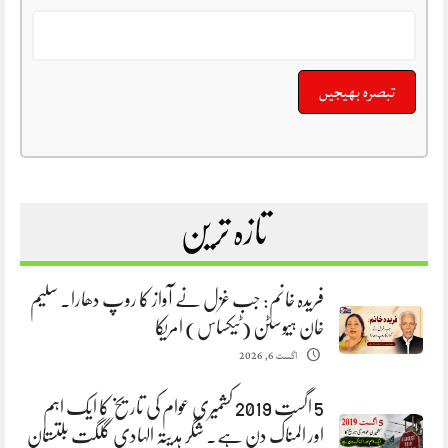
تازہ ترین
فریدہ خانم: جب غزل نے آواز کا روپ دھارا. سلیم
خان ہیوسٹن (ٹیکساس) امریکا
اگست 6, 2026
5 اگست 2019 کشمیری عوام کی تاریخ کا ایک اہم
اور المناک دن ہے. شگر ہدیتہ الہادی گلگت بلتستان