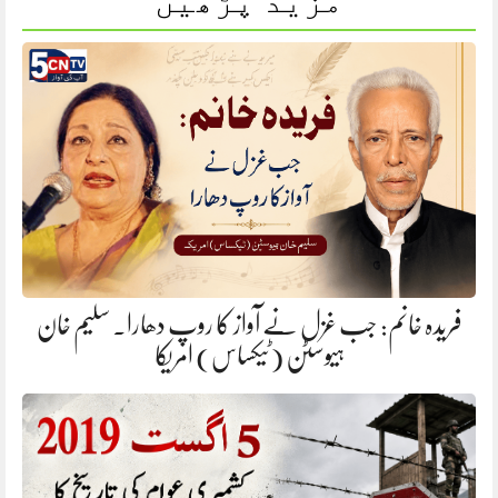
مزید پڑھیں
فریدہ خانم: جب غزل نے آواز کا روپ دھارا. سلیم خان
ہیوسٹن (ٹیکساس) امریکا