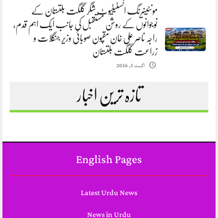
مونٹینیرنگ انسٹیٹیوٹ شگر گلگت بلتستان کے
نوجوانوں کے روشن مستقبل کی جانب ایک اہم قدم،
راجہ ناصر علی خان مقپون صوبائی وزیر جنگلات و
زراعت گلگت بلتستان
اگست 5, 2026
تازہ ترین اخبار
English Pages
Latest Urdu News
News in Urdu