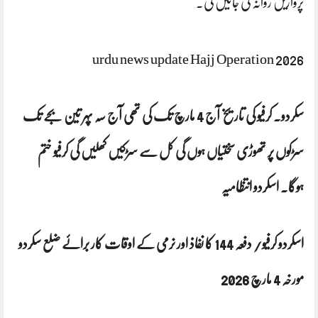
پروازیں روانہ کی جائیں گی۔
urdu news update Hajj Operation 2026
سکردو۔ کرفیو کی تاریخ آج 4 مارچ تک کی تھی آج سہ پہر تین بجے تک
سڑکوں پر تھوڑی سختیاں ہوں گی کل سے سڑکیں کھلیں گی کرفیو ختم
ہوگا۔ اسکردو انتظامیہ
اسکردو کرفیو/ دفعہ 144 کا نفاذ اور نرمی کے اوقات کار برائے ضلع سکردو
مورخہ 4 مارچ 2026