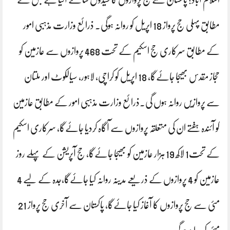
مطابق پہلی حج پرواز 18 اپریل کو روانہ ہوگی۔ ذرائع وزارت مذہبی امور
کے مطابق سرکاری حج اسکیم کے تحت 468 پروازوں سے عازمین کو
حجاز مقدس بھیجا جائےگا، 18 اپریل کو کراچی، لاہور، سیالکوٹ اور ملتان
سے پروازیں روانہ ہوں گی۔ذرائع وزارت مذہبی امور کے مطابق عازمین
کو آئندہ ہفتے ان کی متعلقہ پروازوں سے آگاہ کردیا جائےگا، سرکاری اسکیم
کے تحت1 لاکھ 19 ہزار عازمین کو بھیجا جائےگا، حج آپریشن کے پہلے روز
عازمین کو 4 پروازوں کے ذریعے مدینہ روانہ کیا جائےگا،جدہ کے لیے 4
مئی سے حج پروازوں کا آغاز کیا جائےگا، پاکستان سے آخری حج پرواز 21