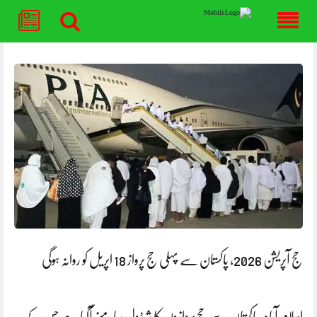
Skip
to
content
حج آپریشن 2026، پاکستان سے پہلی حج پرواز 18 اپریل کو روانہ ہوگی
اسلام آباد: پاکستان سے حج پروازوں کا شیڈول سامنے آگیا ہے جس کے