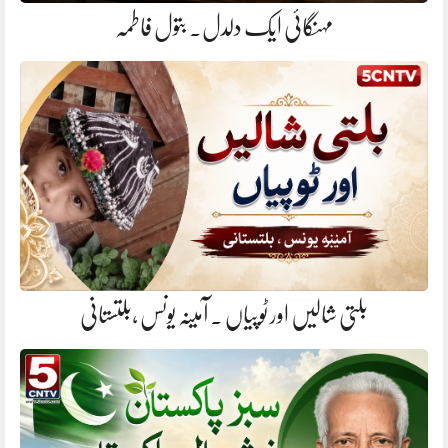
مہنگائی ایک دلدل. بتول فاطمہ
بلتی شالیں اور ٹوپیاں . آمینہ یونس ،بلتستانی