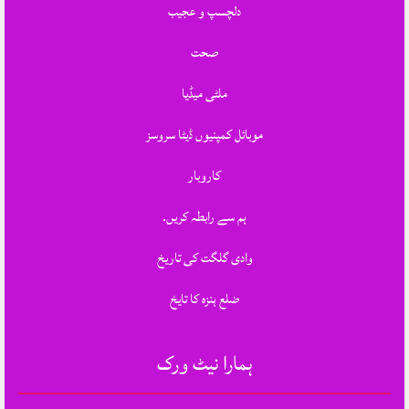
دلچسپ و عجیب
صحت
ملٹی میڈیا
موبائل کمپنیوں ڈیٹا سروسز
کاروبار
ہم سے رابطہ کریں.
وادی گلگت کی تاریخ
ضلع ہنزہ کا تایخ
ہمارا نیٹ ورک