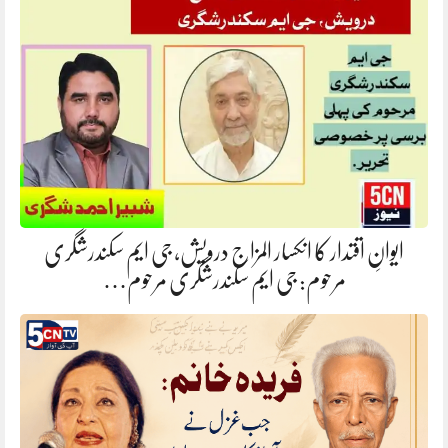
ایوانِ اقتدار کا انکسار المزاج درویش، جی ایم سکندرشگری
مرحوم: جی ایم سکندرشگری مرحوم…