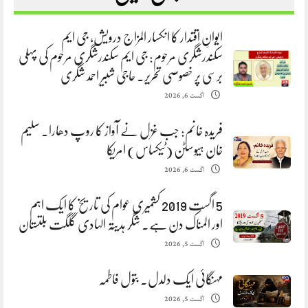
ایوانِ اقتدار کا انکسار المزاج درویش، جی ایم
سکندرشگری مرحوم: جی ایم سکندرشگری مرحوم کی پہلی
برسی پر خصوصی تحریر. حاجی شبیر احمد شگری
اگست 6, 2026
فریدہ خانم: جب غزل نے آواز کا روپ دھارا. سلیم
خان ہیوسٹن (ٹیکساس) امریکا
اگست 6, 2026
5 اگست 2019 کشمیری عوام کی تاریخ کا ایک اہم
اور المناک دن ہے. شگر ہدیتہ الہادی گلگت بلتستان
اگست 5, 2026
مہنگائی ایک دلدل. بتول فاطمہ
اگست 5, 2026