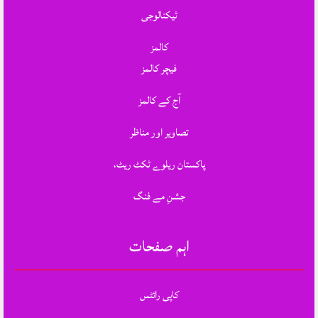
ٹیکنالوجی
کالمز
فیچر کالمز
آج کے کالمز
تصاویر اور مناظر
پاکستان ریلوے ٹکٹ ریٹ،
جشنِ مے فنگ
اہم صفحات
کاپی رائٹس