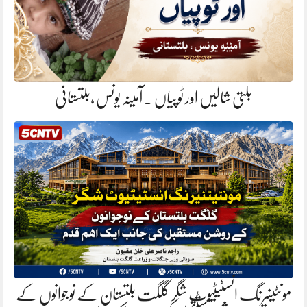
بلتی شالیں اور ٹوپیاں . آمینہ یونس ،بلتستانی
مونٹینیرنگ انسٹیٹیوٹ شگر گلگت بلتستان کے نوجوانوں کے