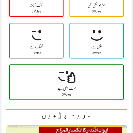
بہتر ہو سکتی تھی
سخت نا پسند
0 Votes
0 Votes
اچھی ہے
ٹھیک ہے
0 Votes
0 Votes
بہت اچھی ہے
0 Votes
مزید پڑھیں