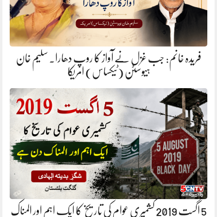
فریدہ خانم: جب غزل نے آواز کا روپ دھارا. سلیم خان
ہیوسٹن (ٹیکساس) امریکا
5 اگست 2019 کشمیری عوام کی تاریخ کا ایک اہم اور المناک