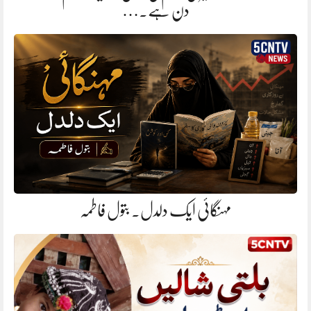
دن ہے.…
مہنگائی ایک دلدل. بتول فاطمہ