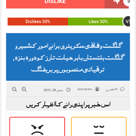
DISLIKE
0
VS
50% Dislikes
50% Likes
گلگت وفاقی سکریٹری برائے امور کشمیر و
گلگت بلتستان بابر حیات تارڑ کو دورہ ہنزہ،
ترقیاتی منصوبوں‌پر بریفنگ
0 تبصرے
5cn news
ستمبر 28, 2023
اس خبر پر اپنی رائے کا اظہار کریں