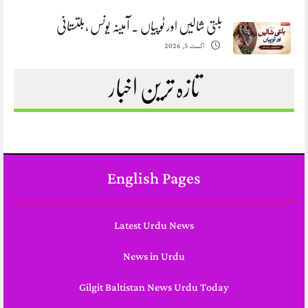
بلتی شالیں اور ٹوپیاں . آمینہ یونس ،بلتستانی
اگست 5, 2026
تازہ ترین اخبار
English Pages
Latest Urdu News
News in Urdu
Gilgit Baltistan News Urdu Today