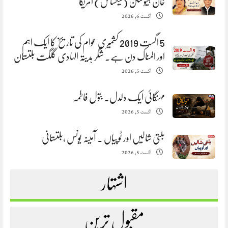
خان ہیوسٹن (ٹیکساس) امریکا
اگست 6, 2026
5 اگست 2019 کشمیری عوام کی تاریخ کا ایک اہم
اور المناک دن ہے. شگر ہدیتہ الہادی گلگت بلتستان
اگست 5, 2026
مہنگائی ایک دلدل. بتول فاطمہ
اگست 5, 2026
بلتی شالیں اور ٹوپیاں . آمینہ یونس ،بلتستانی
اگست 5, 2026
اشتہار
مقبول ترین