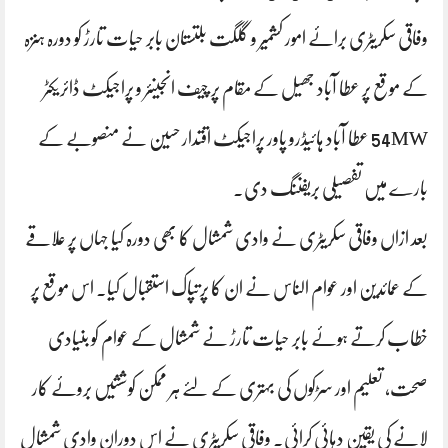
وفاقی سکریٹری برائے امور کشمیر و گلگت بلتستان بابر حیات تارڑ کو دورہ ہنزہ
کے موقع پر عطا آباد جھیل کے مقام پر چیف انجینئر و پراجیکٹ ڈائریکٹر
54MW عطا آباد ہائیڈرو پاور پراجیکٹ اقتدار حسین نے منصوبے کے
بارے میں تفصیلی بریفننگ دی۔
بعد ازاں وفاقی سکریٹری نے وادی شمشال کا بھی دورہ کیا جہاں پر علاقے
کے عمائدین اور عوام الناس نے ان کا پرتپاک استقبال کیا۔ اس موقع پر
خطاب کرتے ہوئے بابر حیات تارڑ نے شمشال کے عوام کو بنیادی
صحت، تعلیم اور سڑکوں کی بہتری کے لئے ہر ممکن کوششیں بروئے کار
لانے کی یقین دہائی کرائی۔ وفاقی سکریٹری نے اس دوران وادی شمشال