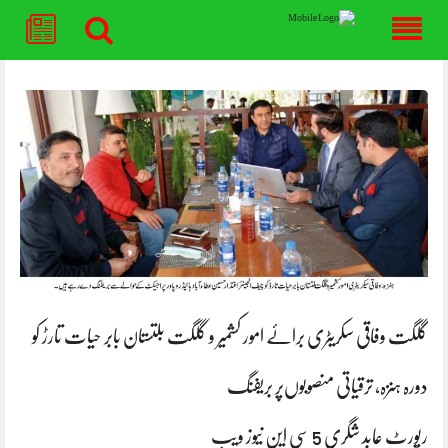
Skip
to
content
گلگت وفاقی سکریٹری برائے امور کشمیر و گلگت بلتستان بابر حیات تارڑ کو
دورہ ہنزہ، ترقیاتی منصوبوں‌پر بریفنگ
رپورٹ عابد شگری 5 سی این نیوز ویب