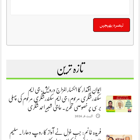
تازہ ترین
ایوانِ اقتدار کا انکسار المزاج درویش، جی ایم
سکندرشگری مرحوم: جی ایم سکندرشگری مرحوم کی پہلی
برسی پر خصوصی تحریر. حاجی شبیر احمد شگری
اگست 6, 2026
فریدہ خانم: جب غزل نے آواز کا روپ دھارا. سلیم