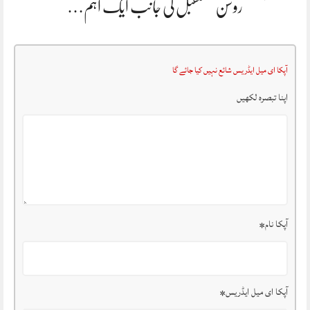
روشن مستقبل کی جانب ایک اہم…
آپکا ای میل ایڈریس شائع نہیں کیا جائے گا
اپنا تبصرہ لکھیں
آپکا نام
*
آپکا ای میل ایڈریس
*